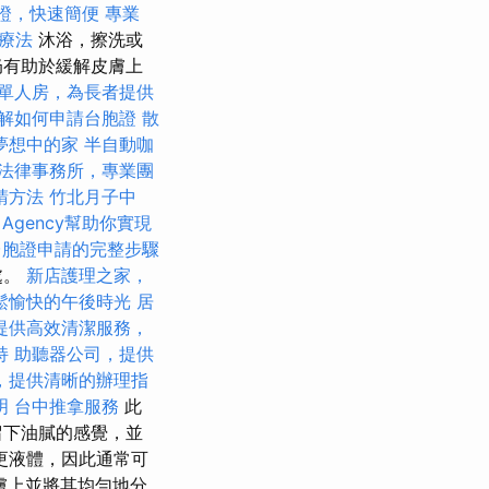
證，快速簡便
專業
療法
沐浴，擦洗或
奶有助於緩解皮膚上
單人房，為長者提供
解如何申請台胞證
散
夢想中的家
半自動咖
法律事務所，專業團
請方法
竹北月子中
 Agency幫助你實現
台胞證申請的完整步驟
處。
新店護理之家，
鬆愉快的午後時光
居
提供高效清潔服務，
持
助聽器公司，提供
，提供清晰的辦理指
明
台中推拿服務
此
留下油膩的感覺，並
更液體，因此通常可
膚上並將其均勻地分