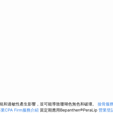
統和過敏性產生影響，並可能導致珊瑚色無色和破壞。
撿骨服
業CPA Firm服務介紹
當定期應用Bepanthen®PeraLip
營業登