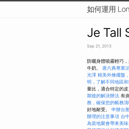
如何運用 Lon
Je Tall
Sep 21, 2013
防曬身體噴霧輕巧，
牛奶。
唐六典專業
光澤
精美外燴擺盤
明，了解不同地區和
量比，適合特定的
期後的解決辦法
有炎
務，確保您的帳務清
好地耐受。
申辦台
辦理的注意事項
台
為當地聚會帶來美味