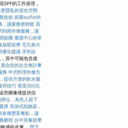
現SPF的工作原理，
供更隱私的居住空間
骨技術
探索buffet外
務，讓家務更輕鬆
高
的到府外燴服務，讓
開疑團
養護中心的單
海放鬆按摩
毛孔粗大
供優化建議
牙科診
息，其中可能包含虛
適合您的台北會計事
服務
中式料理外燴方
，提供方便的飲水服
搜尋技巧
僅需300元
這些圖像僅提供信
的牌位，為先人留下
利選擇
耳掛式助聽器，
供各種豐富餐點，讓
薦療程
台中排毒按摩
燥和敏感的皮膚。
墊下