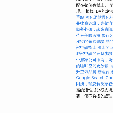
配在整個身體上。 
理。 根據FDA的說
重點
強化網站優化的
菲律賓簽證，完整流
助餐外燴，讓來賓隨
帶來美味選擇
優質
獨特的餐飲體驗
熱
證申請指南
漏水問
胞證申請的完整步驟
中搬家公司推薦，為
的睡眠空間更放鬆
高
升空氣品質
辦理台
Google Search Con
阿姨，幫您解決家務
霜的活性成分從皮膚
要一個不負擔的護理