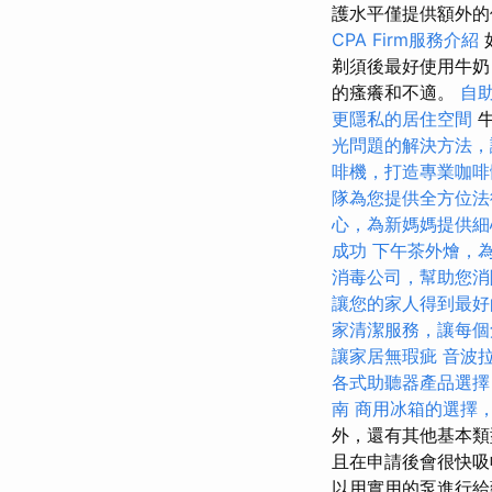
護水平僅提供額外的
CPA Firm服務介紹
剃須後最好使用牛奶
的瘙癢和不適。
自
更隱私的居住空間
牛
光問題的解決方法，
啡機，打造專業咖啡
隊為您提供全方位法
心，為新媽媽提供細
成功
下午茶外燴，
消毒公司，幫助您消
讓您的家人得到最好
家清潔服務，讓每個
讓家居無瑕疵
音波
各式助聽器產品選擇
南
商用冰箱的選擇
外，還有其他基本類
且在申請後會很快吸
以用實用的泵進行給