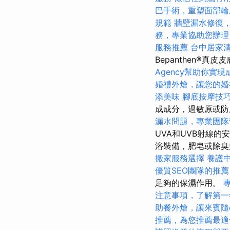
巴手術，重塑面部輪
規範
牆壁漏水修復
務，專業協助您辦理
服務推薦
台中居家
Bepanthen®
Agency幫助你實現
婚禮外燴，讓您的婚
添美味
腳底按摩技
成成分，過敏原或
漏水問題，專業團隊
UVA和UVB射線
浴裝備，肥皂或除
搬家服務選擇
養護
優質SEO團隊的推薦
足夠的保濕作用。
注意事項，了解第一
助餐外燴，讓來賓隨
推薦，為您推薦最適