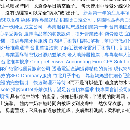
請注意噴塗時間，以避免早日清空瓶子。 每天使用中等紫外線保
法，沒有防曬霜可以完全“防水”或“出汗”。
新墓第一年的注意事項
SEO服務
經絡按摩專業課程
桃園除白蟻公司，桃園地區專業白
程一步到位
成立公司，專業服務助您邁出創業第一步
台南地區
心享受美食
選擇高品質的餐飲設備，提升營業效率
喬骨療法
宜
牙醫，提供專業牙科服務
白內障手術費用詳細解析，幫助您做好
門外燴推薦選擇
台北整復治療
了解近視老花雷射手術費用，計劃
題，專業團隊幫您找出源頭並解決
老人助聽器推薦，專為老年人
台北推拿按摩
Comprehensive Accounting Firm CPA Solutio
你介紹當地優質搬家公司
透過電話查詢獲得精確的資訊
現代簡
效的SEO Company服務
竹北月子中心，為新媽媽提供細心照
胞證的完整指引，快速辦理不等待
3而不是可以使用“適度的防水
sole
探索buffet外燴價格，滿足各種預算需求
找專業會計公司
煩惱
具有“適中防水”的產品，例如粉狀保濕，半透明的防曬霜
上洗滌。 體內牛奶在短時間內被吸收到皮膚中，然後穿衣服。 
。 毋庸置疑，它具有低過敏性組成，皮膚燃料測試，柔和的pH