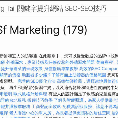
g Tail 關鍵字提升網站 SEO-SEO技巧
 Sf Marketing (179)
新鮮和宜人的防曬霜 在此類別中，您可以從受歡迎的品牌中找
治療
外牆漏水，專業技術及時修復您的外牆漏水問題
美白療程，
，提升每道菜的呈現效果
身體撥筋專業教學
高效的SEO Compa
類型的價格
助聽器多少錢？了解市面上助聽器的價格範圍
您可
皮膚類型。
完善的SEO優化方法
高雄律師推薦，選擇當地最值得
症，再生和強烈的保濕牛奶，以及適合乾燥和特應性皮膚的牛
晰透明
歐式風格外燴料理
有些人的設計滿足了敏感的兒童皮膚
胞證的台北服務
拔罐技巧教學
了解失智症照護，為家人提供最合
中輕井澤按摩服務
工商登記全攻略
免費寫訴狀服務，讓您不再為
選擇
老人養護中心的單人房，為長者提供更隱私的居住空間
居