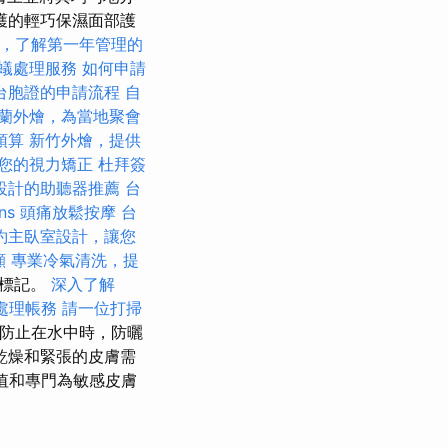
護的輕巧保濕面部護
，了解第一年管理的
蟻處理服務
如何申請
台胞證的申請流程
自
蘭外燴，為當地聚會
預算
新竹外燴，提供
您的視力矯正
杜拜簽
設計的助聽器推薦
台
ns
頭痛放鬆按摩
台
約主臥室設計，讓您
顧
專業冷氣清洗，提
”標記。
深入了解
處理帳務
請一位打掃
，防止在水中時，防曬
乾燥和緊張的皮膚需
值和專門為敏感皮膚