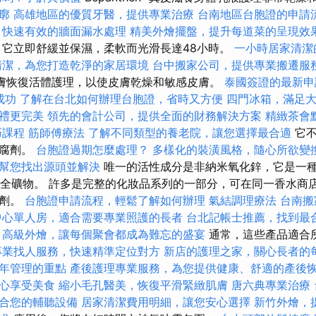
廓
高雄地區的優質牙醫，提供專業治療
台南地區台胞證的申請
，快速有效的牆面漏水處理
精美外燴擺盤，提升每道菜的呈現效
它立即舒緩並保濕，柔軟而光滑長達48小時。
一小時居家清潔
清潔，為您打造乾淨的家居環境
台中搬家公司，提供專業搬遷服
真皮皮膚恢復活體護理，以使皮膚乾燥和敏感皮膚。
泰國簽證的最新申
成功
了解在台北如何辦理台胞證，省時又方便
四門冰箱，滿足
禮更完美
領先的會計公司，提供全面的財務解決方案
精緻茶會
巧課程
筋師傅療法
了解不同類型的養老院，讓您選擇最合適
它不
防腐劑。
台胞證過期怎麼處理？
多樣化的裝潢風格，隨心所欲變
幫您找出源頭並解決
唯一的活性成分是非納米氧化鋅，它是一
的安全礦物。 許多是完整的化妝品系列的一部分，可在同一香水商
臭劑。
台胞證申請流程，輕鬆了解如何辦理
氣結調理療法
台南搬
中心單人房，適合需要專業照護的長者
台北記帳士推薦，找到最
高級外燴，讓每個聚會都成為難忘的盛宴
通常，這些產品適合
專業找人服務，快速精準定位對方
新店的護理之家，關心長者的
年管理的重點
產後護理專業服務，為您提供健康、舒適的產後
心享受美食
縮小毛孔醫美，恢復平滑緊緻肌膚
唐六典專業治療
合您的輔聽設備
居家清潔費用明細，讓您安心選擇
新竹外燴，