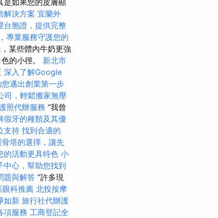
其是如果您的皮膚顯
信解決方案
宜蘭外
理台胞證，提供完整
，專業服務守護您的
，某些體內牛奶更強
白色的小徑。
新北市
正
深入了解Google
助您邁出創業第一步
公司，輕鬆搬家無壓
護照代辦服務
“我曾
解假牙的種類及其優
位支持
找到合適的
靈骨塔的選擇，讓先
您的活動更具特色
小
子中心，幫助您找到
問題與解答
”許多現
區眼科推薦
北投按摩
淨如新
旅行社代辦護
各項服務
工商登記全