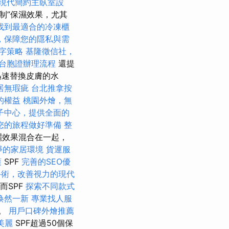
現代簡約主臥室設
制”保濕效果，尤其
找到最適合的冷凍櫃
，保障您的隱私與需
字策略
基隆徵信社，
台胞證辦理流程
還提
迅速替換皮膚的水
居無瑕疵
台北推拿按
的權益
桃園外燴，無
子中心，提供全面的
您的旅程做好準備
整
曬效果混合在一起，
淨的家居環境
貨運服
護
SPF
完善的SEO優
手術，改善視力的現代
而SPF
探索不同款式
焕然一新
專業找人服
％。
用戶口碑外燴推薦
美麗
SPF超過50個保