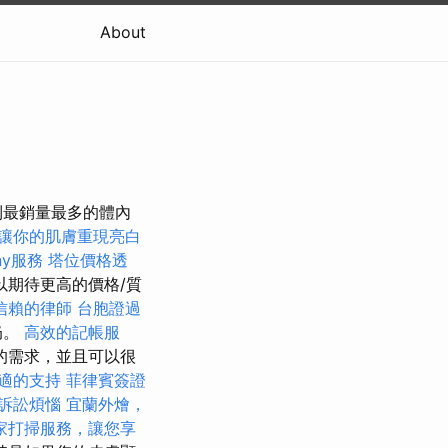
About
到最銷量最多的體內
讓你的肌膚重現亮白
ny服務
塔位價格透
以期待更高的價格/質
信賴的律師
台胞證過
奶。
高效的記帳服
的需求，並且可以很
適的支持
菲律賓簽證
訴訟煩惱
宜蘭外燴，
家打掃服務，讓您享