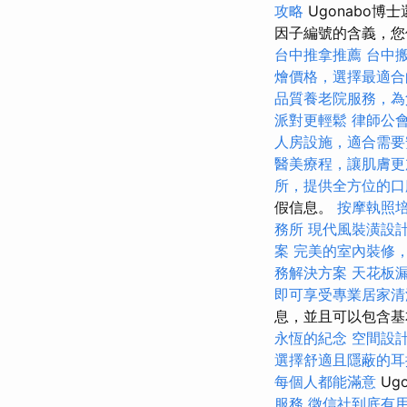
攻略
Ugonabo
因子編號的含義，
台中推拿推薦
台中
燴價格，選擇最適合
品質養老院服務，為
派對更輕鬆
律師公
人房設施，適合需要
醫美療程，讓肌膚更
所，提供全方位的口
假信息。
按摩執照
務所
現代風裝潢設
案
完美的室內裝修
務解決方案
天花板
即可享受專業居家清
息，並且可以包含基
永恆的紀念
空間設
選擇舒適且隱蔽的耳
每個人都能滿意
Ug
服務
徵信社到底有