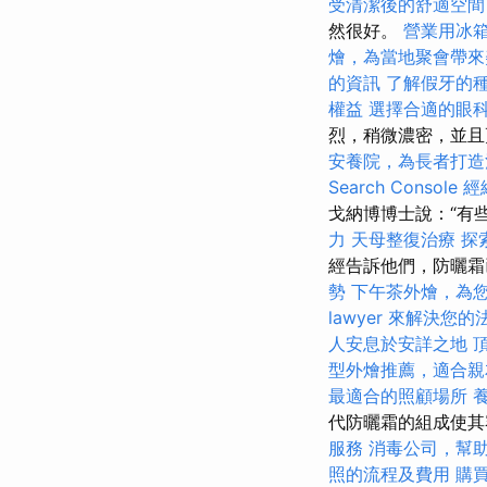
受清潔後的舒適空間
然很好。
營業用冰
燴，為當地聚會帶來
的資訊
了解假牙的
權益
選擇合適的眼
烈，稍微濃密，並且
安養院，為長者打造
Search Console
經
戈納博博士說：“有
力
天母整復治療
探
經告訴他們，防曬霜
勢
下午茶外燴，為
lawyer 來解決您
人安息於安詳之地
型外燴推薦，適合親
最適合的照顧場所
代防曬霜的組成使其
服務
消毒公司，幫
照的流程及費用
購