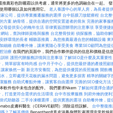
博士還推薦彩色防曬霜以供考慮，通常將更多的色調融合在一起。 發
您使用哪個以及如何應用它。
老人養護中心的單人房，為長者提
搬家公司，提供專業搬遷服務的選擇
台中筋膜刀放鬆療程
台北整
的方案
納骨塔，提供合適的空間安置逝者的骨灰
完善的家事服
父母提供安心的晚年生活
菲律賓簽證辦理的注意事項
享受便捷
會網站，查詢律師資格與服務
台北整骨技術
偵探服務，協助你解
安靜環境的長者
輔聽器推薦，為您推薦最適合您的輔聽設備
東
加細緻
自助餐外燴，讓來賓隨心享受美食
專業SEO顧問為您提
腔治療
在我們的頁面中，我們合作夥伴提供的信息和價格是信
培訓班
護照代辦服務詳情與注意事項
了解SEO是什麼及其重要性
計，簡單卻富有時尚感
台中月子中心，提供您最舒適的產後照顧
，讓家焕然一新
新北市安養院，為您提供優質的長照服務
開飲機
漏水，立即處理天花板的漏水問題，避免更多損害
精準的關鍵字
潔服務
自助式餐點外燴，讓賓客自由選擇
完善的SEO優化方法
本軟件包中未包含的配件。 我們要求Nkem
了解如何選擇合適
計，打造更符合需求的生活環境
台中市按摩服務
到府外燴的便
掛式助聽器
二手冷凍櫃選擇，提供實惠的選項
自助餐外燴，提
onabo皮膚科醫生（CERAVE顧問）消除這些誤解。
台中整復推
用嗎？了解其價值
Bepanthen®真皮滋養身體乳液護理非常乾