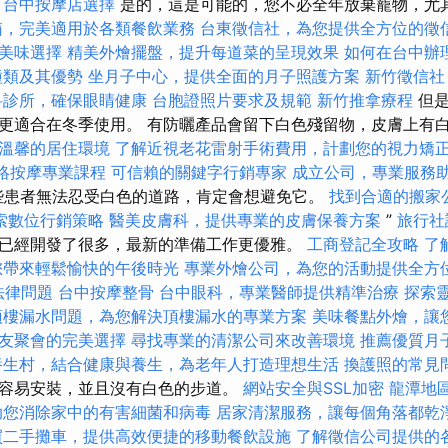
台中按摩店選擇
是的，這是可能的，您不必全年放棄寵物，尤
箱，完美適用於各類餐飲業務
台東徵信社，為您提供全方位的徵
美味選擇
精美外燴擺盤，提升每道菜的呈現效果
如何在台中辦
種類及其優勢
坐月子中心，提供全面的月子照護方案
新竹徵信社
科診所，確保眼睛健康
台胞證照片要求及規範
新竹推拿療程
但是
更適合在冬季使用。 有防曬產品會留下白色殘留物，皮膚上有
溫馨的居住環境
了解近視老花雷射手術費用，計劃您的視力矯
絡按摩專業課程
可信賴的關鍵字行銷專家
成立公司，專業服務
些患者無法忍受白色的道路，肯定會想避免它。
找到合適的搬家
索數位行銷策略
醫美皮膚科，提供專業的皮膚保養方案
”
旅行社
已經開發了很多，最新的準備工作更優雅。
工商登記全攻略
了
您帶來輕鬆愉快的午後時光
專業外燴公司，為您的活動提供全方
的法律問題
台中按摩整骨
台中眼科，專業醫師提供精準治療
探索
頂樓漏水問題，為您解決頂樓漏水的專業方案
美味餐點外燴，讓
友聚會的完美選擇
尋找專業的清潔公司來改善環境
推薦優質月
養生村，結合健康與養生，為老年人打造理想生活
換護照的常見
容易安裝，並且沒有白色的步道。
網站安全與SSL加密
龍潭地
助您消除家中的有害細菌和病毒
居家清潔服務，讓每個角落都乾
買二手攤車，提供高效便捷的移動餐飲設施
了解徵信公司提供的