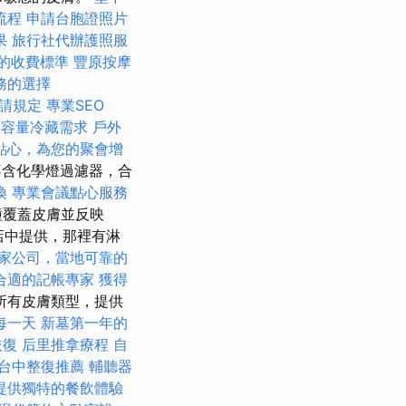
流程
申請台胞證照片
果
旅行社代辦護照服
的收費標準
豐原按摩
務的選擇
請規定
專業SEO
大容量冷藏需求
戶外
點心，為您的聚會增
含化學燈過濾器，合
換
專業會議點心服務
種覆蓋皮膚並反映
店中提供，那裡有淋
家公司，當地可靠的
合適的記帳專家
獲得
所有皮膚類型，提供
每一天
新墓第一年的
恢復
后里推拿療程
自
台中整復推薦
輔聽器
提供獨特的餐飲體驗