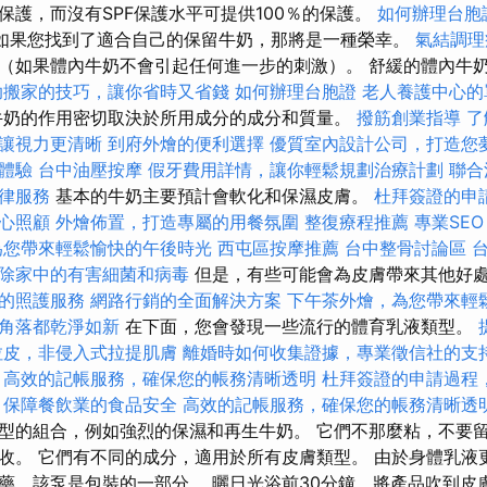
保護，而沒有SPF保護水平可提供100％的保護。
如何辦理台胞
如果您找到了適合自己的保留牛奶，那將是一種榮幸。
氣結調理
（如果體內牛奶不會引起任何進一步的刺激）。 舒緩的體內牛
助搬家的技巧，讓你省時又省錢
如何辦理台胞證
老人養護中心的
奶的作用密切取決於所用成分的成分和質量。
撥筋創業指導
了
讓視力更清晰
到府外燴的便利選擇
優質室內設計公司，打造您
體驗
台中油壓按摩
假牙費用詳情，讓你輕鬆規劃治療計劃
聯合
律服務
基本的牛奶主要預計會軟化和保濕皮膚。
杜拜簽證的申
心照顧
外燴佈置，打造專屬的用餐氛圍
整復療程推薦
專業SEO
為您帶來輕鬆愉快的午後時光
西屯區按摩推薦
台中整骨討論區
除家中的有害細菌和病毒
但是，有些可能會為皮膚帶來其他好
的照護服務
網路行銷的全面解決方案
下午茶外燴，為您帶來輕
角落都乾淨如新
在下面，您會發現一些流行的體育乳液類型。
拉皮，非侵入式拉提肌膚
離婚時如何收集證據，專業徵信社的支
高效的記帳服務，確保您的帳務清晰透明
杜拜簽證的申請過程
，保障餐飲業的食品安全
高效的記帳服務，確保您的帳務清晰透
型的組合，例如強烈的保濕和再生牛奶。 它們不那麼粘，不要
收。 它們有不同的成分，適用於所有皮膚類型。 由於身體乳液
藥，該泵是包裝的一部分。 曬日光浴前30分鐘，將產品吹到皮