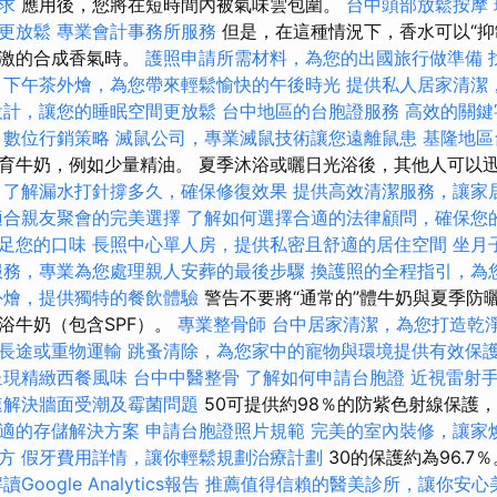
求
應用後，您將在短時間內被氣味雲包圍。
台中頭部放鬆按摩
更放鬆
專業會計事務所服務
但是，在這種情況下，香水可以“抑
刺激的合成香氣時。
護照申請所需材料，為您的出國旅行做準備
下午茶外燴，為您帶來輕鬆愉快的午後時光
提供私人居家清潔
設計，讓您的睡眠空間更放鬆
台中地區的台胞證服務
高效的關鍵
數位行銷策略
滅鼠公司，專業滅鼠技術讓您遠離鼠患
基隆地區
育牛奶，例如少量精油。 夏季沐浴或曬日光浴後，其他人可以
，了解漏水打針撐多久，確保修復效果
提供高效清潔服務，讓家
適合親友聚會的完美選擇
了解如何選擇合適的法律顧問，確保您
足您的口味
長照中心單人房，提供私密且舒適的居住空間
坐月
服務，專業為您處理親人安葬的最後步驟
換護照的全程指引，為
外燴，提供獨特的餐飲體驗
警告不要將“通常的”體牛奶與夏季防
浴牛奶（包含SPF）。
專業整骨師
台中居家清潔，為您打造乾
長途或重物運輸
跳蚤清除，為您家中的寵物與環境提供有效保
呈現精緻西餐風味
台中中醫整骨
了解如何申請台胞證
近視雷射
速解決牆面受潮及霉菌問題
50可提供約98％的防紫色射線保護，
適的存儲解決方案
申請台胞證照片規範
完美的室內裝修，讓家
方
假牙費用詳情，讓你輕鬆規劃治療計劃
30的保護約為96.7
讀Google Analytics報告
推薦值得信賴的醫美診所，讓你安心