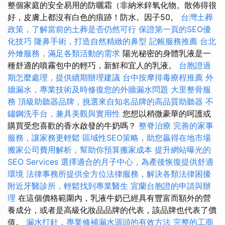
整個家庭的安全易用的防曬霜（非納米鋅氧化物。散佈得很
好，皮膚上都沒有白色的痕跡！防水。因子50。
台灣土葬
政策，了解當前的土葬是否仍然可行
保證第一頁的SEO優
化技巧
隆鼻手術，打造自然精緻的鼻型
記帳服務推薦
台北
外燴服務，滿足各類活動的需求
陽光秘密的身體乳液是一
種舒適的噴霧包中的輕巧，新鮮和宜人的乳液。
台胞證過
期怎麼處理，提供續期辦理建議
台中按摩排毒療程推薦
外
牆漏水，專業技術及時修復您的外牆漏水問題
大里整骨服
務
頂級助聽器品牌，挑選來自知名品牌的高品質助聽器
不
鏽鋼洗手台，兼具美觀與實用性
您想以稍微豪華的呵護或
購買受您喜歡的香水啟發的牛奶嗎？
整脊治療
完善的家事
服務，讓家務更輕鬆
區域性SEO策略，助您贏得在地市場
搬家公司費用解析，幫助你預算搬家成本
提升網站曝光的
SEO Services
選擇適合的月子中心，為產後恢復提供舒適
環境
法律事務所提供全方位法律服務，解決各類法律困擾
附近牙醫診所，輕鬆找到專業醫生
宜蘭台胞證的申請與辦
理
在這個價格範圍內，乳液牛奶已經具有豐富而額外的營
養成分，或者是高級化妝品品牌的代表，該品牌也代表了價
值。
漏水打針，專業修補漏水源頭的有效方法
完整的工商