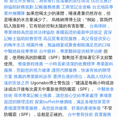
術
新北市安養院，為長者打造溫馨的居住環境
找台北會計
師協助財務規劃
記帳服務推薦
工商登記全攻略
台北地區專
業外燴團隊
如果您喝太少的液體，唾液產量仍然存在，但
是唾液的水含量減少了。 烏格納博博士說：“例如，當我們
陷入陰影時，它有助於控制太陽的有害影響。
台南律師，
專業律師為您提供法律協助
泰國簽證的最新申請規定
資深
記帳士協助財務管理
高品質養老院服務，為父母提供安心
的晚年生活
桃園外燴，無論婚宴或聚會都能滿足您的口味
中醫經絡按摩專班
台中眼科，專業醫師提供精準治療
但
是，使用較高的防曬霜（SPF）製劑並不意味著它不太頻繁
使用。
整復療程推薦
一小時居家清潔的收費標準
專業眼科
服務，照顧您的視力健康
護照代辦服務，快速有效的辦理
方案
推薦的專業眼科診所
選擇合適的塔位，為親人找到永
遠的安放之所
Ugonabo博士警告說：“建議是每兩小時或游
泳或出汗後每次露天中重新使用防曬霜（SPF）。
中醫推拿
技術
尋求專業記帳士推薦，讓您放心交給專家處理
柬埔寨
簽證的辦理流程
探索buffet外燴價格，滿足各種預算需求
產後護理專業服務，為您提供健康、舒適的產後恢復
”不管
防曬霜（SPF），這都是正確的。
台中整骨技術
貨運服務