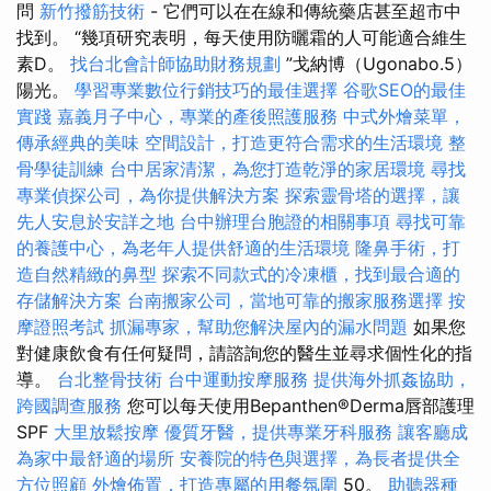
問
新竹撥筋技術
- 它們可以在在線和傳統藥店甚至超市中
找到。 “幾項研究表明，每天使用防曬霜的人可能適合維生
素D。
找台北會計師協助財務規劃
”戈納博（Ugonabo.5）
陽光。
學習專業數位行銷技巧的最佳選擇
谷歌SEO的最佳
實踐
嘉義月子中心，專業的產後照護服務
中式外燴菜單，
傳承經典的美味
空間設計，打造更符合需求的生活環境
整
骨學徒訓練
台中居家清潔，為您打造乾淨的家居環境
尋找
專業偵探公司，為你提供解決方案
探索靈骨塔的選擇，讓
先人安息於安詳之地
台中辦理台胞證的相關事項
尋找可靠
的養護中心，為老年人提供舒適的生活環境
隆鼻手術，打
造自然精緻的鼻型
探索不同款式的冷凍櫃，找到最合適的
存儲解決方案
台南搬家公司，當地可靠的搬家服務選擇
按
摩證照考試
抓漏專家，幫助您解決屋內的漏水問題
如果您
對健康飲食有任何疑問，請諮詢您的醫生並尋求個性化的指
導。
台北整骨技術
台中運動按摩服務
提供海外抓姦協助，
跨國調查服務
您可以每天使用Bepanthen®Derma唇部護理
SPF
大里放鬆按摩
優質牙醫，提供專業牙科服務
讓客廳成
為家中最舒適的場所
安養院的特色與選擇，為長者提供全
方位照顧
外燴佈置，打造專屬的用餐氛圍
50。
助聽器種