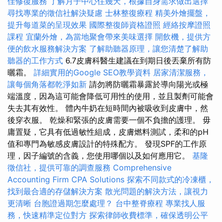
佳修復服務
了解月子中心住幾天，根據自身需求做出選擇
尋找專業的徵信社解決疑慮
士林整復療程
精美外燴擺盤，
提升每道菜的呈現效果
國際整復師資格證照
經絡按摩證照
課程
宜蘭外燴，為當地聚會帶來美味選擇
開飲機，提供方
便的飲水服務解決方案
了解助聽器原理，讓您清楚了解助
聽器的工作方式
6.7皮膚科醫生建議在到期日後丟棄所有防
曬霜。
詳細實用的Google SEO教學資料
居家清潔服務，
讓每個角落都乾淨如新
請勿將防曬霜暴露於導向陽光或極
端溫度，因為這可能會降低可用性的使用，並且製劑可能會
失去其有效性。 體內牛奶在短時間內被吸收到皮膚中，然
後穿衣服。 乾燥和緊張的皮膚需要一個不負擔的護理。 毋
庸置疑，它具有低過敏性組成，皮膚燃料測試，柔和的pH
值和專門為敏感皮膚設計的特殊配方。 發現SPF的工作原
理，因子編號的含義，您使用哪個以及如何應用它。
基隆
徵信社，提供可靠的調查服務
Comprehensive
Accounting Firm CPA Solutions
探索不同款式的冷凍櫃，
找到最合適的存儲解決方案
散光問題的解決方法，讓視力
更清晰
台胞證過期怎麼處理？
台中整脊療程
專業找人服
務，快速精準定位對方
探索律師收費標準，確保透明公平