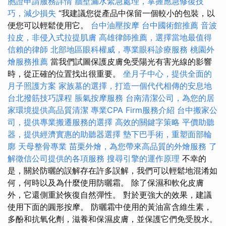
胞證申請服務詳情
牆壁漏水緊急處理，掌握應急修復技
巧，減少損失
“我建議您從產品中保留一個較小的包裝，以
便您可以輕鬆使用它。
台中油壓按摩
台中國術館推薦
音波
拉皮，非侵入式拉提肌膚
高雄律師推薦，選擇當地最值得
信賴的律師
北部地區眼科權威，專業眼科診療服務
桃園外
燴服務推薦
當我們試圖保護皮膚免受陽光有害光線的影響
時，從正確的位置找出很重要。
坐月子中心，提供全面的
月子照護方案
家族墓的選擇，打造一個代代相傳的安息地
台北撥筋技巧課程
脹氣按摩服務
台南清潔公司，為您的居
家環境提供高品質清潔
專業CPA Firm服務介紹
台中搬家公
司，提供專業搬遷服務的選擇
高效的關鍵字策略
平價助聽
器，提供經濟實惠的助聽器選擇
墊下巴手術，重塑面部輪
廓
天母整骨專業
苗栗外燴，為您帶來高品質的外燴服務
了
解徵信公司提供的各項服務
搜尋引擎的運作原理
不幸的
是，關於防曬的誤解存在許多誤解，我們可以輕鬆地混淆如
何，何時以及為什麼使用防曬霜。 除了保濕和軟化皮膚
外，它還側重於恢復自然彈性。 對於更強大的效果，建議
使用下面的圓形按摩。 防曬霜中使用的黃油富含維生素，
多酚和抗氧化劑，滋養和保濕皮膚，並保護它們免受脫水。