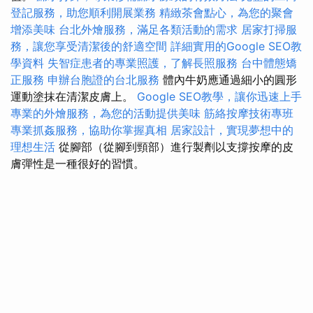
登記服務，助您順利開展業務
精緻茶會點心，為您的聚會
增添美味
台北外燴服務，滿足各類活動的需求
居家打掃服
務，讓您享受清潔後的舒適空間
詳細實用的Google SEO教
學資料
失智症患者的專業照護，了解長照服務
台中體態矯
正服務
申辦台胞證的台北服務
體內牛奶應通過細小的圓形
運動塗抹在清潔皮膚上。
Google SEO教學，讓你迅速上手
專業的外燴服務，為您的活動提供美味
筋絡按摩技術專班
專業抓姦服務，協助你掌握真相
居家設計，實現夢想中的
理想生活
從腳部（從腳到頸部）進行製劑以支撐按摩的皮
膚彈性是一種很好的習慣。