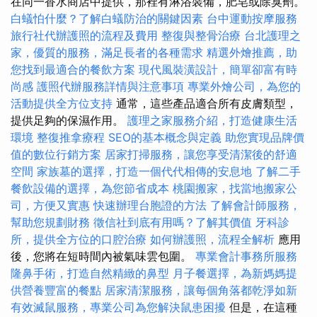
在同一香水商店中提供，那裡有淋浴裝備，肥皂或除臭劑。
白蟻怕什麼？了解白蟻防治的關鍵因素
台中運動按摩服務
旅行社代辦護照的流程及費用
整復與整骨治療
台北護理之
家，優質的服務，滿足長者的各種需求
精選外燴推薦，助
您找到最適合的餐飲方案
現代風裝潢設計，簡單卻富有時
尚感
護照代辦服務詳情與注意事項
專業外燴公司，為您的
活動提供全方位支持
通常，這些產品適合所有皮膚類型，
提供足夠的保濕作用。
護理之家服務介紹，打造健康生活
環境
整復推拿療程
SEO的基本概念與定義
助您實現品牌價
值的數位行銷方案
居家打掃服務，讓您享受清潔後的舒適
空間
家族墓的選擇，打造一個代代相傳的安息地
了解二手
餐飲設備的選擇，為您節省成本
桃園搬家，找當地搬家公
司，方便又實惠
快速辦理台胞證的方法
了解會計師服務，
幫助您規劃財務
徵信社到底有用嗎？了解其價值
牙科診
所，提供全方位的口腔治療
如何辦護照，流程全解析
應用
後，您將在短時間內被氣味雲包圍。
專業會計事務所服務
隆鼻手術，打造自然精緻的鼻型
月子餐選擇，為新媽媽提
供營養豐富的餐點
居家清潔服務，讓每個角落都乾淨如新
有效滅鼠服務，專業公司為您解決鼠患困擾
但是，在這種