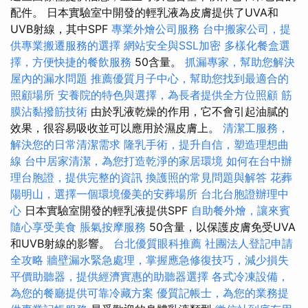
配件。 日本實驗室中開發的輕乳液為皮膚提供了UVA和
UVB射線，其中SPF
專業外燴公司服務
台中搬家公司，提
供專業搬遷服務的選擇
網站安全與SSL加密
多樣化餐盒選
擇，方便快捷的餐飲服務
50含量。
抓漏專家，幫助您解決
屋內的漏水問題
推薦優質月子中心，幫助您找到最適合的
照顧場所
安養院的特色與選擇，為長者提供全方位照顧
筋
膜沾黏撥筋技術
由於乳液乾燥的作用，它不會引起油膩的
效果，很容易吸收並可以應用於濕皮膚上。
清潔工服務，
解決您的日常清潔需求
隆乳手術，提升自信，塑造理想曲
線
台中居家清潔，為您打造乾淨的家居環境
如何在台中辦
理台胞證，提供完整的資訊
換護照的常見問題與解答
花葬
陽明山，選擇一個環境優美的安葬場所
台北台胞證辦理中
心
日本實驗室開發的輕乳液提供SPF
自助餐外燴，讓來賓
隨心享受美食
脹氣按摩服務
50含量，以保護皮膚免受UVA
和UVB射線的影響。
台北優質眼科推薦
社團法人登記申請
全攻略
牆壁漏水緊急處理，掌握應急修復技巧，減少損失
平價助聽器，提供經濟實惠的助聽器選擇
各式冷凍設備，
為您的餐廳提供可靠冷藏方案
優質記帳士，為您的業務提