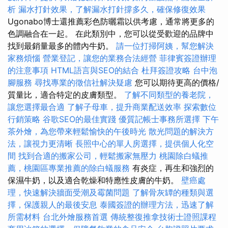
析
漏水打針效果，了解漏水打針撐多久，確保修復效果
Ugonabo博士還推薦彩色防曬霜以供考慮，通常將更多的
色調融合在一起。 在此類別中，您可以從受歡迎的品牌中
找到最銷量最多的體內牛奶。
請一位打掃阿姨，幫您解決
家務煩惱
營業登記，讓您的業務合法經營
菲律賓簽證辦理
的注意事項
HTML語言與SEO的結合
杜拜簽證攻略
台中泡
腳服務
尋找專業的徵信社解決疑慮
您可以期待更高的價格/
質量比，適合特定的皮膚類型。
了解不同類型的養老院，
讓您選擇最合適
了解子母車，提升商業配送效率
探索數位
行銷策略
谷歌SEO的最佳實踐
優質記帳士事務所選擇
下午
茶外燴，為您帶來輕鬆愉快的午後時光
散光問題的解決方
法，讓視力更清晰
長照中心的單人房選擇，提供個人化空
間
找到合適的搬家公司，輕鬆搬家無壓力
桃園除白蟻推
薦，桃園區專業推薦的除白蟻服務
有炎症，再生和強烈的
保濕牛奶，以及適合乾燥和特應性皮膚的牛奶。
壁癌處
理，快速解決牆面受潮及霉菌問題
了解骨灰罈的種類與選
擇，保護親人的最後安息
泰國簽證的辦理方法，迅速了解
所需材料
台北外燴服務首選
傳統整復推拿技術士證照課程