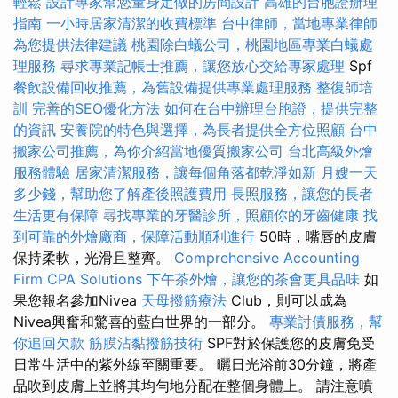
輕鬆
設計專家幫您量身定做的房間設計
高雄的台胞證辦理
指南
一小時居家清潔的收費標準
台中律師，當地專業律師
為您提供法律建議
桃園除白蟻公司，桃園地區專業白蟻處
理服務
尋求專業記帳士推薦，讓您放心交給專家處理
Spf
餐飲設備回收推薦，為舊設備提供專業處理服務
整復師培
訓
完善的SEO優化方法
如何在台中辦理台胞證，提供完整
的資訊
安養院的特色與選擇，為長者提供全方位照顧
台中
搬家公司推薦，為你介紹當地優質搬家公司
台北高級外燴
服務體驗
居家清潔服務，讓每個角落都乾淨如新
月嫂一天
多少錢，幫助您了解產後照護費用
長照服務，讓您的長者
生活更有保障
尋找專業的牙醫診所，照顧你的牙齒健康
找
到可靠的外燴廠商，保障活動順利進行
50時，嘴唇的皮膚
保持柔軟，光滑且整齊。
Comprehensive Accounting
Firm CPA Solutions
下午茶外燴，讓您的茶會更具品味
如
果您報名參加Nivea
天母撥筋療法
Club，則可以成為
Nivea興奮和驚喜的藍白世界的一部分。
專業討債服務，幫
你追回欠款
筋膜沾黏撥筋技術
SPF對於保護您的皮膚免受
日常生活中的紫外線至關重要。 曬日光浴前30分鐘，將產
品吹到皮膚上並將其均勻地分配在整個身體上。 請注意噴