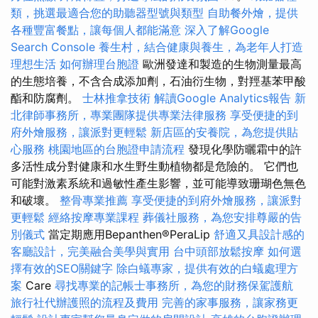
類，挑選最適合您的助聽器型號與類型
自助餐外燴，提供
各種豐富餐點，讓每個人都能滿意
深入了解Google
Search Console
養生村，結合健康與養生，為老年人打造
理想生活
如何辦理台胞證
歐洲發達和製造的生物測量最高
的生態培養，不含合成添加劑，石油衍生物，對羥基苯甲酸
酯和防腐劑。
士林推拿技術
解讀Google Analytics報告
新
北律師事務所，專業團隊提供專業法律服務
享受便捷的到
府外燴服務，讓派對更輕鬆
新店區的安養院，為您提供貼
心服務
桃園地區的台胞證申請流程
發現化學防曬霜中的許
多活性成分對健康和水生野生動植物都是危險的。 它們也
可能對激素系統和過敏性產生影響，並可能導致珊瑚色無色
和破壞。
整骨專業推薦
享受便捷的到府外燴服務，讓派對
更輕鬆
經絡按摩專業課程
葬儀社服務，為您安排尊嚴的告
別儀式
當定期應用Bepanthen®PeraLip
舒適又具設計感的
客廳設計，完美融合美學與實用
台中頭部放鬆按摩
如何選
擇有效的SEO關鍵字
除白蟻專家，提供有效的白蟻處理方
案
Care
尋找專業的記帳士事務所，為您的財務保駕護航
旅行社代辦護照的流程及費用
完善的家事服務，讓家務更