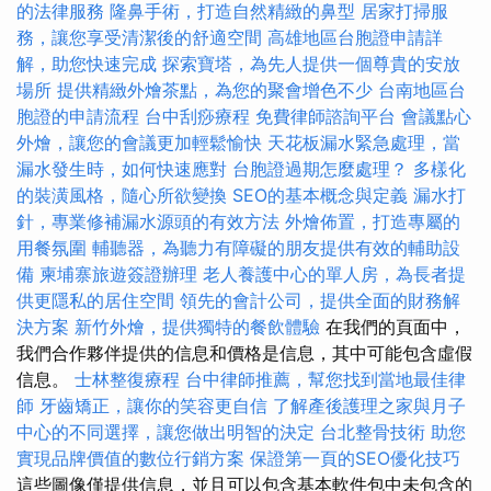
的法律服務
隆鼻手術，打造自然精緻的鼻型
居家打掃服
務，讓您享受清潔後的舒適空間
高雄地區台胞證申請詳
解，助您快速完成
探索寶塔，為先人提供一個尊貴的安放
場所
提供精緻外燴茶點，為您的聚會增色不少
台南地區台
胞證的申請流程
台中刮痧療程
免費律師諮詢平台
會議點心
外燴，讓您的會議更加輕鬆愉快
天花板漏水緊急處理，當
漏水發生時，如何快速應對
台胞證過期怎麼處理？
多樣化
的裝潢風格，隨心所欲變換
SEO的基本概念與定義
漏水打
針，專業修補漏水源頭的有效方法
外燴佈置，打造專屬的
用餐氛圍
輔聽器，為聽力有障礙的朋友提供有效的輔助設
備
柬埔寨旅遊簽證辦理
老人養護中心的單人房，為長者提
供更隱私的居住空間
領先的會計公司，提供全面的財務解
決方案
新竹外燴，提供獨特的餐飲體驗
在我們的頁面中，
我們合作夥伴提供的信息和價格是信息，其中可能包含虛假
信息。
士林整復療程
台中律師推薦，幫您找到當地最佳律
師
牙齒矯正，讓你的笑容更自信
了解產後護理之家與月子
中心的不同選擇，讓您做出明智的決定
台北整骨技術
助您
實現品牌價值的數位行銷方案
保證第一頁的SEO優化技巧
這些圖像僅提供信息，並且可以包含基本軟件包中未包含的