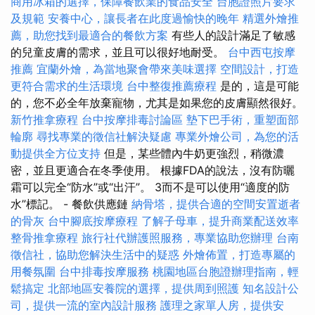
商用冰箱的選擇，保障餐飲業的食品安全
台胞證照片要求
及規範
安養中心，讓長者在此度過愉快的晚年
精選外燴推
薦，助您找到最適合的餐飲方案
有些人的設計滿足了敏感
的兒童皮膚的需求，並且可以很好地耐受。
台中西屯按摩
推薦
宜蘭外燴，為當地聚會帶來美味選擇
空間設計，打造
更符合需求的生活環境
台中整復推薦療程
是的，這是可能
的，您不必全年放棄寵物，尤其是如果您的皮膚顯然很好。
新竹推拿療程
台中按摩排毒討論區
墊下巴手術，重塑面部
輪廓
尋找專業的徵信社解決疑慮
專業外燴公司，為您的活
動提供全方位支持
但是，某些體內牛奶更強烈，稍微濃
密，並且更適合在冬季使用。 根據FDA的說法，沒有防曬
霜可以完全“防水”或“出汗”。 3而不是可以使用“適度的防
水”標記。 - 餐飲供應鏈
納骨塔，提供合適的空間安置逝者
的骨灰
台中腳底按摩療程
了解子母車，提升商業配送效率
整骨推拿療程
旅行社代辦護照服務，專業協助您辦理
台南
徵信社，協助您解決生活中的疑惑
外燴佈置，打造專屬的
用餐氛圍
台中排毒按摩服務
桃園地區台胞證辦理指南，輕
鬆搞定
北部地區安養院的選擇，提供周到照護
知名設計公
司，提供一流的室內設計服務
護理之家單人房，提供安