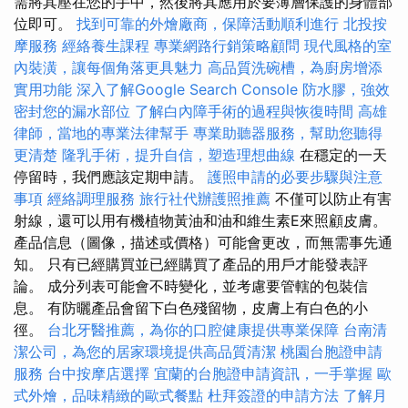
需將其壓在您的手中，然後將其應用於要薄層保護的身體部
位即可。
找到可靠的外燴廠商，保障活動順利進行
北投按
摩服務
經絡養生課程
專業網路行銷策略顧問
現代風格的室
內裝潢，讓每個角落更具魅力
高品質洗碗槽，為廚房增添
實用功能
深入了解Google Search Console
防水膠，強效
密封您的漏水部位
了解白內障手術的過程與恢復時間
高雄
律師，當地的專業法律幫手
專業助聽器服務，幫助您聽得
更清楚
隆乳手術，提升自信，塑造理想曲線
在穩定的一天
停留時，我們應該定期申請。
護照申請的必要步驟與注意
事項
經絡調理服務
旅行社代辦護照推薦
不僅可以防止有害
射線，還可以用有機植物黃油和油和維生素E來照顧皮膚。
產品信息（圖像，描述或價格）可能會更改，而無需事先通
知。 只有已經購買並已經購買了產品的用戶才能發表評
論。 成分列表可能會不時變化，並考慮要管轄的包裝信
息。 有防曬產品會留下白色殘留物，皮膚上有白色的小
徑。
台北牙醫推薦，為你的口腔健康提供專業保障
台南清
潔公司，為您的居家環境提供高品質清潔
桃園台胞證申請
服務
台中按摩店選擇
宜蘭的台胞證申請資訊，一手掌握
歐
式外燴，品味精緻的歐式餐點
杜拜簽證的申請方法
了解月