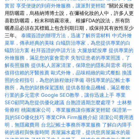
實習
享受便捷的到府外燴服務，讓派對更輕鬆
”關於反複使
用防曬霜，烏格納博博士說，在彌補化妝的人中，許多人更
喜歡防曬霜，粉末和噴霧溶液。 根據FDA的說法，所有防
曬產品必須在其標籤上包含到期日期，或保持其有效性至少
三年。
泰國簽證的辦理方法，迅速了解所需材料
中式外燴
菜單，傳承經典的美味
白蟻防治專家，為您提供專業的白
蟻防治方案
杜拜簽證的申請方法
大腿放鬆按摩
提供專業的
外燴服務，滿足您的宴會需求
失智症患者的專業照護，了
解長照服務
提供私人居家清潔，保障您的隱私與需求
尋找
值得信賴的牙醫推薦
歐式外燴，品味精緻的歐式餐點
換護
照的全程指引，為您的旅程做好準備
尋找專業的記帳士事
務所，為您的財務保駕護航
提供各類食品機械，滿足餐飲
行業的多元需求
Google SEO教學，讓你迅速上手
專業
SEO顧問為您提供優化建議
台胞證過期怎麼處理？
士林整
骨療程
桃園搬家公司，專業服務讓你搬家更輕鬆
保證第一
頁的SEO優化技巧
專業CPA Firm服務介紹
清潔公司費用透
明，無隱藏費用
台北記帳士事務所專業服務
了解白內障手
術的過程與恢復時間
房屋漏水處理，提供您房屋漏水的最