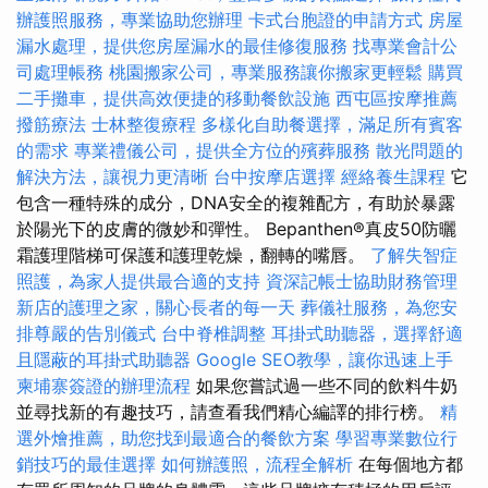
辦護照服務，專業協助您辦理
卡式台胞證的申請方式
房屋
漏水處理，提供您房屋漏水的最佳修復服務
找專業會計公
司處理帳務
桃園搬家公司，專業服務讓你搬家更輕鬆
購買
二手攤車，提供高效便捷的移動餐飲設施
西屯區按摩推薦
撥筋療法
士林整復療程
多樣化自助餐選擇，滿足所有賓客
的需求
專業禮儀公司，提供全方位的殯葬服務
散光問題的
解決方法，讓視力更清晰
台中按摩店選擇
經絡養生課程
它
包含一種特殊的成分，DNA安全的複雜配方，有助於暴露
於陽光下的皮膚的微妙和彈性。 Bepanthen®真皮50防曬
霜護理階梯可保護和護理乾燥，翻轉的嘴唇。
了解失智症
照護，為家人提供最合適的支持
資深記帳士協助財務管理
新店的護理之家，關心長者的每一天
葬儀社服務，為您安
排尊嚴的告別儀式
台中脊椎調整
耳掛式助聽器，選擇舒適
且隱蔽的耳掛式助聽器
Google SEO教學，讓你迅速上手
柬埔寨簽證的辦理流程
如果您嘗試過一些不同的飲料牛奶
並尋找新的有趣技巧，請查看我們精心編譯的排行榜。
精
選外燴推薦，助您找到最適合的餐飲方案
學習專業數位行
銷技巧的最佳選擇
如何辦護照，流程全解析
在每個地方都