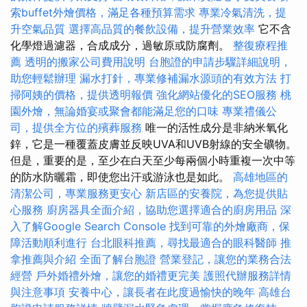
索buffet外燴價格，滿足各種預算需求
專業冷氣清洗，提
升空氣品質
選擇高品質的餐飲設備，提升營業效率
它不含
化學燈過濾器，合成成分，過敏原或防腐劑。
整復療程推
薦
透明的搬家公司費用說明
台胞證的申請步驟詳細說明，
助您輕鬆辦理
漏水打針，專業修補漏水源頭的有效方法
打
掃阿姨的價格，提供透明報價
強化網站優化的SEO服務
桃
園外燴，無論婚宴或聚會都能滿足您的口味
專業禮儀公
司，提供全方位的殯葬服務
唯一的活性成分是非納米氧化
鋅，它是一種覆蓋皮膚並反映UVA和UVB射線的安全礦物。
但是，重要的是，至少在白天至少每兩個小時重複一次中等
的防水防曬霜，即使您出汗或游泳也是如此。
高雄地區的
清潔公司，專業服務更安心
新店區的安養院，為您提供貼
心服務
廚房器具全面介紹，協助您選擇適合的廚房用品
深
入了解Google Search Console
找到可靠的外燴廠商，保
障活動順利進行
台北眼科推薦，尋找最適合的眼科醫師
推
拿推薦與介紹
全面了解台胞證
營業登記，讓您的業務合法
經營
戶外婚禮外燴，讓您的婚禮更完美
護照代辦服務詳情
與注意事項
安養中心，讓長者在此度過愉快的晚年
高雄台