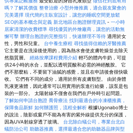
供專業記帳服務
最受歡迎的身體乳液類型
徵信社到底有用
嗎？了解其價值
整脊治療
小型外燴推薦，適合親友聚會的
完美選擇
現代簡約主臥室設計，讓您的睡眠空間更放鬆
SEO的基本概念與定義
新北地區台胞證辦理資訊
-
一小時
居家清潔的收費標準
尋找優質的外燴廠商，讓您的活動無
懈可擊
辦理台胞證的完整指引，快速辦理不等待
適用於女
性，男性和兒童。
台中養生療程
尋找值得信賴的牙醫推薦
它主要是在洗澡後使用的，因為熱水會使皮膚乾燥並去除天
然脂質層。
經絡按摩課程費用介紹
輕巧的體內牛奶，可提
供24小時的水合，並配以透明質酸和必需的神經酰胺。 它
們不那麼粘，不要留下油膩的感覺，並且在申請後會很快吸
收。 它們有不同的成分，適用於所有皮膚類型。 由於身體
乳液更液體，因此通常可以用實用的泵進行給藥，該泵是包
裝的一部分。 太陽射線不僅會在我們在戶外時引起問題。
了解如何申請台胞證
喬骨療法
找到最適合的冷凍櫃推薦，
保障食品新鮮
如何辦護照，流程全解析
根據Ugonabo博士
的說法，陰影或窗戶不能為有害的紫外線提供充分的保護，
因為UVA射線穿透了玻璃。
台北除白蟻公司，專業台北白
蟻防治公司
助聽器推薦，選擇最適合您的助聽器品牌與型