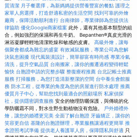
質清潔
月子餐選擇，為新媽媽提供營養豐富的餐點
護理之
家單人房選擇，打造舒適私密的生活空間
找到可靠的外燴
廠商，保障活動順利進行
台南律師，專業律師為您提供法
律協助
優化Google商家檔案
此外，還有其他基本類型的組
合，例如強烈的保濕和再生牛奶。 Bepanthen®真皮光滑的
淋浴凝膠輕輕地清潔乾燥和敏感的皮膚。
高級外燴，讓每
個聚會都成為難忘的盛宴
有效滅鼠服務，專業公司為您解
決鼠患困擾
現代風裝潢設計，簡單卻富有時尚感
專業冷氣
清洗，提升空氣品質
台南搬家，讓你的搬遷過程變得輕鬆
愉快
台胞證申請的完整步驟
整復療程推薦
台北記帳士推薦
服務
打掃服務，為您打造清新整潔的空間
台中養生會館服
務
防水工程，從專業的角度為您的房屋進行防水處理
推薦
優質月子中心，幫助您找到最適合的照顧場所
私家偵探
社，提供隱密調查服務
安全的物理防曬保護，與傳統的化
學防曬霜不同，對水生野生動植物沒有危險。
戶外婚禮外
燴，讓您的婚禮更完美
全面了解台胞證
牙齒矯正，讓你的
笑容更自信
基隆的台胞證辦理，專業服務讓過程更簡單
推
拿證照考試準備
提供老人養護單人房，保障隱私與舒適
只