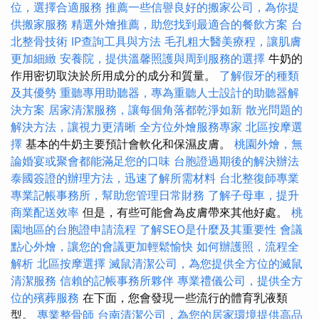
位，選擇合適服務
推薦一些信譽良好的搬家公司，為你提
供搬家服務
精選外燴推薦，助您找到最適合的餐飲方案
台
北整骨技術
IP查詢工具與方法
毛孔粗大醫美療程，讓肌膚
更加細緻
安養院，提供溫馨照護與周到服務的選擇
牛奶的
作用密切取決於所用成分的成分和質量。
了解假牙的種類
及其優勢
重聽專用助聽器，專為重聽人士設計的助聽器解
決方案
居家清潔服務，讓每個角落都乾淨如新
散光問題的
解決方法，讓視力更清晰
全方位外燴服務專家
北區按摩選
擇
基本的牛奶主要預計會軟化和保濕皮膚。
桃園外燴，無
論婚宴或聚會都能滿足您的口味
台胞證過期後的解決辦法
泰國簽證的辦理方法，迅速了解所需材料
台北整復師專業
專業記帳事務所，幫助您管理日常財務
了解子母車，提升
商業配送效率
但是，有些可能會為皮膚帶來其他好處。
桃
園地區的台胞證申請流程
了解SEO是什麼及其重要性
會議
點心外燴，讓您的會議更加輕鬆愉快
如何辦護照，流程全
解析
北區按摩選擇
滅鼠清潔公司，為您提供全方位的滅鼠
清潔服務
信賴的記帳事務所夥伴
專業禮儀公司，提供全方
位的殯葬服務
在下面，您會發現一些流行的體育乳液類
型。
專業整骨師
台南清潔公司，為您的居家環境提供高品