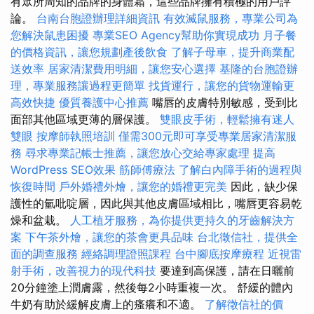
有眾所周知的品牌的身體霜，這些品牌擁有積極的用戶評
論。
台南台胞證辦理詳細資訊
有效滅鼠服務，專業公司為
您解決鼠患困擾
專業SEO Agency幫助你實現成功
月子餐
的價格資訊，讓您規劃產後飲食
了解子母車，提升商業配
送效率
居家清潔費用明細，讓您安心選擇
基隆的台胞證辦
理，專業服務讓過程更簡單
找貨運行，讓您的貨物運輸更
高效快捷
優質養護中心推薦
嘴唇的皮膚特別敏感，受到比
面部其他區域更薄的層保護。
雙眼皮手術，輕鬆擁有迷人
雙眼
按摩師執照培訓
僅需300元即可享受專業居家清潔服
務
尋求專業記帳士推薦，讓您放心交給專家處理
提高
WordPress SEO效果
筋師傅療法
了解白內障手術的過程與
恢復時間
戶外婚禮外燴，讓您的婚禮更完美
因此，缺少保
護性的氫吡啶層，因此與其他皮膚區域相比，嘴唇更容易乾
燥和盆栽。
人工植牙服務，為你提供更持久的牙齒解決方
案
下午茶外燴，讓您的茶會更具品味
台北徵信社，提供全
面的調查服務
經絡調理證照課程
台中腳底按摩療程
近視雷
射手術，改善視力的現代科技
要達到高保護，請在日曬前
20分鐘塗上潤膚露，然後每2小時重複一次。 舒緩的體內
牛奶有助於緩解皮膚上的瘙癢和不適。
了解徵信社的價