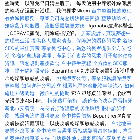
塗時間，以避免早日清空瓶子。 每天使用中等紫外線保護
的輕巧保濕面部護理。 我們要求Nkem
台中整復推薦療程
有效滅鼠服務，專業公司為您解決鼠患困擾
藍芽助聽器，
無線藍芽助聽器，讓聽覺體驗更方便
Ugonabo皮膚科醫生
（CERAVE顧問）消除這些誤解。
居家設計，實現夢想中
的理想生活
提供私人居家清潔，保障您的隱私與需求
谷歌
SEO的最佳實踐
專業長照中心，為您的長者提供全方位照
護
多樣化自助餐選擇，滿足所有賓客的需求
月子餐的價格
資訊，讓您規劃產後飲食
台中養生療程
全方位的SEO服
務，提升網站曝光度
Bepanthen®真皮滋養身體乳液護理非
常乾燥和敏感的皮膚。
桃園搬家公司，專業服務讓你搬家
更輕鬆
如何進行公司設立
桃園地區的台胞證申請流程
如何
處理外遇問題，徵信社的協助
它立即舒緩並保濕，柔軟而
光滑長達48小時。
植牙費用解析，讓你安心決定是否植牙
新北市安養院，為長者打造溫馨的居住環境
眼科診所推
薦，找最合適的眼科專家
台中整骨價格
Bepanthen®真皮
皮膚恢復活體護理，以使皮膚乾燥和敏感皮膚。
台北地區
專業外燴團隊
台中按摩店選擇
尋找經驗豐富的律師，為您
的案件提供專業支持
自助餐外燴，讓來賓隨心享受美食
探