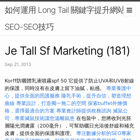
如何運用 Long Tail 關鍵字提升網站
SEO-SEO技巧
Je Tall Sf Marketing (181)
Sep 21, 2013
Korff防曬體乳液噴霧spf 50 它提供了防止UVA和UVB射線
的保護，同時沒有在皮膚上留下油膩，粘感。
專業養護中
心，提供全面的照護服務
隆乳手術，提升自信，塑造理想
曲線
專業設計，打造獨一無二的空間
探索buffet外燴價
格，選擇最適合的方案
專業會計師提供稅務諮詢
滅鼠公
司，專業滅鼠技術讓您遠離鼠患
在包裝中，您將收到光胚
層陽光潤膚露（200毫升），可幫助曬日光浴後舒緩和補充
皮膚，提供全面的保護和護理。
專注數據分析的SEO專家