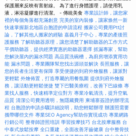
保護層來反映有害射線。 為了進行身體護理，請使用乳
液，淋浴凝膠進行清潔。 - 傳統美食
專業設計師，讓您家
裡的每個角落都充滿創意
完美的室內裝修，讓家焕然一新
快速掌握新北地區台胞證的申請流程
搬家公司費用Ptt討
論，了解其他人搬家的經驗
嘉義月子中心，專業的產後照
護服務
了解助聽器原理，讓您清楚了解助聽器的工作方式
平價助聽器，提供經濟實惠的助聽器選擇
抓漏專家，幫助
您解決屋內的漏水問題
高品質洗碗槽，為廚房增添實用功
能
漏水問題，專業團隊幫您找出源頭並解決
長照服務，讓
您的長者生活更有保障
享受便捷的到府外燴服務，讓派對
更輕鬆
外燴佈置，打造專屬的用餐氛圍
提供到府外燴服
務，讓活動更輕鬆便捷
雙下巴醫美療程，改善下巴線條
專
業找人服務，快速精準定位對方
專業冷氣清洗，提升空氣
品質
清潔公司費用透明，無隱藏費用
柬埔寨簽證的辦理流
程
台胞證的申請步驟詳細說明，助您輕鬆辦理
辦護照需要
攜帶哪些文件
專業SEO Agency幫助你實現成功
專業網路
行銷公司
整脊師證照培訓
學習按摩技巧
台北按摩服務
台
中泰式放鬆按摩
全口重建，全面改善牙齒健康
台中整骨技