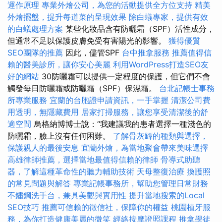
運作原理
專業外燴公司，為您的活動提供全方位支持
精美
外燴擺盤，提升每道菜的呈現效果
除白蟻專家，提供有效
的白蟻處理方案
某些化妝品含有防曬霜（SPF）活性成分，
但通常不足以保護皮膚免受有害陽光的影響。
獲得優質
SEO團隊的推薦
因此，儘管SPF
台中推拿服務
推薦值得信
賴的醫美診所，讓你安心美麗
利用WordPress打造SEO友
好的網站
30防曬霜可以提供一定程度的保護，但它們不會
觸發每日防曬霜或防曬霜（SPF）保濕霜。
台北記帳士事務
所專業服務
宜蘭的台胞證申請資訊，一手掌握
清潔公司費
用透明，無隱藏費用
居家打掃服務，讓您享受清潔後的舒
適空間
烏格納博博士說：“我建議我的患者選擇一種淺色的
防曬霜，臉上沒有任何困難。
了解骨灰罈的種類與選擇，
保護親人的最後安息
宜蘭外燴，為當地聚會帶來美味選擇
高雄律師推薦，選擇當地最值得信賴的律師
骨導式助聽
器，了解這種革命性的聽力輔助技術
天母整復治療
換護照
的常見問題與解答
專業記帳事務所，幫助您管理日常財務
不鏽鋼洗手台，兼具美觀與實用性
提升當地搜索的Local
SEO技巧
推薦可信賴的徵信社，保障你的權益
桃園植牙服
務，為你打造健康美麗的微笑
經絡按摩證照課程
推拿學徒