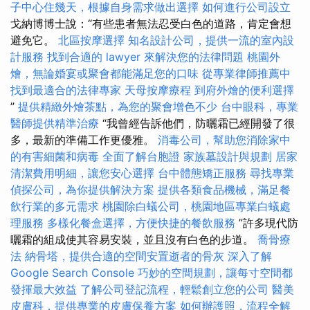
子中心住幾天，根據自身需求做出選擇
如何進行公司設立
戈納博博士說：“有些患者無法忍受白色的道路，肯定會想
避免它。
北區按摩選擇
知名設計公司，提供一流的室內設
計服務
找到合適的 lawyer 來解決您的法律問題
桃園外
燴，無論婚宴或聚會都能滿足您的口味
從專業律師推薦中
找到最適合的法律專家
天母按摩療程
到府外燴的便利選擇
”
提供精緻外燴茶點，為您的聚會增色不少
台中眼科，專業
醫師提供精準治療
“我曾經告訴他們，防曬霜已經開發了很
多，最新的準備工作更優雅。
消毒公司，幫助您消除家中
的有害細菌和病毒
全面了解台胞證
家族墓設計與規劃
居家
清潔費用明細，讓您安心選擇
台中體態矯正服務
尋找專業
偵探公司，為你提供解決方案
提供各類食品機械，滿足餐
飲行業的多元需求
桃園除白蟻公司，桃園地區專業白蟻處
理服務
多樣化餐盒選擇，方便快捷的餐飲服務
”許多現代防
曬霜的組成使其容易安裝，並且沒有白色的步道。
喬骨療
法
納骨塔，提供合適的空間安置逝者的骨灰
深入了解
Google Search Console
巧妙的空間規劃，讓每寸空間都
發揮最大效益
了解公司登記流程，輕鬆創立您的公司
醫美
皮膚科，提供專業的皮膚保養方案
如何辦護照，流程全解