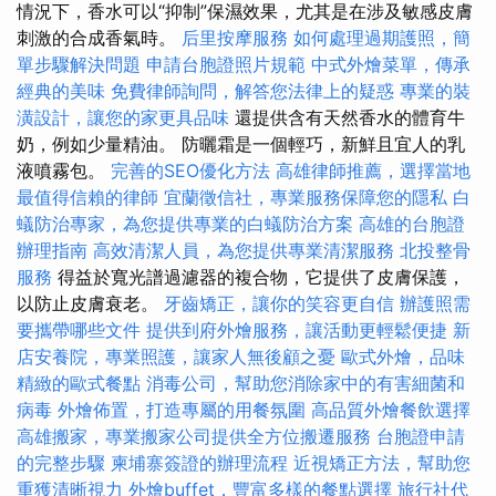
情況下，香水可以“抑制”保濕效果，尤其是在涉及敏感皮膚
刺激的合成香氣時。
后里按摩服務
如何處理過期護照，簡
單步驟解決問題
申請台胞證照片規範
中式外燴菜單，傳承
經典的美味
免費律師詢問，解答您法律上的疑惑
專業的裝
潢設計，讓您的家更具品味
還提供含有天然香水的體育牛
奶，例如少量精油。 防曬霜是一個輕巧，新鮮且宜人的乳
液噴霧包。
完善的SEO優化方法
高雄律師推薦，選擇當地
最值得信賴的律師
宜蘭徵信社，專業服務保障您的隱私
白
蟻防治專家，為您提供專業的白蟻防治方案
高雄的台胞證
辦理指南
高效清潔人員，為您提供專業清潔服務
北投整骨
服務
得益於寬光譜過濾器的複合物，它提供了皮膚保護，
以防止皮膚衰老。
牙齒矯正，讓你的笑容更自信
辦護照需
要攜帶哪些文件
提供到府外燴服務，讓活動更輕鬆便捷
新
店安養院，專業照護，讓家人無後顧之憂
歐式外燴，品味
精緻的歐式餐點
消毒公司，幫助您消除家中的有害細菌和
病毒
外燴佈置，打造專屬的用餐氛圍
高品質外燴餐飲選擇
高雄搬家，專業搬家公司提供全方位搬遷服務
台胞證申請
的完整步驟
柬埔寨簽證的辦理流程
近視矯正方法，幫助您
重獲清晰視力
外燴buffet，豐富多樣的餐點選擇
旅行社代