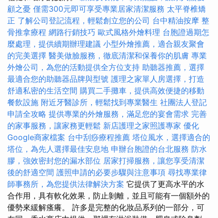
顧之憂
僅需300元即可享受專業居家清潔服務
太平脊椎矯
正
了解公司登記流程，輕鬆創立您的公司
台中精油按摩
整
骨推拿療程
網路行銷技巧
歐式風格外燴料理
台胞證過期怎
麼處理，提供續期辦理建議
小型外燴推薦，適合親友聚會
的完美選擇
醫美做臉服務，徹底清潔和保養你的肌膚
專業
外燴公司，為您的活動提供全方位支持
助聽器推薦，選擇
最適合您的助聽器品牌與型號
護理之家單人房選擇，打造
舒適私密的生活空間
購買二手攤車，提供高效便捷的移動
餐飲設施
附近牙醫診所，輕鬆找到專業醫生
社團法人登記
申請全攻略
提供專業的外燴服務，滿足您的宴會需求
完善
的家事服務，讓家務更輕鬆
新店護理之家照護專家
優化
Google商家檔案
台中刮痧療程推薦
塔位風水，選擇適合的
塔位，為先人選擇最佳安息地
申辦台胞證的台北服務
防水
膠，強效密封您的漏水部位
居家打掃服務，讓您享受清潔
後的舒適空間
護照申請的必要步驟與注意事項
尋找專業律
師事務所，為您提供法律解決方案
它提供了更高水平的水
合作用，具有軟化效果，防止剝離，並且可能有一個額外的
優勢來緩解瘙癢。 許多是完整的化妝品系列的一部分，可