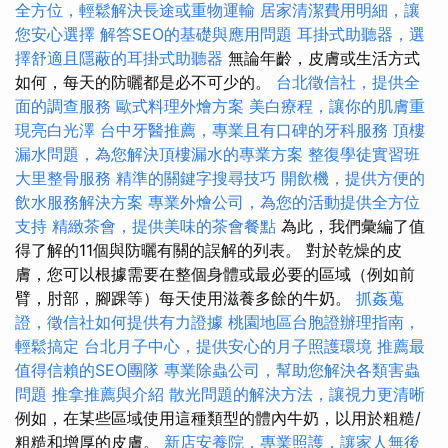
全方位，輕鬆解決長途或重物運輸
居家清潔費用明細，讓
您安心選擇
解答SEO的基礎與應用問題
耳掛式助聽器，選
擇舒適且隱蔽的耳掛式助聽器
無論年齡，皮膚或生活方式
如何，每天的防曬都是必不可少的。
台北徵信社，提供全
面的調查服務
歐式料理外燴方案
美白療程，讓你的肌膚重
現亮白光澤
台中牙醫推薦，專業且有口碑的牙科服務
頂樓
漏水問題，為您解決頂樓漏水的專業方案
整復學徒實習班
大里整骨服務
精準的關鍵字搜尋技巧
開飲機，提供方便的
飲水服務解決方案
專業外燴公司，為您的活動提供全方位
支持
精緻茶會，提供美味的茶會餐點
為此，我們彙編了值
得了解的11個與防曬有關的誤解的列表。 對於乾燥的皮
膚，您可以根據需要在整個身體或最必要的區域（例如前
臂，肘部，腳踝等）每天使用滋養多餘的牛奶。
抓姦蒐
證，徵信社如何提供有力證據
桃園地區台胞證辦理指南，
輕鬆搞定
台北月子中心，提供安心的月子照護環境
推薦最
值得信賴的SEO團隊
專業除蟲公司，幫助您解決各類害蟲
問題
推拿推薦與介紹
散光問題的解決方法，讓視力更清晰
例如，在某些區域使用這種類型的體內牛奶，以用於粗糙/
粗糙和增厚的皮膚。
新店安養院，專業照護，讓家人無後