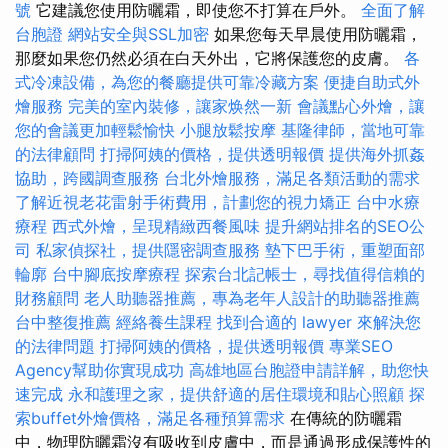
號
它建議您使用防曬霜，即使您不打算在戶外。
全面了解
台胞證
網站安全與SSL加密
如果您每天早晨使用防曬霜，
那麼如果您仍然必須在白天外出，它將保護您的皮膚。
各
式冷凍設備，為您的餐廳提供可靠冷藏方案
便捷自助式外
燴服務
完美的室內裝修，讓家焕然一新
會議點心外燴，讓
您的會議更加輕鬆愉快
小腿放鬆按摩
基隆律師，當地可靠
的法律顧問
打掃阿姨的價格，提供透明報價
提供海外抓姦
協助，跨國調查服務
台北外燴服務，滿足各類活動的需求
了解近視老花雷射手術費用，計劃您的視力矯正
台中水療
療程
西式外燴，呈現精緻西餐風味
提升網站排名的SEO公
司
私家偵探社，提供隱密調查服務
墊下巴手術，重塑面部
輪廓
台中腳底按摩療程
探索台北記帳士，尋找值得信賴的
財務顧問
老人助聽器推薦，專為老年人設計的助聽器推薦
台中整復推薦
經絡養生課程
找到合適的 lawyer 來解決您
的法律問題
打掃阿姨的價格，提供透明報價
專業SEO
Agency幫助你實現成功
高雄地區台胞證申請詳解，助您快
速完成
永和護理之家，提供舒適的居住環境和貼心照顧
探
索buffet外燴價格，滿足各種預算需求
在傳統的防曬霜
中，物理防曬霜沒有吸收到皮膚中，而是通過形成保護性的