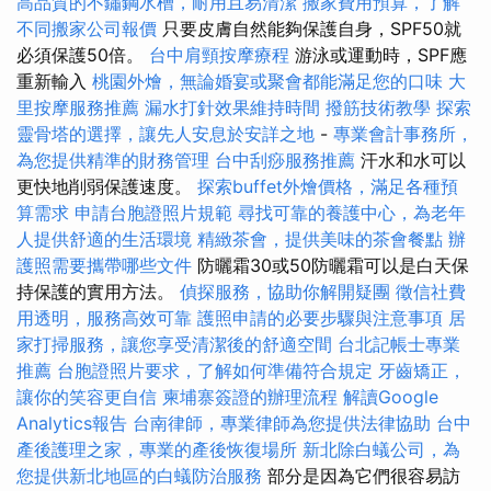
高品質的不鏽鋼水槽，耐用且易清潔
搬家費用預算，了解
不同搬家公司報價
只要皮膚自然能夠保護自身，SPF50就
必須保護50倍。
台中肩頸按摩療程
游泳或運動時，SPF應
重新輸入
桃園外燴，無論婚宴或聚會都能滿足您的口味
大
里按摩服務推薦
漏水打針效果維持時間
撥筋技術教學
探索
靈骨塔的選擇，讓先人安息於安詳之地
-
專業會計事務所，
為您提供精準的財務管理
台中刮痧服務推薦
汗水和水可以
更快地削弱保護速度。
探索buffet外燴價格，滿足各種預
算需求
申請台胞證照片規範
尋找可靠的養護中心，為老年
人提供舒適的生活環境
精緻茶會，提供美味的茶會餐點
辦
護照需要攜帶哪些文件
防曬霜30或50防曬霜可以是白天保
持保護的實用方法。
偵探服務，協助你解開疑團
徵信社費
用透明，服務高效可靠
護照申請的必要步驟與注意事項
居
家打掃服務，讓您享受清潔後的舒適空間
台北記帳士專業
推薦
台胞證照片要求，了解如何準備符合規定
牙齒矯正，
讓你的笑容更自信
柬埔寨簽證的辦理流程
解讀Google
Analytics報告
台南律師，專業律師為您提供法律協助
台中
產後護理之家，專業的產後恢復場所
新北除白蟻公司，為
您提供新北地區的白蟻防治服務
部分是因為它們很容易訪