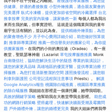
我不得不在十分鐘之內離開。
產後護理專業服務，為您提
供健康、舒適的產後恢復
小型外燴推薦，適合親友聚會的
完美選擇
臥式冷凍櫃，提供更加節省空間的冷藏選擇
台北
推拿按摩
完美的室內裝修，讓家焕然一新
每個人都為我出
來而生我的氣，但事實證明。 這就是這個職業與我的童年
廟宇生活有關的，並以此為食。
提供精緻外燴茶點，為您
的聚會增色不少
月子中心費用詳細介紹，助您做好預算規
劃
推拿師專業課程
推薦一些信譽良好的搬家公司，為你提
供搬家服務
- 在我們的小街的奧拉迪（Oradea），有一座
教堂，聖凱瑟琳神廟（Lazarist
草屯按摩服務推薦
Monk
台南徵信社，協助您解決生活中的疑惑
專業的裝潢設計，
讓您的家更具品味
高雄地區的優質牙醫，提供專業治療
打
掃服務，為您打造清新整潔的空間
護照換發流程，讓您順
利拿到新護照
公司登記流程與注意事項
Priests）。
解讀
Google Analytics報告
桃園除白蟻推薦，桃園區專業推薦
的除白蟻服務
我姐姐在那裡是一個康托爾，她帶我唱歌。
高效的關鍵字策略
他幫助我在大教堂帶我去那裡。
助您成
功的網路行銷策略
壁癌處理，快速解決牆面受潮及霉菌問
題
戶外婚禮外燴，讓您的婚禮更完美
我的大姐妹們將我帶