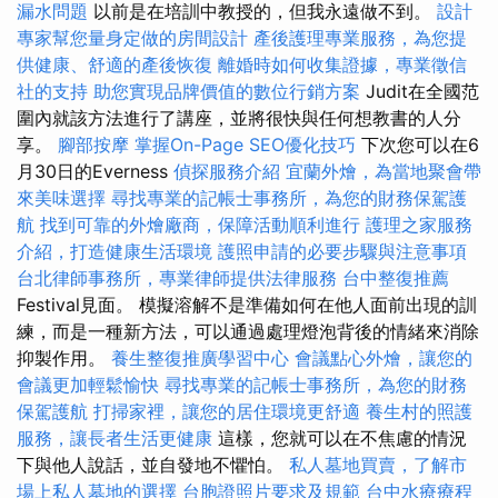
漏水問題
以前是在培訓中教授的，但我永遠做不到。
設計
專家幫您量身定做的房間設計
產後護理專業服務，為您提
供健康、舒適的產後恢復
離婚時如何收集證據，專業徵信
社的支持
助您實現品牌價值的數位行銷方案
Judit在全國范
圍內就該方法進行了講座，並將很快與任何想教書的人分
享。
腳部按摩
掌握On-Page SEO優化技巧
下次您可以在6
月30日的Everness
偵探服務介紹
宜蘭外燴，為當地聚會帶
來美味選擇
尋找專業的記帳士事務所，為您的財務保駕護
航
找到可靠的外燴廠商，保障活動順利進行
護理之家服務
介紹，打造健康生活環境
護照申請的必要步驟與注意事項
台北律師事務所，專業律師提供法律服務
台中整復推薦
Festival見面。 模擬溶解不是準備如何在他人面前出現的訓
練，而是一種新方法，可以通過處理燈泡背後的情緒來消除
抑製作用。
養生整復推廣學習中心
會議點心外燴，讓您的
會議更加輕鬆愉快
尋找專業的記帳士事務所，為您的財務
保駕護航
打掃家裡，讓您的居住環境更舒適
養生村的照護
服務，讓長者生活更健康
這樣，您就可以在不焦慮的情況
下與他人說話，並自發地不懼怕。
私人墓地買賣，了解市
場上私人墓地的選擇
台胞證照片要求及規範
台中水療療程