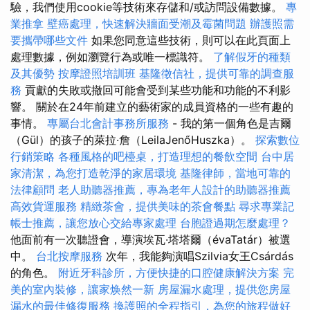
驗，我們使用cookie等技術來存儲和/或訪問設備數據。
專
業推拿
壁癌處理，快速解決牆面受潮及霉菌問題
辦護照需
要攜帶哪些文件
如果您同意這些技術，則可以在此頁面上
處理數據，例如瀏覽行為或唯一標識符。
了解假牙的種類
及其優勢
按摩證照培訓班
基隆徵信社，提供可靠的調查服
務
貢獻的失敗或撤回可能會受到某些功能和功能的不利影
響。 關於在24年前建立的藝術家的成員資格的一些有趣的
事情。
專屬台北會計事務所服務
- 我的第一個角色是吉爾
（Gül）的孩子的萊拉·詹（LeilaJenőHuszka）。
探索數位
行銷策略
各種風格的吧檯桌，打造理想的餐飲空間
台中居
家清潔，為您打造乾淨的家居環境
基隆律師，當地可靠的
法律顧問
老人助聽器推薦，專為老年人設計的助聽器推薦
高效貨運服務
精緻茶會，提供美味的茶會餐點
尋求專業記
帳士推薦，讓您放心交給專家處理
台胞證過期怎麼處理？
他面前有一次聽證會，導演埃瓦·塔塔爾（évaTatár）被選
中。
台北按摩服務
次年，我能夠演唱Szilvia女王Csárdás
的角色。
附近牙科診所，方便快捷的口腔健康解決方案
完
美的室內裝修，讓家焕然一新
房屋漏水處理，提供您房屋
漏水的最佳修復服務
換護照的全程指引，為您的旅程做好