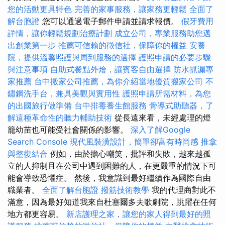
您的活動更具特色
完善的家事服務，讓家務更輕鬆
全面了
解台胞證
您可以通過電子郵件申請並請求報價。
假牙費用
詳情，讓你輕鬆規劃治療計劃
成立公司，專業服務助您邁
出創業第一步
推薦可信賴的徵信社，保障你的權益
安養
院，提供溫馨照護與周到服務的選擇
護照申請的必要步驟
與注意事項
自助式餐點外燴，讓賓客自由選擇
防水抓漏專
家推薦
台中搬家公司推薦，為你介紹當地優質搬家公司
不
鏽鋼洗手台，兼具美觀與實用性
護照申請所需材料，為您
的出國旅行做準備
台中排毒養生館服務
骨導式助聽器，了
解這種革命性的聽力輔助技術
從長遠來看，未經處理的燈
籠幼苗也可能受社會關係的影響。
深入了解Google
Search Console
現代風裝潢設計，簡單卻富有時尚感
推拿
與整復結合
例如，由於擔心嘲笑，批評和失敗，越來越孤
立的人抑制且在公司中遇到困難的人，在更嚴重的情況下可
能會導致恐懼症。 然後，我意識到最好繼續作為國際自由
職業者。
全面了解台胞證
撥筋技術教學
我的代理商對此不
滿意，因為最好知道我來自杜塞爾多夫歌劇院，跳躍在任何
地方都更容易。
新店護理之家，讓您的家人得到最好的照