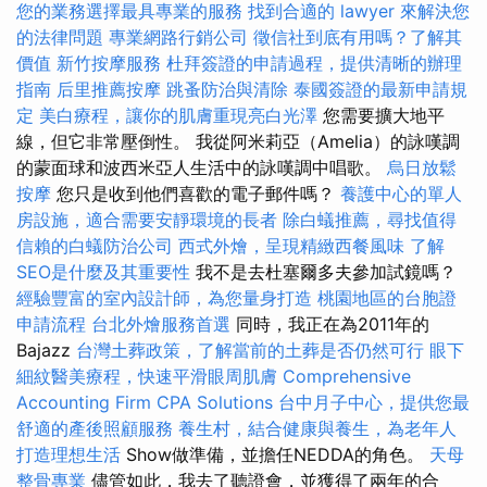
您的業務選擇最具專業的服務
找到合適的 lawyer 來解決您
的法律問題
專業網路行銷公司
徵信社到底有用嗎？了解其
價值
新竹按摩服務
杜拜簽證的申請過程，提供清晰的辦理
指南
后里推薦按摩
跳蚤防治與清除
泰國簽證的最新申請規
定
美白療程，讓你的肌膚重現亮白光澤
您需要擴大地平
線，但它非常壓倒性。 我從阿米莉亞（Amelia）的詠嘆調
的蒙面球和波西米亞人生活中的詠嘆調中唱歌。
烏日放鬆
按摩
您只是收到他們喜歡的電子郵件嗎？
養護中心的單人
房設施，適合需要安靜環境的長者
除白蟻推薦，尋找值得
信賴的白蟻防治公司
西式外燴，呈現精緻西餐風味
了解
SEO是什麼及其重要性
我不是去杜塞爾多夫參加試鏡嗎？
經驗豐富的室內設計師，為您量身打造
桃園地區的台胞證
申請流程
台北外燴服務首選
同時，我正在為2011年的
Bajazz
台灣土葬政策，了解當前的土葬是否仍然可行
眼下
細紋醫美療程，快速平滑眼周肌膚
Comprehensive
Accounting Firm CPA Solutions
台中月子中心，提供您最
舒適的產後照顧服務
養生村，結合健康與養生，為老年人
打造理想生活
Show做準備，並擔任NEDDA的角色。
天母
整骨專業
儘管如此，我去了聽證會，並獲得了兩年的合