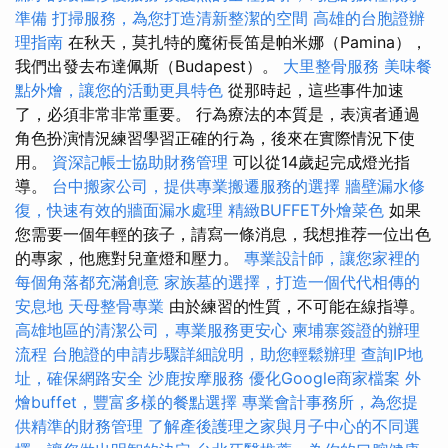
準備
打掃服務，為您打造清新整潔的空間
高雄的台胞證辦
理指南
在秋天，莫扎特的魔術長笛是帕米娜（Pamina），
我們出發去布達佩斯（Budapest）。
大里整骨服務
美味餐
點外燴，讓您的活動更具特色
從那時起，這些事件加速
了，必須非常非常重要。 行為療法的本質是，表演者通過
角色扮演情況練習學習正確的行為，後來在實際情況下使
用。
資深記帳士協助財務管理
可以從14歲起完成燈光指
導。
台中搬家公司，提供專業搬遷服務的選擇
牆壁漏水修
復，快速有效的牆面漏水處理
精緻BUFFET外燴菜色
如果
您需要一個年輕的孩子，請寫一條消息，我想推荐一位出色
的專家，他應對兒童燈和壓力。
專業設計師，讓您家裡的
每個角落都充滿創意
家族墓的選擇，打造一個代代相傳的
安息地
天母整骨專業
由於練習的性質，不可能在線指導。
高雄地區的清潔公司，專業服務更安心
柬埔寨簽證的辦理
流程
台胞證的申請步驟詳細說明，助您輕鬆辦理
查詢IP地
址，確保網路安全
沙鹿按摩服務
優化Google商家檔案
外
燴buffet，豐富多樣的餐點選擇
專業會計事務所，為您提
供精準的財務管理
了解產後護理之家與月子中心的不同選