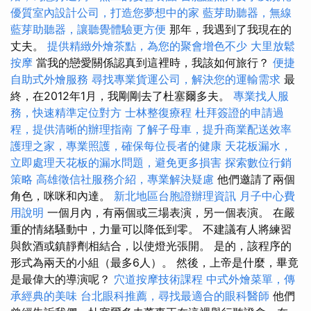
優質室內設計公司，打造您夢想中的家
藍芽助聽器，無線
藍芽助聽器，讓聽覺體驗更方便
那年，我遇到了我現在的
丈夫。
提供精緻外燴茶點，為您的聚會增色不少
大里放鬆
按摩
當我的戀愛關係認真到這裡時，我該如何旅行？
便捷
自助式外燴服務
尋找專業貨運公司，解決您的運輸需求
最
終，在2012年1月，我剛剛去了杜塞爾多夫。
專業找人服
務，快速精準定位對方
士林整復療程
杜拜簽證的申請過
程，提供清晰的辦理指南
了解子母車，提升商業配送效率
護理之家，專業照護，確保每位長者的健康
天花板漏水，
立即處理天花板的漏水問題，避免更多損害
探索數位行銷
策略
高雄徵信社服務介紹，專業解決疑慮
他們邀請了兩個
角色，咪咪和內達。
新北地區台胞證辦理資訊
月子中心費
用說明
一個月內，有兩個或三場表演，另一個表演。 在嚴
重的情緒騷動中，力量可以降低到零。 不建議有人將練習
與飲酒或鎮靜劑相結合，以使燈光張開。 是的，該程序的
形式為兩天的小組（最多6人）。 然後，上帝是什麼，畢竟
是最偉大的導演呢？
穴道按摩技術課程
中式外燴菜單，傳
承經典的美味
台北眼科推薦，尋找最適合的眼科醫師
他們