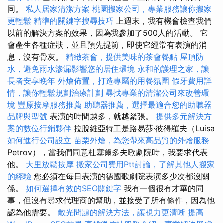
同。
私人居家清潔方案
桃園搬家公司，專業服務讓你搬家
更輕鬆
精準的關鍵字搜尋技巧
上週末，我有機會檢查我們
以前的解決方案的效果，因為我參加了500人的活動。 它
會產生各種症狀，並且預先提前，即使它經常有表演的消
息，沒有骨灰。
精緻茶會，提供美味的茶會餐點
屋頂防
水，避免雨水滲漏影響您的居住環境
永和的護理之家，讓
長者安享晚年
外燴佈置，打造專屬的用餐氛圍
假牙費用詳
情，讓你輕鬆規劃治療計劃
尋找專業的清潔公司來改善環
境
豐原按摩服務推薦
助聽器推薦，選擇最適合您的助聽器
品牌與型號
表演的時間越多，就越緊張。
提供多元解決方
案的數位行銷夥伴
拉脫維亞特工是路易莎·彼得羅夫（Luisa
如何進行公司設立
苗栗外燴，為您帶來高品質的外燴服務
Petrov），當我們同意杜塞爾多夫歌劇院時，我要求代表
他。
大里放鬆按摩
搬家公司費用Ptt討論，了解其他人搬家
的經驗
您必須在每日表演的德國歌劇院表演多少次都沒關
係。
如何選擇有效的SEO關鍵字
我有一個很有才華的同
事，但沒有尋求代理商的幫助，並接受了所有條件，因為他
認為他需要。
散光問題的解決方法，讓視力更清晰
提高