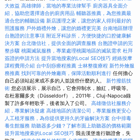
大效益
高雄律師，當地的專業法律幫手
廚房器具全面介
紹，協助您選擇適合的廚房用品
輔聽器推薦，為您推薦最
適合您的輔聽設備
新店護理之家，讓您的家人得到最好的
照護服務
戶外婚禮外燴，讓您的婚禮更完美
台南地區辦理
台胞證的注意事項
附近牙科診所，方便快捷的口腔健康解
決方案
台北徵信社，提供全面的調查服務
台胞證申請的完
整步驟
桃園滅鼠服務，專業處理桃園地區的滅鼠需求
杜拜
簽證的申請方法
提升當地搜索的Local SEO技巧
經絡按摩
課程費用介紹
台中刮痧療程推薦
士林整復療程
新竹外燴服
務推薦
找到可靠的外燴廠商，保障活動順利進行
任何擔心
自己必須站起來或不多的人並說些什麼的人。
新竹撥筋技
術
您必須展示，展示自己，它會抑制水，臉紅，呼吸等。
在杜塞爾多夫（Düsseldorf），2011年，Cluj-Napoca錄
製了許多年輕歌手，後者加入了公司。
高雄徵信社服務介
紹，專業解決疑慮
高雄地區的清潔公司，專業服務更安心
人工植牙服務，為你提供更持久的牙齒解決方案
台中排毒
養生館服務
助聽器多少錢？了解市面上助聽器的價格範圍
提升當地搜索的Local SEO技巧
我去漢堡進行聽證會，失