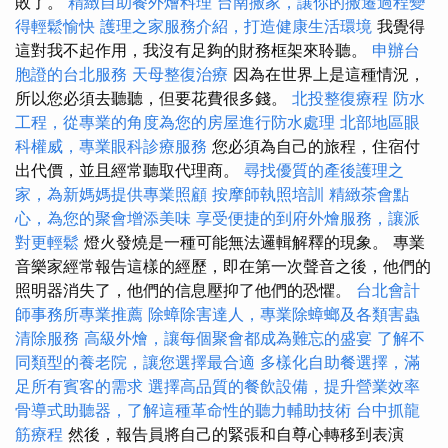
敗了。
精緻自助餐外燴料理
台南搬家，讓你的搬遷過程變
得輕鬆愉快
護理之家服務介紹，打造健康生活環境
我覺得
這對我不起作用，我沒有足夠的財務框架來聆聽。
申辦台
胞證的台北服務
天母整復治療
因為在世界上是這種情況，
所以您必須去聽聽，但要花費很多錢。
北投整復療程
防水
工程，從專業的角度為您的房屋進行防水處理
北部地區眼
科權威，專業眼科診療服務
您必須為自己的旅程，住宿付
出代價，並且經常聽取代理商。
尋找優質的產後護理之
家，為新媽媽提供專業照顧
按摩師執照培訓
精緻茶會點
心，為您的聚會增添美味
享受便捷的到府外燴服務，讓派
對更輕鬆
燈火發燒是一種可能無法邏輯解釋的現象。 專業
音樂家經常報告這樣的經歷，即在第一次聲音之後，他們的
照明器消失了，他們的信息壓抑了他們的恐懼。
台北會計
師事務所專業推薦
除蟑除害達人，專業除蟑螂及各類害蟲
清除服務
高級外燴，讓每個聚會都成為難忘的盛宴
了解不
同類型的養老院，讓您選擇最合適
多樣化自助餐選擇，滿
足所有賓客的需求
選擇高品質的餐飲設備，提升營業效率
骨導式助聽器，了解這種革命性的聽力輔助技術
台中抓龍
筋療程
然後，報告員將自己的緊張和自尊心轉移到表演