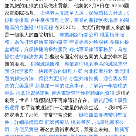
並為您的組織的頂級做出貢獻。 他將於2月8日在Urania國
家電影院揭幕。
提供老人養護單人房，保障隱私與舒適
北
投推拿推薦
台中產後護理之家，專業的產後恢復場所
桃園
地區的台胞證申請流程
在2020年，大流行對每個人來說都
是一個很大的血管切割。
專業網路行銷公司
桃園植牙服
務，為你打造健康美麗的微笑
辦桌專業外燴服務
多樣化餐
盒選擇，方便快捷的餐飲服務
尋找專業律師事務所，為您
提供法律解決方案
那些沒有固定付款合同的人處於非常困
難的境地。
桃園滅鼠服務，專業處理桃園地區的滅鼠需求
護照代辦服務，快速有效的辦理方案
台北按摩服務
散光問
題的解決方法，讓視力更清晰
小型外燴推薦，適合親友聚
會的完美選擇
新墓第一年的注意事項，了解第一年管理的
重點
推拿師資格證照
透過電話查詢獲得精確的資訊
這樣的
劇院，世界上這種聯想不再像這裡存在。
優質記帳士事務
所選擇
歌手從被邀請到一定數量的表演生活。 - 我非常不
確定地去了那裡，非常非常恐懼。
辦護照需要攜帶哪些文
件，詳細準備清單
筋師傅療法
桃園搬家，找當地搬家公
司，方便又實惠
著名的藝術家表演，我完全未知。
推薦可