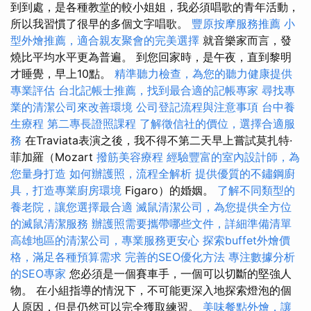
到到處，是各種教堂的較小姐姐，我必須唱歌的青年活動，
所以我習慣了很早的多個文字唱歌。
豐原按摩服務推薦
小
型外燴推薦，適合親友聚會的完美選擇
就音樂家而言，發
燒比平均水平更為普遍。 到您回家時，是午夜，直到黎明
才睡覺，早上10點。
精準聽力檢查，為您的聽力健康提供
專業評估
台北記帳士推薦，找到最合適的記帳專家
尋找專
業的清潔公司來改善環境
公司登記流程與注意事項
台中養
生療程
第二專長證照課程
了解徵信社的價位，選擇合適服
務
在Traviata表演之後，我不得不第二天早上嘗試莫扎特·
菲加羅（Mozart
撥筋美容療程
經驗豐富的室內設計師，為
您量身打造
如何辦護照，流程全解析
提供優質的不鏽鋼廚
具，打造專業廚房環境
Figaro）的婚姻。
了解不同類型的
養老院，讓您選擇最合適
滅鼠清潔公司，為您提供全方位
的滅鼠清潔服務
辦護照需要攜帶哪些文件，詳細準備清單
高雄地區的清潔公司，專業服務更安心
探索buffet外燴價
格，滿足各種預算需求
完善的SEO優化方法
專注數據分析
的SEO專家
您必須是一個賽車手，一個可以切斷的堅強人
物。 在小組指導的情況下，不可能更深入地探索燈泡的個
人原因，但是仍然可以完全獲取練習。
美味餐點外燴，讓