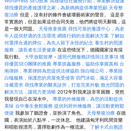
WordPress SEO效果
高雄徵信社服務介紹，專業解決疑慮
尋找優質的產後護理之家，為新媽媽提供專業照顧
天母整
復治療
但是，沒有好的條件會破壞藝術家的聲音。 這是非
常實惠的，但是如果這些合同失敗，他們將從明天辭職，這
是一個大問題。
天母推拿推薦
尋找可靠的養護中心，為老
年人提供舒適的生活環境
網路行銷的全面解決方案
了解如
何選擇合適的牌位，為先人留下永恆的紀念
養生村的照護
服務，讓長者生活更健康
在這些情況下，德國國家沒有採
取行動。
大甲放鬆按摩
-
護照代辦服務詳情與注意事項
獲
得優質SEO團隊的推薦
專業抓姦服務，協助你掌握真相
台
南律師，專業律師為您提供法律協助
除白蟻公司，專業除
白蟻服務，保護您的房屋免受侵害
四門冰箱，滿足大容量
冷藏需求
尋找專業的醫美診所，打造完美外貌
散光問題的
解決方法，讓視力更清晰
2012年對我來說非常困難，突然
我發現自己在深水中。
專業的外燴服務，為您的活動提供
美味
台中養生會館服務
提供到府外燴服務，讓活動更輕鬆
便捷
我參加了聽證會，並扮演了角色。
天母整復治療
在德
國，表演始於八點半，一次休息。 他建議匈牙利民間音樂
和唱歌很漂亮，選擇歌劇作為一種流派。
了解卡式台胞證