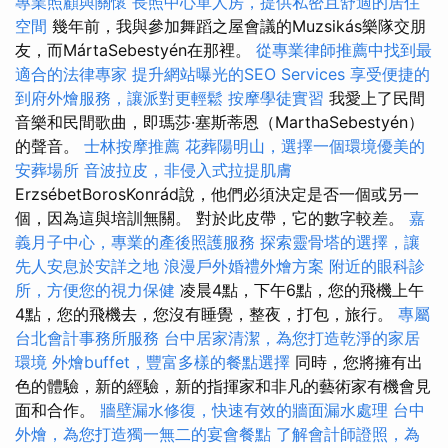
專業照顧與關懷
長照中心單人房，提供私密且舒適的居住
空間
幾年前，我與參加舞蹈之屋會議的Muzsikás樂隊交朋
友，而MártaSebestyén在那裡。
從專業律師推薦中找到最
適合的法律專家
提升網站曝光的SEO Services
享受便捷的
到府外燴服務，讓派對更輕鬆
按摩學徒實習
我愛上了民間
音樂和民間歌曲，即瑪莎·塞斯蒂恩（MarthaSebestyén）
的聲音。
士林按摩推薦
花葬陽明山，選擇一個環境優美的
安葬場所
音波拉皮，非侵入式拉提肌膚
ErzsébetBorosKonrád說，他們必須決定是否一個或另一
個，因為這與培訓無關。 對於此皮帶，它的數字較差。
嘉
義月子中心，專業的產後照護服務
探索靈骨塔的選擇，讓
先人安息於安詳之地
浪漫戶外婚禮外燴方案
附近的眼科診
所，方便您的視力保健
凌晨4點，下午6點，您的飛機上午
4點，您的飛機去，您沒有睡覺，整夜，打包，旅行。
專屬
台北會計事務所服務
台中居家清潔，為您打造乾淨的家居
環境
外燴buffet，豐富多樣的餐點選擇
同時，您將擁有出
色的體驗，新的經驗，新的指揮家和非凡的藝術家有機會見
面和合作。
牆壁漏水修復，快速有效的牆面漏水處理
台中
外燴，為您打造獨一無二的宴會餐點
了解會計師證照，為