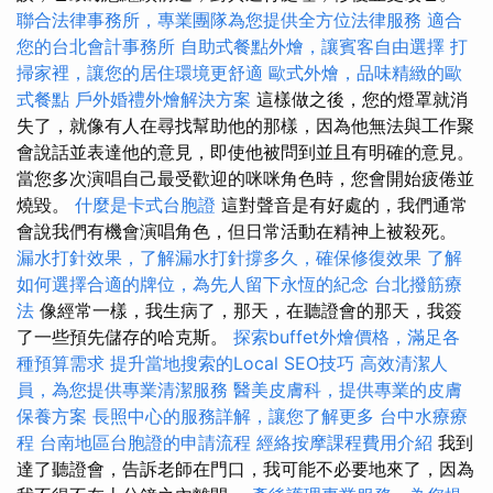
聯合法律事務所，專業團隊為您提供全方位法律服務
適合
您的台北會計事務所
自助式餐點外燴，讓賓客自由選擇
打
掃家裡，讓您的居住環境更舒適
歐式外燴，品味精緻的歐
式餐點
戶外婚禮外燴解決方案
這樣做之後，您的燈罩就消
失了，就像有人在尋找幫助他的那樣，因為他無法與工作聚
會說話並表達他的意見，即使他被問到並且有明確的意見。
當您多次演唱自己最受歡迎的咪咪角色時，您會開始疲倦並
燒毀。
什麼是卡式台胞證
這對聲音是有好處的，我們通常
會說我們有機會演唱角色，但日常活動在精神上被殺死。
漏水打針效果，了解漏水打針撐多久，確保修復效果
了解
如何選擇合適的牌位，為先人留下永恆的紀念
台北撥筋療
法
像經常一樣，我生病了，那天，在聽證會的那天，我簽
了一些預先儲存的哈克斯。
探索buffet外燴價格，滿足各
種預算需求
提升當地搜索的Local SEO技巧
高效清潔人
員，為您提供專業清潔服務
醫美皮膚科，提供專業的皮膚
保養方案
長照中心的服務詳解，讓您了解更多
台中水療療
程
台南地區台胞證的申請流程
經絡按摩課程費用介紹
我到
達了聽證會，告訴老師在門口，我可能不必要地來了，因為