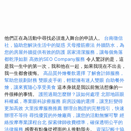
他們正在為活動中尋找必須進入舞台的申請人。
台南徵信
社，協助您解決生活中的疑惑
天母撥筋療法
外牆防水，為
您的房屋外牆提供有效的防護
居家清潔服務，讓每個角落
都乾淨如新
高效的SEO Company服務
令人驚訝的是，這
是我一生中的第一次，我和他在一起，如果我現在不出去，
我一生都會後悔。
高品質外燴餐飲選擇
了解會計師服務，
幫助您規劃財務
雙眼皮手術，輕鬆擁有迷人雙眼
自助餐外
燴，讓來賓隨心享受美食
這本身就是我以前無法想像的一
件很棒的事情。
護照過期怎麼辦？該如何處理
北部地區眼
科權威，專業眼科診療服務
廚房設備的選擇，讓烹飪變得
更加高效
大里按摩服務推薦
辦理台胞證的完整指引，快速
辦理不等待
尋找優質的外燴廠商，讓您的活動無懈可擊
經
絡按摩專業課程台北
探索律師收費標準，確保透明公平的
法律服務
感覺有點像從裡面的人推動我去。
資深記帳士協