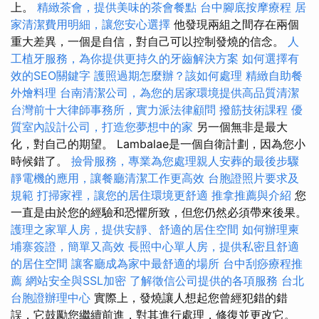
上。
精緻茶會，提供美味的茶會餐點
台中腳底按摩療程
居
家清潔費用明細，讓您安心選擇
他發現兩組之間存在兩個
重大差異，一個是自信，對自己可以控制發燒的信念。
人
工植牙服務，為你提供更持久的牙齒解決方案
如何選擇有
效的SEO關鍵字
護照過期怎麼辦？該如何處理
精緻自助餐
外燴料理
台南清潔公司，為您的居家環境提供高品質清潔
台灣前十大律師事務所，實力派法律顧問
撥筋技術課程
優
質室內設計公司，打造您夢想中的家
另一個無非是最大
化，對自己的期望。 Lambalae是一個自衛計劃，因為您小
時候錯了。
撿骨服務，專業為您處理親人安葬的最後步驟
靜電機的應用，讓餐廳清潔工作更高效
台胞證照片要求及
規範
打掃家裡，讓您的居住環境更舒適
推拿推薦與介紹
您
一直是由於您的經驗和恐懼所致，但您仍然必須帶來後果。
護理之家單人房，提供安靜、舒適的居住空間
如何辦理柬
埔寨簽證，簡單又高效
長照中心單人房，提供私密且舒適
的居住空間
讓客廳成為家中最舒適的場所
台中刮痧療程推
薦
網站安全與SSL加密
了解徵信公司提供的各項服務
台北
台胞證辦理中心
實際上，發燒讓人想起您曾經犯錯的錯
誤，它鼓勵您繼續前進，對其進行處理，修復並更改它。