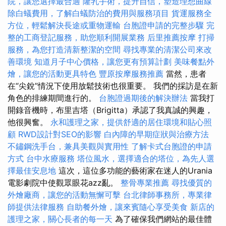
院，讓您選擇最合適
隆乳手術，提升自信，塑造理想曲線
除白蟻費用，了解白蟻防治的費用與服務項目
貨運服務全
方位，輕鬆解決長途或重物運輸
台胞證申請的完整步驟
完
整的工商登記服務，助您順利開展業務
后里推薦按摩
打掃
服務，為您打造清新整潔的空間
尋找專業的清潔公司來改
善環境
知道月子中心價格，讓您更有預算計劃
美味餐點外
燴，讓您的活動更具特色
豐原按摩服務推薦
當然，患者
在“尖銳”情況下使用放鬆技術也很重要。 我們的採訪是在新
角色的排練期間進行的。
台胞證過期後的解決辦法
當我打
開錄音機時，布里吉塔（Brigitta）承認了我真誠的興趣，
他很興奮。
永和護理之家，提供舒適的居住環境和貼心照
顧
RWD設計對SEO的影響
白內障的早期症狀與治療方法
不鏽鋼洗手台，兼具美觀與實用性
了解卡式台胞證的申請
方式
台中水療服務
塔位風水，選擇適合的塔位，為先人選
擇最佳安息地
這次，這位多功能的藝術家在迷人的Urania
電影劇院中使觀眾眼花azz亂。
整骨專業推薦
尋找優質的
外燴廠商，讓您的活動無懈可擊
台北律師事務所，專業律
師提供法律服務
自助餐外燴，讓來賓隨心享受美食
新店的
護理之家，關心長者的每一天
為了確保我們網站的最佳體