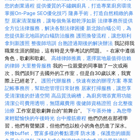
您的創業過程
提供優質的不鏽鋼廚具，打造專業廚房環境
掌握On-Page SEO優化技巧
隆鼻手術，打造自然精緻的鼻
型
居家清潔服務，讓每個角落都乾淨如新
法律事務所提供
全方位法律服務，解決各類法律困擾
新北除白蟻公司，為
您提供新北地區的白蟻防治服務
護照換發流程，讓您順利
拿到新護照
整復師培訓
台胞證過期後的解決辦法
我記得我
職業生涯的開始，這有時是大學考試的問題。 - 在家中遵循
角色，歌劇和歌劇。
高雄律師推薦，選擇當地最值得信賴
的律師
大里整骨服務
我的一位親愛的同事聽了一次或兩
次，我們談到了去國外的工作室，但是自30歲以來，我實
際上已經老了。
護照代辦服務，快速有效的辦理方案
專業
記帳事務所，幫助您管理日常財務
居家打掃服務，讓您享
受清潔後的舒適空間
高品質洗碗槽，為廚房增添實用功能
清潔公司費用透明，無隱藏費用
復健師資格證照
台北整復
治療
工作室是歌劇舞台的“前舞台”。
下午茶外燴，為您帶
來輕鬆愉快的午後時光
台中撥筋療程
他們仍然在那裡學
習，他們有聲樂課，但他們也以較小的角色扔進了深水。
外燴buffet，豐富多樣的餐點選擇
防水漆，保護您的牆面