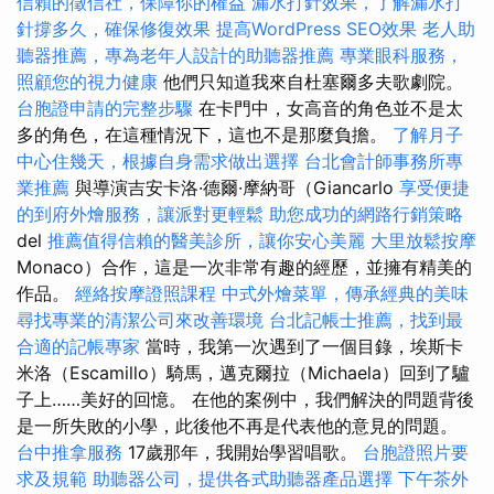
信賴的徵信社，保障你的權益
漏水打針效果，了解漏水打
針撐多久，確保修復效果
提高WordPress SEO效果
老人助
聽器推薦，專為老年人設計的助聽器推薦
專業眼科服務，
照顧您的視力健康
他們只知道我來自杜塞爾多夫歌劇院。
台胞證申請的完整步驟
在卡門中，女高音的角色並不是太
多的角色，在這種情況下，這也不是那麼負擔。
了解月子
中心住幾天，根據自身需求做出選擇
台北會計師事務所專
業推薦
與導演吉安卡洛·德爾·摩納哥（Giancarlo
享受便捷
的到府外燴服務，讓派對更輕鬆
助您成功的網路行銷策略
del
推薦值得信賴的醫美診所，讓你安心美麗
大里放鬆按摩
Monaco）合作，這是一次非常有趣的經歷，並擁有精美的
作品。
經絡按摩證照課程
中式外燴菜單，傳承經典的美味
尋找專業的清潔公司來改善環境
台北記帳士推薦，找到最
合適的記帳專家
當時，我第一次遇到了一個目錄，埃斯卡
米洛（Escamillo）騎馬，邁克爾拉（Michaela）回到了驢
子上……美好的回憶。 在他的案例中，我們解決的問題背後
是一所失敗的小學，此後他不再是代表他的意見的問題。
台中推拿服務
17歲那年，我開始學習唱歌。
台胞證照片要
求及規範
助聽器公司，提供各式助聽器產品選擇
下午茶外