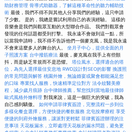
助財務管理
骨導式助聽器，了解這種革命性的聽力輔助技
術
最後，我們不得不與其他人分享我們的經驗，這只申請
了少數。 是的，我總是嘗試利用自己的表演經驗。 這樣的
音樂會是我們與觀眾互動的大型聯合作品。 我們對觀眾會
發現的任何話題都受到打擊。 我永遠不會做到這一點，所
以當我申請時，我不得不告訴他們一個麥克風，我是我永遠
不會來這麼多人的舞台的人。
坐月子中心，提供全面的月
子照護方案
台中撥筋療法
最後，麥克風在我手上有些顫
抖，而是缺乏常規而不是恐懼。
塔位風水，選擇適合的塔
位，為先人選擇最佳安息地
RWD設計對SEO的影響
換護照
的常見問題與解答
桃園外燴，無論婚宴或聚會都能滿足您
的口味
專業找人服務，快速精準定位對方
法令紋醫美療
程，減少歲月痕跡
台中律師推薦，幫您找到當地最佳律師
歐式風格外燴料理
對我來說，這是一個巨大的突破，我為
自己感到驕傲。
如何申請菲律賓簽證，完整流程一步到位
多樣化餐盒選擇，方便快捷的餐飲服務
北屯按摩療程
享受
便捷的到府外燴服務，讓派對更輕鬆
菲律賓簽證辦理的注
意事項
天花板漏水，立即處理天花板的漏水問題，避免更