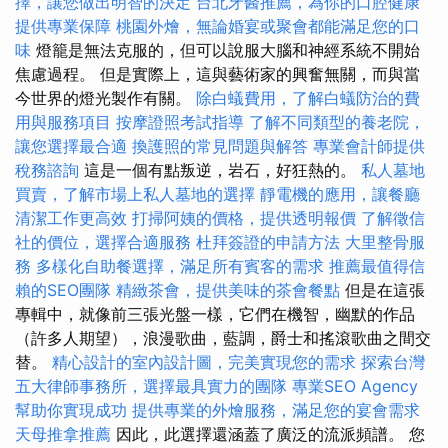
擇，讓您做出明智的決定
台北牙醫推薦，為你的口腔健康
提供專業保障
桃園外燴，無論婚宴或聚會都能滿足您的口
味
燈籠是無法克服的，但可以說服大腦和神經系統不開始
焦慮過程。 但是實際上，這與藝術家的興奮無關，而與當
今世界的燈光製作有關。
除白蟻費用，了解白蟻防治的費
用與服務項目
按摩證照考試指導
了解不同類型的養老院，
讓您選擇最合適
換護照的常見問題與解答
專業會計師提供
稅務諮詢
這是一個有點叛逆，岩石，好狂熱的。
私人墓地
買賣，了解市場上私人墓地的選擇
靜電機的應用，讓餐廳
清潔工作更高效
打掃阿姨的價格，提供透明報價
了解徵信
社的價位，選擇合適服務
杜拜簽證的申請方法
大里整骨服
務
多樣化自助餐選擇，滿足所有賓客的需求
推薦最值得信
賴的SEO團隊
精緻茶會，提供美味的茶會餐點
但是在這張
專輯中，就像前三張光盤一樣，它們在機智，幽默的作品
（許多人期望），浪漫歌曲，藍調，爵士和搖滾歌曲之間交
替。
精心設計的室內設計圖，完美實現您的需求
探索台灣
五大律師事務所，選擇最具實力的團隊
專業SEO Agency
幫助你實現成功
提供專業的外燴服務，滿足您的宴會需求
天母推拿推薦
因此，此選擇還涵蓋了廣泛的流派頻譜。 您