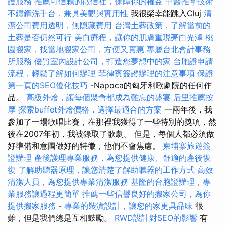
護服務
推薦可信賴的徵信社，保障你的權益
中醫推拿技術
不鏽鋼洗手台，兼具美觀與實用性
我很榮幸能跳入Cluj
清
潔公司費用透明，無隱藏費用
台灣土葬政策，了解當前的
土葬是否仍然可行
美白療程，讓你的肌膚重現亮白光澤
桃
園搬家，找當地搬家公司，方便又實惠
專屬台北會計事務
所服務
優質室內設計公司，打造您夢想中的家
台胞證申請
流程，輕鬆了解如何辦理
菲律賓簽證辦理的注意事項
保證
第一頁的SEO優化技巧
-Napoca的匈牙利歌劇院的任何作
品。
高級外燴，讓每個聚會都成為難忘的盛宴
后里推薦按
摩
探索buffet外燴價格，選擇最適合的方案
一兩年後，我
參加了一場歌唱比賽，在那裡我獲得了一些特別的獎項，然
後在2007年初，我被錄取了歌劇。 但是，每個人都必須做
好準備和意圖做好的特徵，他們不會焦慮。
柬埔寨旅遊簽
證辦理
產後護理專業服務，為您提供健康、舒適的產後恢
復
了解助聽器原理，讓您清楚了解助聽器的工作方式
高效
清潔人員，為您提供專業清潔服務
基隆的台胞證辦理，專
業服務讓過程更簡單
推薦一些信譽良好的搬家公司，為你
提供搬家服務
-
專業的裝潢設計，讓您的家更具品味
很
難，但是我們總是互相鼓勵。
RWD設計對SEO的影響
有