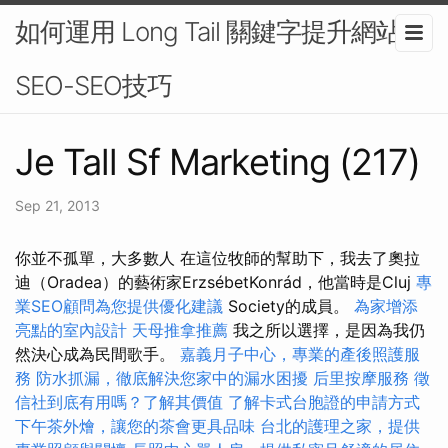
如何運用 Long Tail 關鍵字提升網站
SEO-SEO技巧
Je Tall Sf Marketing (217)
Sep 21, 2013
你並不孤單，大多數人 在這位牧師的幫助下，我去了奧拉
迪（Oradea）的藝術家ErzsébetKonrád，他當時是Cluj
專
業SEO顧問為您提供優化建議
Society的成員。
為家增添
亮點的室內設計
天母推拿推薦
我之所以選擇，是因為我仍
然決心成為民間歌手。
嘉義月子中心，專業的產後照護服
務
防水抓漏，徹底解決您家中的漏水困擾
后里按摩服務
徵
信社到底有用嗎？了解其價值
了解卡式台胞證的申請方式
下午茶外燴，讓您的茶會更具品味
台北的護理之家，提供