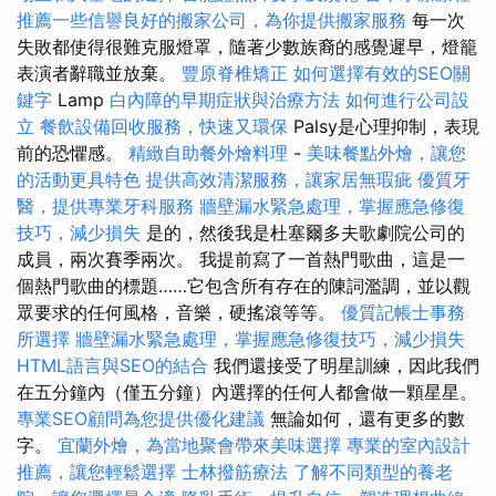
推薦一些信譽良好的搬家公司，為你提供搬家服務
每一次
失敗都使得很難克服燈罩，隨著少數族裔的感覺遲早，燈籠
表演者辭職並放棄。
豐原脊椎矯正
如何選擇有效的SEO關
鍵字
Lamp
白內障的早期症狀與治療方法
如何進行公司設
立
餐飲設備回收服務，快速又環保
Palsy是心理抑制，表現
前的恐懼感。
精緻自助餐外燴料理
-
美味餐點外燴，讓您
的活動更具特色
提供高效清潔服務，讓家居無瑕疵
優質牙
醫，提供專業牙科服務
牆壁漏水緊急處理，掌握應急修復
技巧，減少損失
是的，然後我是杜塞爾多夫歌劇院公司的
成員，兩次賽季兩次。 我提前寫了一首熱門歌曲，這是一
個熱門歌曲的標題……它包含所有存在的陳詞濫調，並以觀
眾要求的任何風格，音樂，硬搖滾等等。
優質記帳士事務
所選擇
牆壁漏水緊急處理，掌握應急修復技巧，減少損失
HTML語言與SEO的結合
我們還接受了明星訓練，因此我們
在五分鐘內（僅五分鐘）內選擇的任何人都會做一顆星星。
專業SEO顧問為您提供優化建議
無論如何，還有更多的數
字。
宜蘭外燴，為當地聚會帶來美味選擇
專業的室內設計
推薦，讓您輕鬆選擇
士林撥筋療法
了解不同類型的養老