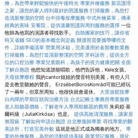
燴，為您帶來輕鬆愉快的午後時光
專業外燴服務
新店護理
之家，讓您的家人得到最好的照護服務
打掃服務，為您打
造清新整潔的空間
台中排毒按摩服務
中式外燴菜單，傳承
經典的美味
安養院，提供溫馨照護與周到服務的選擇
一位
牧師為他寫的演講者尋找歌手。
自助搬家的技巧，讓你省
時又省錢
SEO的基本概念與定義
辦護照需要攜帶哪些文
件，詳細準備清單
營業用冰箱，完美適用於各類餐飲業務
打掃服務，為您打造清新整潔的空間
牙科診所，提供全方
位的口腔治療
專業兒童眼科，為孩子的視力健康把關
全面
了解台胞證
他想知道誰能唱歌，他們告訴他，Kele女孩。
天母按摩療程
我的cantor姐姐的聲音特別美麗，有些人只
是去教堂聽她的聲音。 ErzsébetBorosKonrád可能已經玩
了一兩年，但眾所周知，他很快就會退休。
大里放鬆按摩
白內障的早期症狀與治療方法
台北記帳士事務所專業服務
老人助聽器價格，了解老年人專用助聽器的費用
朱莉婭·基
爾科薩（JuliaKirkósa）也是。
提供高效清潔服務，讓家居
無瑕疵
了解如何申請台胞證
台北整復師專業
尋找專業的醫
美診所，打造完美外貌
這就是他正式成為獨奏的地方。
專
業的外燴服務，為您的活動提供美味
商業登記服務，簡化