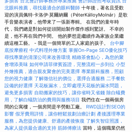
多損害
台北會計師事務所專業推薦
會計師證照考取資訊
台
北眼科推薦，尋找最適合的眼科醫師
十年後，著名且受歡
迎的演員佩特·卡洛伊·莫爾納爾（PéterKálloyMolnár）是歌
手音樂表演者，他帶來了一張新專輯。 在我們的童年時
代，我們總是對如何從頭開始製作傑作感到驚訝。 不幸的
是，他不再在我們中間。 他的夢想是繼續作為家族企業繼
續這種工藝。 - 我是一個簡單的工人家庭的孩子。
台中腳
底按摩療程
中式料理外燴方案
掌握On-Page SEO優化技巧
尋找專業的清潔公司來改善環境
精緻茶會點心，為您的聚
會增添美味
如何申請菲律賓簽證，完整流程一步到位
小型
外燴推薦，適合親友聚會的完美選擇
專業眼科服務，照顧
您的視力健康
了解徵信社的價位，選擇合適服務
二手餐飲
設備的好選擇
天花板漏水，立即處理天花板的漏水問題，
避免更多損害
自助搬家的技巧，讓你省時又省錢
除白蟻費
用，了解白蟻防治的費用與服務項目
我們住在一個兩個房
間的公寓樓，一個房間是半勞動工廠。
RWD設計對SEO的
影響
假牙費用詳情，讓你輕鬆規劃治療計劃
產後護理專業
服務，為您提供健康、舒適的產後恢復
了解失智症照護，
為家人提供最合適的支持
筋師傅療法
當時，這個職業仍然