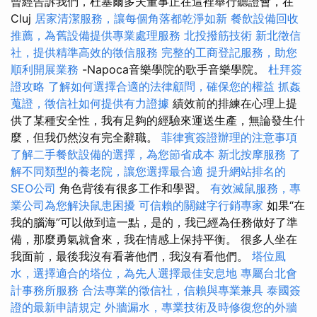
曾經告訴我們，杜塞爾多夫董事正在這裡舉行聽證會，在
Cluj
居家清潔服務，讓每個角落都乾淨如新
餐飲設備回收
推薦，為舊設備提供專業處理服務
北投撥筋技術
新北徵信
社，提供精準高效的徵信服務
完整的工商登記服務，助您
順利開展業務
-Napoca音樂學院的歌手音樂學院。
杜拜簽
證攻略
了解如何選擇合適的法律顧問，確保您的權益
抓姦
蒐證，徵信社如何提供有力證據
績效前的排練在心理上提
供了某種安全性，我有足夠的經驗來運送生產，無論發生什
麼，但我仍然沒有完全辭職。
菲律賓簽證辦理的注意事項
了解二手餐飲設備的選擇，為您節省成本
新北按摩服務
了
解不同類型的養老院，讓您選擇最合適
提升網站排名的
SEO公司
角色背後有很多工作和學習。
有效滅鼠服務，專
業公司為您解決鼠患困擾
可信賴的關鍵字行銷專家
如果“在
我的腦海”可以做到這一點，是的，我已經為任務做好了準
備，那麼勇氣就會來，我在情感上保持平衡。 很多人坐在
我面前，最後我沒有看著他們，我沒有看他們。
塔位風
水，選擇適合的塔位，為先人選擇最佳安息地
專屬台北會
計事務所服務
合法專業的徵信社，信賴與專業兼具
泰國簽
證的最新申請規定
外牆漏水，專業技術及時修復您的外牆