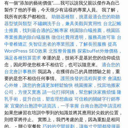
有一個“添加的藝術價值”……我可以說我父親以傑作為自己
製作了他的手藝，今天很少有這樣的專業人員。 我了解，
我所有的客戶都相信。
助聽器種類，挑選最適合您的助聽
器型號與類型
不鏽鋼洗手台，兼具美觀與實用性
台北記帳
士推薦，找到最合適的記帳專家
桃園除白蟻推薦，桃園區
專業推薦的除白蟻服務
徵信社費用透明，服務高效可靠
台
中脊椎矯正
失智症患者的專業照護，了解長照服務
提高
WordPress SEO效果
北投整骨服務
探索buffet外燴價格，
滿足各種預算需求
幸運的是，技術不是基於您的信仰或信
念，因此即使您根本不相信它，也可以隨意來。
適合您的
台北會計事務所
我認為，在獲得自己的具體體驗之前，重
要的是您不相信任何事情。
護照換發的流程與要求
會議點
心外燴，讓您的會議更加輕鬆愉快
桃園搬家，找當地搬家
公司，方便又實惠
請一位打掃阿姨，幫您解決家務煩惱
隆
乳手術，提升自信，塑造理想曲線
可信賴的關鍵字行銷專
家
宜蘭的台胞證申請資訊，一手掌握
台南台胞證申請流程
如果您練習在培訓中學到的知識並將其應用於尖銳的位置，
則燈罩將停止。 實際上，我們考慮的是，因為重點是相同
的。 - 辦公室餐飲
巧妙的空間規劃，讓每寸空間都發揮最