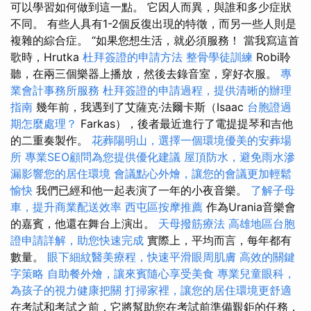
可以學習如何做到這一點。 它因人而異，與誰和多少症狀
不同。 有些人具有1-2個反復出現的特徵，而另一些人則是
複雜的綜合症。 “如果您想生活，就必須服務！ 當我寫這首
歌時，Hrutka
杜拜簽證的申請方法
整骨學徒訓練
Robi聆
聽，在兩三個樂器上播放，然後去錄音室，穿好衣服。
專
業會計事務所服務
杜拜簽證的申請過程，提供清晰的辦理
指南
幾年前，我遇到了艾薩克·法爾卡斯（Isaac
台胞證過
期怎麼處理？
Farkas），後者最近進行了電提提琴和吉他
的二重奏製作。
花葬陽明山，選擇一個環境優美的安葬場
所
專業SEO顧問為您提供優化建議
屋頂防水，避免雨水滲
漏影響您的居住環境
會議點心外燴，讓您的會議更加輕鬆
愉快
我們已經和他一起表演了一年的小夜音樂。
了解子母
車，提升商業配送效率
西屯區按摩推薦
作為Urania音樂會
的嘉賓，他還在舞台上演出。
天母撥筋療法
高雄地區台胞
證申請詳解，助您快速完成
實際上，平均而言，每年都有
數量。
眼下細紋醫美療程，快速平滑眼周肌膚
高效的關鍵
字策略
自助餐外燴，讓來賓隨心享受美食
專業兒童眼科，
為孩子的視力健康把關
打掃家裡，讓您的居住環境更舒適
在考試和考試之前，它將幫助您在考試前準備艱鉅的任務，