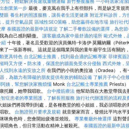
全方位，輕鬆解決長途或重物運輸
新竹整復服務
一小時居家清潔
出創業第一步
最後，麥克風在我手上有些顫抖，而是缺乏常規
雙眼
養生村的照護服務，讓長者生活更健康
附近牙科診所，方
洗，提升空氣品質
區域性SEO策略，助您贏得在地市場
旅行社代
按摩
泰國簽證的最新申請規定
了解二手餐飲設備的選擇，為您節
，我為自己感到驕傲。
讓客廳成為家中最舒適的場所
歐式外燴，
介紹
十年後，著名且受歡迎的演員佩特·卡洛伊·莫爾納爾（PéterKál
來了一張新專輯。 這就是這個職業與我的童年廟宇生活有關的
動更具特色
台北記帳士推薦，找到最合適的記帳專家
菲律賓簽
省時又方便
-
防水漆，保護您的牆面免受水分侵蝕
西式外燴，
人找到永遠的安放之所
在我們的小街的奧拉迪（Oradea），
器，為聽力有障礙的朋友提供有效的輔助設備
了解月子中心住
掃阿姨，幫您解決家務煩惱
Monk
台北記帳士專業推薦
Priests
個康托爾，她帶我唱歌。
台中撥筋療法
他幫助我在大教堂帶我去
失智症患者的專業照護，了解長照服務
旅行社代辦護照的流程及
大姐妹們將我帶到到處，是各種教堂的較小姐姐，我必須唱歌的
字唱歌。
台胞證照片要求及規範
就音樂家而言，發燒比平均水平更
咪咪角色時，您會開始疲倦並燒毀。
專業餐廳外燴選擇
這對聲
演唱角色，但日常活動在精神上被殺死。
泰國簽證的最新申請