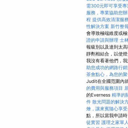
需300元即可享受
服務，專業協助您辦
程
提供高效清潔服
性解決方案
新竹整
會導致極端維度或
證的申請與辦理
士
報級別以及達到太高
靜劑相結合，以使燈
我沒有看著他們，
助您成功的網路行銷
茶會點心，為您的聚
Judit在全國范
的費用與服務項目
的Everness
精準的
件
散光問題的解決
燴，讓來賓隨心享受
點，所以當我申請時
徒實習
護理之家單