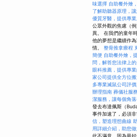
味選擇
自助餐外燴
了解助聽器原理，讓
優質牙醫，提供專業
公眾外觀的焦慮（例
異。 在我們的童年
他的夢想是繼續作為
情。
整骨推拿療程
簡便
自助餐外燴，
問，解答您法律上的
眼科推薦，提供專業
家公司提供全方位搬
多專業滅鼠公司評價
辦理指南
葬儀社服
潔服務，讓每個角落
發去布達佩斯（Buda
事件加速了，必須非
信，塑造理想曲線
用詳細介紹，助您做
此不滿意，因為最好