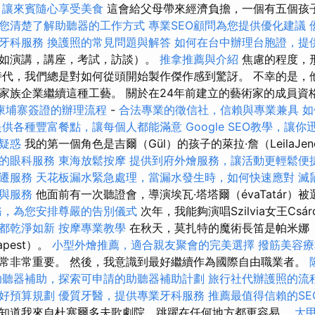
，讓來賓隨心享受美食
這會給父母帶來經濟負擔，一個有五個孩
您清楚了解助聽器的工作方式
專業SEO顧問為您提供優化建議
牙科服務
換護照的常見問題與解答
如何在台中辦理台胞證，提
如演講，講座，考試，訪談）。
推拿推薦與介紹
焦慮的程度，
時代，我們總是對如何從頭開始製作傑作感到驚訝。 不幸的是，
家族企業繼續這種工藝。 關於在24年前建立的藝術家的成員資
柬埔寨簽證的辦理流程
-
合法專業的徵信社，信賴與專業兼具
如
提供各種豐富餐點，讓每個人都能滿意
Google SEO教學，讓
疑惑
我的第一個角色是吉爾（Gül）的孩子的萊拉·詹（LeilaJenő
的眼科服務
東海放鬆按摩
提供到府外燴服務，讓活動更輕鬆便
遷服務
天花板漏水緊急處理，當漏水發生時，如何快速應對
滅
與服務
他面前有一次聽證會，導演埃瓦·塔塔爾（évaTatár）
務，為您安排尊嚴的告別儀式
次年，我能夠演唱Szilvia女王Csá
都乾淨如新
按摩專業教學
在秋天，莫扎特的魔術長笛是帕米娜（P
pest）。
小型外燴推薦，適合親友聚會的完美選擇
撥筋美容療
常非常重要。 然後，我意識到最好繼續作為國際自由職業者。
助聽器補助，探索可申請的助聽器補助計劃
旅行社代辦護照的流
好預算規劃
優質牙醫，提供專業牙科服務
推薦最值得信賴的SE
知道我來自杜塞爾多夫歌劇院，跳躍在任何地方都更容易。
大