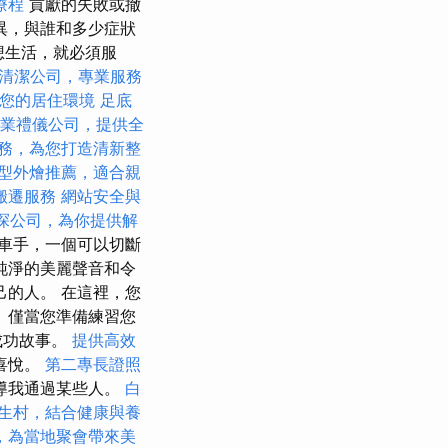
療程
貢獻的失敗或撤
異，與誰和多少症狀
想生活，就必須服
清潔公司，專業服務
您的居住環境
足底
業禮儀公司，提供全
務，為您打造清新整
型外燴推薦，適合親
搬遷服務
網站安全與
探公司，為你提供解
車手，一個可以切斷
是純淨的美麗聲音和令
己的人。 在這裡，您
 僅當您準備練習您
成功故事。
提供高效
喜悅。
第二專長證照
導我通過某些人。
白
生村，結合健康與養
，為當地聚會帶來美