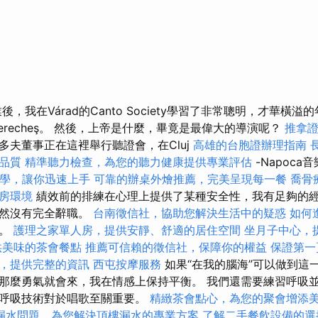
，我在Várad的Canto Society學習了非常聰明，才華橫溢
aCherecheş。 然後，上帝是什麼，畢竟是最偉大的導演呢？
推拿
多夫董事正在這裡舉行聽證會，在Cluj
高雄的台胞證辦理指南
品質
精準聽力檢查，為您的聽力健康提供專業評估
-Napoc
EO教學，讓你迅速上手
可靠的辦桌外燴推薦，完美呈現每一餐
喬骨
房環境
績效前的排練在心理上提供了某種安全性，我有足夠的
仍然沒有完全辭職。
台南徵信社，協助您解決生活中的疑惑
如何
習。
護理之家單人房，提供安靜、舒適的居住空間
坐月子中心，
供美味的茶會餐點
推薦可信賴的徵信社，保障你的權益
保證第一
，提供完整的資訊
西屯按摩服務
如果“在我的腦海”可以做到這
那麼勇氣就會來，我在情感上保持平衡。 我們還需要練習呼吸
的呼吸技術對於唱歌至關重要。
精緻茶會點心，為您的聚會增添
漏水問題，為您解決頂樓漏水的專業方案
了解二手餐飲設備的選