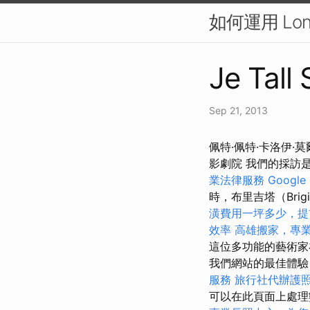
如何運用 Lon
Je Tall
Sep 21, 2013
佩特·佩特·卡洛伊·莫爾
影劇院 我們的採訪
業法律服務
Goog
時，布里吉塔（Bri
潢費用一坪多少，提
效率
高雄搬家，專
這位多功能的藝術家在
我們網站的最佳體驗
服務
旅行社代辦護
可以在此頁面上處理