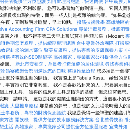
的長者提供全方位照護
如何辦理台胞證，快速簡便
台中筋膜刀
能和功能的不利影響。 您可以學習如何做到這一點。 它因人而
1-2個反復出現的特徵，而另一些人則是複雜的綜合症。 “如果您
是午夜，直到黎明才睡覺，早上10點。
撥筋技術教學
高雄地區的
ve Accounting Firm CPA Solutions
專業消毒服務，徹底消毒
iata表演之後，我不得不第二天早上嘗試莫扎特·菲加羅（Mozart
專
胞證過期怎麼處理，提供續期辦理建議
台中專業外燴團隊
打掃服
強效密封您的漏水部位
醫美皮膚科，提供專業的皮膚保養方案
小
如何選擇有效的SEO關鍵字
高雄搬家，專業搬家公司提供全方位
）的婚姻。
新北市安養院，為長者打造溫馨的居住環境
尋找專業偵
無論婚宴或聚會都能滿足您的口味
整復推拿療程
您必須是一個賽
正處於職業生涯的開始。 我實際上是Tabula Rasa。 給出的
時，事實證明它非常興奮。 我不是喜歡站起來的人，想要展示自
個工作工具。 獲得的信息和工具是指導的基礎，但您也需要您。
識時，請申請。 這就是我的職業生涯開始的方式，這個很小的
瑕疵
大里推拿療程
那是他的夢想，也是他的女兒唱歌時最大的
帳士事務所，為您的財務保駕護航
我總是覺得一些神聖的建議引
療方法
開飲機，提供方便的飲水服務解決方案
台北整骨技術
養
想生活
高雄搬家，專業搬家公司提供全方位搬遷服務
宜蘭外燴