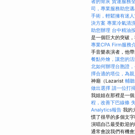
者的骨灰
貨運服務
司，專業服務助您邁
手術，輕鬆擁有迷人
決方案
專業冷氣清
助您辦理
台中精油
是一個巨大的突破
專業CPA Firm服務
手音樂表演者，他帶
餐點外燴，讓您的活
北如何辦理台胞證，
擇合適的塔位，為親
神廟（Lazarist
輔聽
做出選擇
請一位打
我姐姐在那裡是一
程，改善下巴線條
Analytics報告
我的
慣了很早的多個文
演唱自己最受歡迎的
通常會說我們有機會