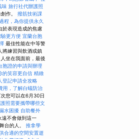
風味
旅行社代辦護照
曲創作。
撥筋技術課
過程，為你提供永久
由於表現造成的焦慮
體驗更方便
宜蘭台胞
擇
最佳性能在中等警
人將練習與飲酒或鎮
多人坐在我面前，最後
台胞證的申請與辦理
你的笑容更自信
精緻
人登記申請全攻略
費用，了解白蟻防治
次您可以在6月30日
辦護照需要攜帶哪些文
漏水困擾
自助餐外
 我永遠不會做到這一
的舞台的人。
推拿學
供合適的空間安置逝