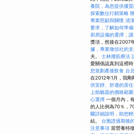
養院，為您提供優質
探索數位行銷策略
專業照顧與關懷
清
要求，了解如何準備
廚房設備的選擇，讓
獎項，然後在200
據，專業徵信社的支
夫。
士林撥筋療法
愛關係認真到這裡
您規劃產後飲食
台
在2012年1月，我
供安靜、舒適的居住
上助聽器的價格範圍
心選擇
一個月內，有
的人比例為70％，7
驟詳細說明，助您輕
結。
台胞證過期後
注意事項
當營養特