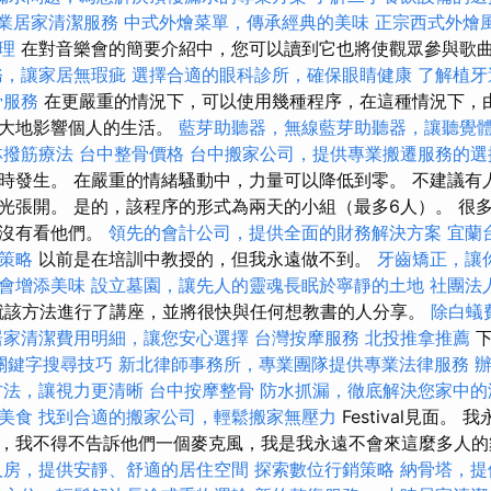
專業居家清潔服務
中式外燴菜單，傳承經典的美味
正宗西式外燴
理
在對音樂會的簡要介紹中，您可以讀到它也將使觀眾參與歌
務，讓家居無瑕疵
選擇合適的眼科診所，確保眼睛健康
了解植牙
骨服務
在更嚴重的情況下，可以使用幾種程序，在這種情況下，
極大地影響個人的生活。
藍芽助聽器，無線藍芽助聽器，讓聽覺
林撥筋療法
台中整骨價格
台中搬家公司，提供專業搬遷服務的選
時發生。 在嚴重的情緒騷動中，力量可以降低到零。 不建議有
光張開。 是的，該程序的形式為兩天的小組（最多6人）。 很
我沒有看他們。
領先的會計公司，提供全面的財務解決方案
宜蘭
策略
以前是在培訓中教授的，但我永遠做不到。
牙齒矯正，讓
會增添美味
設立墓園，讓先人的靈魂長眠於寧靜的土地
社團法
圍內就該方法進行了講座，並將很快與任何想教書的人分享。
除白蟻
居家清潔費用明細，讓您安心選擇
台灣按摩服務
北投推拿推薦
下
關鍵字搜尋技巧
新北律師事務所，專業團隊提供專業法律服務
方法，讓視力更清晰
台中按摩整骨
防水抓漏，徹底解決您家中的
美食
找到合適的搬家公司，輕鬆搬家無壓力
Festival見面。
，我不得不告訴他們一個麥克風，我是我永遠不會來這麼多人
人房，提供安靜、舒適的居住空間
探索數位行銷策略
納骨塔，提