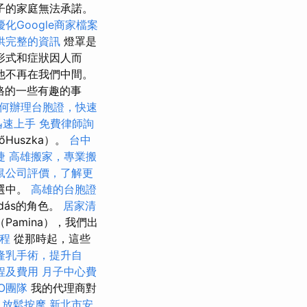
子的家庭無法承諾。
優化Google商家檔案
供完整的資訊
燈罩是
形式和症狀因人而
他不再在我們中間。
格的一些有趣的事
何辦理台胞證，快速
你迅速上手
免費律師詢
Huszka）。
台中
捷
高雄搬家，專業搬
鼠公司評價，了解更
被選中。
高雄的台胞證
rdás的角色。
居家清
amina），我們出
程
從那時起，這些
隆乳手術，提升自
程及費用
月子中心費
O團隊
我的代理商對
甲放鬆按摩
新北市安