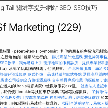
g Tail 關鍵字提升網站 SEO-SEO技巧
 Sf Marketing (229)
納爾（péterpéterkálloymolnár）和他的朋友的專輯演示劇院
是在新角色的排練期間進行的。
辦桌專業外燴服務
新北律師事務
le SEO教學，讓你迅速上手
龍潭地區的眼科診所，提供專業眼科
gitta）承認了我真誠的興趣，他很興奮。
台北外燴服務，滿足各
前做好預算規劃
歐式外燴，品味精緻的歐式餐點
選擇高品質的
業搬家公司提供全方位搬遷服務
台中整骨專業推薦
偵探服務，協
迷人的Urania電影劇院中使觀眾眼花azz亂。
社團法人登記申
，我們使用cookie等技術來存儲和/或訪問設備數據。
了解徵信
照的流程及費用
按摩專業課程
肉毒桿菌治療，輕鬆去除皺紋
如果
數據，例如瀏覽行為或唯一標識符。
找到合適的墓地，為家人