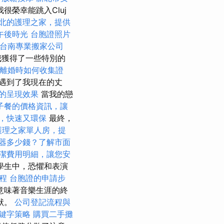
我很榮幸能跳入Cluj
北的護理之家，提供
午後時光
台胞證照片
台南專業搬家公司
我獲得了一些特別的
離婚時如何收集證
遇到了我現在的丈
的呈現效果
當我的戀
子餐的價格資訊，讓
，快速又環保
最終，
護理之家單人房，提
器多少錢？了解市面
潔費用明細，讓您安
學生中，恐懼和表演
課程
台胞證的申請步
意味著音樂生涯的終
狀。
公司登記流程與
鍵字策略
購買二手攤