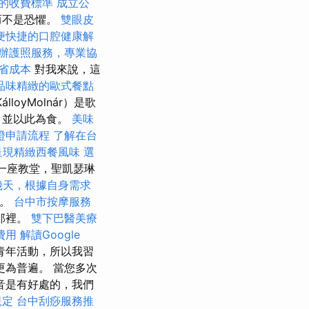
的收費標準
成立公
而不是恐懼。
雙眼皮
便快捷的口腔健康解
辦護照服務，專業協
省成本
對我來說，這
品味精緻的歐式餐點
loyMolnár）是歌
，並以此為食。
美味
證申請流程
了解在台
呈現精緻西餐風味
選
有一座教堂，聖凱瑟琳
幾天，根據自身需求
）。
台中市按摩服務
那裡。
雙下巴醫美療
費用
解讀Google
青年活動，所以我習
為普遍。 當您多次
音是有好處的，我們
規定
台中刮痧服務推