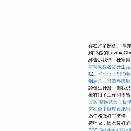
存在許多關係。 畢業後
到23歲的Lavini
經告訴我們，杜塞爾
何幫助長者提升生活
院。
Google S
鋼廚具，打造專業廚
論發生什麼，但我
後有很多工作和學
方案
精緻茶會，提
何在台中辦理台胞證
為任務做好了準備，
持呼吸，因為良好
SEO Services
頂樓