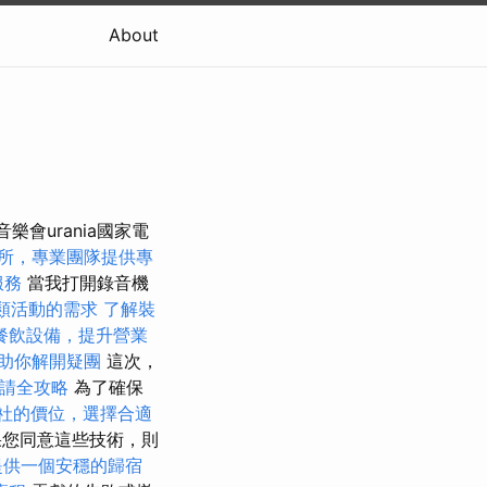
About
音樂會urania國家電
所，專業團隊提供專
服務
當我打開錄音機
類活動的需求
了解裝
餐飲設備，提升營業
助你解開疑團
這次，
請全攻略
為了確保
社的價位，選擇合適
您同意這些技術，則
提供一個安穩的歸宿