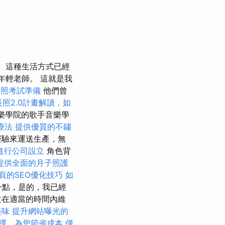
這種生活方式已經
的年輕老師。 這就是我
證照考試準備
他們曾
長照2.0計畫解讀，如
a音樂學院的歌手音樂學
療法
提供優質的不鏽
經驗來運送生產，無
進行公司設立
角色背
提供全面的月子照護
頁的SEO優化技巧
如
一點，是的，我已經
並在適當的時間內維
美味
提升網站曝光的
擇，為您節省成本
僅