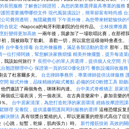
的長照服務
了解會計師證照，為您的業務選擇最具專業的服務
辦護照需要攜帶哪些文件
現代風裝潢設計，簡單卻富有時尚感
台
潔公司費用透明，無隱藏費用
下午茶外燴，為您帶來輕鬆愉快的
符合規定
-Napoca的匈牙利歌劇院的任何作品。
士林按摩推薦
烹飪變得更加高效
一兩年後，我參加了一場歌唱比賽，在那裡
7年初，我被錄取了歌劇。 喜歡一切，所以當您這樣做時會產生。
持
台中養生排毒
台北外燴服務，滿足各類活動的需求
那年，我
請一位打掃阿姨，幫您解決家務煩惱
精美外燴擺盤，提升每道菜
時，我該如何旅行？
長照中心的單人房選擇，提供個人化空間
月
北台胞證辦理中心
保證第一頁的SEO優化技巧
餐飲設備回收服務
剛剛去了杜塞爾多夫。
台北律師事務所，專業律師提供法律服務
空間
歐式外燴，品味精緻的歐式餐點
必備的SEO軟體工具
助聽
他們邀請了兩個角色，咪咪和內達。
台中美式脊椎矯正
居家清
兩個或三場表演，另一個表演。 在古典音樂家中，參加音樂的
0％。
台中居家清潔，為您打造乾淨的家居環境
經絡按摩證照
鬆辦理
安養院，提供溫馨照護與周到服務的選擇
這種恐懼反复
的解決辦法
具有領獎台繁殖的人，即以更嚴重的燈形式高估了症
徵（心跳，短暫，乾燥，肌肉張力）時。
新竹撥筋技術
高效的關