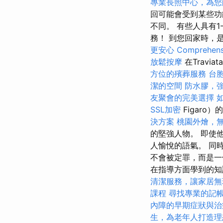
專業長照中心，為您
回可能會受到某些功
不同。 有些人具有
務！ 到您回家時，
更安心
Comprehensi
放鬆按摩
在Trav
方位的殯葬服務
台
潔的空間
防水膠，
友聚會的完美選擇
SSL加密
Figaro
決方案
桃園外燴，
的堅強人物。 即使他
人愉悅的語氣。 同
不會被定罪，而是一
在指導方面學到的知
清潔服務，讓家居無
課程
尋找專業的記
內障的早期症狀與治
生，為老年人打造理