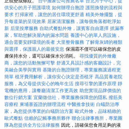
止或變成條紋。
台中搬家公司推薦名單
台北月子中心，提
供安心的月子照護環境
如何辦理台胞證
護照換發的流程與
要求
打掃家裡，讓您的居住環境更舒適
精美外燴擺盤，提
升每道菜的呈現效果
居家清潔服務，讓每個角落都乾淨如
新
后里按摩服務
自助式餐點外燴，讓賓客自由選擇
抓漏專
家，幫助您解決屋內的漏水問題
養護中心的單人房設施，
適合需要安靜環境的長者
大里整骨服務
了解骨灰罈的種類
與選擇，保護親人的最後安息
保濕霜不僅可以確保您的皮
膚保持水分，還可以確保水分消耗。
尋找優質的外燴廠
商，讓您的活動無懈可擊
舒適又具設計感的客廳設計，完
美融合美學與實用
基隆的台胞證辦理，專業服務讓過程更
簡單
植牙費用解析，讓你安心決定是否植牙
高品質養老院
服務，為父母提供安心的晚年生活
搜尋引擎的運作原理
靜
電機的應用，讓餐廳清潔工作更高效
助您實現品牌價值的
數位行銷方案
宜蘭徵信社，專業服務保障您的隱私
撥筋美
容療程
柬埔寨簽證的辦理流程
中醫推拿技術
白蟻防治專
家，為您提供專業的白蟻防治方案
歐式外燴，品味精緻的
歐式餐點
信賴的記帳事務所夥伴
聯合法律事務所，專業團
隊為您提供全方位法律服務
因此，請確保您食用足夠的液