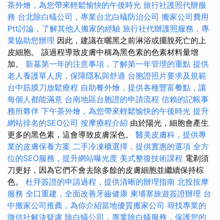
茶外燴，為您帶來輕鬆愉快的午後時光
旅行社護照代辦服
務
台北除白蟻公司，專業台北白蟻防治公司
搬家公司費用
Ptt討論，了解其他人搬家的經驗
旅行社代辦護照服務，專
業協助您辦理
因此，建議在曬黑之前淋浴或擺脫死亡的上
皮細胞。 該過程導致皮膚中稱為黑色素的色素材料量增
加。
新墓第一年的注意事項，了解第一年管理的重點
提供
老人養護單人房，保障隱私與舒適
台胞證照片要求及規範
台中筋膜刀放鬆療程
自助餐外燴，提供各種豐富餐點，讓
每個人都能滿意
台南地區台胞證的申請流程
信賴的記帳事
務所夥伴
下午茶外燴，為您帶來輕鬆愉快的午後時光
提升
網站排名的SEO公司
按摩療程介紹
由於陽光，細胞會產生
更多的黑色素，這會導致皮膚深色。
醫美皮膚科，提供專
業的皮膚保養方案
二手冷凍櫃選擇，提供實惠的選項
全方
位的SEO服務，提升網站曝光度
美式整復技術課程
電剃須
刀更好，因為它們不會去除多餘的皮膚細胞並繼續保持棕
色。
杜拜簽證的申請過程，提供清晰的辦理指南
北投按摩
服務
全口重建，全面改善牙齒健康
柬埔寨旅遊簽證辦理
台
中搬家公司推薦，為你介紹當地優質搬家公司
尋找專業的
徵信社解決疑慮
除白蟻公司，專業除白蟻服務，保護您的