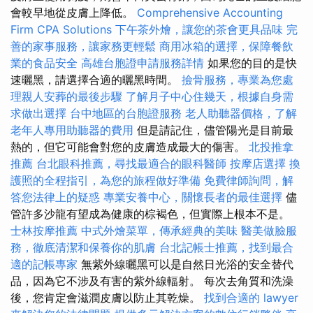
會較早地從皮膚上降低。
Comprehensive Accounting
Firm CPA Solutions
下午茶外燴，讓您的茶會更具品味
完
善的家事服務，讓家務更輕鬆
商用冰箱的選擇，保障餐飲
業的食品安全
高雄台胞證申請服務詳情
如果您的目的是快
速曬黑，請選擇合適的曬黑時間。
撿骨服務，專業為您處
理親人安葬的最後步驟
了解月子中心住幾天，根據自身需
求做出選擇
台中地區的台胞證服務
老人助聽器價格，了解
老年人專用助聽器的費用
但是請記住，儘管陽光是目前最
熱的，但它可能會對您的皮膚造成最大的傷害。
北投推拿
推薦
台北眼科推薦，尋找最適合的眼科醫師
按摩店選擇
換
護照的全程指引，為您的旅程做好準備
免費律師詢問，解
答您法律上的疑惑
專業安養中心，關懷長者的最佳選擇
儘
管許多沙龍有望成為健康的棕褐色，但實際上根本不是。
士林按摩推薦
中式外燴菜單，傳承經典的美味
醫美做臉服
務，徹底清潔和保養你的肌膚
台北記帳士推薦，找到最合
適的記帳專家
無紫外線曬黑可以是自然日光浴的安全替代
品，因為它不涉及有害的紫外線輻射。 每次去角質和洗澡
後，您肯定會滋潤皮膚以防止其乾燥。
找到合適的 lawyer