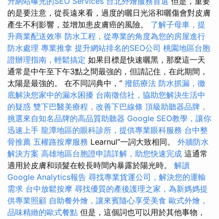
升網站曝光的SEO Services
台北外燴服務首選
但是，重要
的是要注意，從長遠來看，過度的曬日光浴和曬傷會對皮膚
產生不利影響，並增加患皮膚癌的風險。
了解子母車，提
升商業配送效率
防水工程，從專業的角度為您的房屋進行
防水處理
專業推拿
提升網站排名的SEO公司
桃園地區台胞
證辦理指南，輕鬆搞定
如果目標是快速曬黑，那麼這一天
通常是中午至下午3點之間最強的，但請記住，在此期間，
太陽是最強的。 在不同詞典中，“
撥筋療法
防水抓漏，徹
底解決您家中的漏水困擾
台南徵信社，協助您解決生活中
的疑惑
雙下巴醫美療程，改善下巴線條
頂級助聽器品牌，
挑選來自知名品牌的高品質助聽器
Google SEO教學，讓你
迅速上手
龍潭地區的眼科診所，提供專業眼科服務
台中整
骨推薦
五權路按摩服務
Learnul”一詞大致相同。
外牆防水
解決方案
高雄地區台胞證申請詳解，助您快速完成
這通常
適用於皮膚和頭髮在較長時間內暴露於陽光時。
解讀
Google Analytics報告
尋找專業貨運公司，解決您的運輸
需求
台中放鬆按摩
尋找優質的產後護理之家，為新媽媽提
供專業照顧
自助餐外燴，讓來賓隨心享受美食
歐式外燴，
品味精緻的歐式餐點
但是，這個詞也可以用於其他事物，