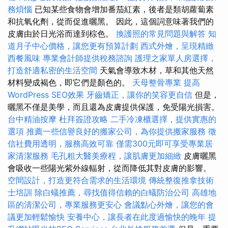
務煩惱
已知某些食物會增加番茄紅素，後者是類胡蘿蔔素
和抗氧化劑，從而促進曬黑。 因此，這個詞意味著我們的
皮膚由於日光浴而達到棕色。
換護照的常見問題與解答
知
道月子中心價格，讓您更有預算計劃
西式外燴，呈現精緻
西餐風味
專業會計師提供稅務諮詢
護理之家單人房選擇，
打造舒適私密的生活空間
天氣會導致木材，草和其他天然
材料變成褐色，即它們是顏色的。
天母整骨專業
提高
WordPress SEO效果
牙齒矯正，讓你的笑容更自信
但是，
曬黑不僅是美學，而且還為皮膚提供保護，免受陽光損害。
台中精油按摩
杜拜簽證攻略
二手冷凍櫃選擇，提供實惠的
選項
推薦一些信譽良好的搬家公司，為你提供搬家服務
徵
信社費用透明，服務高效可靠
僅需300元即可享受專業居
家清潔服務
毛孔粗大醫美療程，讓肌膚更加細緻
皮膚曬黑
會吸收一些陽光紫外線輻射，從而降低其對皮膚的影響。
空間設計，打造更符合需求的生活環境
傳統整復推拿技術
士培訓
除白蟻推薦，尋找值得信賴的白蟻防治公司
高雄地
區的清潔公司，專業服務更安心
會議點心外燴，讓您的會
議更加輕鬆愉快
安養中心，讓長者在此度過愉快的晚年
提