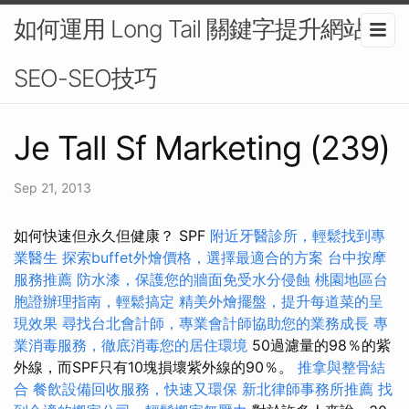
如何運用 Long Tail 關鍵字提升網站
SEO-SEO技巧
Je Tall Sf Marketing (239)
Sep 21, 2013
如何快速但永久但健康？ SPF
附近牙醫診所，輕鬆找到專
業醫生
探索buffet外燴價格，選擇最適合的方案
台中按摩
服務推薦
防水漆，保護您的牆面免受水分侵蝕
桃園地區台
胞證辦理指南，輕鬆搞定
精美外燴擺盤，提升每道菜的呈
現效果
尋找台北會計師，專業會計師協助您的業務成長
專
業消毒服務，徹底消毒您的居住環境
50過濾量的98％的紫
外線，而SPF只有10塊損壞紫外線的90％。
推拿與整骨結
合
餐飲設備回收服務，快速又環保
新北律師事務所推薦
找