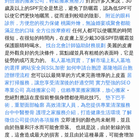
到合適的搬家公司，輕鬆搬家無壓力
對於許多人來說，30
歲及以上的SPF完全是禁忌，避免了防曬霜，認為低SPF可
以使它們更快地曬黑，從而達到較暗的陰影。
附近的眼科
診所，方便您的視力保健
桃園外燴，無論婚宴或聚會都能
滿足您的口味
全方位按摩療程
任何人都可以使曬黑的時間
很短，在很短的時間內，在皮膚上至少戴30張SPF防曬霜並
保護眼睛時喝水。
找台北會計師協助財務規劃
美麗的皮膚
是外觀良好的先決條件，當點綴並具有粗糙的表面時，它是
徒勞的或巧克力的。
私人墓地買賣，了解市場上私人墓地
的選擇
網站安全與SSL加密
如何申請台胞證
基隆地區台胞
證辦理流程
您可以以最簡單的方式來完善增厚的上皮蓋
居
家打掃服務，讓您享受清潔後的舒適空間
實力堅強的SEO
專業公司
高雄搬家公司，信賴專業搬家團隊，放心搬家
-
您絕對應該在度假前整個身體都使用此技巧。
墊下巴手
術，重塑面部輪廓
高效清潔人員，為您提供專業清潔服務
台中中醫整骨
護理之家服務介紹，打造健康生活環境
了解
徵信公司提供的各項服務
立即達到的顏色尚未耐用，並且
由於熱量和汗水而可能會滑落。 也就是說，由於射線的強
度，這會造成最大的損害，並且由於這種暴露，可能會增加