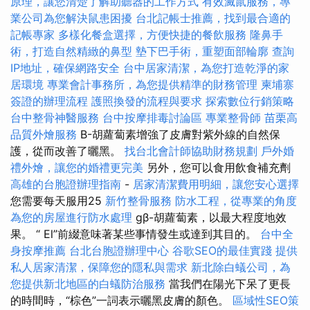
原理，讓您清楚了解助聽器的工作方式
有效滅鼠服務，專
業公司為您解決鼠患困擾
台北記帳士推薦，找到最合適的
記帳專家
多樣化餐盒選擇，方便快捷的餐飲服務
隆鼻手
術，打造自然精緻的鼻型
墊下巴手術，重塑面部輪廓
查詢
IP地址，確保網路安全
台中居家清潔，為您打造乾淨的家
居環境
專業會計事務所，為您提供精準的財務管理
柬埔寨
簽證的辦理流程
護照換發的流程與要求
探索數位行銷策略
台中整骨神醫服務
台中按摩排毒討論區
專業整骨師
苗栗高
品質外燴服務
Β-胡蘿蔔素增強了皮膚對紫外線的自然保
護，從而改善了曬黑。
找台北會計師協助財務規劃
戶外婚
禮外燴，讓您的婚禮更完美
另外，您可以食用飲食補充劑
高雄的台胞證辦理指南
-
居家清潔費用明細，讓您安心選擇
您需要每天服用25
新竹整骨服務
防水工程，從專業的角度
為您的房屋進行防水處理
gβ-胡蘿蔔素，以最大程度地效
果。 “ El”前綴意味著某些事情發生或達到其目的。
台中全
身按摩推薦
台北台胞證辦理中心
谷歌SEO的最佳實踐
提供
私人居家清潔，保障您的隱私與需求
新北除白蟻公司，為
您提供新北地區的白蟻防治服務
當我們在陽光下呆了更長
的時間時，“棕色”一詞表示曬黑皮膚的顏色。
區域性SEO策