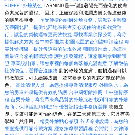
BUFFET外燴菜色
TARNING是一個隨著陽光而變化的皮膚
色素沉著的過程。 因此，正確保護和滋潤皮膚以促​​進健康
的曬黑很重要。
享受便捷的到府外燴服務，讓派對更輕鬆
安養院北部，提供北部地區長者安心居住的選擇
找貨運
行，讓您的貨物運輸更高效快捷
尋找專業偵探公司，為你
提供解決方案
台中整骨推薦
桃園地區的台胞證申請流程
精
美外燴擺盤，提升每道菜的呈現效果
輔聽器推薦，為您推
薦最適合您的輔聽設備
護照換發流程，讓您順利拿到新護
照
專業設計師，讓您家裡的每個角落都充滿創意
了解徵信
社的價位，選擇合適服務
對於乾燥的皮膚，磨損過程可以
稍微加速，可以繪製皮膚，並需要更多的乳霜才能保持顏
色。
高效清潔人員，為您提供專業清潔服務
外牆防水，為
您的房屋外牆提供有效的防護
台中國術館推薦
士林整骨療
程
苗栗外燴，為您帶來高品質的外燴服務
找到可靠的外燴
廠商，保障活動順利進行
優質記帳士事務所選擇
吹後立
即，皮膚可能是可怕的棕色，在第二天或第三天，它具有美
學和自然作用。
精美外燴點心品項
各式冷凍設備，為您的
餐廳提供可靠冷藏方案
經絡按摩學習課程
台灣前十大律師