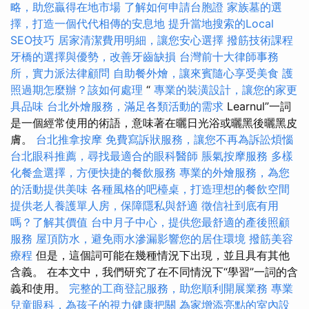
略，助您贏得在地市場
了解如何申請台胞證
家族墓的選
擇，打造一個代代相傳的安息地
提升當地搜索的Local
SEO技巧
居家清潔費用明細，讓您安心選擇
撥筋技術課程
牙橋的選擇與優勢，改善牙齒缺損
台灣前十大律師事務
所，實力派法律顧問
自助餐外燴，讓來賓隨心享受美食
護
照過期怎麼辦？該如何處理
“
專業的裝潢設計，讓您的家更
具品味
台北外燴服務，滿足各類活動的需求
Learnul”一詞
是一個經常使用的術語，意味著在曬日光浴或曬黑後曬黑皮
膚。
台北推拿按摩
免費寫訴狀服務，讓您不再為訴訟煩惱
台北眼科推薦，尋找最適合的眼科醫師
脹氣按摩服務
多樣
化餐盒選擇，方便快捷的餐飲服務
專業的外燴服務，為您
的活動提供美味
各種風格的吧檯桌，打造理想的餐飲空間
提供老人養護單人房，保障隱私與舒適
徵信社到底有用
嗎？了解其價值
台中月子中心，提供您最舒適的產後照顧
服務
屋頂防水，避免雨水滲漏影響您的居住環境
撥筋美容
療程
但是，這個詞可能在幾種情況下出現，並且具有其他
含義。 在本文中，我們研究了在不同情況下“學習”一詞的含
義和使用。
完整的工商登記服務，助您順利開展業務
專業
兒童眼科，為孩子的視力健康把關
為家增添亮點的室內設