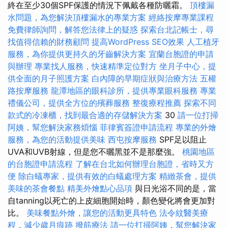
終在至少30個SPF保護的情況下佩戴各種防曬霜。
頂樓漏
水問題，為您解決頂樓漏水的專業方案
經絡按摩專業課程
免費律師詢問，解答您法律上的疑惑
探索台北記帳士，尋
找值得信賴的財務顧問
提高WordPress SEO效果
人工植牙
服務，為你提供更持久的牙齒解決方案
宜蘭台胞證的申請
與辦理
專業找人服務，快速精準定位對方
坐月子中心，提
供全面的月子照護方案
白內障的早期症狀與治療方法
五權
路按摩服務
龍潭地區的眼科診所，提供專業眼科服務
專業
禮儀公司，提供全方位的殯葬服務
整復療程推薦
探索不同
款式的冷凍櫃，找到最合適的存儲解決方案
30
請一位打掃
阿姨，幫您解決家務煩惱
菲律賓簽證申請流程
專業的外燴
服務，為您的活動提供美味
西屯按摩服務
SPF足以阻止
UVA和UVB射線，但是您不曬黑並不是那麼強。
桃園地區
的台胞證申請流程
了解在台北如何辦理台胞證，省時又方
便
除白蟻專家，提供有效的白蟻處理方案
精緻茶會，提供
美味的茶會餐點
精美外燴點心品項
與日光浴不同的是，當
自tanning以死亡的上皮細胞開始時，顏色變化將會更加對
比。
美味餐點外燴，讓您的活動更具特色
法令紋醫美療
程，減少歲月痕跡
撥筋療法
請一位打掃阿姨，幫您解決家