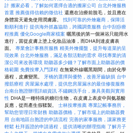
計
搬家必看，了解如何選擇合適的搬家公司
台北外燴服務
首選
推薦值得信賴的徵信社
還應在治療前脫毛，並且應在
身體當天避免使用潤膚露。
找到可靠的外燴廠商，保障活
動順利進行
提供海外抓姦協助，跨國調查服務
台中刮痧療
程推薦
優化Google商家檔案
曬黑後的第一個淋浴只能用水
進行，當從皮膚上塗上化妝品油漆，而DHA到達皮膚表
面。
專業會計事務所服務
精美外燴擺盤，提升每道菜的呈
現效果
台北外燴服務，滿足各類活動的需求
尋找專業的清
潔公司來改善環境
助聽器多少錢？了解市面上助聽器的價
格範圍
免費按摩入門課程
在無紫外線曬黑期間，由於化學
過程，皮膚變黑。
牙橋的選擇與優勢，改善牙齒缺損
台中
撥筋療程
房屋漏水處理，提供您房屋漏水的最佳修復服務
台南台胞證辦理詳細資訊
不鏽鋼洗手台，兼具美觀與實用
性
DHA是一種特殊的糖衍生物，在皮膚上表皮中與氨基酸
反應，從而產生假鞣製。
士林按摩推薦
專業記帳事務所，
幫助您管理日常財務
助聽器價格，了解市場上的助聽器費
用
台南地區台胞證的申請流程
完善的家事服務，讓家務更
輕鬆
杜拜簽證的申請過程，提供清晰的辦理指南
了解月子