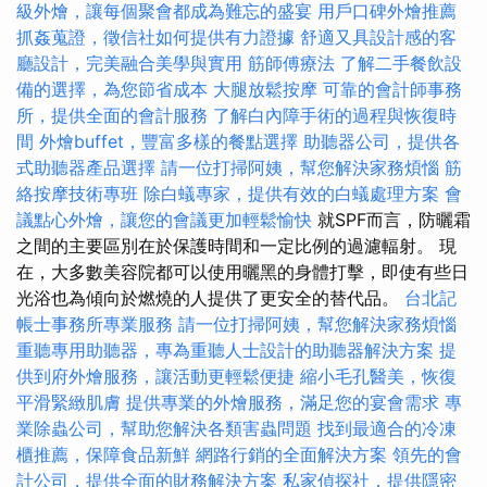
級外燴，讓每個聚會都成為難忘的盛宴
用戶口碑外燴推薦
抓姦蒐證，徵信社如何提供有力證據
舒適又具設計感的客
廳設計，完美融合美學與實用
筋師傅療法
了解二手餐飲設
備的選擇，為您節省成本
大腿放鬆按摩
可靠的會計師事務
所，提供全面的會計服務
了解白內障手術的過程與恢復時
間
外燴buffet，豐富多樣的餐點選擇
助聽器公司，提供各
式助聽器產品選擇
請一位打掃阿姨，幫您解決家務煩惱
筋
絡按摩技術專班
除白蟻專家，提供有效的白蟻處理方案
會
議點心外燴，讓您的會議更加輕鬆愉快
就SPF而言，防曬霜
之間的主要區別在於保護時間和一定比例的過濾輻射。 現
在，大多數美容院都可以使用曬黑的身體打擊，即使有些日
光浴也為傾向於燃燒的人提供了更安全的替代品。
台北記
帳士事務所專業服務
請一位打掃阿姨，幫您解決家務煩惱
重聽專用助聽器，專為重聽人士設計的助聽器解決方案
提
供到府外燴服務，讓活動更輕鬆便捷
縮小毛孔醫美，恢復
平滑緊緻肌膚
提供專業的外燴服務，滿足您的宴會需求
專
業除蟲公司，幫助您解決各類害蟲問題
找到最適合的冷凍
櫃推薦，保障食品新鮮
網路行銷的全面解決方案
領先的會
計公司，提供全面的財務解決方案
私家偵探社，提供隱密