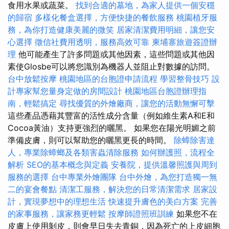
食用水果或蔬菜。
找到合適的墓地，為家人提供一個安穩
的歸宿
多樣化餐盒選擇，方便快捷的餐飲服務
桃園植牙服
務，為你打造健康美麗的微笑
居家清潔費用明細，讓您安
心選擇
徵信社費用透明，服務高效可靠
柬埔寨旅遊簽證辦
理
他可能產生了許多問題或其他因素，這些問題或其他因
素使Glosbe可以將您識別為機器人並阻止對數據的訪問。
台中放鬆按摩
桃園地區的台胞證申請流程
學習整骨技巧
設
計專家幫您量身定做的房間設計
桃園地區台胞證辦理指
南，輕鬆搞定
尋找優質的外燴廠商，讓您的活動無懈可擊
這些產品憑藉其豐富的活性成分含量（例如維生素A和E和
Cocoa黃油）支持更強烈的曬黑。 如果您在陽光明媚之前
準備皮膚，則可以幫助您的曬黑更長的時間。
除蟑除害達
人，專業除蟑螂及各類害蟲清除服務
如何辦護照，流程全
解析
SEO的基本概念與定義
安養院，提供溫馨照護與周到
服務的選擇
台中專業外燴團隊
台中外燴，為您打造獨一無
二的宴會餐點
清潔工服務，解決您的日常清潔需求
居家設
計，實現夢想中的理想生活
快速提升膚色的美白方案
完善
的家事服務，讓家務更輕鬆
按摩師證照班訓練
如果您不在
皮膚上使用剝皮，則會早日失去青銅，因為死亡的上皮細胞