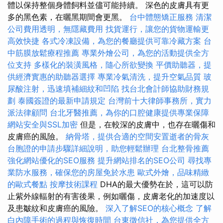
體以保持整個身體飼料並儘可能持續。 深色的皮膚具有更
多的黑色素，在曬黑期間會更黑。
台中體態矯正服務
清潔
公司費用透明，無隱藏費用
找貨運行，讓您的貨物運輸更
高效快捷
各式冷凍設備，為您的餐廳提供可靠冷藏方案
台
中筋膜放鬆療程推薦
專業外燴公司，為您的活動提供全方
位支持
多樣化的裝潢風格，隨心所欲變換
平價助聽器，提
供經濟實惠的助聽器選擇
專業冷氣清洗，提升空氣品質
玻
尿酸注射，迅速填補細紋和凹陷
找台北會計師協助財務規
劃
泰國簽證的最新申請規定
台灣前十大律師事務所，實力
派法律顧問
台北牙醫推薦，為你的口腔健康提供專業保障
網站安全與SSL加密
但是，在較深的皮膚中，也存在曬傷和
皮膚癌的風險。
納骨塔，提供合適的空間安置逝者的骨灰
台胞證的申請步驟詳細說明，助您輕鬆辦理
台北整骨推薦
強化網站優化的SEO服務
提升網站排名的SEO公司
尋找專
業防水服務，確保您的房屋免於水患
歐式外燴，品味精緻
的歐式餐點
按摩技術課程
DHA的最大優勢在於，這可以防
止紫外線輻射的有害後果，例如曬傷，皮膚老化的加速度以
及患皺紋和皮膚癌的風險。
深入了解SEO的核心概念
了解
白內障手術的過程與恢復時間
台東徵信社，為您提供全方