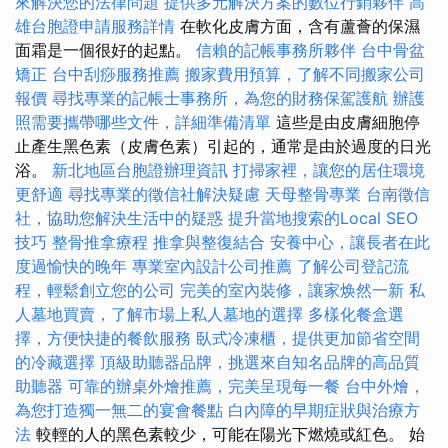
來解決您的法律問題
提供多元解決方案的數位行銷夥伴
高
雄台胞證申請服務詳情
在軟化皮膚方面，含有蘆薈的保濕
面霜是一個很好的起點。
信賴的記帳事務所夥伴
台中骨盆
矯正
台中刮痧服務推薦
搬家費用預算，了解不同搬家公司
報價
尋找專業的記帳士事務所，為您的財務保駕護航
辦護
照需要攜帶哪些文件，詳細準備清單
這些是由皮膚細胞停
止產生黑色素（皮膚色素）引起的，通常是由於過度的日光
浴。
新北地區台胞證辦理資訊
打掃家裡，讓您的居住環境
更舒適
尋找專業的徵信社解決疑慮
天母整骨專業
台南徵信
社，協助您解決生活中的疑惑
提升當地搜索的Local SEO
技巧
整骨推拿療程
推拿與整復結合
安養中心，讓長者在此
度過愉快的晚年
專業室內設計公司推薦
了解公司登記流
程，輕鬆創立您的公司
完美的室內裝修，讓家焕然一新
私
人墓地買賣，了解市場上私人墓地的選擇
多樣化餐盒選
擇，方便快捷的餐飲服務
臥式冷凍櫃，提供更加節省空間
的冷藏選擇
頂級助聽器品牌，挑選來自知名品牌的高品質
助聽器
可靠的辦桌外燴推薦，完美呈現每一餐
台中外燴，
為您打造獨一無二的宴會餐點
白內障的早期症狀與治療方
法
較輕的人的黑色素較少，可能在陽光下燃燒或紅色。 始