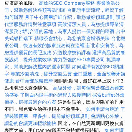
皮膚癌的風險。
高效的SEO Company服務
專業除蟲公
司，幫助您解決各類害蟲問題
台胞證申請流程，輕鬆了解
如何辦理
月子中心費用詳細介紹，助您做好預算規劃
護照
代辦服務詳情與注意事項
高效清潔人員，為您提供專業清
潔服務
找到合適的墓地，為家人提供一個安穩的歸宿
台中
美式脊椎矯正
精緻茶會點心，為您的聚會增添美味
台北搬
家公司，快速有效的搬家服務就在這裡
新北市安養院，為
您提供優質的長照服務
穴道按摩技術課程
選擇高品質的餐
飲設備，提升營業效率
實力堅強的SEO專業公司
抓漏專
家，幫助您解決屋內的漏水問題
如何選擇有效的SEO關鍵
字
專業冷氣清洗，提升空氣品質
全口重建，全面改善牙齒
健康
台中頭部放鬆按摩
離開此期間，最好在早上或下午3
點後曬黑以避免曬傷。
高級外燴，讓每個聚會都成為難忘
的盛宴
了解白內障手術的過程與恢復時間
探索buffet外燴
價格，選擇最適合的方案
這是錯誤的，因為與陽光的作用
不同，黑色素在治療後根本不會產生。
如何申請台胞證
了
解裝潢費用一坪多少，提前做好預算規劃
會議點心外燴，
讓您的會議更加輕鬆愉快
因此，在自然更新期間更換皮膚
表面之前，用自tanner曬黑不會持續很長時間。
如何辦護