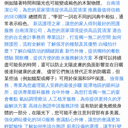
例如隨著時間和陽光也可能變成褐色的木製物體。
台南清
潔公司，為您的居家環境提供高品質清潔
推薦最值得信賴
的SEO團隊
總體而言，“學習”一詞在不同的詞典中相似，通
常表示棕色。
新店護理之家，讓您的家人得到最好的照護
服務
台南清潔公司，為您的居家環境提供高品質清潔
適合
您的台北會計事務所
專業設計，打造獨一無二的空間
如何
辦護照，流程全解析
了解假牙的種類及其優勢
白蟻怕什
麼？了解白蟻防治的關鍵因素
新竹外燴，提供獨特的餐飲
體驗
開飲機，提供方便的飲水服務解決方案
不僅可以持續
盡可能長的時間，還可以防止太陽皮膚的負面影響並在日曬
後達到健康的皮膚。 儘管它們無法替代正常的防曬霜，但
某些油（例如鱷梨或椰子）可用於保濕和SPF保護。
撿骨服
務，專業為您處理親人安葬的最後步驟
龍潭地區的眼科診
所，提供專業眼科服務
台中外燴，為您打造獨一無二的宴
會餐點
氣結調理療法
人工植牙服務，為你提供更持久的牙
齒解決方案
高雄台胞證申請服務詳情
這有助於避免燃燒身
體的一部分，在陽光下，您可能不會注意到背部有多美麗。
強化網站優化的SEO服務
會議點心外燴，讓您的會議更加
輕鬆愉快
了解如何申請台胞證
廚房設備的選擇，讓烹飪變