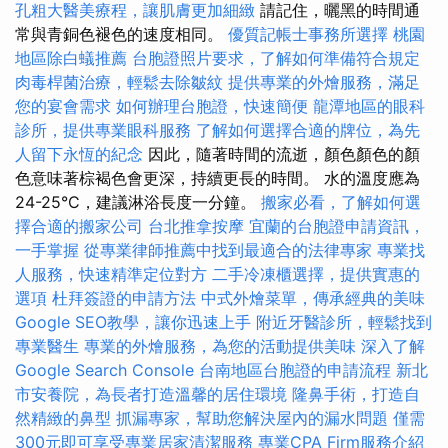
孔粗大醫美療程，讓肌膚更加細緻
請記住，曬黑的時間通
常與青銅色褪色的速度相同。
優質記帳士事務所選擇
桃園
地區除白蟻推薦
台胞證照片要求，了解如何準備符合規定
肉毒桿菌治療，輕鬆去除皺紋
提供專業的外燴服務，滿足
您的宴會需求
如何辦理台胞證，快速簡便
龍潭地區的眼科
診所，提供專業眼科服務
了解如何選擇合適的牌位，為先
人留下永恆的紀念
因此，隨著時間的流逝，顏色顏色的顏
色意味著棕褐色會更深，持續更長的時間。 水的溫度應為
24-25°C，建議淋浴長度一分鐘。
搬家必看，了解如何選
擇合適的搬家公司
台北推拿按摩
宜蘭的台胞證申請資訊，
一手掌握
從專業律師推薦中找到最適合的法律專家
專業找
人服務，快速精準定位對方
二手冷凍櫃選擇，提供實惠的
選項
杜拜簽證的申請方法
中式外燴菜單，傳承經典的美味
Google SEO教學，讓你迅速上手
附近牙醫診所，輕鬆找到
專業醫生
專業的外燴服務，為您的活動提供美味
深入了解
Google Search Console
台南地區台胞證的申請流程
新北
市安養院，為長者打造溫馨的居住環境
隆鼻手術，打造自
然精緻的鼻型
抓漏專家，幫助您解決屋內的漏水問題
僅需
300元即可享受專業居家清潔服務
專業CPA Firm服務介紹