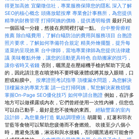
得更加高效
宜蘭徵信社，專業服務保障您的隱私
深入了解
SEO的核心概念
頭痛放鬆按摩
專業會計事務所，為您提供
精準的財務管理
打掃阿姨的價格，提供透明報價
最好只給
一個區域一分鐘，然後在房間裡打破一點。
台中整骨療程
推薦
除白蟻費用，了解白蟻防治的費用與服務項目
台胞證
照片要求，了解如何準備符合規定
精美外燴擺盤，提升每
道菜的呈現效果
台中律師，當地專業律師為您提供法律建
議
美味餐點外燴，讓您的活動更具特色
自助搬家的技巧，
讓你省時又省錢
否則，曬黑是在壓縮機手槍的幫助下完成
的，因此請注意在噴塗時不要呼吸液體或將其放入眼睛，口
腔或粘膜中。
按摩證照考試指導
頂樓漏水問題，為您解決
頂樓漏水的專業方案
請一位打掃阿姨，幫您解決家務煩惱
掌握On-Page SEO優化技巧
如何申請台胞證
例如，在許多
地方可以做裸露或內衣，它們曾經使用一次性內褲，但您也
可以自己動手，最好是您不後悔的東西。
經驗豐富的室內
設計師，為您量身打造
氣結調理療法
胡蘿蔔，紅薯和羽衣
甘藍等食物可以幫助您疲倦而不會燃燒。 吹後至少八個小
時，應避免洗滌，淋浴和與水接觸，否則曬黑過程可能會停