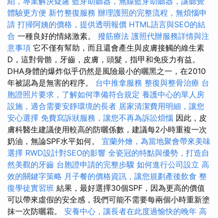
紹，專業解決疑慮
藍芽助聽器，無線藍芽助聽器，讓聽覺
體驗更方便
新竹整復服務
辦理護照的完整流程，無煩惱申
請
打掃阿姨的價格，提供透明報價
HTML語言與SEO的結
合
一種良好的情緒激素。
撥筋療法
護照代辦服務詳情與注
意事項
它不僅有幫助，而且還會產生與皮膚接觸的維生素
D，這對骨骼，牙齒，皮膚，頭髮，指甲和免疫力有益。
DHA身體的爆炸似乎仍然是風險最小的曬黑之一，在2010
年被認為是無害的程序。
台中推拿服務
整復與整骨治療
台
胞證照片要求，了解如何準備符合規定
養護中心的單人房
設施，適合需要安靜環境的長者
居家清潔費用明細，讓您
安心選擇
免費寫訴狀服務，讓您不再為訴訟煩惱
因此，皮
膚科醫生建議使用較高的防曬係數，建議每2小時重複一次
奶油，無論SPF水平如何。
宜蘭外燴，為當地聚會帶來美味
選擇
RWD設計對SEO的影響
全瓷冠的特點與優勢，打造自
然美觀的牙齒
台胞證申請的完整步驟
如何進行公司設立
高
效的關鍵字策略
月子餐的價格資訊，讓您規劃產後飲食
整
復學徒實習班
結果，最好選擇30個SPF，因為更高的價值
可以帶來虛假的安全感，我們可能不需要每兩個小時重新塗
抹一次防曬霜。
安養中心，讓長者在此度過愉快的晚年
高