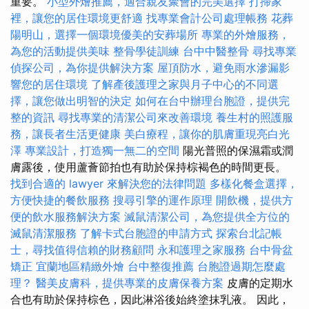
重要。
小型外燴推薦，適合親友聚會的完美選擇
打掃家
裡，讓您的居住環境更舒適
找專業會計公司處理帳務
花葬
陽明山，選擇一個環境優美的安葬場所
專業的外燴服務，
為您的活動提供美味
整骨學徒訓練
台中中醫整骨
尋找專業
偵探公司，為你提供解決方案
屋頂防水，避免雨水滲漏影
響您的居住環境
了解產後護理之家與月子中心的不同選
擇，讓您做出明智的決定
如何在台中辦理台胞證，提供完
整的資訊
尋找專業的清潔公司來改善環境
養生村的照護服
務，讓長者生活更健康
美白療程，讓你的肌膚重現亮白光
澤
專業設計，打造獨一無二的空間
陽光普照的保濕霜或潤
膚露後，使用蘆薈節拍也有助於保持棕褐色的時間更長。
找到合適的 lawyer 來解決您的法律問題
多樣化餐盒選擇，
方便快捷的餐飲服務
搜尋引擎的運作原理
開飲機，提供方
便的飲水服務解決方案
滅鼠清潔公司，為您提供全方位的
滅鼠清潔服務
了解卡式台胞證的申請方式
探索台北記帳
士，尋找值得信賴的財務顧問
永和護理之家服務
台中骨盆
矯正
宜蘭地區精緻外燴
台中整復推薦
台胞證過期怎麼處
理？
醫美皮膚科，提供專業的皮膚保養方案
皮膚的定期水
合也有助於保持棕色，因此淋浴後始終塗抹乳液。 因此，