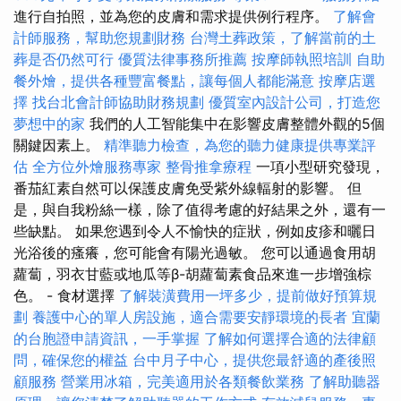
進行自拍照，並為您的皮膚和需求提供例行程序。
了解會
計師服務，幫助您規劃財務
台灣土葬政策，了解當前的土
葬是否仍然可行
優質法律事務所推薦
按摩師執照培訓
自助
餐外燴，提供各種豐富餐點，讓每個人都能滿意
按摩店選
擇
找台北會計師協助財務規劃
優質室內設計公司，打造您
夢想中的家
我們的人工智能集中在影響皮膚整體外觀的5個
關鍵因素上。
精準聽力檢查，為您的聽力健康提供專業評
估
全方位外燴服務專家
整骨推拿療程
一項小型研究發現，
番茄紅素自然可以保護皮膚免受紫外線輻射的影響。 但
是，與自我粉絲一樣，除了值得考慮的好結果之外，還有一
些缺點。 如果您遇到令人不愉快的症狀，例如皮疹和曬日
光浴後的瘙癢，您可能會有陽光過敏。 您可以通過食用胡
蘿蔔，羽衣甘藍或地瓜等β-胡蘿蔔素食品來進一步增強棕
色。 - 食材選擇
了解裝潢費用一坪多少，提前做好預算規
劃
養護中心的單人房設施，適合需要安靜環境的長者
宜蘭
的台胞證申請資訊，一手掌握
了解如何選擇合適的法律顧
問，確保您的權益
台中月子中心，提供您最舒適的產後照
顧服務
營業用冰箱，完美適用於各類餐飲業務
了解助聽器