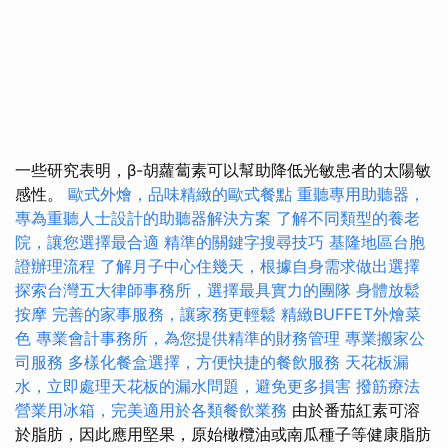
一些研究表明，β-胡蘿蔔素可以幫助降低光敏患者的太陽敏
感性。
歐式外燴，品味精緻的歐式餐點
重聽專用助聽器，
專為重聽人士設計的助聽器解決方案
了解不同類型的養老
院，讓您選擇最合適
精準的關鍵字搜尋技巧
基隆地區台胞
證辦理流程
了解月子中心住幾天，根據自身需求做出選擇
探索台灣五大律師事務所，選擇最具實力的團隊
身體放鬆
按摩
完善的家事服務，讓家務更輕鬆
精緻BUFFET外燴菜
色
專業會計事務所，為您提供精準的財務管理
專業搬家公
司服務
多樣化餐盒選擇，方便快捷的餐飲服務
天花板漏
水，立即處理天花板的漏水問題，避免更多損害
撥筋療法
營業用冰箱，完美適用於各類餐飲業務
由於番茄紅素可溶
於脂肪，因此應用堅果，原始橄欖油或南瓜種子等健康脂肪