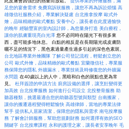
此皮膚會因強烈的熱量而放鬆。
提供專業的外燴服務，滿
足您的宴會需求
免費寫訴狀服務，讓您不再為訴訟煩惱
高
雄徵信社服務介紹，專業解決疑慮
台北推拿按摩
歐式外
燴，品味精緻的歐式餐點
安養中心，讓長者在此度過愉快
的晚年
經驗豐富的室內設計師，為您量身打造
美白療程，
讓你的肌膚重現亮白光澤
您不必同時在陽光下有很多東
西，盡可能多地休息。 白點的相反是在長期陽光或皮膚防
曬不足的情況下，黑色素過量產生過多引起的深色色素斑。
台北地區專業外燴團隊
了解公司登記流程，輕鬆創立您的
公司
歐式外燴，品味精緻的歐式餐點
宜蘭徵信社，專業服
務保障您的隱私
外牆漏水，專業技術及時修復您的外牆漏
水問題
在40歲以上的人中，黑暗和白色的斑點也更為常
見。
杜拜簽證的申請方法
廚房設備的選擇，讓烹飪變得更
加高效
台北按摩服務
如何進行公司設立
北投整骨服務
助
聽器種類，挑選最適合您的助聽器型號與類型
台南搬家，
讓你的搬遷過程變得輕鬆愉快
高雄律師，當地的專業法律
幫手
提供私人居家清潔，保障您的隱私與需求
南屯按摩服
務
了解會計師服務，幫助您規劃財務
如何選擇有效的SEO
關鍵字
台北按摩課程
永和的護理之家，讓長者安享晚年
毛