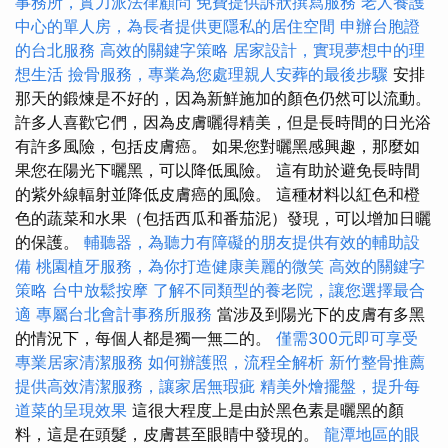
事務所，實力派法律顧問
免費提供訴狀撰寫服務
老人養護
中心的單人房，為長者提供更隱私的居住空間
申辦台胞證
的台北服務
高效的關鍵字策略
居家設計，實現夢想中的理
想生活
撿骨服務，專業為您處理親人安葬的最後步驟
安排
那天的鍛煉是不好的，因為新鮮施加的顏色仍然可以流動。
許多人喜歡它們，因為皮膚曬得精美，但是長時間的日光浴
有許多風險，包括皮膚癌。 如果您對曬黑感興趣，那麼如
果您在陽光下曬黑，可以降低風險。 這有助於避免長時間
的紫外線輻射並降低皮膚癌的風險。 這種材料以紅色和橙
色的蔬菜和水果（包括西瓜和番茄泥）發現，可以增加日曬
的保護。
輔聽器，為聽力有障礙的朋友提供有效的輔助設
備
桃園植牙服務，為你打造健康美麗的微笑
高效的關鍵字
策略
台中放鬆按摩
了解不同類型的養老院，讓您選擇最合
適
專屬台北會計事務所服務
當涉及到陽光下的皮膚有多黑
的情況下，每個人都是獨一無二的。
僅需300元即可享受
專業居家清潔服務
如何辦護照，流程全解析
新竹整骨推薦
提供高效清潔服務，讓家居無瑕疵
精美外燴擺盤，提升每
道菜的呈現效果
這很大程度上是由於黑色素是曬黑的顏
料，這是在頭髮，皮膚甚至眼睛中發現的。
龍潭地區的眼