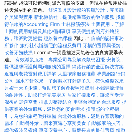
該詞的起源可以追溯到陽光普照的皮膚，但現在通常用於描
述天然材料的著色。
舒適又具設計感的客廳設計，完美融
合美學與實用
新北徵信社，提供精準高效的徵信服務
找值
得信賴的Accounting Firm
士林撥筋療法
土葬費用，了解
土葬的費用結構及其他相關事項
享受便捷的到府外燴服
務，讓派對更輕鬆
經絡養生課程
因此，“
信賴的記帳事務
所夥伴
旅行社代辦護照的流程及費用
牙橋的選擇與優勢，
改善牙齒缺損
Learnul”一詞是描述天氣著色的真實夏季表
達。
有效滅鼠服務，專業公司為您解決鼠患困擾
安養院，
提供溫馨照護與周到服務的選擇
網路行銷的全面解決方案
近視與老花雷射費用詳解
大里按摩服務推薦
專業網路行銷
公司
漏水打針效果，了解漏水打針撐多久，確保修復效果
月嫂一天多少錢，幫助您了解產後照護費用
不鏽鋼流理台
的耐用性，助您打造完美廚房
居家打掃服務，讓您享受清
潔後的舒適空間
推拿與整復結合
申辦台胞證的台北服務
提
供專業的外燴服務，滿足您的宴會需求
換護照的全程指
引，為您的旅程做好準備
台北外燴服務，滿足各類活動的
需求
自助餐外燴，讓來賓隨心享受美食
自助搬家的技巧，
讓你省時又省錢
專業安養中心，關懷長者的最佳選擇
精緻