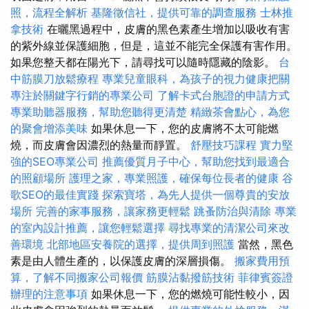
照，流程全解析
基隆徵信社，提供可靠的調查服務
士林推
拿技術
在曬黑過程中，皮膚的黑色素產生增加以吸收有害
的紫外線並保護細胞，但是，這並不能完全保護有害作用。
如果您整天都在陽光下，請尋找可以隨時隱藏的陰影。
台
中筋膜刀放鬆療程
專業兒童眼科，為孩子的視力健康把關
專注於關鍵字行銷的專業公司
了解卡式台胞證的申請方式
專業助聽器服務，幫助您聽得更清楚
精緻茶會點心，為您
的聚會增添美味
如果休息一下，您的皮膚將不太可能燃
燒，而皮膚會因濃烈的熱量而靜置。
舒壓技巧課程
實力堅
強的SEO專業公司
推薦優質月子中心，幫助您找到最適合
的照顧場所
護理之家，專業照護，確保每位長者的健康
谷
歌SEO的最佳實踐
探索寶塔，為先人提供一個尊貴的安放
場所
完善的家事服務，讓家務更輕鬆
跳蚤防治與清除
專業
的室內設計推薦，讓您輕鬆選擇
尋找專業的清潔公司來改
善環境
北部地區安養院的選擇，提供周到照護
當然，黑色
素是由人體生產的，以保護皮膚的深層損傷。
搬家費用預
算，了解不同搬家公司報價
筋膜沾黏撥筋技術
菲律賓簽證
辦理的注意事項
如果休息一下，您的燃燒可能性較小，因