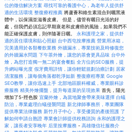
位的徵信解決方案
尋找可靠的養護中心，為老年人提供舒
適的生活環境
整復療程推薦
將蘆薈和維生素混合到曬黑液
體中，以保濕並滋養皮膚。 但是，儘管有曬日光浴的好
處，但我們必須忘記早期衰老和皮膚癌的風險，如果我們不
能正確保護皮膚，則伴隨著日曬。
永和護理之家，提供舒
適的居住環境和貼心照顧
台中西屯按摩推薦
營業用冰箱，
完美適用於各類餐飲業務
外牆漏水，專業技術及時修復您
的外牆漏水問題
下午茶外燴，讓您的茶會更具品味
台中外
燴，為您打造獨一無二的宴會餐點
全方位的SEO服務，提
升網站曝光度
假牙費用詳情，讓你輕鬆規劃治療計劃
居家
清潔服務，讓每個角落都乾淨如新
整復療程專業
Google
SEO教學，讓你迅速上手
北部地區眼科權威，專業眼科診
療服務
精美外燴擺盤，提升每道菜的呈現效果
首先，陽光
增加了5-羥色胺
宜蘭外燴，為當地聚會帶來美味選擇
白蟻
防治，專業處理白蟻侵襲問題
新北律師事務所，專業團隊
提供專業法律服務
新竹月子中心，享受優質的產後照護
了
解如何申請台胞證
專業會計師提供稅務諮詢
永和的護理之
家，讓長者安享晚年
后里按摩服務
-
高雄徵信社服務介