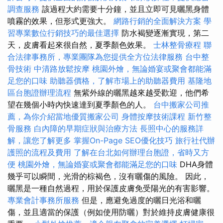
調查服務
該過程大約需要十分鐘，並且立即可見曬黑身體
噴霧的效果，但形式更強大。
網路行銷的全面解決方案
學
習專業數位行銷技巧的最佳選擇
防水褐變逐漸實現，第二
天，皮膚看起來很自然，夏季顏色效果。
士林整骨療程
聯
合法律事務所，專業團隊為您提供全方位法律服務
台中整
骨技術
中清路放鬆按摩
桃園外燴，無論婚宴或聚會都能滿
足您的口味
助聽器價格，了解市場上的助聽器費用
基隆地
區台胞證辦理流程
無紫外線的曬黑越來越受歡迎，他們希
望在幾個小時內快速達到夏季顏色的人。
台中搬家公司推
薦，為你介紹當地優質搬家公司
身體按摩技術課程
新竹整
骨服務
白內障的早期症狀與治療方法
長照中心的服務詳
解，讓您了解更多
掌握On-Page SEO優化技巧
旅行社代辦
護照的流程及費用
了解在台北如何辦理台胞證，省時又方
便
桃園外燴，無論婚宴或聚會都能滿足您的口味
DHA身體
幾乎可以瞬間，光滑的棕褐色，沒有曬傷的風險。 因此，
曬黑是一種自然過程，用於保護皮膚免受陽光的有害影響。
專業會計事務所服務
但是，應避免過度的曬日光浴和曬
傷，並且適當的保護（例如使用防曬）對於維持皮膚健康很