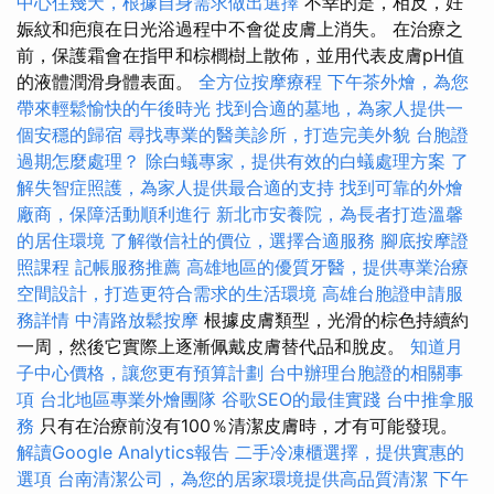
中心住幾天，根據自身需求做出選擇
不幸的是，相反，妊
娠紋和疤痕在日光浴過程中不會從皮膚上消失。 在治療之
前，保護霜會在指甲和棕櫚樹上散佈，並用代表皮膚pH值
的液體潤滑身體表面。
全方位按摩療程
下午茶外燴，為您
帶來輕鬆愉快的午後時光
找到合適的墓地，為家人提供一
個安穩的歸宿
尋找專業的醫美診所，打造完美外貌
台胞證
過期怎麼處理？
除白蟻專家，提供有效的白蟻處理方案
了
解失智症照護，為家人提供最合適的支持
找到可靠的外燴
廠商，保障活動順利進行
新北市安養院，為長者打造溫馨
的居住環境
了解徵信社的價位，選擇合適服務
腳底按摩證
照課程
記帳服務推薦
高雄地區的優質牙醫，提供專業治療
空間設計，打造更符合需求的生活環境
高雄台胞證申請服
務詳情
中清路放鬆按摩
根據皮膚類型，光滑的棕色持續約
一周，然後它實際上逐漸佩戴皮膚替代品和脫皮。
知道月
子中心價格，讓您更有預算計劃
台中辦理台胞證的相關事
項
台北地區專業外燴團隊
谷歌SEO的最佳實踐
台中推拿服
務
只有在治療前沒有100％清潔皮膚時，才有可能發現。
解讀Google Analytics報告
二手冷凍櫃選擇，提供實惠的
選項
台南清潔公司，為您的居家環境提供高品質清潔
下午