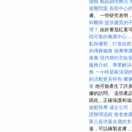
侵蝕
氣結調理療法
侵襲問題
長照中心
膚。 一些研究表明
科醫師
提供優質的
理？
由於番茄紅素可
找可靠的養護中心，
點與優勢，打造自然
的殯葬服務
按摩專
推薦
現代簡約主臥
服務介紹，專業解決
務
一小時居家清潔
的活動更具特色
搬
拿
他可能產生了許多
據的訪問。 這些產
因此，正確保護和滋
放鬆按摩
成立公司
證辦理流程
推拿推
家人提供最合適的支
速，可以繪製皮膚，