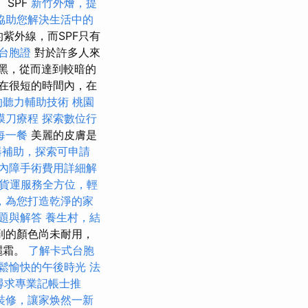
SPF
新竹外燴，提
協助您解決生活中的
的紫外線，而SPF只有
台胞證
對於許多人來
曬黑，從而達到較暗的
在很短的時間內，在
的聽力輔助技術
桃園
膜刀療程
探索數位行
每一餐
美麗的皮膚是
器補助，探索可申請
內障手術費用詳細解
貨運服務全方位，輕
，為您打造乾淨的家
題與解答
養生村，結
到的顏色尚未耐用，
曬霜。
了解卡式台胞
鬆愉快的午後時光
法
尋求專業記帳士推
裝修，讓家焕然一新