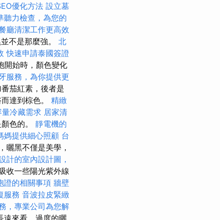
SEO優化方法
設立墓
準聽力檢查，為您的
餐廳清潔工作更高效
曬黑並不是那麼強。
北
效
快速申請泰國簽證
細胞開始時，顏色變化
牙服務，為你提供更
加番茄紅素，後者是
浴而達到棕色。
精緻
容量冷藏需求
居家清
是顏色的。
靜電機的
媽媽提供細心照顧
台
，曬黑不僅是美學，
設計的室內設計圖，
吸收一些陽光紫外線
胞證的相關事項
牆壁
復服務
音波拉皮緊緻
務，專業公司為您解
長遠來看，過度的曬