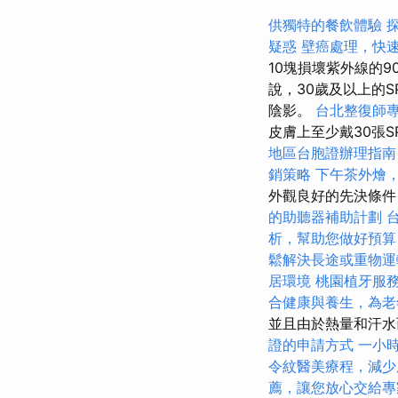
供獨特的餐飲體驗
疑惑
壁癌處理，快
10塊損壞紫外線的9
說，30歲及以上的
陰影。
台北整復師
皮膚上至少戴30張
地區台胞證辦理指南
銷策略
下午茶外燴
外觀良好的先決條件
的助聽器補助計劃
析，幫助您做好預算
鬆解決長途或重物運
居環境
桃園植牙服
合健康與養生，為老
並且由於熱量和汗水
證的申請方式
一小
令紋醫美療程，減少
薦，讓您放心交給專