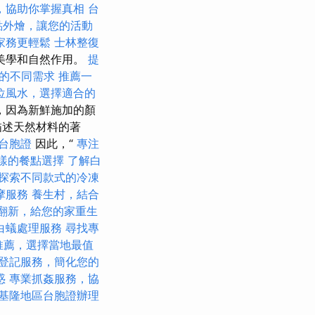
，協助你掌握真相
台
點外燴，讓您的活動
家務更輕鬆
士林整復
美學和自然作用。
提
的不同需求
推薦一
位風水，選擇適合的
，因為新鮮施加的顏
描述天然材料的著
台胞證
因此，“
專注
多樣的餐點選擇
了解白
探索不同款式的冷凍
摩服務
養生村，結合
翻新，給您的家重生
白蟻處理服務
尋找專
推薦，選擇當地最值
登記服務，簡化您的
惑
專業抓姦服務，協
基隆地區台胞證辦理