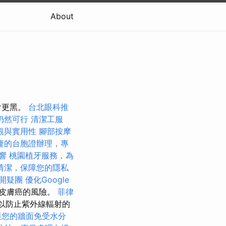
About
會更黑。
台北眼科推
仍然可行
清潔工服
觀與實用性
腳部按摩
隆的台胞證辦理，專
響
桃園植牙服務，為
清潔，保障您的隱私
開疑團
優化Google
皮膚癌的風險。
菲律
以防止紫外線輻射的
護您的牆面免受水分