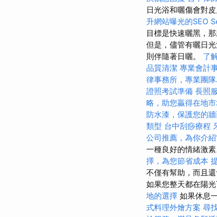
日光浴和曬傷會對皮
升網站曝光的SEO Ser
目標是快速曬黑，那
但是，儘管有曬日光
則伴隨著日曬。
了
品質清潔
專業會計
律事務所，專業團隊
證照考試準備
長照
略，助您贏得在地市
防水漆，保護您的牆
類型
台中刮痧療程
公司推薦，為你介紹
一種良好的情緒激
擇，為您節省成本
不僅有幫助，而且還
如果您整天都在陽光
地的選擇
如果休息一
式料理外燴方案
尋