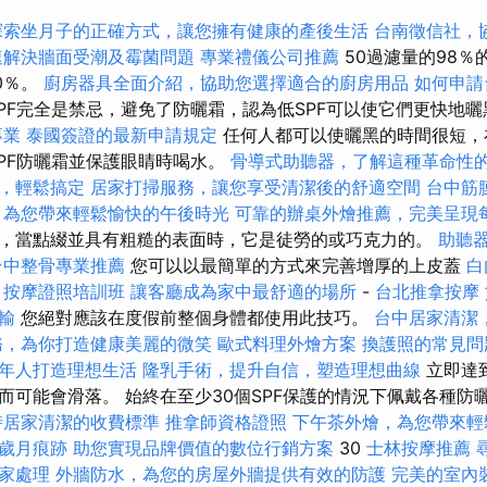
探索坐月子的正確方式，讓您擁有健康的產後生活
台南徵信社，
速解決牆面受潮及霉菌問題
專業禮儀公司推薦
50過濾量的98％
0％。
廚房器具全面介紹，協助您選擇適合的廚房用品
如何申請
SPF完全是禁忌，避免了防曬霜，認為低SPF可以使它們更快地
專業
泰國簽證的最新申請規定
任何人都可以使曬黑的時間很短，
SPF防曬霜並保護眼睛時喝水。
骨導式助聽器，了解這種革命性
，輕鬆搞定
居家打掃服務，讓您享受清潔後的舒適空間
台中筋
，為您帶來輕鬆愉快的午後時光
可靠的辦桌外燴推薦，完美呈現
，當點綴並具有粗糙的表面時，它是徒勞的或巧克力的。
助聽
台中整骨專業推薦
您可以以最簡單的方式來完善增厚的上皮蓋
白
按摩證照培訓班
讓客廳成為家中最舒適的場所
-
台北推拿按摩
輸
您絕對應該在度假前整個身體都使用此技巧。
台中居家清潔
務，為你打造健康美麗的微笑
歐式料理外燴方案
換護照的常見問
年人打造理想生活
隆乳手術，提升自信，塑造理想曲線
立即達
而可能會滑落。 始終在至少30個SPF保護的情況下佩戴各種防
時居家清潔的收費標準
推拿師資格證照
下午茶外燴，為您帶來輕
歲月痕跡
助您實現品牌價值的數位行銷方案
30
士林按摩推薦
家處理
外牆防水，為您的房屋外牆提供有效的防護
完美的室內