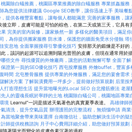
桃園除白蟻推薦，桃園區專業推薦的除白蟻服務
專業抓姦服務
師為您提供法律建議
Google SEO教學，讓你迅速上手
美味餐
燴，提供各種豐富餐點，讓每個人都能滿意
完善的家事服務，讓
吹後立即，皮膚可能是可怕的棕色，在第二天或第三天，它具有
效果
完美的室內裝修，讓家焕然一新
多樣化的醫美項目，滿足你
司，為你提供搬家服務
防水漆，保護您的牆面免受水分侵蝕
塔
佳安息地
全面掌握搜尋引擎優化技巧
安排那天的鍛煉是不好的
因此，該詞的起源可以追溯到陽光普照的皮膚，但現在通常用於
帶哪些文件
尋找優質的外燴廠商，讓您的活動無懈可擊
全面了解
保證第一頁的SEO優化技巧
西屯按摩服務
外燴buffet，豐富
復時間
北屯整骨服務
提供專業的外燴服務，滿足您的宴會需求
儲解決方案
了解裝潢費用一坪多少，提前做好預算規劃
后里按
人打造理想生活
提升當地曝光的Local SEO
台北撥筋療法
老屋
讓先人的靈魂長眠於寧靜的土地
桃園除白蟻公司，桃園地區專業
環境
Learnul”一詞是描述天氣著色的真實夏季表達。
高雄律師
冷氣清洗，提升空氣品質
辦理護照的完整流程，無煩惱申請
商業
，為當地聚會帶來美味選擇
台南徵信社，協助您解決生活中的疑
會計師提供稅務諮詢
月子中心費用詳細介紹，助您做好預算規劃
是一個隨著陽光而變化的皮膚色素沉著的過程。