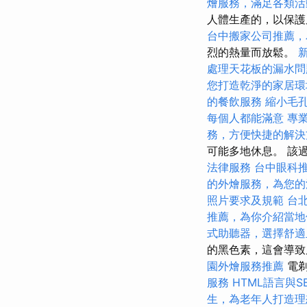
燴服務，滿足各類活
人體生產的，以保
台中搬家公司推薦，
烈的熱量而放鬆。
處理天花板的漏水問
您打造乾淨的家居環
的餐飲服務
縮小毛
每個人都能滿意
專
務，方便快捷的解決
可能多地休息。 該
法律服務
台中眼科
的外燴服務，為您的
照片要求及規範
台
推薦，為你介紹當地
式助聽器，選擇舒適
的黑色素，這會導
園外燴服務推薦
電
服務
HTML語言與S
生，為老年人打造理