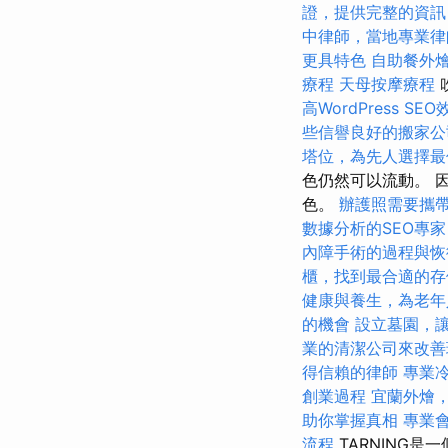
證，提供完整的資訊
中律師，當地專業律
更具特色
自助餐外
療程
天母按摩療程
高WordPress SEO
些信譽良好的搬家公
塔位，為先人選擇最
色仍然可以流動。 
色。
辦護照需要攜
數據分析的SEO專家
內障手術的過程與恢
櫃，找到最合適的存
健康與養生，為老年
的機會
設立墓園，
業的清潔公司來改善
得信賴的律師
專業
創業過程
宜蘭外燴
助你掌握真相
專業
流程
TARNING