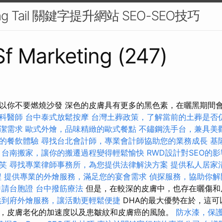
g Tail 關鍵字提升網站 SEO-SEO技巧
 Sf Marketing (247)
以你不要燃燒沙發 深色的皮膚具有更多的黑色素，在曬黑期間
科醫師
台中泰式放鬆按摩
台灣土葬政策，了解當前的土葬是否
潔需求
歐式外燴，品味精緻的歐式餐點
不鏽鋼洗手台，兼具美
的餐飲體驗
尋找台北會計師，專業會計師協助您的業務成長
基
台南搬家，讓你的搬遷過程變得輕鬆愉快
RWD設計對SEO的影
笑
尋找專業律師事務所，為您提供法律解決方案
提供私人居家
程
提供專業的外燴服務，滿足您的宴會需求
偵探服務，協助你解
申請台胞證
台中撥筋療法
但是，在較深的皮膚中，也存在曬傷和
供到府外燴服務，讓活動更輕鬆便捷
DHA的最大優勢在於，這可
，皮膚老化的加速度以及患皺紋和皮膚癌的風險。
防水漆，保