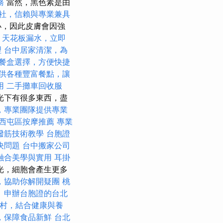
務
當然，黑色素是由
社，信賴與專業兼具
小，因此皮膚會因強
天花板漏水，立即
理
台中居家清潔，為
餐盒選擇，方便快捷
供各種豐富餐點，讓
用
二手攤車回收服
光下有很多東西，盡
，專業團隊提供專業
西屯區按摩推薦
專業
撥筋技術教學
台胞證
決問題
台中搬家公司
融合美學與實用
耳掛
光，細胞會產生更多
，協助你解開疑團
桃
。
申辦台胞證的台北
村，結合健康與養
，保障食品新鮮
台北