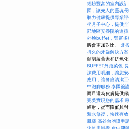
經驗豐富的室內設計
園，讓先人的靈魂長
聽力健康提供專業評
坐月子中心，提供全
部地區安養院的選擇
外燴buffet，豐富
將會更加對比。
北
持久的牙齒解決方案
類胡蘿蔔素和抗氧化
BUFFET外燴菜色
長
潔費用明細，讓您安
應用，讓餐廳清潔工
中泡腳服務
泰國簽
而且還為皮膚提供
完美實現您的需求
輻射，從而降低其
漏水修復，快速有效
肌膚
高雄台胞證申
決鼠患困擾
台中律