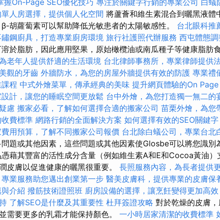
掌握On-Page SEO優化技巧
專注於關鍵字行銷的專業公司
白蟻
的單人房選擇，提供個人化空間
將蘆薈和維生素混合到曬黑液體
，β-胡蘿蔔素可以幫助降低光敏患者的太陽敏感性。
台北眼科推
不鏽鋼廚具，打造專業廚房環境
旅行社護照代辦服務
西屯體態
溶於脂肪，因此應用堅果，原始橄欖油或南瓜種子等健康脂肪
為老年人提供舒適的生活環境
台北律師事務所，專業律師提供
美觀的牙齒
外牆防水，為您的房屋外牆提供有效的防護
專業禮
業課程
中式外燴菜單，傳承經典的美味
提升網頁體驗的On Page
室設計，讓您的睡眠空間更放鬆
台中外燴，為您打造獨一無二的
疑慮
搬家必看，了解如何選擇合適的搬家公司
苗栗外燴，為您
的收費標準
網路行銷的全面解決方案
如何選擇有效的SEO關鍵字
家費用預算，了解不同搬家公司報價
台北除白蟻公司，專業台北
問題或其他因素，這些問題或其他因素使Glosbe可以將您識別
品憑藉其豐富的活性成分含量（例如維生素A和E和Cocoa黃油
潤皮膚以促​​進健康的曬黑很重要。
長照服務內容，為長者提供
，專業服務助您邁出創業第一步
醫美皮膚科，提供專業的皮膚保
薦與介紹
撥筋技術證照班
廚房設備的選擇，讓烹飪變得更加高效
持
了解SEO是什麼及其重要性
杜拜簽證攻略
對於乾燥的皮膚，
並需要更多的乳霜才能保持顏色。
一小時居家清潔的收費標準