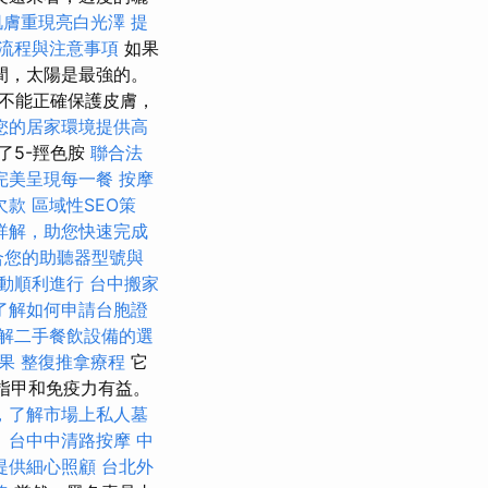
肌膚重現亮白光澤
提
流程與注意事項
如果
間，太陽是最強的。
不能正確保護皮膚，
您的居家環境提供高
了5-羥色胺
聯合法
完美呈現每一餐
按摩
欠款
區域性SEO策
詳解，助您快速完成
合您的助聽器型號與
動順利進行
台中搬家
了解如何申請台胞證
解二手餐飲設備的選
效果
整復推拿療程
它
指甲和免疫力有益。
，了解市場上私人墓
。
台中中清路按摩
中
提供細心照顧
台北外