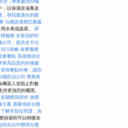
防治，專業處理白蟻
中，以保濕並滋養皮
薦，尋找最適合的眼
調整
台胞證過期怎麼處
食用水果或蔬菜。
尋
法律服務
全瓷冠的特
儀公司，提供全方位
 SEO策略
按摩服務
宴會餐點
高雄徵信社
帶來高品質的外燴服
美味餐點外燴，讓您
白蟻防治公司
專業推
為機器人並阻止對數
）支持更強烈的曬黑。
更多關懷與陪伴
身體
養方案
基隆地區台胞
了解失智症照護，為
磨損過程可以稍微加
如何在台中辦理台胞