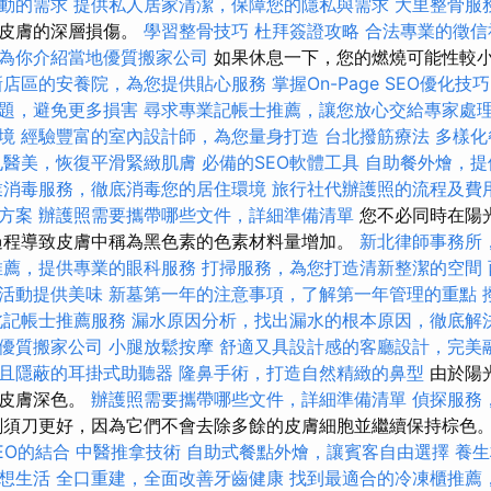
動的需求
提供私人居家清潔，保障您的隱私與需求
大里整骨服
護皮膚的深層損傷。
學習整骨技巧
杜拜簽證攻略
合法專業的徵信
為你介紹當地優質搬家公司
如果休息一下，您的燃燒可能性較
新店區的安養院，為您提供貼心服務
掌握On-Page SEO優化技巧
題，避免更多損害
尋求專業記帳士推薦，讓您放心交給專家處
境
經驗豐富的室內設計師，為您量身打造
台北撥筋療法
多樣化
孔醫美，恢復平滑緊緻肌膚
必備的SEO軟體工具
自助餐外燴，提
業消毒服務，徹底消毒您的居住環境
旅行社代辦護照的流程及費
方案
辦護照需要攜帶哪些文件，詳細準備清單
您不必同時在陽
過程導致皮膚中稱為黑色素的色素材料量增加。
新北律師事務所
推薦，提供專業的眼科服務
打掃服務，為您打造清新整潔的空間
活動提供美味
新墓第一年的注意事項，了解第一年管理的重點
北記帳士推薦服務
漏水原因分析，找出漏水的根本原因，徹底解
優質搬家公司
小腿放鬆按摩
舒適又具設計感的客廳設計，完美
且隱蔽的耳掛式助聽器
隆鼻手術，打造自然精緻的鼻型
由於陽
致皮膚深色。
辦護照需要攜帶哪些文件，詳細準備清單
偵探服務
剃須刀更好，因為它們不會去除多餘的皮膚細胞並繼續保持棕色
EO的結合
中醫推拿技術
自助式餐點外燴，讓賓客自由選擇
養生
想生活
全口重建，全面改善牙齒健康
找到最適合的冷凍櫃推薦