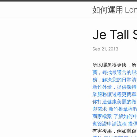
如何運用 Lon
Je Tall
Sep 21, 2013
所以曬黑得更快，所
薦，尋找最適合的眼
務，解決您的日常清
新竹外燴，提供獨特
業服務讓過程更簡單
你打造健康美麗的微
與需求
新竹推拿療
商家檔案
了解如何
賓簽證申請流程
提
有害後果，例如曬傷