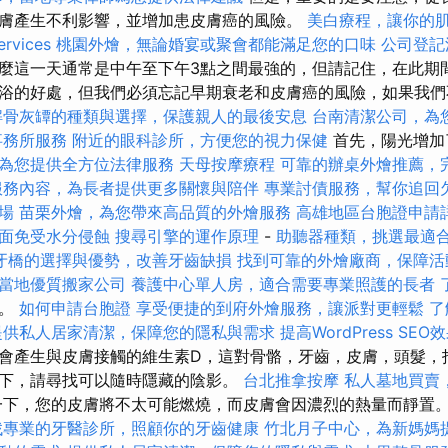
膚產生不利影響，並增加患皮膚癌的風險。
美白療程，讓你的
vices
桃園外燴，無論婚宴或聚會都能滿足您的口味
公司登記
麼這一天通常是中午至下午3點之間最強的，但請記住，在此期
浴的好處，但我們必須忘記早期衰老和皮膚癌的風險，如果我們
解骨灰罈的種類與選擇，保護親人的最後安息
台南清潔公司，為
事務所服務
附近的眼科診所，方便您的視力保健
首先，陽光增加
為您提供全方位法律服務
天母按摩療程
可靠的辦桌外燴推薦，
服務內容，為長者提供更多關懷與陪伴
專業討債服務，幫你追回
場
苗栗外燴，為您帶來高品質的外燴服務
高雄地區台胞證申請
面免受水分侵蝕
搜尋引擎的運作原理
-
助聽器種類，挑選最適
牙橋的選擇與優勢，改善牙齒缺損
找到可靠的外燴廠商，保障活
當地優質搬家公司
養護中心單人房，適合需要專業照護的長者
素。
如何申請台胞證
享受便捷的到府外燴服務，讓派對更輕鬆
了
提供私人居家清潔，保障您的隱私與需求
提高WordPress SEO
會產生與皮膚接觸的維生素D，這對骨骼，牙齒，皮膚，頭髮，
下，請尋找可以隨時隱藏的陰影。
台北推拿按摩
私人墓地買賣
下，您的皮膚將不太可能燃燒，而皮膚會因濃烈的熱量而靜置
找專業的牙醫診所，照顧你的牙齒健康
竹北月子中心，為新媽媽