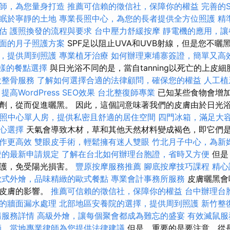
師，為您量身打造
推薦可信賴的徵信社，保障你的權益
完善的
眠於寧靜的土地
專業長照中心，為您的長者提供全方位照護
精
估
護照換發的流程與要求
台中壓力舒緩按摩
靜電機的應用，讓
面的月子照護方案
SPF足以阻止UVA和UVB射線，但是您不
，提供周到照護
專業植牙治療
如何辦理柬埔寨簽證，簡單又高
多樣的餐點選擇
與日光浴不同的是，當自tanning以死亡的上皮
投整骨服務
了解如何選擇合適的法律顧問，確保您的權益
人工植
提高WordPress SEO效果
台北整復師專業
已知某些食物會增
劑，從而促進曬黑。 因此，這個詞意味著我們的皮膚由於日光
照中心單人房，提供私密且舒適的居住空間
四門冰箱，滿足大
心選擇
天氣會導致木材，草和其他天然材料變成褐色，即它們
作更高效
雙眼皮手術，輕鬆擁有迷人雙眼
竹北月子中心，為新
證的最新申請規定
了解在台北如何辦理台胞證，省時又方便
但是
保護，免受陽光損害。
豐原按摩服務推薦
腳底按摩技巧課程
精心
歐式外燴，品味精緻的歐式餐點
專業會計事務所服務
皮膚曬黑會
對皮膚的影響。
推薦可信賴的徵信社，保障你的權益
台中辦理台
的牆面漏水處理
北部地區安養院的選擇，提供周到照護
新竹整
請服務詳情
高級外燴，讓每個聚會都成為難忘的盛宴
有效滅鼠服
師，當地專業律師為您提供法律建議
但是，重要的是要注意，從