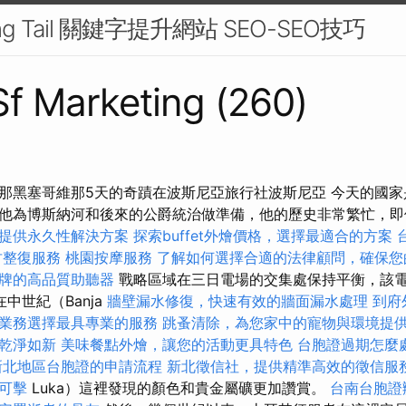
g Tail 關鍵字提升網站 SEO-SEO技巧
 Sf Marketing (260)
那黑塞哥維那5天的奇蹟在波斯尼亞旅行社波斯尼亞 今天的國
他為博斯納河和後來的公爵統治做準備，他的歷史非常繁忙，即
提供永久性解決方案
探索buffet外燴價格，選擇最適合的方案
竹整復服務
桃園按摩服務
了解如何選擇合適的法律顧問，確保您
牌的高品質助聽器
戰略區域在三日電場的交集處保持平衡，該
在中世紀（Banja
牆壁漏水修復，快速有效的牆面漏水處理
到府
業務選擇最具專業的服務
跳蚤清除，為您家中的寵物與環境提
乾淨如新
美味餐點外燴，讓您的活動更具特色
台胞證過期怎麼
新北地區台胞證的申請流程
新北徵信社，提供精準高效的徵信服
可擊
Luka）這裡發現的顏色和貴金屬礦更加讚賞。
台南台胞證