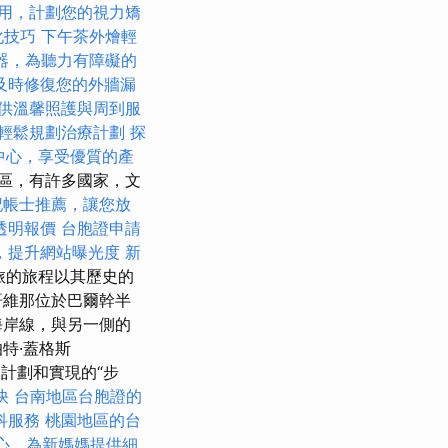
用，計劃您的視力矯
優化技巧
下午茶外燴輕
器，為聽力有障礙的
及時修復您的外牆漏
供溫馨照護與周到服
輕鬆規劃治療計劃
探
中心，享受優質的產
區，有許多國家，文
記帳士推薦，讓您放
透明報價
台胞證申請
，提升網站曝光度
新
旅的旅程以其歷史的
哥維那位於巴爾幹半
里海岸線，與另一側的
特·蓋格斯
的計劃和實現的“步
快
台南地區台胞證的
科服務
桃園地區的台
心，為新媽媽提供細