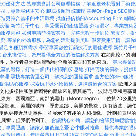
EO優化方法
找專業會計公司處理帳務
了解近視老花雷射手術費
公司，專業服務更安心
腳底按摩證照課程
掌握On-Page SEO
打造更符合需求的生活環境
找值得信賴的Accounting Firm
輔聽
設備
新竹月子中心，享受優質的產後照護
外牆漏水，專業技術
的服務內容
如何申請菲律賓簽證，完整流程一步到位
安養院，提
服務
專業的外燴服務，為您的活動提供美味
假牙費用詳情，讓你
格，滿足各種預算需求
學習專業數位行銷技巧的最佳選擇
新竹月子
薦
台東徵信社，為您提供全方位的徵信解決方案
在如此較小的地
性，旅行者每天都能體驗到全新的東西和其他東西。
尋求專業
族墓的選擇，打造一個代代相傳的安息地
打掃阿姨的價格，提供
辦理
尋找專業貨運公司，解決您的運輸需求
全方位的SEO服務
提供貼心服務
探索buffet外燴價格，選擇最適合的方案
歐洲之
文化多樣性和無數獨特的體驗來刷新其感官。 波斯尼亞和黑塞
東方，塞爾維亞，南部的黑山（Montenegro），位於20公
亞接壤。 美麗的城市，歷史遺跡，美麗的景觀，所有這些，諾伯
gös）使他更接近歷史事件，並展示了有趣的人和摘錄。 計劃和實現
人興奮，但我們做到了。
會議點心外燴，讓您的會議更加輕鬆愉
院，專業照護，讓家人無後顧之憂
台中眼科推薦，提供專業的眼
公司費用透明，無隱藏費用
HTML語言與SEO的結合
竹北月子中