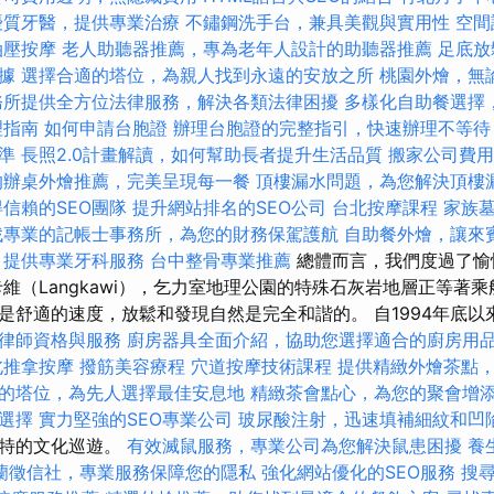
優質牙醫，提供專業治療
不鏽鋼洗手台，兼具美觀與實用性
空間
油壓按摩
老人助聽器推薦，專為老年人設計的助聽器推薦
足底放
據
選擇合適的塔位，為親人找到永遠的安放之所
桃園外燴，無
務所提供全方位法律服務，解決各類法律困擾
多樣化自助餐選擇
理指南
如何申請台胞證
辦理台胞證的完整指引，快速辦理不等待
準
長照2.0計畫解讀，如何幫助長者提升生活品質
搬家公司費用
的辦桌外燴推薦，完美呈現每一餐
頂樓漏水問題，為您解決頂樓
信賴的SEO團隊
提升網站排名的SEO公司
台北按摩課程
家族
找專業的記帳士事務所，為您的財務保駕護航
自助餐外燴，讓來
，提供專業牙科服務
台中整骨專業推薦
總體而言，我們度過了愉
維（Langkawi），乞力室地理公園的特殊石灰岩地層正等著乘
舒適的速度，放鬆和發現自然是完全和諧的。 自1994年底以來，Har
律師資格與服務
廚房器具全面介紹，協助您選擇適合的廚房用
北推拿按摩
撥筋美容療程
穴道按摩技術課程
提供精緻外燴茶點
的塔位，為先人選擇最佳安息地
精緻茶會點心，為您的聚會增
選擇
實力堅強的SEO專業公司
玻尿酸注射，迅速填補細紋和凹
獨特的文化巡遊。
有效滅鼠服務，專業公司為您解決鼠患困擾
養
蘭徵信社，專業服務保障您的隱私
強化網站優化的SEO服務
搜