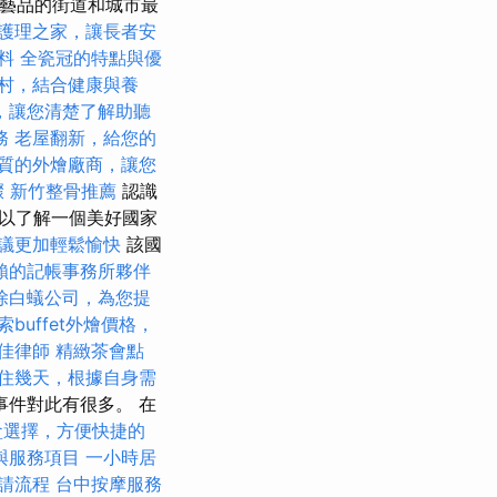
是工藝品的街道和城市最
護理之家，讓長者安
料
全瓷冠的特點與優
村，結合健康與養
，讓您清楚了解助聽
務
老屋翻新，給您的
質的外燴廠商，讓您
驟
新竹整骨推薦
認識
以了解一個美好國家
議更加輕鬆愉快
該國
賴的記帳事務所夥伴
除白蟻公司，為您提
索buffet外燴價格，
佳律師
精緻茶會點
住幾天，根據自身需
事件對此有很多。 在
盒選擇，方便快捷的
與服務項目
一小時居
請流程
台中按摩服務