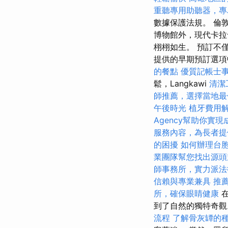
重聽專用助聽器，專
數據保護法規。 倫
博物館外，現代卡拉
栩栩如生。 預訂不
提供的早期預訂選
的餐點
優質記帳士
鬆，Langkawi
清潔
師推薦，選擇當地最
午後時光
植牙費用
Agency幫助你實現
服務內容，為長者提
的困擾
如何辦理台
業團隊幫您找出源頭
師事務所，實力派法
信賴與專業兼具
推
所，確保眼睛健康
在
到了自然的獨特奇
流程
了解骨灰罈的