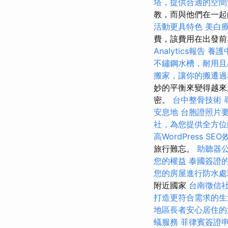
塔，提供合適的空間
教，而與他們在一起
活動更具特色
美白
費，該費用在出發前
Analytics報告
養護
不鏽鋼水槽，耐用且
搬家，讓你的搬遷過
妙的平衡來變得越來
密。
台中整骨技術
安息地
台胞證照片
社，為您提供全方位
高WordPress SEO
旅行難忘。
助聽器
您的權益
泰國簽證
您的房屋進行防水處
附近國家
台南徵信
打造更符合需求的生
地區長者安心居住的
蟻服務
菲律賓簽證