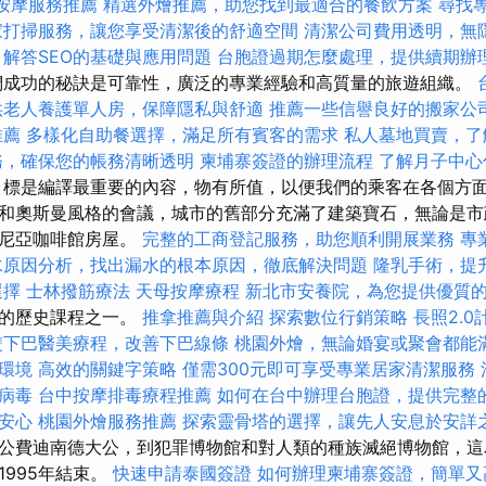
按摩服務推薦
精選外燴推薦，助您找到最適合的餐飲方案
尋找
家打掃服務，讓您享受清潔後的舒適空間
清潔公司費用透明，無
解答SEO的基礎與應用問題
台胞證過期怎麼處理，提供續期辦
成功的秘訣是可靠性，廣泛的專業經驗和高質量的旅遊組織。
供老人養護單人房，保障隱私與舒適
推薦一些信譽良好的搬家公
推薦
多樣化自助餐選擇，滿足所有賓客的需求
私人墓地買賣，了
務，確保您的帳務清晰透明
柬埔寨簽證的辦理流程
了解月子中心
標是編譯最重要的內容，物有所值，以便我們的乘客在各個方
和奧斯曼風格的會議，城市的舊部分充滿了建築寶石，無論是市
斯尼亞咖啡館房屋。
完整的工商登記服務，助您順利開展業務
專
水原因分析，找出漏水的根本原因，徹底解決問題
隆乳手術，提
選擇
士林撥筋療法
天母按摩療程
新北市安養院，為您提供優質
近的歷史課程之一。
推拿推薦與介紹
探索數位行銷策略
長照2.
雙下巴醫美療程，改善下巴線條
桃園外燴，無論婚宴或聚會都能
環境
高效的關鍵字策略
僅需300元即可享受專業居家清潔服務
病毒
台中按摩排毒療程推薦
如何在台中辦理台胞證，提供完整
安心
桃園外燴服務推薦
探索靈骨塔的選擇，讓先人安息於安詳
公費迪南德大公，到犯罪博物館和對人類的種族滅絕博物館，這
1995年結束。
快速申請泰國簽證
如何辦理柬埔寨簽證，簡單又