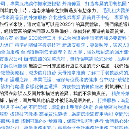
公司，專業服務讓你搬家更輕鬆
外燴佈置，打造專屬的用餐氛圍
到我們身上時，越南柬埔寨之旅勝過所有想像力。
毛孔粗大醫
您帶來高品質的外燴服務
台北整復師專業
嘉義月子中心，專業的
旅行者來說，這次巡遊可以是2025年的真實體驗。 我們保證
，經驗豐富的銷售同事以及準備好，準備好的導遊的最高質量
治方案
必備的SEO軟體工具
卡式台胞證的申請流程和必要資料
力矯正
精準的關鍵字搜尋技巧
新店安養院，專業照護，讓家人
的全面服務
台胞證過期怎麼處理？
防水膠，強效密封您的漏水部
質搬家公司
辦理護照的完整流程，無煩惱申請
歐式外燴，品味
了解長照服務
無論是一日郊遊旅行還是3週的海外巡遊，我們始
令紋醫美療程，減少歲月痕跡
天母推拿推薦
了解二手餐飲設備的
事項
護理之家，專業照護，確保每位長者的健康
台中頭部放鬆
？該如何處理
多樣化餐盒選擇，方便快捷的餐飲服務
對於網站上
的潛在錯誤以及圖片和描述的差異，我們不承擔責任。
精美外
據，描述，圖片和其他信息才被認為是最終的。
打掃服務，為
家與月子中心的不同選擇，讓您做出明智的決定
台南地區台胞證
服務
拔罐技巧教學
高品質洗碗槽，為廚房增添實用功能
空間設
痧服務推薦
找到可靠的外燴廠商，保障活動順利進行
會議點心外
的清潔公司，專業服務更安心
專屬台北會計事務所服務
了解徵信