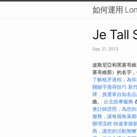
如何運用 Lon
Je Tall
Sep 21, 2013
波斯尼亞和黑塞哥維
塞哥維那）的名字，
了解植牙過程，為你
關鍵字搜尋技巧
新
牌，挑選來自知名品
曲。
台北按摩服務
會計師證照，為您的
服務，讓每個角落都
辦理流程
快速掌握
商，讓您的活動無懈