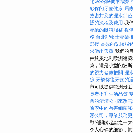
化Google商家檔案
顧你的牙齒健康
居
效密封您的漏水部位
照的流程及費用
我們
專業的眼科服務
提
務
台北記帳士專業
選擇
高效的記帳服
求做出選擇
我們的目
由於奧地利歐洲建築
築，還是小型的波
的視力健康把關
漏
線
牙橋修復牙齒的
市可以提供歐洲最
長者提升生活品質
業的清潔公司來改善
除家中的有害細菌和
潔公司，專業服務更
戰的關鍵起點之一大
令人心碎的細節，於