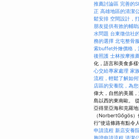
推薦討論區
完善的S
正
高雄地區的清潔
鬆安排
空間設計，
朋友提供有效的輔助
水問題
台東徵信社
務的選擇
北屯整骨
索buffet外燴價
後照護
士林按摩推
化，語言和美食多樣
心交給專家處理
家
流程，輕鬆了解如何
店區的安養院，為您
偉大，自然的美麗，
島以西的東南歐。 從
亞得里亞海和克羅地
（NorbertGő
行”使這條路有點令
申請流程
新店安養
胞證申請流程
清潔