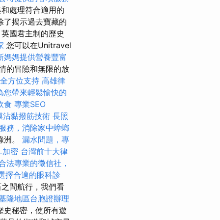
集和處理符合適用的
除了揭示過去寶藏的
，英國君主制的歷史
家
您可以在Unitravel
新媽媽提供營養豐富
情的冒險和無限的放
全方位支持
高雄律
為您帶來輕鬆愉快的
飲食
專業SEO
膜沾黏撥筋技術
長照
服務，消除家中蟑螂
綠洲。
漏水問題，專
L加密
台灣前十大律
合法專業的徵信社，
選擇合適的眼科診
石之間航行，我們看
基隆地區台胞證辦理
歷史秘密，使所有遊