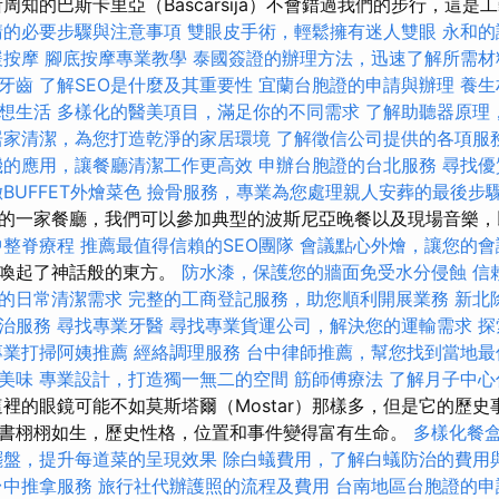
周知的巴斯卡里亞（Bascarsija）不會錯過我們的步行，這
請的必要步驟與注意事項
雙眼皮手術，輕鬆擁有迷人雙眼
永和的
緩按摩
腳底按摩專業教學
泰國簽證的辦理方法，迅速了解所需材
牙齒
了解SEO是什麼及其重要性
宜蘭台胞證的申請與辦理
養生
想生活
多樣化的醫美項目，滿足你的不同需求
了解助聽器原理
居家清潔，為您打造乾淨的家居環境
了解徵信公司提供的各項服
機的應用，讓餐廳清潔工作更高效
申辦台胞證的台北服務
尋找優
BUFFET外燴菜色
撿骨服務，專業為您處理親人安葬的最後步
的一家餐廳，我們可以參加典型的波斯尼亞晚餐以及現場音樂，
中整脊療程
推薦最值得信賴的SEO團隊
會議點心外燴，讓您的會
然喚起了神話般的東方。
防水漆，保護您的牆面免受水分侵蝕
信
的日常清潔需求
完整的工商登記服務，助您順利開展業務
新北
治服務
尋找專業牙醫
尋找專業貨運公司，解決您的運輸需求
探
專業打掃阿姨推薦
經絡調理服務
台中律師推薦，幫您找到當地最
美味
專業設計，打造獨一無二的空間
筋師傅療法
了解月子中心
裡的眼鏡可能不如莫斯塔爾（Mostar）那樣多，但是它的歷史
書栩栩如生，歷史性格，位置和事件變得富有生命。
多樣化餐
擺盤，提升每道菜的呈現效果
除白蟻費用，了解白蟻防治的費用
台中推拿服務
旅行社代辦護照的流程及費用
台南地區台胞證的申