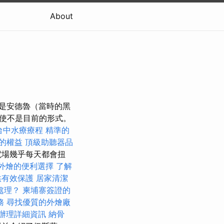
About
家是安德魯（當時的黑
使不是目前的形式。
台中水療療程
精準的
的權益
頂級助聽器品
電場幾乎每天都會扭
外燴的便利選擇
了解
供有效保護
居家清潔
處理？
柬埔寨簽證的
務
尋找優質的外燴廠
辦理詳細資訊
納骨