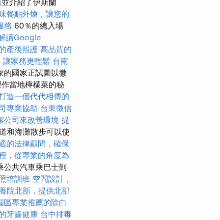
居並介紹了伊斯蘭
味餐點外燴，讓您的
服務
60％的總入場
解讀Google
的產後照護
高品質的
，讓家務更輕鬆
台南
家的國家正試圖以微
製作當地檸檬菜的秘
打造一個代代相傳的
司專業協助
台東徵信
潔公司來改善環境
提
道和海灘散步可以使
適的法律顧問，確保
程，從專業的角度為
乘公共汽車乘巴士到
照培訓班
空間設計，
養院北部，提供北部
園區專業推薦的除白
的牙齒健康
台中排毒