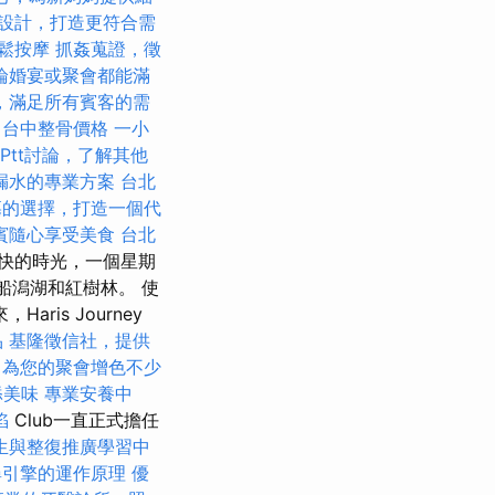
設計，打造更符合需
鬆按摩
抓姦蒐證，徵
論婚宴或聚會都能滿
，滿足所有賓客的需
台中整骨價格
一小
Ptt討論，了解其他
漏水的專業方案
台北
墓的選擇，打造一個代
賓隨心享受美食
台北
快的時光，一個星期
船潟湖和紅樹林。 使
is Journey
品
基隆徵信社，提供
，為您的聚會增色不少
添美味
專業安養中
陷
Club一直正式擔任
生與整復推廣學習中
尋引擎的運作原理
優