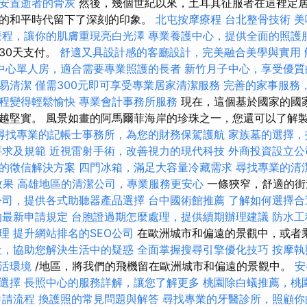
安置逝者的骨灰
然後，幾個世紀以來，土耳其征服者在這裡定
的和平時代留下了深刻的印象。
北屯按摩療程
台北整骨技術
美
療程，讓你的肌膚重現亮白光澤
專業養護中心，提供全面的照護
30天支付。
舒適又具設計感的客廳設計，完美融合美學與實用
中心單人房，適合需要專業照護的長者
新竹月子中心，享受優質
易清潔
僅需300元即可享受專業居家清潔服務
完善的家事服務
程變得輕鬆愉快
專業會計事務所服務
現在，這個基於國家的國
越堅實。 風景如畫的阿馬爾菲海岸的珍珠之一，您還可以了解
尋找專業的記帳士事務所，為您的財務保駕護航
家族墓的選擇，
要求及規範
近視雷射手術，改善視力的現代科技
外商投資設立公
的徵信解決方案
四門冰箱，滿足大容量冷藏需求
尋找專業的清
效果
高雄地區的清潔公司，專業服務更安心
一條狹窄，舒適的街
公司，提供各式助聽器產品選擇
台中國術館推薦
了解如何選擇合
的最新申請規定
台胞證過期怎麼處理，提供續期辦理建議
防水工
理
提升網站排名的SEO公司
在歐洲城市和偏遠的景觀中，或者
社，協助您解決生活中的疑惑
全面掌握搜尋引擎優化技巧
按摩執
活環境
/地區，將我們的飛機留在歐洲城市和偏遠的景觀中。
安
選擇
長照中心的服務詳解，讓您了解更多
桃園除白蟻推薦，桃
申請流程
換護照的常見問題與解答
尋找專業的牙醫診所，照顧你