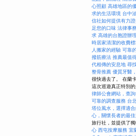
心照顧
高雄地區的
求的生活環境
台中
信社如何提供有力證
足您的口味
法律事
求
高雄的台胞證辦
時居家清潔的收費標
人搬家的經驗
可靠
撥筋療法
推薦最值得
代相傳的安息地
尋
整骨推薦
優質牙醫
很快過去了。 在蘭卡
這次巡遊真正特別的是
律師公會網站，查詢
可靠的調查服務
台
塔位風水，選擇適合
心，關懷長者的最佳
旅行社，並提供了
心
西屯按摩服務
宜