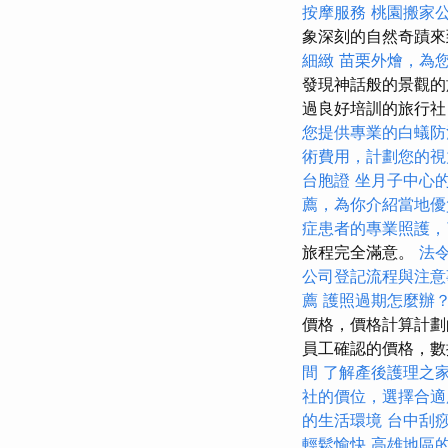
按摩服務
桃園搬家
象深刻的自然奇蹟來
細緻
苗栗外燴，為
發現神話般的景觀的
過良好培訓的旅行社
您提供專業的白蟻防
術費用，計劃您的視
台胞證
坐月子中心
薦，為你介紹當地優
症患者的專業照護，
旅程完全滿意。
法
公司登記流程與注意
薦
護照過期怎麼辦
價格，價格計算計劃
員工確認的價格，數
間
了解產後護理之
社的價位，選擇合適
的生活環境
台中刮
輕鬆愉快
高雄地區