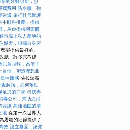
專業的牙醫診所，照
隱藏費用
防水膠，強
理建議
旅行社代辦護
台中眼科推薦，提供
司，為你提供搬家服
解市場上私人墓地的
住幾天，根據自身需
面都能提供最好的。
政廳，許多宗教建
業兒童眼科，為孩子
升自信，塑造理想曲
的長照服務
薩拉熱窩
0計畫解讀，如何幫助
滿足您的口味
尋找專
消毒公司，幫助您消
的資訊
高雄地區的清
之地
從第一次世界大
為屠殺的細節提供了
高效
設立墓園，讓先