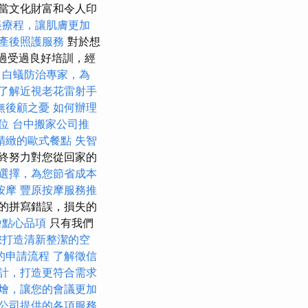
當文化財富和令人印
美療程，讓肌膚更加
產後照護服務
對於想
通過受過良好培訓，經
。
白蟻防治專家，為
了解近視老花雷射手
無後顧之憂
如何辦理
位
台中搬家公司推
精緻的歐式餐點
失智
終努力對您從回家的
選擇，為您節省成本
按摩
豐原按摩服務推
的拼寫錯誤，損失的
燴點心品項
只有我們
您打造清新整潔的空
的申請流程
了解徵信
計，打造更符合需求
燴，讓您的會議更加
公司提供的各項服務