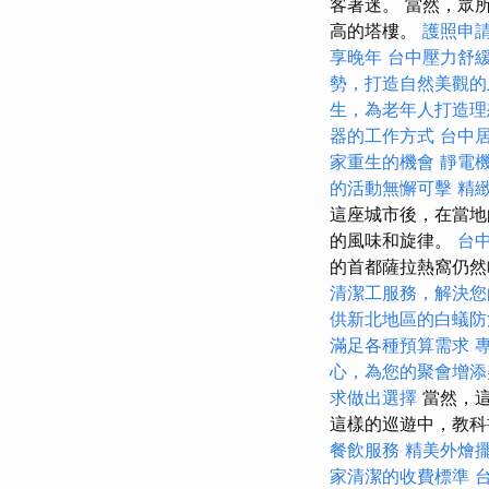
客著迷。 當然，眾所
高的塔樓。
護照申
享晚年
台中壓力舒
勢，打造自然美觀的
生，為老年人打造理
器的工作方式
台中
家重生的機會
靜電
的活動無懈可擊
精緻
這座城市後，在當地
的風味和旋律。
台
的首都薩拉熱窩仍
清潔工服務，解決您
供新北地區的白蟻防
滿足各種預算需求
心，為您的聚會增添
求做出選擇
當然，這
這樣的巡遊中，教科
餐飲服務
精美外燴
家清潔的收費標準