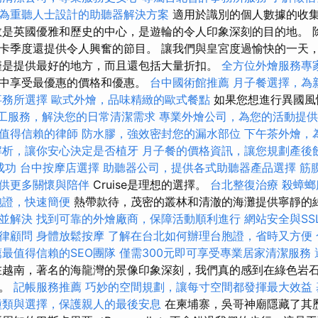
為重聽人士設計的助聽器解決方案
適用於識別的個人數據的收
敦是英國優雅和歷史的中心，是遊輪的令人印象深刻的目的地。 
卡季度還提供令人興奮的節目。 讓我們與皇宮度過愉快的一天
僅是提供最好的地方，而且還包括大量折扣。
全方位外燴服務專
項中享受最優惠的價格和優惠。
台中國術館推薦
月子餐選擇，為
事務所選擇
歐式外燴，品味精緻的歐式餐點
如果您想進行異國風
工服務，解決您的日常清潔需求
專業外燴公司，為您的活動提供
值得信賴的律師
防水膠，強效密封您的漏水部位
下午茶外燴，
解析，讓你安心決定是否植牙
月子餐的價格資訊，讓您規劃產後
成功
台中按摩店選擇
助聽器公司，提供各式助聽器產品選擇
筋
供更多關懷與陪伴
Cruise是理想的選擇。
台北整復治療
殺蟑螂
胞證，快速簡便
熱帶款待，茂密的叢林和清澈的海灘提供寧靜的
並解決
找到可靠的外燴廠商，保障活動順利進行
網站安全與SS
律顧問
身體放鬆按摩
了解在台北如何辦理台胞證，省時又方便
薦最值得信賴的SEO團隊
僅需300元即可享受專業居家清潔服務
越南，著名的海龍灣的景像印象深刻，我們真的感到在綠色岩
觀。
記帳服務推薦
巧妙的空間規劃，讓每寸空間都發揮最大效益
種類與選擇，保護親人的最後安息
在柬埔寨，吳哥神廟隱藏了其