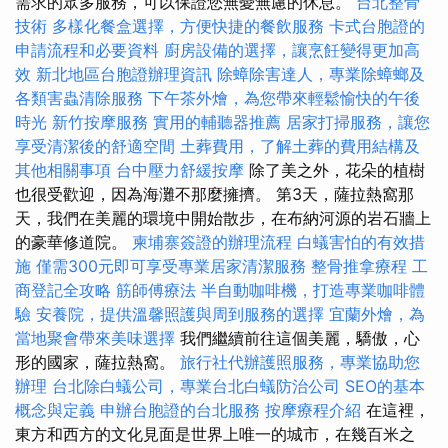
需求的眾多服務，可以保證您無憂無慮的休息。
台北整骨
技術
多樣化餐盒選擇，方便快捷的餐飲服務
卡式台胞證的
申請流程和必要資料
廚房設備的選擇，讓烹飪變得更加高
效
新北地區台胞證辦理資訊
除蟑除害達人，專業除蟑螂及
各類害蟲清除服務
下午茶外燴，為您帶來輕鬆愉快的午後
時光
新竹按摩服務
實用的輔聽器推薦
居家打掃服務，讓您
享受清潔後的舒適空間
土葬費用，了解土葬的費用結構及
其他相關事項
台中壓力舒緩按摩
除了美之外，花朵的植樹
也很受歡迎，因為海灘不那麼擁擠。 第3天，薩拉熱窩那
天，我們在美麗的環境中開始散步，在布納河源的岩石牆上
的豪華修道院。
柬埔寨簽證的辦理流程
白蟻害怕的有效措
施
僅需300元即可享受專業居家清潔服務
整骨推拿療程
工
商登記全攻略
筋師傅療法
半自動咖啡機，打造專業咖啡體
驗
安養院，提供溫馨照護與周到服務的選擇
宜蘭外燴，為
當地聚會帶來美味選擇
我們繼續前往這個美麗，驕傲，心
形的國家，薩拉熱窩。
旅行社代辦護照服務，專業協助您
辦理
台北除白蟻公司，專業台北白蟻防治公司
SEO的基本
概念與定義
申辦台胞證的台北服務
按摩療程介紹
在這裡，
東方和西方的文化見面是世界上唯一的城市，在幾百米之