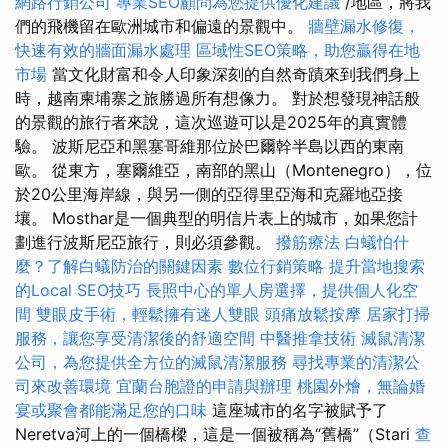
網路行銷公司
專業SEO顧問為您提供優化建議
/地區，將我
們的飛機留在歐洲城市和偏遠的景觀中。
牆壁漏水修復，
快速有效的牆面漏水處理
區域性SEO策略，助您贏得在地
市場
當文化財富和令人印象深刻的自然奇蹟來到我們身上
時，越南柬埔寨之旅勝過所有想像力。 對於想發現神話般
的景觀的旅行者來說，這次巡遊可以是2025年的真實體
驗。 波斯尼亞和黑塞哥維那位於巴爾幹半島以西的東南
歐。 從東方，塞爾維亞，南部的黑山（Montenegro），位
於20公里海岸線，與另一側的亞得里亞海和克羅地亞接
壤。 Mosthar是一個典型的明信片表上的城市，如果您計
劃進行波斯尼亞旅行，則必須參觀。
撥筋療法
白蟻怕什
麼？了解白蟻防治的關鍵因素
數位行銷策略
提升當地搜索
的Local SEO技巧
長照中心的單人房選擇，提供個人化空
間
雙眼皮手術，輕鬆擁有迷人雙眼
頭痛放鬆按摩
居家打掃
服務，讓您享受清潔後的舒適空間
中醫推拿技術
滅鼠清潔
公司，為您提供全方位的滅鼠清潔服務
尋找專業的清潔公
司來改善環境
宜蘭台胞證的申請與辦理
桃園外燴，無論婚
宴或聚會都能滿足您的口味
這座城市的名字被賦予了
Neretva河上的一個橋樑，這是一個被稱為“舊橋”（Stari
查