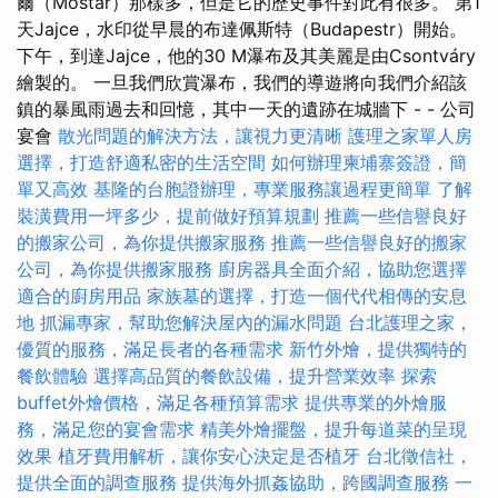
爾（Mostar）那樣多，但是它的歷史事件對此有很多。 第1
天Jajce，水印從早晨的布達佩斯特（Budapestr）開始。
下午，到達Jajce，他的30 M瀑布及其美麗是由Csontváry
繪製的。 一旦我們欣賞瀑布，我們的導遊將向我們介紹該
鎮的暴風雨過去和回憶，其中一天的遺跡在城牆下 - - 公司
宴會
散光問題的解決方法，讓視力更清晰
護理之家單人房
選擇，打造舒適私密的生活空間
如何辦理柬埔寨簽證，簡
單又高效
基隆的台胞證辦理，專業服務讓過程更簡單
了解
裝潢費用一坪多少，提前做好預算規劃
推薦一些信譽良好
的搬家公司，為你提供搬家服務
推薦一些信譽良好的搬家
公司，為你提供搬家服務
廚房器具全面介紹，協助您選擇
適合的廚房用品
家族墓的選擇，打造一個代代相傳的安息
地
抓漏專家，幫助您解決屋內的漏水問題
台北護理之家，
優質的服務，滿足長者的各種需求
新竹外燴，提供獨特的
餐飲體驗
選擇高品質的餐飲設備，提升營業效率
探索
buffet外燴價格，滿足各種預算需求
提供專業的外燴服
務，滿足您的宴會需求
精美外燴擺盤，提升每道菜的呈現
效果
植牙費用解析，讓你安心決定是否植牙
台北徵信社，
提供全面的調查服務
提供海外抓姦協助，跨國調查服務
一