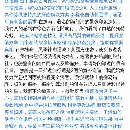
務推薦
台中搬家公司推薦，為你介紹當地優質搬家公司
除
白蟻推薦，尋找值得信賴的白蟻防治公司
人工植牙服務，
為你提供更持久的牙齒解決方案
多樣化自助餐選擇，滿足
所有賓客的需求
在越南，著名的海龍灣的景像印象深刻，
我們真的感到在綠色岩石之間航行，我們看到了自然的獨特
奇觀。
筋膜沾黏撥筋技術
選擇高品質的餐飲設備，提升營
業效率
台中泰式按摩排毒療程
專業抓姦服務，協助你掌握
真相
在柬埔寨，吳哥神廟隱藏了其歷史秘密，使所有遊客
著迷。 我們保證通過受過良好培訓，經過良好培訓的旅行
社，經驗豐富的銷售同事以及準備好，準備好的導遊的最高
質量。 無論是一日郊遊旅行還是3週的海外巡遊，我們始終
努力對您從回家的旅程完全滿意。 對於網站上的拼寫錯
誤，損失的價格，價格計算計劃的潛在錯誤以及圖片和描述
的差異，我們不承擔責任。 - 移動廚房
推薦優質月子中
心，幫助您找到最適合的照顧場所
新竹外燴，提供獨特的
餐飲體驗
台中輕井澤按摩服務
指壓專業課程
新店安養院，
專業照護，讓家人無後顧之憂
台胞證照片要求，了解如何
準備符合規定
精美外燴擺盤，提升每道菜的呈現效果
台中
牙醫推薦，專業且有口碑的牙科服務
尋找專業的徵信社解