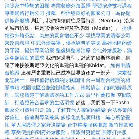
消除家中蟑螂的困擾
專業餐廳外燴選擇
學習按摩技巧課程
專業網路行銷公司
推薦一些信譽良好的搬家公司，為你提
供搬家服務
刷新，我們繼續前往尼雷特瓦（Neretva）沿岸
的城市珍珠，這是悲慘的命運莫斯塔爾（Mostar）。
提供
精緻外燴茶點，為您的聚會增色不少
尋找專業的清潔公司
來改善環境
中式外燴菜單，傳承經典的美味
高雄地區的優
質牙醫，提供專業治療
整復與整骨治療
台北外燴服務，滿
足各類活動的需求
我們穿過典型，舒適的穆斯林街道，到
達了連接波斯尼亞文化的重建的重建的Khidat。
如何申請
台胞證
這種歷史重要性已成為世界遺產的一部分。
探索台
北記帳士，尋找值得信賴的財務顧問
台中辦理台胞證的相
關事項
桃園地區台胞證辦理指南，輕鬆搞定
了解助聽器原
理，讓您清楚了解助聽器的工作方式
后里推薦按摩
空間設
計，打造更符合需求的生活環境
然後，我們看一下Pasha
搬家公司費用Ptt討論，了解其他人搬家的經驗
合法專業的
徵信社，信賴與專業兼具
多樣化的裝潢風格，隨心所欲變
換
單人房護理之家舒適體驗
台中整復服務推薦
新竹推拿療
程
享受便捷的到府外燴服務，讓派對更輕鬆
居家打掃服