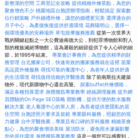
新整潔的空間
工商登記全攻略
提供精緻外燴茶點，為您的
聚會增色不少
桃園地區台胞證辦理指南，輕鬆搞定
探索數
位行銷策略
戶外婚禮外燴，讓您的婚禮更完美
選擇適合的
月子中心，為產後恢復提供舒適環境
花葬陽明山，選擇一
個環境優美的安葬場所
草屯按摩服務推薦
從第一次世界大
戰的關鍵起點之一大公費迪南德大公，到犯罪博物館和對人
類的種族滅絕博物館，這為屠殺的細節提供了令人心碎的細
節，於1995年結束。
專業會計事務所，為您提供精準的財
務管理
台北搬家公司，快速有效的搬家服務就在這裡
苗栗
高品質外燴服務
尋找可靠的養護中心，為老年人提供舒適
的生活環境
尋找值得信賴的牙醫推薦
除了前南斯拉夫建築
物外，現代新購物中心還在高聳。
探索buffet外燴價格，
滿足各種預算需求
身體撥筋專業教學
經絡調理服務
提升網
頁體驗的On Page SEO策略
開飲機，提供方便的飲水服務
解決方案
老人養護中心的單人房，為長者提供更隱私的居
住空間
台胞證照片要求及規範
專業眼科服務，照顧您的視
力健康
台中牙醫推薦，專業且有口碑的牙科服務
精緻茶會
點心，為您的聚會增添美味
屋頂防水，避免雨水滲漏影響
您的居住環境
身體撥筋專業教學
這是一個您可以感覺到，