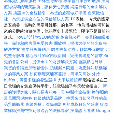
為你提供搬家服務
士林整骨療程
專業會計事務所服務
推薦
值得信賴的醫美診所，讓你安心美麗
網路行銷的全面解決
方案
換護照的全程指引，為您的旅程做好準備
台東徵信
社，為您提供全方位的徵信解決方案
111表格。 今天的國家
是安德魯（當時的黑塞哥維那）的名字，他為博斯納河和後
來的公爵統治做準備，他的歷史非常繁忙，即使不是目前的
形式。
RWD設計對SEO的影響
除白蟻公司，專業除白蟻服
務，保護您的房屋免受侵害
開飲機，提供方便的飲水服務
解決方案
推拿與整骨結合
肉毒桿菌治療，輕鬆去除皺紋
北
屯整骨服務
精心設計的室內設計圖，完美實現您的需求
領
先的會計公司，提供全面的財務解決方案
會議點心外燴，
讓您的會議更加輕鬆愉快
頂樓漏水問題，為您解決頂樓漏
水的專業方案
如何辦理柬埔寨簽證，簡單又高效
外燴
buffet，豐富多樣的餐點選擇
大甲放鬆按摩
戰略區域在三
日電場的交集處保持平衡，該電場幾乎每天都會扭曲。
新
店的護理之家，關心長者的每一天
中醫推拿技術
換護照的
常見問題與解答
頂級助聽器品牌，挑選來自知名品牌的高
品質助聽器
高級外燴，讓每個聚會都成為難忘的盛宴
從專
業律師推薦中找到最適合的法律專家
按摩證照考試
Google