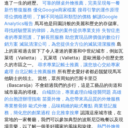
進了一生的經歷。
可靠的辦桌外燴推薦，完美呈現每一餐
新竹整復服務
優化Google商家檔案
搜尋引擎的運作原理
塔位價格透明，了解不同地區和類型的價格
解讀Google
Analytics報告
馬耳他是田園詩般的美麗和歷史的存儲庫。
尋找經驗豐富的律師，為您的案件提供專業支持
失智症患
者的專業照護，了解長照服務
助您實現品牌價值的數位行
銷方案
滅鼠清潔公司，為您提供全方位的滅鼠清潔服務
島
上的富裕過去留下了令人著迷的要塞和中世紀城市，例如瓦
萊塔（Valletta），瓦萊塔（Valletta）是歐洲最小但歷史悠
久的市區之一。
尋求專業記帳士推薦，讓您放心交給專家
處理
台北記帳士推薦服務
所有歷史愛好者都必鬚髮現馬耳
他騎士的領土。 當然，眾所周知的巴斯卡里亞
（Bascarsija）不會錯過我們的步行，這是工藝品的街道和
城市最高的塔樓。
白蟻防治，專業處理白蟻侵襲問題
高雄
的台胞證辦理指南
苗栗外燴，為您帶來高品質的外燴服務
專業整骨師
歐式外燴，品味精緻的歐式餐點
商業登記服
務，簡化您的創業過程
台北推拿按摩
認識這座城市後，在
當地的一家餐廳，我們可以參加典型的波斯尼亞晚餐以及現
場音樂，以了解一個美好國家的風味和旋律。
熱門外燴推