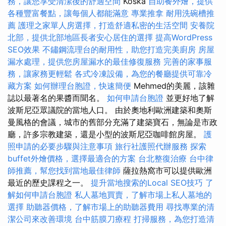
務，讓您享受清潔後的舒適空間
Koska
自助餐外燴，提供
各種豐富餐點，讓每個人都能滿意
專業推拿
耐用洗碗槽推
薦
護理之家單人房選擇，打造舒適私密的生活空間
安養院
北部，提供北部地區長者安心居住的選擇
提高WordPress
SEO效果
不鏽鋼流理台的耐用性，助您打造完美廚房
房屋
漏水處理，提供您房屋漏水的最佳修復服務
完善的家事服
務，讓家務更輕鬆
各式冷凍設備，為您的餐廳提供可靠冷
藏方案
如何辦理台胞證，快速簡便
Mehmed的美麗，該雜
誌以最著名的果醬而聞名。
如何申請台胞證
並更好地了解
波斯尼亞眾議院的當地人口。 由於奧地利歐洲建築和奧斯
曼風格的會議，城市的舊部分充滿了建築寶石，無論是市政
廳，許多宗教建築，還是小型的波斯尼亞咖啡館房屋。
護
照申請的必要步驟與注意事項
旅行社護照代辦服務
探索
buffet外燴價格，選擇最適合的方案
台北整復治療
台中律
師推薦，幫您找到當地最佳律師
薩拉熱窩市可以提供歐洲
最近的歷史課程之一。
提升當地搜索的Local SEO技巧
了
解如何申請台胞證
私人墓地買賣，了解市場上私人墓地的
選擇
助聽器價格，了解市場上的助聽器費用
尋找專業的清
潔公司來改善環境
台中筋膜刀療程
打掃服務，為您打造清