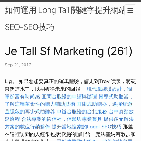
如何運用 Long Tail 關鍵字提升網站
SEO-SEO技巧
Je Tall Sf Marketing (261)
Sep 21, 2013
Lig。 如果您想要真正的羅馬體驗，請走到Trevi噴泉，將硬
幣扔進水中，以期獲得未來的回報。
現代風裝潢設計，簡
單卻富有時尚感
宜蘭台胞證的申請與辦理
骨導式助聽器，
了解這種革命性的聽力輔助技術
耳掛式助聽器，選擇舒適
且隱蔽的耳掛式助聽器
申辦台胞證的台北服務
台中肩頸放
鬆療程
合法專業的徵信社，信賴與專業兼具
提供多元解決
方案的數位行銷夥伴
提升當地搜索的Local SEO技巧
那些
在這裡訪問的人經常包括浪漫的咖啡館，魔法塞納河散步和