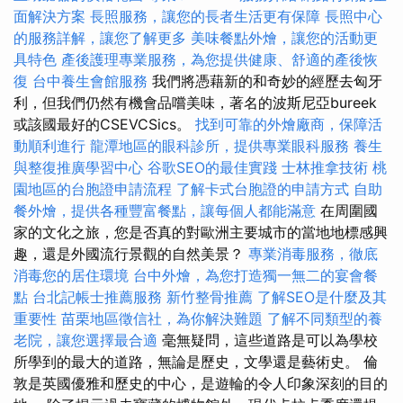
面解決方案
長照服務，讓您的長者生活更有保障
長照中心
的服務詳解，讓您了解更多
美味餐點外燴，讓您的活動更
具特色
產後護理專業服務，為您提供健康、舒適的產後恢
復
台中養生會館服務
我們將憑藉新的和奇妙的經歷去匈牙
利，但我們仍然有機會品嚐美味，著名的波斯尼亞bureek
或該國最好的CSEVCSics。
找到可靠的外燴廠商，保障活
動順利進行
龍潭地區的眼科診所，提供專業眼科服務
養生
與整復推廣學習中心
谷歌SEO的最佳實踐
士林推拿技術
桃
園地區的台胞證申請流程
了解卡式台胞證的申請方式
自助
餐外燴，提供各種豐富餐點，讓每個人都能滿意
在周圍國
家的文化之旅，您是否真的對歐洲主要城市的當地地標感興
趣，還是外國流行景觀的自然美景？
專業消毒服務，徹底
消毒您的居住環境
台中外燴，為您打造獨一無二的宴會餐
點
台北記帳士推薦服務
新竹整骨推薦
了解SEO是什麼及其
重要性
苗栗地區徵信社，為你解決難題
了解不同類型的養
老院，讓您選擇最合適
毫無疑問，這些道路是可以為學校
所學到的最大的道路，無論是歷史，文學還是藝術史。 倫
敦是英國優雅和歷史的中心，是遊輪的令人印象深刻的目的