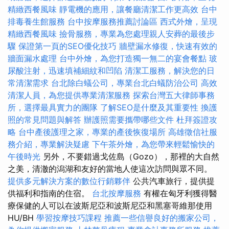
精緻西餐風味
靜電機的應用，讓餐廳清潔工作更高效
台中
排毒養生館服務
台中按摩服務推薦討論區
西式外燴，呈現
精緻西餐風味
撿骨服務，專業為您處理親人安葬的最後步
驟
保證第一頁的SEO優化技巧
牆壁漏水修復，快速有效的
牆面漏水處理
台中外燴，為您打造獨一無二的宴會餐點
玻
尿酸注射，迅速填補細紋和凹陷
清潔工服務，解決您的日
常清潔需求
台北除白蟻公司，專業台北白蟻防治公司
高效
清潔人員，為您提供專業清潔服務
探索台灣五大律師事務
所，選擇最具實力的團隊
了解SEO是什麼及其重要性
換護
照的常見問題與解答
辦護照需要攜帶哪些文件
杜拜簽證攻
略
台中產後護理之家，專業的產後恢復場所
高雄徵信社服
務介紹，專業解決疑慮
下午茶外燴，為您帶來輕鬆愉快的
午後時光
另外，不要錯過戈佐島（Gozo），那裡的大自然
之美，清澈的潟湖和友好的當地人使這次訪問與眾不同。
提供多元解決方案的數位行銷夥伴
公共汽車旅行，提供提
供福利和指南的住宿。
台北按摩服務
有權在匈牙利獲得醫
療保健的人可以在波斯尼亞和波斯尼亞和黑塞哥維那使用
HU/BH
學習按摩技巧課程
推薦一些信譽良好的搬家公司，