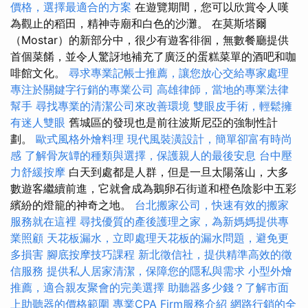
價格，選擇最適合的方案
在遊覽期間，您可以欣賞令人嘆
為觀止的稻田，精神寺廟和白色的沙灘。 在莫斯塔爾
（Mostar）的新部分中，很少有遊客徘徊，無數餐廳提供
首個菜餚，並令人驚訝地補充了廣泛的蛋糕菜單的酒吧和咖
啡館文化。
尋求專業記帳士推薦，讓您放心交給專家處理
專注於關鍵字行銷的專業公司
高雄律師，當地的專業法律
幫手
尋找專業的清潔公司來改善環境
雙眼皮手術，輕鬆擁
有迷人雙眼
舊城區的發現也是前往波斯尼亞的強制性計
劃。
歐式風格外燴料理
現代風裝潢設計，簡單卻富有時尚
感
了解骨灰罈的種類與選擇，保護親人的最後安息
台中壓
力舒緩按摩
白天到處都是人群，但是一旦太陽落山，大多
數遊客繼續前進，它就會成為鵝卵石街道和橙色陰影中五彩
繽紛的燈籠的神奇之地。
台北搬家公司，快速有效的搬家
服務就在這裡
尋找優質的產後護理之家，為新媽媽提供專
業照顧
天花板漏水，立即處理天花板的漏水問題，避免更
多損害
腳底按摩技巧課程
新北徵信社，提供精準高效的徵
信服務
提供私人居家清潔，保障您的隱私與需求
小型外燴
推薦，適合親友聚會的完美選擇
助聽器多少錢？了解市面
上助聽器的價格範圍
專業CPA Firm服務介紹
網路行銷的全