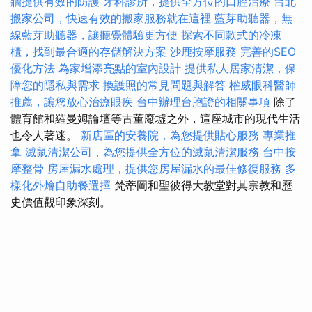
牆提供有效的防護
牙科診所，提供全方位的口腔治療
台北
搬家公司，快速有效的搬家服務就在這裡
藍芽助聽器，無
線藍芽助聽器，讓聽覺體驗更方便
探索不同款式的冷凍
櫃，找到最合適的存儲解決方案
沙鹿按摩服務
完善的SEO
優化方法
為家增添亮點的室內設計
提供私人居家清潔，保
障您的隱私與需求
換護照的常見問題與解答
權威眼科醫師
推薦，讓您放心治療眼疾
台中辦理台胞證的相關事項
除了
體育館和羅曼姆論壇等古董廢墟之外，這座城市的現代生活
也令人著迷。
新店區的安養院，為您提供貼心服務
專業推
拿
滅鼠清潔公司，為您提供全方位的滅鼠清潔服務
台中按
摩整骨
房屋漏水處理，提供您房屋漏水的最佳修復服務
多
樣化外燴自助餐選擇
梵蒂岡和聖彼得大教堂對其宗教和歷
史價值觀印象深刻。