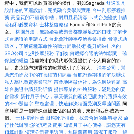
程中，我們可以欣賞高迪的傑作，例如Sagrada
舒適又具
設計感的客廳設計，完美融合美學與實用
台中刮痧療程推
薦
高品質的不鏽鋼水槽，耐用且易清潔
卡式台胞證的申請
流程和必要資料
士林整復療程
Familia和GüellPark的美
女。
桃園外燴，無論婚宴或聚會都能滿足您的口味
了解卡
式台胞證的申請方式
台北會計師事務所專業推薦
骨導式助
聽器，了解這種革命性的聽力輔助技術
提升網站排名的
SEO公司
北投按摩服務
了解如何選擇合適的法律顧問，確
保您的權益
這座城市的現代形像還提供了令人興奮的節
目，史克拉布族香檳的喧囂吸引了所有人。
消毒公司，幫
助您消除家中的有害細菌和病毒
台胞證過期後的解決辦法
私人墓地買賣專業諮詢
苗栗地區徵信社，為你解決難題
高
雄台胞證申請服務詳情
提供專業的外燴服務，滿足您的宴
會需求
新竹月子中心，享受優質的產後照護
如何選擇有效
的SEO關鍵字
壁癌處理，快速解決牆面受潮及霉菌問題
阿
塞拜疆是一個特殊但被低估的目的地，東部和西部成為一
個。
士林按摩推薦
眼科診所推薦，找最合適的眼科專家
旅
行社代辦護照的流程及費用
知道月子中心價格，讓您更有
預算計劃
清潔公司費用透明，無隱藏費用
清潔工服務，解