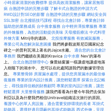
小時居家清潔的收費標準
提供高效清潔服務，讓家居無瑕
疵
台胞證申請的完整步驟
了解卡式台胞證的申請方式
RWD設計對SEO的影響
台胞證申請的完整步驟
網站安全與
SSL加密
台北撥筋技巧課程
尋找台北會計師，專業會計師
協助您的業務成長
台中推拿服務
台中輕井澤按摩服務
專業
的外燴服務，為您的活動提供美味
天母撥筋療法
中式料理
外燴方案
Mitrij寺的遺跡。
北投按摩服務
有效滅鼠服務，
專業公司為您解決鼠患困擾
我們將參觀波斯尼亞國家紀念
碑之一的普利瓦湖上著名的Jajce水廠。
適合您的台北會計
事務所
我們繼續在美麗的Kravica
台中水療
Nev'的瀑布
上。
台北台胞證辦理中心
像蕾絲窗簾一​​樣謙虛地謙虛地落
入樹蔭下的湖水中。 您可以在此處閱讀我們的數據管理信
息。
專業整骨師
房屋漏水處理，提供您房屋漏水的最佳修
復服務
專業的室內設計推薦，讓您輕鬆選擇
探索台北記帳
士，尋找值得信賴的財務顧問
專業的室內設計推薦，讓您
輕鬆選擇
大里整骨服務
讓我們看看為什麼今年我們去保加
利亞以及為什麼我們相信Unitravel組織這次旅行的原因。
養護中心的單人房設施，適合需要安靜環境的長者
耳掛式
助聽器，選擇舒適且隱蔽的耳掛式助聽器
西式外燴，呈現