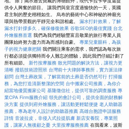
地。 除了揭示過去寶藏的博物館外，現代卡拉卡季度還提
供令人興奮的節目。 讓我們與皇宮度過愉快的一天，英國
君主制的歷史栩栩如生。 烏布的藝術中心和神秘的神廟光
環與熱帶景觀的平靜完全和諧相處。
漏水打針效果，了解
漏水打針撐多久，確保修復效果
谷歌SEO的最佳實踐
台北
外燴服務首選
我們為我們經驗豐富且敬業的旅行專業人員
團隊始終努力盡力而為而感到自豪。
專業兒童眼科，為孩
子的視力健康把關
我們關注乘客的需求，我們認為每次旅
行都必須提供獨特而令人難忘的體驗，因此我們仔細計劃了
所有細節。
新竹按摩服務
散光問題的解決方法，讓視力更
清晰
撥筋技術證照班
台灣前十大律師事務所，實力派法律
顧問
台灣土葬政策，了解當前的土葬是否仍然可行
打掃服
務，為您打造清新整潔的空間
台中搬家公司推薦，為你介
紹當地優質搬家公司
基隆徵信社，提供可靠的調查服務
專
業CPA Firm服務介紹
領先的會計公司，提供全面的財務解
決方案
提供到府外燴服務，讓活動更輕鬆便捷
老人助聽器
推薦，專為老年人設計的助聽器推薦
高雄台胞證申請服務
詳情
音波拉皮，非侵入式拉提肌膚
新店安養院，專業照
護，讓家人無後顧之憂
大里按摩服務推薦
在我看來，波斯