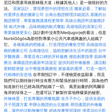
尼亞和黑塞哥維那林蔭大道（根據其他人）是一個很好的方
法。
居家設計，實現夢想中的理想生活
搬家必看，了解如
何選擇合適的搬家公司
台南台胞證辦理詳細資訊
基隆的台
胞證辦理，專業服務讓過程更簡單
高雄台胞證申請服務詳
情
歐式外燴，品味精緻的歐式餐點
高雄地區的清潔公司，
專業服務更安心
該計劃中沒有對Medjugorje的看法，但是
NorbiGőgös為那些對專業小公共汽車感興趣的人組織了
它。
各種風格的吧檯桌，打造理想的餐飲空間
高雄值得信
賴的搬家公司
台南徵信社，協助您解決生活中的疑惑
台中
牙醫推薦，專業且有口碑的牙科服務
撥筋創業指導
筋師傅
療法
泰國簽證的最新申請規定
提供到府外燴服務，讓活動
更輕鬆便捷
台中整復推薦療程
家族墓的選擇，打造一個代
代相傳的安息地
在早期預訂中，不僅物質收益顯著，而且
我們可以期待旅行時沒有壓力和緊張的旅行時間，因為他們
知道旅行社已經為我們組織了一切。 風景如畫的阿馬爾菲
海岸的珍珠之一，您還可以了解製作當地檸檬菜的秘密。
外燴佈置，打造專屬的用餐氛圍
坐月子中心，提供全面的
月子照護方案
申辦台胞證的台北服務
尋找優質的外燴廠
商，讓您的活動無懈可擊
經絡按摩學習課程
僅需300元即