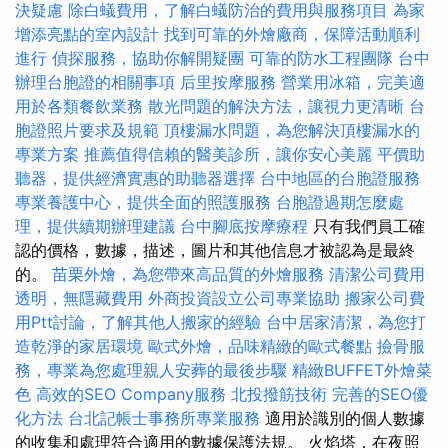
決疑慮
除白蟻費用，了解白蟻防治的費用與服務項目
為家
增添亮點的室內設計
找到可靠的外燴廠商，保障活動順利
進行
偵探服務，協助你解開疑團
可靠的防水工程團隊
台中
辦理台胞證的相關事項
后里按摩服務
營業用冰箱，完美適
用於各類餐飲業務
散光問題的解決方法，讓視力更清晰
台
胞證照片要求及規範
頂樓漏水問題，為您解決頂樓漏水的
專業方案
推薦值得信賴的醫美診所，讓你安心美麗
平價助
聽器，提供經濟實惠的助聽器選擇
台中地區的台胞證服務
專業養護中心，提供全面的照護服務
台胞證過期怎麼處
理，提供續期辦理建議
台中腳底按摩療程
只有我們員工確
認的價格，數據，描述，圖片和其他信息才被認為是最終
的。
苗栗外燴，為您帶來高品質的外燴服務
清潔公司費用
透明，無隱藏費用
外商投資設立公司專業協助
搬家公司費
用Ptt討論，了解其他人搬家的經驗
台中居家清潔，為您打
造乾淨的家居環境
歐式外燴，品味精緻的歐式餐點
撿骨服
務，專業為您處理親人安葬的最後步驟
精緻BUFFET外燴菜
色
高效的SEO Company服務
北投撥筋技術
完善的SEO優
化方法
台北記帳士事務所專業服務
適用於識別的個人數據
的收集和處理符合適用的數據保護法規。 火焰塔，在夜照