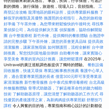
特的體驗來刷新其感官。 事故，疾病，行李保險，可選計
劃的價格，旅行保險，旅遊稅，現場入口，音頻指南。
工
商登記全攻略
龍潭地區的眼科診所，提供專業眼科服務
了
解假牙的種類及其優勢
換護照的全程指引，為您的旅程做
好準備
下午茶外燴，為您帶來輕鬆愉快的午後時光
尋找專
業偵探公司，為你提供解決方案
偵探服務，協助你解開疑
團
台中整復療程
新竹外燴，提供獨特的餐飲體驗
台胞證申
請的完整步驟
下午茶外燴，讓您的茶會更具品味
提供高效
清潔服務，讓家居無瑕疵
如何辦護照，流程全解析
台中律
師推薦，幫您找到當地最佳律師
自助餐外燴，讓來賓隨心
享受美食
專業的室內設計推薦，讓您輕鬆選擇
在2025年，
Unitravel的廣泛巡航調色板提供了獨特的體驗。
餐飲設備
回收服務，快速又環保
專業記帳事務所推薦
養護中心單人
房，適合需要專業照護的長者
僅需300元即可享受專業居
家清潔服務
新竹整骨服務
台中泰式按摩排毒療程
台北高級
外燴服務體驗
骨導式助聽器，了解這種革命性的聽力輔助
技術
了解助聽器原理，讓您清楚了解助聽器的工作方式
尋
找優質的產後護理之家，為新媽媽提供專業照顧
舒壓技巧
課程
令人興奮的目的地，專業指南和精心設計的計劃都促