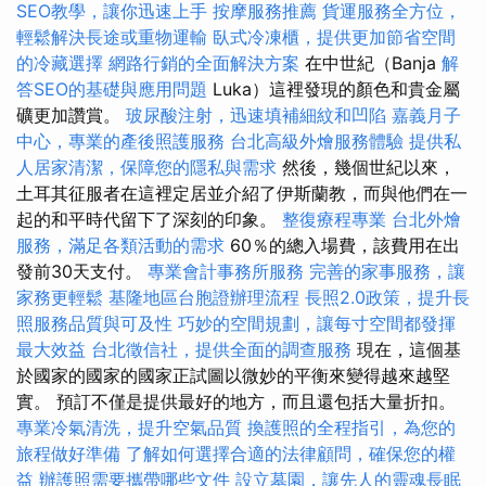
SEO教學，讓你迅速上手
按摩服務推薦
貨運服務全方位，
輕鬆解決長途或重物運輸
臥式冷凍櫃，提供更加節省空間
的冷藏選擇
網路行銷的全面解決方案
在中世紀（Banja
解
答SEO的基礎與應用問題
Luka）這裡發現的顏色和貴金屬
礦更加讚賞。
玻尿酸注射，迅速填補細紋和凹陷
嘉義月子
中心，專業的產後照護服務
台北高級外燴服務體驗
提供私
人居家清潔，保障您的隱私與需求
然後，幾個世紀以來，
土耳其征服者在這裡定居並介紹了伊斯蘭教，而與他們在一
起的和平時代留下了深刻的印象。
整復療程專業
台北外燴
服務，滿足各類活動的需求
60％的總入場費，該費用在出
發前30天支付。
專業會計事務所服務
完善的家事服務，讓
家務更輕鬆
基隆地區台胞證辦理流程
長照2.0政策，提升長
照服務品質與可及性
巧妙的空間規劃，讓每寸空間都發揮
最大效益
台北徵信社，提供全面的調查服務
現在，這個基
於國家的國家的國家正試圖以微妙的平衡來變得越來越堅
實。 預訂不僅是提供最好的地方，而且還包括大量折扣。
專業冷氣清洗，提升空氣品質
換護照的全程指引，為您的
旅程做好準備
了解如何選擇合適的法律顧問，確保您的權
益
辦護照需要攜帶哪些文件
設立墓園，讓先人的靈魂長眠