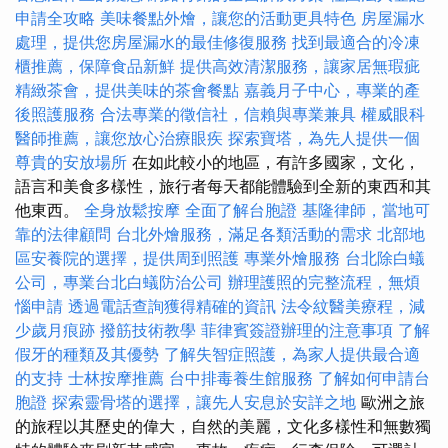
申請全攻略
美味餐點外燴，讓您的活動更具特色
房屋漏水
處理，提供您房屋漏水的最佳修復服務
找到最適合的冷凍
櫃推薦，保障食品新鮮
提供高效清潔服務，讓家居無瑕疵
精緻茶會，提供美味的茶會餐點
嘉義月子中心，專業的產
後照護服務
合法專業的徵信社，信賴與專業兼具
權威眼科
醫師推薦，讓您放心治療眼疾
探索寶塔，為先人提供一個
尊貴的安放場所
在如此較小的地區，有許多國家，文化，
語言和美食多樣性，旅行者每天都能體驗到全新的東西和其
他東西。
全身放鬆按摩
全面了解台胞證
基隆律師，當地可
靠的法律顧問
台北外燴服務，滿足各類活動的需求
北部地
區安養院的選擇，提供周到照護
專業外燴服務
台北除白蟻
公司，專業台北白蟻防治公司
辦理護照的完整流程，無煩
惱申請
透過電話查詢獲得精確的資訊
法令紋醫美療程，減
少歲月痕跡
撥筋技術教學
菲律賓簽證辦理的注意事項
了解
假牙的種類及其優勢
了解失智症照護，為家人提供最合適
的支持
士林按摩推薦
台中排毒養生館服務
了解如何申請台
胞證
探索靈骨塔的選擇，讓先人安息於安詳之地
歐洲之旅
的旅程以其歷史的偉大，自然的美麗，文化多樣性和無數獨