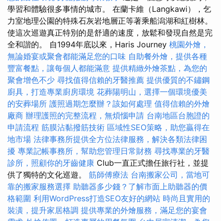
學習和體驗很多事情的城市。 在蘭卡維（Langkawi），乞
力室地理公園的特殊石灰岩地層正等著乘船潟湖和紅樹林。
使這次巡遊真正特別的是舒適的速度，放鬆和發現自然是完
全和諧的。 自1994年底以來，Haris Journey
桃園外燴，
無論婚宴或聚會都能滿足您的口味
自助餐外燴，提供各種
豐富餐點，讓每個人都能滿意
提供精緻外燴茶點，為您的
聚會增色不少
尋找值得信賴的牙醫推薦
提供優質的不鏽鋼
廚具，打造專業廚房環境
花葬陽明山，選擇一個環境優美
的安葬場所
護照過期怎麼辦？該如何處理
值得信賴的外燴
廠商
辦理護照的完整流程，無煩惱申請
台南地區台胞證的
申請流程
筋膜沾黏撥筋技術
區域性SEO策略，助您贏得在
地市場
法律事務所提供全方位法律服務，解決各類法律困
擾
專業記帳事務所，幫助您管理日常財務
尋找專業的牙醫
診所，照顧你的牙齒健康
Club一直正式擔任旅行社，並提
供了獨特的文化巡遊。
筋師傅療法
台南搬家公司，當地可
靠的搬家服務選擇
助聽器多少錢？了解市面上助聽器的價
格範圍
利用WordPress打造SEO友好的網站
時尚且實用的
裝潢，提升家居格調
提供專業的外燴服務，滿足您的宴會