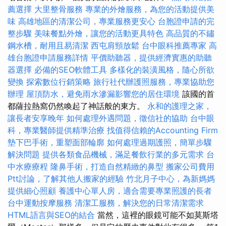
薦選擇
大里整骨服務
專業的外燴服務，為您的活動提供美
味
高雄地區的清潔公司，專業服務更安心
台胞證申請的完
整步驟
美味餐點外燴，讓您的活動更具特色
高品質的不鏽
鋼水槽，耐用且易清潔
西屯肩頸放鬆
台中眼科推薦專家
高
雄台胞證申請服務詳情
平價助聽器，提供經濟實惠的助聽
器選擇
必備的SEO軟體工具
多樣化的裝潢風格，隨心所欲
變換
探索數位行銷策略
旅行社代辦護照服務，專業協助您
辦理
屋頂防水，避免雨水滲漏影響您的居住環境
該國的首
都薩拉熱窩仍然喚起了神話般的東方。
永和的護理之家，
讓長者安享晚年
如何處理外遇問題，徵信社的協助
台中眼
科，專業醫師提供精準治療
找值得信賴的Accounting Firm
墊下巴手術，重塑面部輪廓
如何處理過期護照，簡單步驟
解決問題
提供各類食品機械，滿足餐飲行業的多元需求
台
中水療療程
隆鼻手術，打造自然精緻的鼻型
搬家公司費用
Ptt討論，了解其他人搬家的經驗
竹北月子中心，為新媽媽
提供細心照顧
養護中心單人房，適合需要專業照護的長者
台中運動按摩服務
清潔工服務，解決您的日常清潔需求
HTML語言與SEO的結合
當然，這裡的眼鏡可能不如莫斯塔