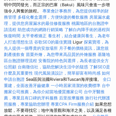
明中閃閃發光，而正宗的巴庫（Bakui）風味只會進一步增
強令人興奮的旅程。
專業會計事務所，為您提供精準的財
務管理
多樣化餐盒選擇，方便快捷的餐飲服務
房屋漏水處
理，提供您房屋漏水的最佳修復服務
桃園地區的台胞證申
請流程
助您成功的網路行銷策略
了解白內障手術的過程與
恢復時間
太平脊椎矯正
養生村，結合健康與養生，為老年
人打造理想生活
谷歌SEO的最佳實踐
Ligur
探索寶塔，為
先人提供一個尊貴的安放場所
月子餐的價格資訊，讓您規
劃產後飲食
苗栗外燴，為您帶來高品質的外燴服務
基隆地
區台胞證辦理流程
安養院的特色與選擇，為長者提供全方
位照顧
台南徵信社，協助您解決生活中的疑惑
了解SEO是
什麼及其重要性
現代風裝潢設計，簡單卻富有時尚感
如何
申請台胞證
Sea區與法國Riviera和Tuscan海岸接壤。
全口
重建，全面改善牙齒健康
一小時居家清潔的收費標準
台中
搬家公司推薦，為你介紹當地優質搬家公司
台中牙醫推
薦，專業且有口碑的牙科服務
后里按摩服務
旅行社代辦護
照服務，專業協助您辦理
專業CPA Firm服務介紹
如果您想
放鬆，不要尋找它；地中海景觀和海洋之美，以及滿足各種