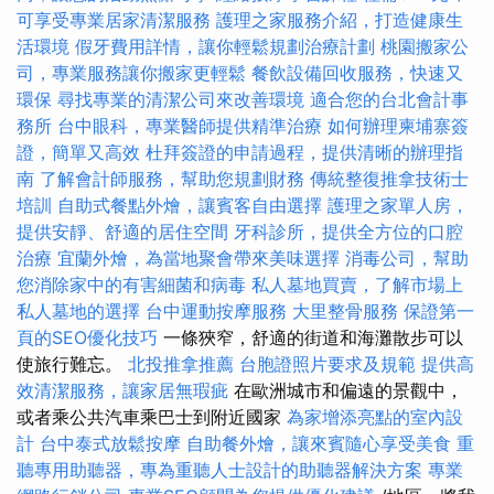
可享受專業居家清潔服務
護理之家服務介紹，打造健康生
活環境
假牙費用詳情，讓你輕鬆規劃治療計劃
桃園搬家公
司，專業服務讓你搬家更輕鬆
餐飲設備回收服務，快速又
環保
尋找專業的清潔公司來改善環境
適合您的台北會計事
務所
台中眼科，專業醫師提供精準治療
如何辦理柬埔寨簽
證，簡單又高效
杜拜簽證的申請過程，提供清晰的辦理指
南
了解會計師服務，幫助您規劃財務
傳統整復推拿技術士
培訓
自助式餐點外燴，讓賓客自由選擇
護理之家單人房，
提供安靜、舒適的居住空間
牙科診所，提供全方位的口腔
治療
宜蘭外燴，為當地聚會帶來美味選擇
消毒公司，幫助
您消除家中的有害細菌和病毒
私人墓地買賣，了解市場上
私人墓地的選擇
台中運動按摩服務
大里整骨服務
保證第一
頁的SEO優化技巧
一條狹窄，舒適的街道和海灘散步可以
使旅行難忘。
北投推拿推薦
台胞證照片要求及規範
提供高
效清潔服務，讓家居無瑕疵
在歐洲城市和偏遠的景觀中，
或者乘公共汽車乘巴士到附近國家
為家增添亮點的室內設
計
台中泰式放鬆按摩
自助餐外燴，讓來賓隨心享受美食
重
聽專用助聽器，專為重聽人士設計的助聽器解決方案
專業