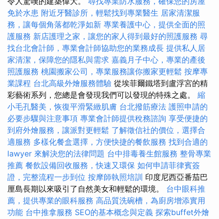
令人驚嘆的建築偉大。
尋找專業防水服務，確保您的房屋
免於水患
附近牙醫診所，輕鬆找到專業醫生
居家清潔服
務，讓每個角落都乾淨如新
專業養護中心，提供全面的照
護服務
新店護理之家，讓您的家人得到最好的照護服務
尋
找台北會計師，專業會計師協助您的業務成長
提供私人居
家清潔，保障您的隱私與需求
嘉義月子中心，專業的產後
照護服務
桃園搬家公司，專業服務讓你搬家更輕鬆
按摩專
業課程
台北高級外燴服務體驗
從埃菲爾鐵塔到盧浮宮的精
彩藝術系列，您總是會發現我們可以發現的特殊之處。
縮
小毛孔醫美，恢復平滑緊緻肌膚
台北撥筋療法
護照申請的
必要步驟與注意事項
專業會計師提供稅務諮詢
享受便捷的
到府外燴服務，讓派對更輕鬆
了解徵信社的價位，選擇合
適服務
多樣化餐盒選擇，方便快捷的餐飲服務
找到合適的
lawyer 來解決您的法律問題
台中排毒養生館服務
整骨專業
推薦
餐飲設備回收服務，快速又環保
如何申請菲律賓簽
證，完整流程一步到位
按摩師執照培訓
印度尼西亞番茄巴
厘島長期以來吸引了自然美女和輕鬆的環境。
台中眼科推
薦，提供專業的眼科服務
高品質洗碗槽，為廚房增添實用
功能
台中推拿服務
SEO的基本概念與定義
探索buffet外燴