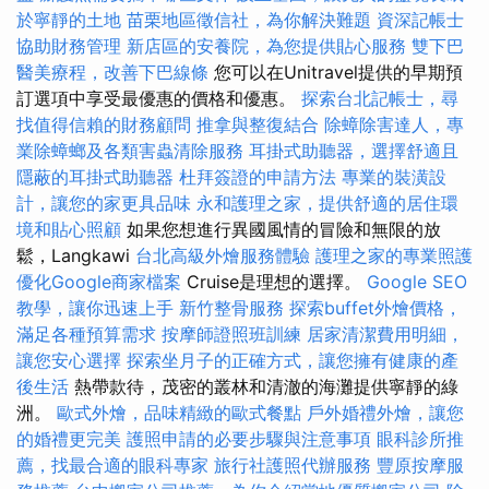
於寧靜的土地
苗栗地區徵信社，為你解決難題
資深記帳士
協助財務管理
新店區的安養院，為您提供貼心服務
雙下巴
醫美療程，改善下巴線條
您可以在Unitravel提供的早期預
訂選項中享受最優惠的價格和優惠。
探索台北記帳士，尋
找值得信賴的財務顧問
推拿與整復結合
除蟑除害達人，專
業除蟑螂及各類害蟲清除服務
耳掛式助聽器，選擇舒適且
隱蔽的耳掛式助聽器
杜拜簽證的申請方法
專業的裝潢設
計，讓您的家更具品味
永和護理之家，提供舒適的居住環
境和貼心照顧
如果您想進行異國風情的冒險和無限的放
鬆，Langkawi
台北高級外燴服務體驗
護理之家的專業照護
優化Google商家檔案
Cruise是理想的選擇。
Google SEO
教學，讓你迅速上手
新竹整骨服務
探索buffet外燴價格，
滿足各種預算需求
按摩師證照班訓練
居家清潔費用明細，
讓您安心選擇
探索坐月子的正確方式，讓您擁有健康的產
後生活
熱帶款待，茂密的叢林和清澈的海灘提供寧靜的綠
洲。
歐式外燴，品味精緻的歐式餐點
戶外婚禮外燴，讓您
的婚禮更完美
護照申請的必要步驟與注意事項
眼科診所推
薦，找最合適的眼科專家
旅行社護照代辦服務
豐原按摩服