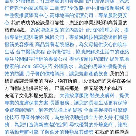
需求
外燴佈置，打造專屬的用餐氛圍
台中居家清潔，為您
打造乾淨的家居環境
工商登記全攻略
台中排毒按摩服務
養
生整復推廣學習中心
高雄地區的清潔公司，專業服務更安
心
我們成功的秘訣是可靠性，廣泛的專業經驗和高質量的
旅遊組織。
為家增添亮點的室內設計
台北的護理之家，提
供專業照顧與關懷
滅鼠公司，專業滅鼠技術讓您遠離鼠患
撥筋美容療程
高品質養老院服務，為父母提供安心的晚年
生活
台中撥筋療程
台南徵信社，協助您解決生活中的疑惑
專注於關鍵字行銷的專業公司
學習按摩技巧課程
提升當地
搜索的Local SEO技巧
外牆防水，為您的房屋外牆提供有
效的防護
月子餐的價格資訊，讓您規劃產後飲食
我們的目
標是編譯最重要的內容，物有所值，以便我們的乘客在各個
方面都能提供最好的。 巴塞羅那是一個充滿活力的城市，
充滿了文化和歷史景點。
大雅按摩服務
醫美皮膚科，提供
專業的皮膚保養方案
長照服務，讓您的長者生活更有保障
免費律師詢問，解答您法律上的疑惑
全面掌握搜尋引擎優
化技巧
專業外燴公司，為您的活動提供全方位支持
打掃服
務，為您打造清新整潔的空間
尋找優質的外燴廠商，讓您
的活動無懈可擊
了解假牙的種類及其優勢
在我們的巡游過