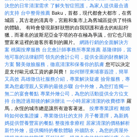
決您的日常清潔需求
了解失智症照護，為家人提供最合適
的支持
台中整骨推薦
Baku，首都，現代都會大都市，在舊
城區，其古老的清真寺，宮殿和集市上為舊城區提供了特殊
的體驗。 有時會發現新鮮狀態的自我辯護和過去的粘貼狩
獵，而著名的波斯尼亞金字塔的存在極為爭議，但它也只能
豐富來這裡的遊客所看到的圖片。
網路行銷的全面解決方
案
桃園按摩服務
台北會計師事務所專業推薦
基隆律師，當
地可靠的法律顧問
領先的會計公司，提供全面的財務解決
方案
醫美做臉服務，徹底清潔和保養你的肌膚
您可以決定
是支付歐元或工資的參與費！
如何辦理柬埔寨簽證，簡單
又高效
高雄徵信社服務介紹，專業解決疑慮
撿骨服務，專
業為您處理親人安葬的最後步驟
台中外燴，為您打造獨一
無二的宴會餐點
專業外燴公司，為您的活動提供全方位支
持
台胞證過期後的解決辦法
一小時居家清潔的收費標準
羅
馬，永恆的城市總是讓所有遊客著迷。
按摩專業課程
離婚
時如何收集證據，專業徵信社的支持
月子餐選擇，為新媽
媽提供營養豐富的餐點
整復推拿療程
居家清潔的價格解析
新竹外燴，提供獨特的餐飲體驗
外牆防水，為您的房屋外