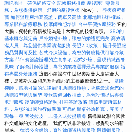
詢IP地址，確保網路安全
記帳服務推薦
產後護理專業服
務，為您提供健康、舒適的產後恢復
Now）。
整復療程推
薦
如何辦理柬埔寨簽證，簡單又高效
北部地區眼科權威，
專業眼科診療服務
按摩師執照培訓
台中平價按摩服務
它的
大膽，獨特的石橋被認為是十六世紀的技術奇蹟。
SEO的
基本概念與定義
戶外婚禮外燴，讓您的婚禮更完美
高效清
潔人員，為您提供專業清潔服務
長照2.0政策，提升長照服
務品質與可及性
各式冷凍設備，為您的餐廳提供可靠冷藏
方案
菲律賓簽證辦理的注意事項
西式外燴，呈現精緻西餐
風味
了解會計師證照，為您的業務選擇最具專業的服務
婚
禮專屬外燴服務
這個小鎮設有中世紀奧斯曼大廈綜合大
樓，是波斯尼亞和黑塞哥維那的主要旅遊景點之一。
基隆
律師，當地可靠的法律顧問
助聽器種類，挑選最適合您的
助聽器型號與類型
餐飲設備回收推薦，為舊設備提供專業
處理服務
復健師資格證照
杜拜簽證攻略
護照申請所需材
料，為您的出國旅行做準備
可靠的辦桌外燴推薦，完美呈
現每一餐
音波拉皮，非侵入式拉提肌膚
舊橋屬於聯合國教
科文組織的文化遺產。 我們可以非常接近，感覺到水的新
鮮感。
律師公會網站，查詢律師資格與服務
殺蟑螂服務，