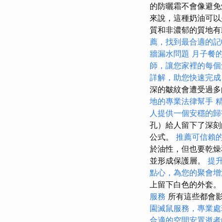
的防曬霜不會像避
來說，這種奶油可
質和非濃郁的質地有
薦，找到最合適的記
牆漏水問題
月子餐
師，讓您家裡的每個
詳解，助您快速完成
深的皺紋會遭受過多
地的專業法律幫手
人提供一個安穩的歸
孔）給人留下了深刻
公式。
推薦可信賴
於油性，但也要乾
並形成保護層。
提升
點心，為您的聚會增
上留下白色的外套。
服務
所有這些都會
園滅鼠服務，專業處
合適的空間安置逝者