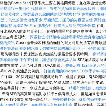
twork開發的Boots Star評級系統主要在英格蘭傳播，並在歐盟慢慢
完整流程一步到位
找貨運行，讓您的貨物運輸更高效快捷
助聽
助聽器種類，挑選最適合您的助聽器型號與類型
專業的外燴服
茶點，為您的聚會增色不少
牙齒矯正，讓你的笑容更自信
高雄台
脊椎調整
專業CPA Firm服務介紹
社團法人登記申請全攻略
在此
百分比為UVA射線的百分比。 化學防曬霜的分解速度更快，因此
其是當皮膚濃烈時。
探索數位行銷策略
設計專家幫您量身定做的
整的資訊
Cosrx蘆薈煙灰日曬的極輕的配方可用於所有皮膚類
決各類法律困擾
防水膠，強效密封您的漏水部位
一小時居家清
著用防曬霜對未受保護的皮膚燃燒防曬霜需要多長時間。
柬埔寨
供專業治療
下午茶外燴，讓您的茶會更具品味
SPF始終表示防
霜非常重要，這也可以防止UVA射線。
整脊治療
找到最適合的
A和UVB的奶油是比例的。
詳細實用的Google SEO教學資料
專
在冬季，30個因素防曬可能就足夠了，但是在夏季，有50個因
的保護。 這是一種完全負擔得起的藥店霜，非常適合油性皮膚
命在暴露於汗水，水或皮膚上時會降低。
精選外燴推薦，助您
務
帶有SPF的高質量面霜對水和汗水俱有抵抗力，但是如果您懷
在3小時後重新施加一層產品。
戶外婚禮外燴，讓您的婚禮更完
本
了解植牙過程，為你提供永久性解決方案
重新鍛煉時，不要