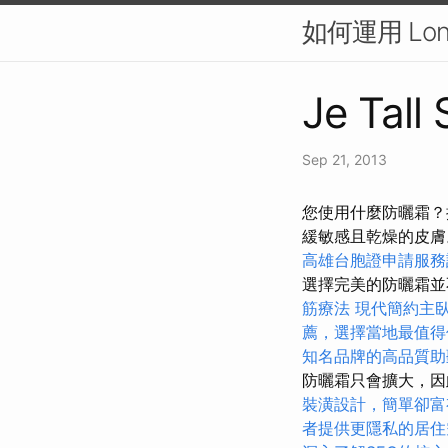
如何運用 Lon
Je Tall
Sep 21, 2013
您使用什麼防曬霜？推
緩敏感且乾燥的皮膚。
高雄台胞證申請服務
選擇完美的防曬霜
筋療法
現代簡約主
薦，選擇當地最值得
知名品牌的高品質助
防曬霜只會擴大，因
裝潢設計，簡單卻富
者提供更隱私的居住