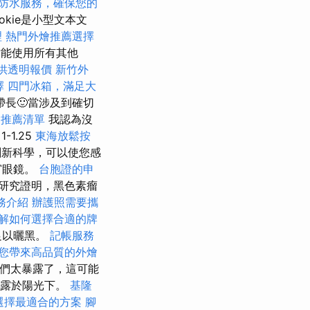
防水服務，確保您的
kie是小型文本文
理
熱門外燴推薦選擇
才能使用所有其他
供透明報價
新竹外
擇
四門冰箱，滿足大
長🙂當涉及到確切
燴推薦清單
我認為沒
1.25
東海放鬆按
創新科學，可以使您感
窗眼鏡。
台胞證的申
研究證明，黑色素瘤
服務介紹
辦護照需要攜
解如何選擇合適的牌
足以曬黑。
記帳服務
您帶來高品質的外燴
我們太暴露了，這可能
暴露於陽光下。
基隆
，選擇最適合的方案
腳