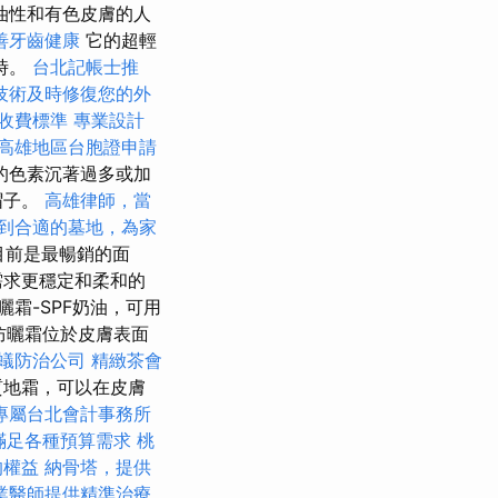
油性和有色皮膚的人
善牙齒健康
它的超輕
時。
台北記帳士推
技術及時修復您的外
收費標準
專業設計
高雄地區台胞證申請
的色素沉著過多或加
帽子。
高雄律師，當
到合適的墓地，為家
目前是最暢銷的面
需求更穩定和柔和的
霜-SPF奶油，可用
防曬霜位於皮膚表面
蟻防治公司
精緻茶會
質地霜，可以在皮膚
專屬台北會計事務所
，滿足各種預算需求
桃
的權益
納骨塔，提供
業醫師提供精準治療