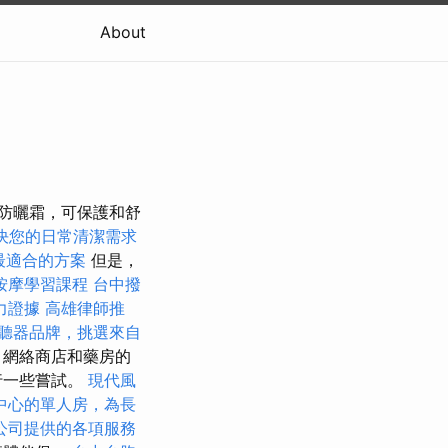
About
每日防曬霜，可保護和舒
決您的日常清潔需求
擇最適合的方案
但是，
按摩學習課程
台中撥
力證據
高雄律師推
聽器品牌，挑選來自
，網絡商店和藥房的
行一些嘗試。
現代風
中心的單人房，為長
公司提供的各項服務