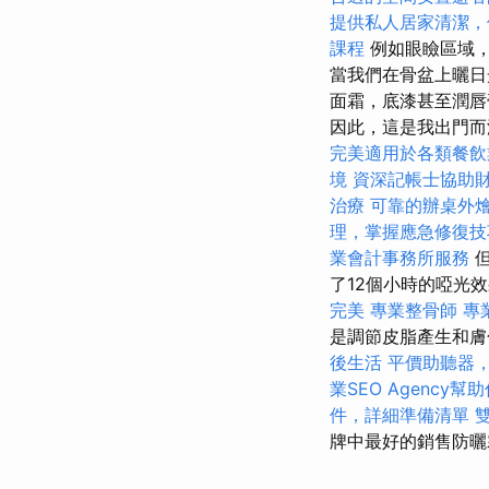
提供私人居家清潔，
課程
例如眼瞼區域
當我們在骨盆上曬日
面霜，底漆甚至潤唇
因此，這是我出門
完美適用於各類餐飲
境
資深記帳士協助
治療
可靠的辦桌外
理，掌握應急修復技
業會計事務所服務
但
了12個小時的啞光
完美
專業整骨師
專
是調節皮脂產生和
後生活
平價助聽器
業SEO Agency
件，詳細準備清單
牌中最好的銷售防曬