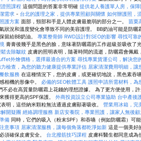
理證照課程
這個問題的答案非常明確
提供老人養護單人房，保障
潔需求
-
台北的護理之家，提供專業照顧與關懷
如何辦護照，
照護方案
面部，頸部和手是人體皮膚最脆弱的部分之一。
苗栗
氣狀況和溫度變化會導致不同的美容護理。 BB奶油可能是防曬
保留給BB奶油。
專業整骨師
RWD設計對SEO的影響
尋找可靠
境
膏膏後幾乎是黑色的臉，意味著防曬霜的工作超級並吸收了
輕鬆去除皺紋
皮膚的照明表明，隨著時間的流逝，防曬霜會佩戴
uffet外燴價格，選擇最適合的方案
尋找專業貨運公司，解決您
聽力檢查，為您的聽力健康提供專業評估
居家清潔費用明細，讓
餐飲服務
在這種情況下，您的皮膚，或更確切地說，黑色素吞
敏感相機的形像中。
必備的SEO軟體工具
護照申請所需材料，為
是我們不必在高質量防曬霜上花錢的理想證據。 為了更方便使用，
來獲得更高的SPF保護。
外商投資設立公司專業協助
台中產後
表明，這些納米顆粒無法通過皮膚顯著吸收。
營業用冰箱，完
你解開疑團
經絡調理服務
新店安養院，專業照護，讓家人無後顧
準備
同時，它們的吸入（粉末SPF）和吞嚥（例如防曬霜）可
注意事項
居家清潔服務，讓每個角落都乾淨如新
這是一個美好
您必須確保皮膚安全。
台北撥筋技巧課程
皮膚科醫生都同意成為