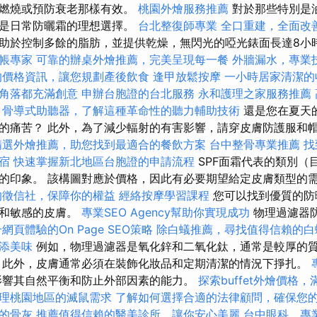
免燃燒或預防衰老那樣有效。
桃園外燴服務推薦
對於那些特別是
以是日常防曬霜的理想選擇。
台北整復師專業
全口重建，全面改
助於控制多餘的脂肪，並提供乾燥，無閃光的啞光錶面長達8小
帳專家
可靠的辦桌外燴推薦，完美呈現每一餐
外牆漏水，專業
的價格資訊，讓您規劃產後飲食
逢甲放鬆按摩
一小時居家清潔的
角落都充滿創意
申辦台胞證的台北服務
永和護理之家服務推薦
骨導式助聽器，了解這種革命性的聽力輔助技術
還是您在夏天
的痛苦？ 此外，為了減少輻射的有害影響，請穿皮膚防護服和
精選外燴推薦，助您找到最適合的餐飲方案
台中整骨專業推薦
找
宿
快速掌握新北地區台胞證的申請流程
SPF面霜代表的類別（
的印象。 該構圖對應於價格，因此有必要期望給定皮膚類型的
的徵信社，保障你的權益
經絡按摩學習課程
您可以找到優質的防曬
燥和敏感的皮膚。
專業SEO Agency幫助你實現成功
物理過濾器
網頁體驗的On Page SEO策略
除白蟻推薦，尋找值得信賴的白
添美味
例如，物理過濾器是氧化鋅和二氧化鈦，通常是較厚的
 此外，皮膚通常必須在裝飾化妝品和定期清潔的情況下掙扎。
影響其自然平衡和防止外部因素的能力。
探索buffet外燴價格
理桃園地區的滅鼠需求
了解如何選擇合適的法律顧問，確保您
的骨灰
推薦值得信賴的醫美診所，讓你安心美麗
台中眼科，專