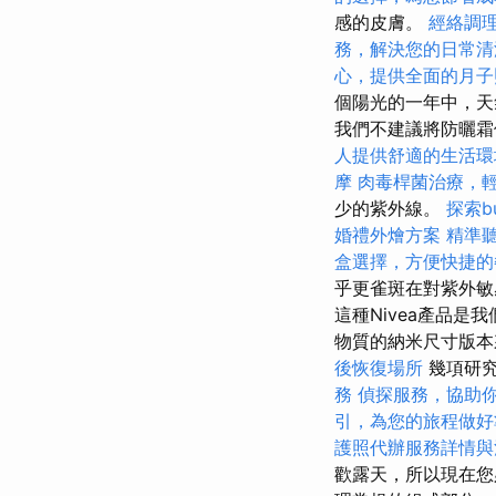
感的皮膚。
經絡調
務，解決您的日常清
心，提供全面的月子
個陽光的一年中，天
我們不建議將防曬霜
人提供舒適的生活環
摩
肉毒桿菌治療，
少的紫外線。
探索b
婚禮外燴方案
精準
盒選擇，方便快捷的
乎更雀斑在對紫外
這種Nivea產品
物質的納米尺寸版本
後恢復場所
幾項研究
務
偵探服務，協助
引，為您的旅程做好
護照代辦服務詳情與
歡露天，所以現在