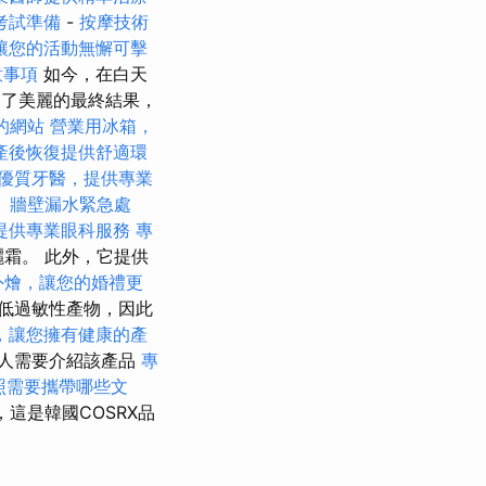
考試準備
-
按摩技術
讓您的活動無懈可擊
意事項
如今，在白天
出了美麗的最終結果，
好的網站
營業用冰箱，
產後恢復提供舒適環
優質牙醫，提供專業
。
牆壁漏水緊急處
提供專業眼科服務
專
曬霜。 此外，它提供
外燴，讓您的婚禮更
低過敏性產物，因此
，讓您擁有健康的產
人需要介紹該產品
專
照需要攜帶哪些文
，這是韓國COSRX品