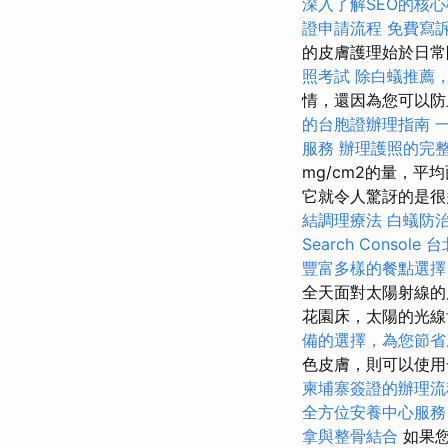
深入了解SEO的核
證申請流程
免費寫
的皮膚護理始於日常
照考試
除白蟻推薦
情，還因為您可以防
的台胞證辦理指南
服務
辦理護照的完
mg/cm2的量，平
它就令人驚訝的是很
結調理療法
白蟻防
Search Console
台
豐富多樣的餐點選擇
全天面對太陽射線
花園床，太陽的光
備的選擇，為您節省
色皮膚，則可以使用
柬埔寨簽證的辦理流
全方位安養中心服務
拿與整骨結合
如果您