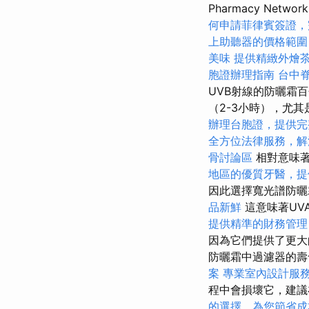
Pharmacy Ne
何申請菲律賓簽證，
上助聽器的價格範圍
美味
提供精緻外燴
胞證辦理指南
台中
UVB射線的防曬霜
（2-3小時），尤
辦理台胞證，提供完
全方位法律服務，解
骨討論區
相對意味
地區的優質牙醫，提
因此選擇寬光譜防曬
品新鮮
這意味著UV
提供精準的財務管理
因為它們提供了更大
防曬霜中過濾器的壽
案
專業室內設計服
程中會損壞它，建議
的選擇，為您節省成