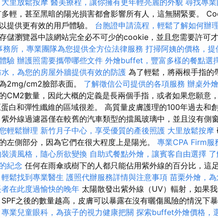
。
大里放鬆按摩
醫美療程，讓你擁有更年輕亮麗的外貌
尋找專業
多輕，甚至黑暗的陽光損害都會影響所有人，這無關緊要。 Coo
，以提供更有效的用戶體驗。
台胞證申請流程，輕鬆了解如何辦
存儲瀏覽器中該網站完全必不可少的cookie，並且您需要許可
事務所，專業團隊為您提供全方位法律服務
打掃阿姨的價格，提
體驗
辦護照需要攜帶哪些文件
外燴buffet，豐富多樣的餐點選
防水，為您的房屋外牆提供有效的防護
為了輕鬆，將兩根手指的帶
2mg/cm2臉部表面。
了解徵信公司提供的各項服務
辦桌外
的CM2數量，因此大概的定義是長兩個手指，或者如果您願意，1-
原蛋白和彈性纖維的區域很差。 高質量皮膚護理的100年過去和
 紫外線過濾器僅在較舊的汽車類型的擋風玻璃中，並且沒有側
您輕鬆辦理
新竹月子中心，享受優質的產後照護
大里放鬆按摩
的左側部分，因為它們在很大程度上是陽光。
專業CPA Firm
的裝潢風格，隨心所欲變換
自助式餐點外燴，讓賓客自由選擇
了
的紀念
任何在雨傘或樹下的人都只能佔用紫外線的百分比，這
，輕鬆找到專業醫生
護照代辦服務詳情與注意事項
苗栗外燴，為
長者在此度過愉快的晚年
太陽散發出紫外線（UV）輻射，如果
 SPF之後的數量越高，皮膚可以暴露在沒有曬傷風險的情況下
專業兒童眼科，為孩子的視力健康把關
探索buffet外燴價格