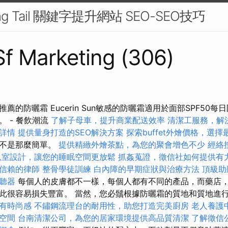
g Tail 關鍵字提升網站 SEO-SEO技巧
 Sf Marketing (306)
薦的防曬霜 Eucerin Sun敏感的防曬霜適用於面部SPF50
 - 餐飲潮流
了解子母車，提升商業配送效率
清潔工服務，解
詳情
提供量身打造的SEO解決方案
探索buffet外燴價格，選
並不是那麼簡單。
提供精緻外燴茶點，為您的聚會增色不少
經絡
臥室設計，讓您的睡眠空間更放鬆
抓姦蒐證，徵信社如何提供有
信賴的律師
整骨學徒訓練
白內障的早期症狀與治療方法
頂級助
聽器
每個人的皮膚都不一樣，每個人都有不同的產品，而藥店
此很容易損失豐富。 當然，您必鬚根據防曬霜的質地和質地進
有時尚感
不鏽鋼流理台的耐用性，助您打造完美廚房
老人養護
空間
台南清潔公司，為您的居家環境提供高品質清潔
了解徵信