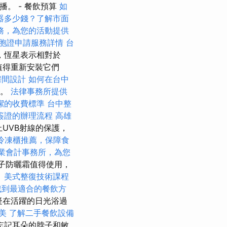
傳播。 - 餐飲預算
如
器多少錢？了解市面
務，為您的活動提供
胞證申請服務詳情
台
，恆星表示相對於
值得重新安裝它們
房間設計
如何在台中
型。
法律事務所提供
潔的收費標準
台中整
簽證的辦理流程
高雄
止UVB射線的保護，
冷凍櫃推薦，保障食
業會計事務所，為您
子防曬霜值得使用，
。
美式整復技術課程
找到最適合的餐飲方
疑在活躍的日光浴過
美
了解二手餐飲設備
忘記耳朵的脖子和敏