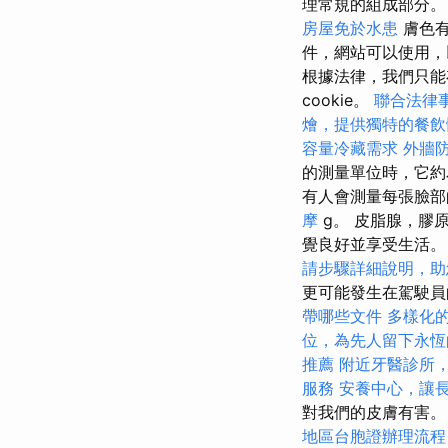
理常規的組成部分
房屋免於水患
膚色有
件，網站可以使用
根據法律，我們只能
cookie。
聯合法律
燴，提供獨特的餐飲
容量冷藏需求
外牆
的測量單位時，它約為
有人會測量每張臉部
摩
g。 皮脂腺，膠
覺良好並享受生活。
請步驟詳細說明，助
更可能發生在駕駛員
帶哪些文件
多樣化
位，為先人留下永恆
推薦
附近牙醫診所
服務
安養中心，讓
對我們的皮膚有害。
地區台胞證辦理流程