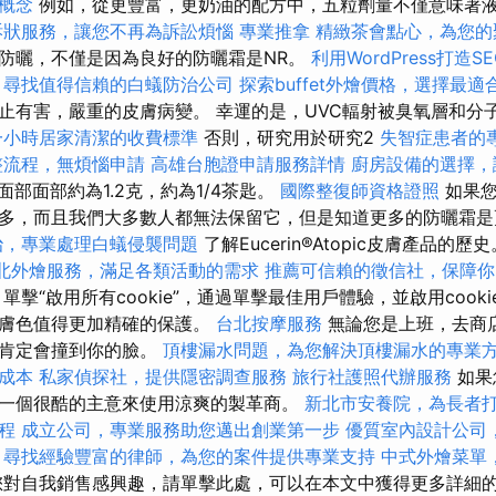
心概念
例如，從更豐富，更奶油的配方中，五粒劑量不僅意味著
訴狀服務，讓您不再為訴訟煩惱
專業推拿
精緻茶會點心，為您的
防曬，不僅是因為良好的防曬霜是NR。
利用WordPress打造
，尋找值得信賴的白蟻防治公司
探索buffet外燴價格，選擇最適
止有害，嚴重的皮膚病變。 幸運的是，UVC輻射被臭氧層和分
一小時居家清潔的收費標準
否則，研究用於研究2
失智症患者的
整流程，無煩惱申請
高雄台胞證申請服務詳情
廚房設備的選擇，
均面部面部約為1.2克，約為1/4茶匙。
國際整復師資格證照
如果
多，而且我們大多數人都無法保留它，但是知道更多的防曬霜
治，專業處理白蟻侵襲問題
了解Eucerin®Atopic皮膚產品的歷
北外燴服務，滿足各類活動的需求
推薦可信賴的徵信社，保障你
單擊“啟用所有cookie”，通過單擊最佳用戶體驗，並啟用cook
的膚色值得更加精確的保護。
台北按摩服務
無論您是上班，去商店
線肯定會撞到你的臉。
頂樓漏水問題，為您解決頂樓漏水的專業
成本
私家偵探社，提供隱密調查服務
旅行社護照代辦服務
如果
一個很酷的主意來使用涼爽的製革商。
新北市安養院，為長者
程
成立公司，專業服務助您邁出創業第一步
優質室內設計公司
尋找經驗豐富的律師，為您的案件提供專業支持
中式外燴菜單
對自我銷售感興趣，請單擊此處，可以在本文中獲得更多詳細的幫