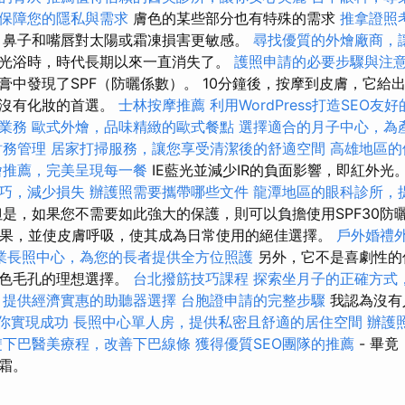
保障您的隱私與需求
膚色的某些部分也有特殊的需求
推拿證照
，鼻子和嘴唇對太陽或霜凍損害更敏感。
尋找優質的外燴廠商，
光浴時，時代長期以來一直消失了。
護照申請的必要步驟與注
膏中發現了SPF（防曬係數）。 10分鐘後，按摩到皮膚，它給
而沒有化妝的首選。
士林按摩推薦
利用WordPress打造SEO友
業務
歐式外燴，品味精緻的歐式餐點
選擇適合的月子中心，為
財務管理
居家打掃服務，讓您享受清潔後的舒適空間
高雄地區的
燴推薦，完美呈現每一餐
IE藍光並減少IR的負面影響，即紅外光
巧，減少損失
辦護照需要攜帶哪些文件
龍潭地區的眼科診所，
是，如果您不需要如此強大的保護，則可以負擔使用SPF30防
效果，並使皮膚呼吸，使其成為日常使用的絕佳選擇。
戶外婚禮
業長照中心，為您的長者提供全方位照護
另外，它不是喜劇性的
膚色毛孔的理想選擇。
台北撥筋技巧課程
探索坐月子的正確方式
，提供經濟實惠的助聽器選擇
台胞證申請的完整步驟
我認為沒有
幫助你實現成功
長照中心單人房，提供私密且舒適的居住空間
辦護
雙下巴醫美療程，改善下巴線條
獲得優質SEO團隊的推薦
- 畢竟
霜。