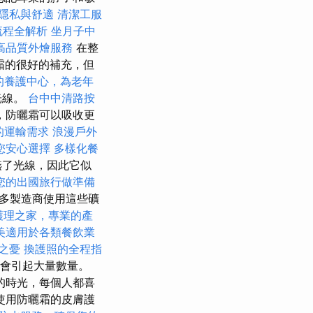
隱私與舒適
清潔工服
流程全解析
坐月子中
高品質外燴服務
在整
霜的很好的補充，但
的養護中心，為老年
光線。
台中中清路按
，防曬霜可以吸收更
的運輸需求
浪漫戶外
您安心選擇
多樣化餐
嚥了光線，因此它似
您的出國旅行做準備
許多製造商使用這些礦
護理之家，專業的產
美適用於各類餐飲業
之憂
換護照的全程指
能會引起大量數量。
的時光，每個人都喜
使用防曬霜的皮膚護