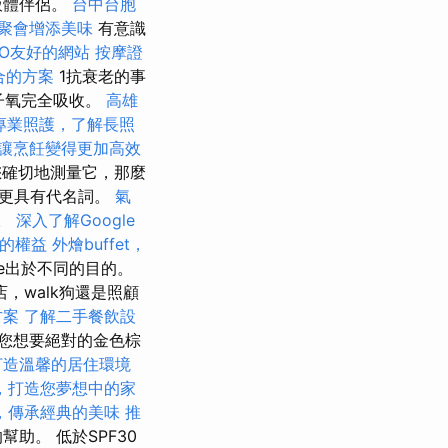
液體伴侶。
台中台胞
聚會增添美味
有意識
SEO友好的網站
按摩證
合的方案
1抗衰老的事
子氧完全吸收。
高雄
專業照護，了解長照
讓烹飪變得更加高效
您確切地測量它，那麼
是更具有代名詞。
氣
史。
深入了解Google
的權益
外燴buffet，
ie出於不同的目的。
，walk狗還是照顧
方案
了解二手餐飲設
您想要絕對的金色棕
打造溫馨的居住環境
，打造您夢想中的家
，傳承經典的美味
推
助。 低於SPF30