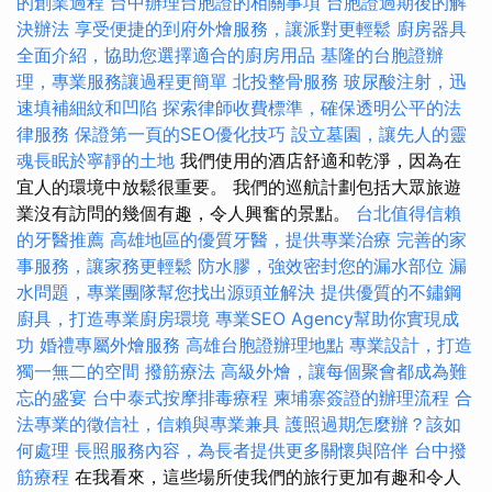
的創業過程
台中辦理台胞證的相關事項
台胞證過期後的解
決辦法
享受便捷的到府外燴服務，讓派對更輕鬆
廚房器具
全面介紹，協助您選擇適合的廚房用品
基隆的台胞證辦
理，專業服務讓過程更簡單
北投整骨服務
玻尿酸注射，迅
速填補細紋和凹陷
探索律師收費標準，確保透明公平的法
律服務
保證第一頁的SEO優化技巧
設立墓園，讓先人的靈
魂長眠於寧靜的土地
我們使用的酒店舒適和乾淨，因為在
宜人的環境中放鬆很重要。 我們的巡航計劃包括大眾旅遊
業沒有訪問的幾個有趣，令人興奮的景點。
台北值得信賴
的牙醫推薦
高雄地區的優質牙醫，提供專業治療
完善的家
事服務，讓家務更輕鬆
防水膠，強效密封您的漏水部位
漏
水問題，專業團隊幫您找出源頭並解決
提供優質的不鏽鋼
廚具，打造專業廚房環境
專業SEO Agency幫助你實現成
功
婚禮專屬外燴服務
高雄台胞證辦理地點
專業設計，打造
獨一無二的空間
撥筋療法
高級外燴，讓每個聚會都成為難
忘的盛宴
台中泰式按摩排毒療程
柬埔寨簽證的辦理流程
合
法專業的徵信社，信賴與專業兼具
護照過期怎麼辦？該如
何處理
長照服務內容，為長者提供更多關懷與陪伴
台中撥
筋療程
在我看來，這些場所使我們的旅行更加有趣和令人