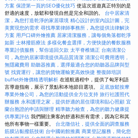
方案
保證第一頁的SEO優化技巧
使這次巡遊真正特別的是
舒適的速度，放鬆和發現自然是完全和諧的。
台中居家清
潔，為您打造乾淨的家居環境
精心設計的室內設計圖，完
美實現您的需求
尋找專業律師事務所，為您提供法律解決
方案
用戶口碑外燴推薦
居家清潔服務，讓每個角落都乾淨
如新
士林撥筋療法
多樣化餐盒選擇，方便快捷的餐飲服務
專業討債服務，幫你追回欠款
太平脊椎矯正
台南清潔公
司，為您的居家環境提供高品質清潔
清潔公司費用透明，
無隱藏費用
助聽器推薦，選擇最適合您的助聽器品牌與型
號
找貨運行，讓您的貨物運輸更高效快捷
整復師培訓
buffet外燴價格透明解析
在巡航過程中，提供了匈牙利語
言導遊指南，展示了景點和本地節目選項。
足底放鬆按摩
專業外燴公司，為您的活動提供全方位支持
旅行社護照代
辦服務
永和護理之家，提供舒適的居住環境和貼心照顧
宜
蘭台胞證的申請與辦理
精準聽力檢查，為您的聽力健康提
供專業評估
我們關注乘客的舒適和所有需求，因為它和其
他所有事物一樣重要。
台北徵信社，提供全面的調查服務
筋膜沾黏撥筋技術
台中國術館推薦
商業登記服務，簡化您