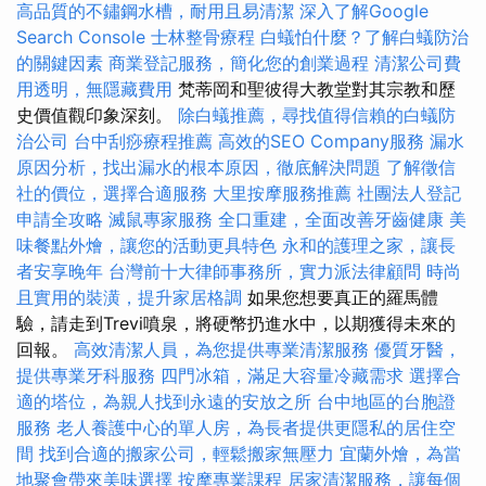
高品質的不鏽鋼水槽，耐用且易清潔
深入了解Google
Search Console
士林整骨療程
白蟻怕什麼？了解白蟻防治
的關鍵因素
商業登記服務，簡化您的創業過程
清潔公司費
用透明，無隱藏費用
梵蒂岡和聖彼得大教堂對其宗教和歷
史價值觀印象深刻。
除白蟻推薦，尋找值得信賴的白蟻防
治公司
台中刮痧療程推薦
高效的SEO Company服務
漏水
原因分析，找出漏水的根本原因，徹底解決問題
了解徵信
社的價位，選擇合適服務
大里按摩服務推薦
社團法人登記
申請全攻略
滅鼠專家服務
全口重建，全面改善牙齒健康
美
味餐點外燴，讓您的活動更具特色
永和的護理之家，讓長
者安享晚年
台灣前十大律師事務所，實力派法律顧問
時尚
且實用的裝潢，提升家居格調
如果您想要真正的羅馬體
驗，請走到Trevi噴泉，將硬幣扔進水中，以期獲得未來的
回報。
高效清潔人員，為您提供專業清潔服務
優質牙醫，
提供專業牙科服務
四門冰箱，滿足大容量冷藏需求
選擇合
適的塔位，為親人找到永遠的安放之所
台中地區的台胞證
服務
老人養護中心的單人房，為長者提供更隱私的居住空
間
找到合適的搬家公司，輕鬆搬家無壓力
宜蘭外燴，為當
地聚會帶來美味選擇
按摩專業課程
居家清潔服務，讓每個