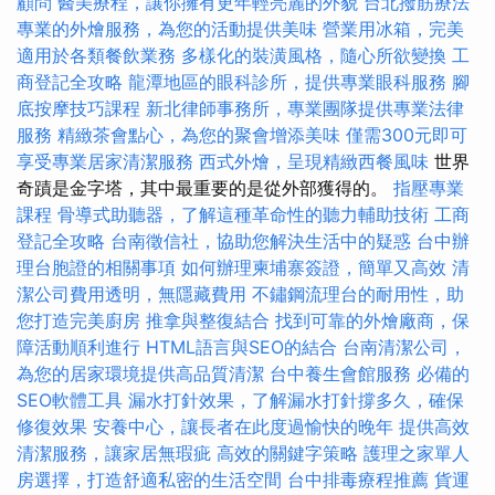
顧問
醫美療程，讓你擁有更年輕亮麗的外貌
台北撥筋療法
專業的外燴服務，為您的活動提供美味
營業用冰箱，完美
適用於各類餐飲業務
多樣化的裝潢風格，隨心所欲變換
工
商登記全攻略
龍潭地區的眼科診所，提供專業眼科服務
腳
底按摩技巧課程
新北律師事務所，專業團隊提供專業法律
服務
精緻茶會點心，為您的聚會增添美味
僅需300元即可
享受專業居家清潔服務
西式外燴，呈現精緻西餐風味
世界
奇蹟是金字塔，其中最重要的是從外部獲得的。
指壓專業
課程
骨導式助聽器，了解這種革命性的聽力輔助技術
工商
登記全攻略
台南徵信社，協助您解決生活中的疑惑
台中辦
理台胞證的相關事項
如何辦理柬埔寨簽證，簡單又高效
清
潔公司費用透明，無隱藏費用
不鏽鋼流理台的耐用性，助
您打造完美廚房
推拿與整復結合
找到可靠的外燴廠商，保
障活動順利進行
HTML語言與SEO的結合
台南清潔公司，
為您的居家環境提供高品質清潔
台中養生會館服務
必備的
SEO軟體工具
漏水打針效果，了解漏水打針撐多久，確保
修復效果
安養中心，讓長者在此度過愉快的晚年
提供高效
清潔服務，讓家居無瑕疵
高效的關鍵字策略
護理之家單人
房選擇，打造舒適私密的生活空間
台中排毒療程推薦
貨運