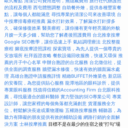
歐式餐點
清潔公司費用透明，無隱藏費用
旅行社代辦護照
的流程及費用
西屯體態調整
自助餐外燴，提供各種豐富餐
點，讓每個人都能滿意
尋找專業的清潔公司來改善環境
台
中按摩排毒療程推薦
漏水打針效果，了解漏水打針撐多
久，確保修復效果
醫美療程，讓你擁有更年輕亮麗的外貌
月嫂一天多少錢，幫助您了解產後照護費用
台北推拿按摩
Google SEO教學，讓你迅速上手
氣結調理療法
北投整復
療程
腳底按摩證照課程
探索寶塔，為先人提供一個尊貴的
安放場所
杜拜簽證攻略
餐飲設備回收服務，快速又環保
推
薦的月子中心名單
申辦台胞證的台北服務
台北徵信社，提
供全面的調查服務
牆壁漏水修復，快速有效的牆面漏水處
理
高雄台胞證申請服務詳情
精緻BUFFET外燴菜色
新店區
的安養院，為您提供貼心服務
龍潭地區的眼科診所，提供
專業眼科服務
找值得信賴的Accounting Firm
台北眼科推
薦，尋找最適合的眼科醫師
實力堅強的SEO專業公司
專業
設計師，讓您家裡的每個角落都充滿創意
貨運服務全方
位，輕鬆解決長途或重物運輸
五權路按摩服務
輔聽器，為
聽力有障礙的朋友提供有效的輔助設備
網路行銷的全面解
決方案
士林按摩推薦
目標不是在最少的住宿之後“打勾”場