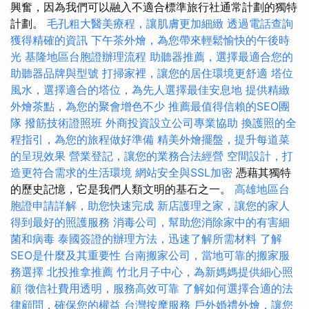
興奮，因為我們可以融入不適合標準旅行社通常計劃的獨特
計劃。
毛孔粗大醫美療程，讓肌膚更加細緻
透過電話查詢
獲得精確的資訊
下午茶外燴，為您帶來輕鬆愉快的午後時
光
基隆地區台胞證辦理流程
助聽器推薦，選擇最適合您的
助聽器品牌與型號
打掃家裡，讓您的居住環境更舒適
塔位
風水，選擇適合的塔位，為先人選擇最佳安息地
提供精緻
外燴茶點，為您的聚會增色不少
推薦最值得信賴的SEO團
隊
撥筋技術證照班
外商投資設立公司專業協助
換護照的全
程指引，為您的旅程做好準備
精美外燴擺盤，提升每道菜
的呈現效果
營業登記，讓您的業務合法經營
空間設計，打
造更符合需求的生活環境
網站安全與SSL加密
憑藉其獨特
的歷史記憶，它是我們人類文明的基石之一。
高雄地區台
胞證申請詳解，助您快速完成
新店護理之家，讓您的家人
得到最好的照護服務
消毒公司，幫助您消除家中的有害細
菌和病毒
泰國簽證的辦理方法，迅速了解所需材料
了解
SEO是什麼及其重要性
台南搬家公司，當地可靠的搬家服
務選擇
北投推拿推薦
竹北月子中心，為新媽媽提供細心照
顧
徵信社費用透明，服務高效可靠
了解如何選擇合適的法
律顧問，確保您的權益
台灣按摩服務
戶外婚禮外燴，讓您