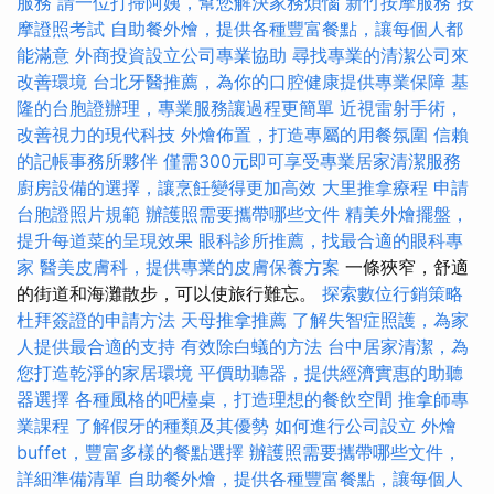
服務
請一位打掃阿姨，幫您解決家務煩惱
新竹按摩服務
按
摩證照考試
自助餐外燴，提供各種豐富餐點，讓每個人都
能滿意
外商投資設立公司專業協助
尋找專業的清潔公司來
改善環境
台北牙醫推薦，為你的口腔健康提供專業保障
基
隆的台胞證辦理，專業服務讓過程更簡單
近視雷射手術，
改善視力的現代科技
外燴佈置，打造專屬的用餐氛圍
信賴
的記帳事務所夥伴
僅需300元即可享受專業居家清潔服務
廚房設備的選擇，讓烹飪變得更加高效
大里推拿療程
申請
台胞證照片規範
辦護照需要攜帶哪些文件
精美外燴擺盤，
提升每道菜的呈現效果
眼科診所推薦，找最合適的眼科專
家
醫美皮膚科，提供專業的皮膚保養方案
一條狹窄，舒適
的街道和海灘散步，可以使旅行難忘。
探索數位行銷策略
杜拜簽證的申請方法
天母推拿推薦
了解失智症照護，為家
人提供最合適的支持
有效除白蟻的方法
台中居家清潔，為
您打造乾淨的家居環境
平價助聽器，提供經濟實惠的助聽
器選擇
各種風格的吧檯桌，打造理想的餐飲空間
推拿師專
業課程
了解假牙的種類及其優勢
如何進行公司設立
外燴
buffet，豐富多樣的餐點選擇
辦護照需要攜帶哪些文件，
詳細準備清單
自助餐外燴，提供各種豐富餐點，讓每個人