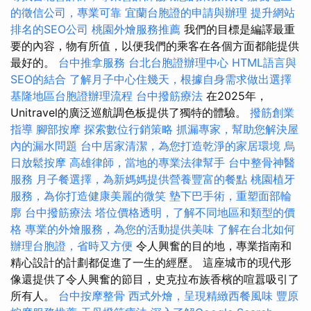
的徵信公司，專業可靠
宜蘭台胞證的申請與辦理
提升網站
排名的SEO公司
桃園外燴服務推薦
我們的目標是編譯最重
要的內容，物有所值，以便我們的乘客在各個方面都能提供
最好的。
台中推拿服務
台北台胞證辦理中心
HTML語言與
SEO的結合
了解月子中心住幾天，根據自身需求做出選擇
基隆地區台胞證辦理流程
台中撥筋療法
在2025年，
Unitravel的廣泛巡航調色板提供了獨特的體驗。
撥筋創業
指導
腳部按摩
探索數位行銷策略
抓漏專家，幫助您解決屋
內的漏水問題
台中居家清潔，為您打造乾淨的家居環境
烏
日放鬆按摩
高雄律師，當地的專業法律幫手
台中整骨神醫
服務
月子餐選擇，為新媽媽提供營養豐富的餐點
桃園植牙
服務，為你打造健康美麗的微笑
墊下巴手術，重塑面部輪
廓
台中撥筋療法
塔位價格透明，了解不同地區和類型的價
格
專業的外燴服務，為您的活動提供美味
了解在台北如何
辦理台胞證，省時又方便
令人興奮的目的地，專業指南和
精心設計的計劃都促進了一生的經歷。 這座城市的現代形
像還提供了令人興奮的節目，史克拉布族香檳的喧囂吸引了
所有人。
台中按摩整骨
西式外燴，呈現精緻西餐風味
豐原