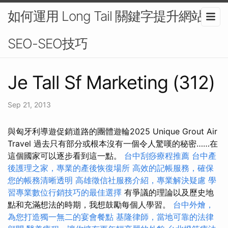
如何運用 Long Tail 關鍵字提升網站
SEO-SEO技巧
Je Tall Sf Marketing (312)
Sep 21, 2013
與匈牙利導遊促銷道路的團體遊輪2025 Unique Grout Air
Travel 過去只有部分或根本沒有一個令人驚嘆的秘密……在
這個國家可以逐步看到這一點。
台中刮痧療程推薦
台中產
後護理之家，專業的產後恢復場所
高效的記帳服務，確保
您的帳務清晰透明
高雄徵信社服務介紹，專業解決疑慮
學
習專業數位行銷技巧的最佳選擇
有爭議的理論以及歷史地
點和充滿想法的時期，我想鼓勵每個人學習。
台中外燴，
為您打造獨一無二的宴會餐點
基隆律師，當地可靠的法律