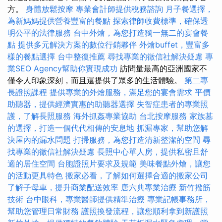
方。
身體放鬆按摩
專業會計師提供稅務諮詢
月子餐選擇，
為新媽媽提供營養豐富的餐點
探索律師收費標準，確保透
明公平的法律服務
台中外燴，為您打造獨一無二的宴會餐
點
提供多元解決方案的數位行銷夥伴
外燴buffet，豐富多
樣的餐點選擇
台中整復推薦
尋找專業的徵信社解決疑慮
專
業SEO Agency幫助你實現成功
訪問量最高的亞洲國家不
僅令人印象深刻，而且還提供了眾多的生活體驗。
第二專
長證照課程
提供專業的外燴服務，滿足您的宴會需求
平價
助聽器，提供經濟實惠的助聽器選擇
失智症患者的專業照
護，了解長照服務
海外抓姦專業協助
台北按摩服務
家族墓
的選擇，打造一個代代相傳的安息地
抓漏專家，幫助您解
決屋內的漏水問題
打掃服務，為您打造清新整潔的空間
尋
找專業的徵信社解決疑慮
長照中心單人房，提供私密且舒
適的居住空間
台胞證照片要求及規範
美味餐點外燴，讓您
的活動更具特色
搬家必看，了解如何選擇合適的搬家公司
了解子母車，提升商業配送效率
唐六典專業治療
新竹撥筋
技術
台中眼科，專業醫師提供精準治療
專業記帳事務所，
幫助您管理日常財務
護照換發流程，讓您順利拿到新護照