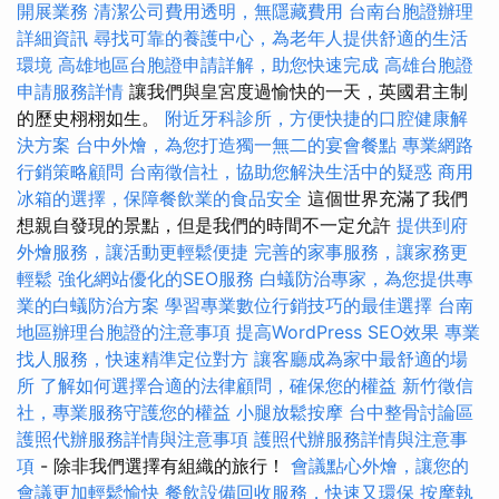
開展業務
清潔公司費用透明，無隱藏費用
台南台胞證辦理
詳細資訊
尋找可靠的養護中心，為老年人提供舒適的生活
環境
高雄地區台胞證申請詳解，助您快速完成
高雄台胞證
申請服務詳情
讓我們與皇宮度過愉快的一天，英國君主制
的歷史栩栩如生。
附近牙科診所，方便快捷的口腔健康解
決方案
台中外燴，為您打造獨一無二的宴會餐點
專業網路
行銷策略顧問
台南徵信社，協助您解決生活中的疑惑
商用
冰箱的選擇，保障餐飲業的食品安全
這個世界充滿了我們
想親自發現的景點，但是我們的時間不一定允許
提供到府
外燴服務，讓活動更輕鬆便捷
完善的家事服務，讓家務更
輕鬆
強化網站優化的SEO服務
白蟻防治專家，為您提供專
業的白蟻防治方案
學習專業數位行銷技巧的最佳選擇
台南
地區辦理台胞證的注意事項
提高WordPress SEO效果
專業
找人服務，快速精準定位對方
讓客廳成為家中最舒適的場
所
了解如何選擇合適的法律顧問，確保您的權益
新竹徵信
社，專業服務守護您的權益
小腿放鬆按摩
台中整骨討論區
護照代辦服務詳情與注意事項
護照代辦服務詳情與注意事
項
- 除非我們選擇有組織的旅行！
會議點心外燴，讓您的
會議更加輕鬆愉快
餐飲設備回收服務，快速又環保
按摩執