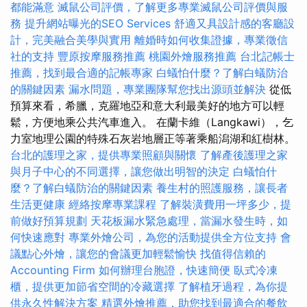
都能滿意
滅鼠公司評價，了解更多專業滅鼠公司評價與服
務
提升網站曝光的SEO Services
舒適又具設計感的客廳設
計，完美融合美學與實用
離婚時如何收集證據，專業徵信
社的支持
豐原按摩服務推薦
桃園外燴服務推薦
台北記帳士
推薦，找到最合適的記帳專家
白蟻怕什麼？了解白蟻防治
的關鍵因素
漏水問題，專業團隊幫您找出源頭並解決
從低
預算來看，希臘，克羅地亞和意大利最美好的地方可以輕
鬆，方便地乘公共汽車進入。 在蘭卡維（Langkawi），乞
力室地理公園的特殊石灰岩地層正等著乘船潟湖和紅樹林。
台北的護理之家，提供專業照顧與關懷
了解產後護理之家
與月子中心的不同選擇，讓您做出明智的決定
白蟻怕什
麼？了解白蟻防治的關鍵因素
養生村的照護服務，讓長者
生活更健康
經絡按摩專業課程
了解裝潢費用一坪多少，提
前做好預算規劃
天花板漏水緊急處理，當漏水發生時，如
何快速應對
專業外燴公司，為您的活動提供全方位支持
會
議點心外燴，讓您的會議更加輕鬆愉快
找值得信賴的
Accounting Firm
如何辦理台胞證，快速簡便
臥式冷凍
櫃，提供更加節省空間的冷藏選擇
了解植牙過程，為你提
供永久性解決方案
精選外燴推薦，助您找到最適合的餐飲