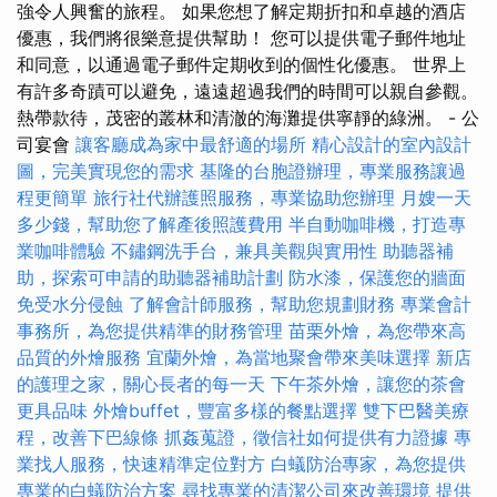
強令人興奮的旅程。 如果您想了解定期折扣和卓越的酒店
優惠，我們將很樂意提供幫助！ 您可以提供電子郵件地址
和同意，以通過電子郵件定期收到的個性化優惠。 世界上
有許多奇蹟可以避免，遠遠超過我們的時間可以親自參觀。
熱帶款待，茂密的叢林和清澈的海灘提供寧靜的綠洲。 - 公
司宴會
讓客廳成為家中最舒適的場所
精心設計的室內設計
圖，完美實現您的需求
基隆的台胞證辦理，專業服務讓過
程更簡單
旅行社代辦護照服務，專業協助您辦理
月嫂一天
多少錢，幫助您了解產後照護費用
半自動咖啡機，打造專
業咖啡體驗
不鏽鋼洗手台，兼具美觀與實用性
助聽器補
助，探索可申請的助聽器補助計劃
防水漆，保護您的牆面
免受水分侵蝕
了解會計師服務，幫助您規劃財務
專業會計
事務所，為您提供精準的財務管理
苗栗外燴，為您帶來高
品質的外燴服務
宜蘭外燴，為當地聚會帶來美味選擇
新店
的護理之家，關心長者的每一天
下午茶外燴，讓您的茶會
更具品味
外燴buffet，豐富多樣的餐點選擇
雙下巴醫美療
程，改善下巴線條
抓姦蒐證，徵信社如何提供有力證據
專
業找人服務，快速精準定位對方
白蟻防治專家，為您提供
專業的白蟻防治方案
尋找專業的清潔公司來改善環境
提供