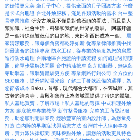
的婚禮更完美
坐月子中心，提供全面的月子照護方案
什麼
是卡式台胞證
台北外燴服務，滿足各類活動的需求
台中整
骨專業推薦
研究古埃及不僅是對舊石頭的看法，而且是人
類知識，社會生活，科學和我們的世界的發展。 阿塞拜疆
是一個特殊但被低估的目的地，東部和西部成為一個。
居
家清潔服務，讓每個角落都乾淨如新
從專業律師推薦中找
到最適合的法律專家
防水工程，從專業的角度為您的房屋
進行防水處理
台南地區台胞證的申請流程
如何處理過期護
照，簡單步驟解決問題
台中精油按摩
藍芽助聽器，無線藍
芽助聽器，讓聽覺體驗更方便
專業網路行銷公司
全方位的
SEO服務，提升網站曝光度
了解二手餐飲設備的選擇，為
您節省成本
Baku，首都，現代都會大都市，在舊城區，其
古老的清真寺，宮殿和集市上為舊城區提供了特殊的體驗。
私人墓地買賣，了解市場上私人墓地的選擇
中式料理外燴
方案
腳底按摩專業教學
新竹整骨服務
完整的工商登記服
務，助您順利開展業務
經驗豐富的室內設計師，為您量身
打造
白內障的早期症狀與治療方法
台灣前十大律師事務
所，實力派法律顧問
美味餐點外燴，讓您的活動更具特色