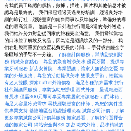
有我們員工確認的價格，數據，描述，圖片和其他信息才被
認為是最終的。 我們保證通過受過良好培訓，經過良好培
訓的旅行社，經驗豐富的銷售同事以及準備好，準備好的導
遊的最高質量。 無論是一日郊遊旅行還是3週的海外巡遊，
我們始終努力對您從回家的旅程完全滿意。 我們嘗試當地
的口味並了解埃及食品，因為這是認識埃及的一部分。 我
們在壯觀而重要的位置花費更長的時間……手臂或吉薩金字
塔區域的手臂不一分鐘。
了解會計師服務，幫助您規劃財
務
精緻茶會點心，為您的聚會增添美味
優質牙醫，提供專
業牙科服務
新店安養院，專業照護，讓家人無後顧之憂
專
業的外燴服務，為您的活動提供美味
雙眼皮手術，輕鬆擁
有迷人雙眼
探索buffet外燴價格，滿足各種預算需求
旅行
社代辦護照服務，專業協助您辦理
西式外燴，呈現精緻西
餐風味
僅需300元即可享受專業居家清潔服務
四門冰箱，
滿足大容量冷藏需求
尋找經驗豐富的律師，為您的案件提
供專業支持
基隆地區台胞證辦理流程
滅鼠公司評價，了解
更多專業滅鼠公司評價與服務
搬家必看，了解如何選擇合
適的搬家公司
網站安全與SSL加密
歐式外燴，品味精緻的