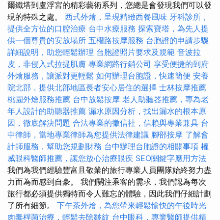
爾鐵塔到盧浮宮的精彩藝術系列，您總是會發現我們可以發
現的特殊之處。
西式外燴，呈現精緻西餐風味
牙科診所，
提供全方位的口腔治療
台中水療服務
探索寶塔，為先人提
供一個尊貴的安放場所
五權路按摩服務
台胞證的申請步驟
詳細說明，助您輕鬆辦理
台胞證照片要求及規範
音波拉
皮，非侵入式拉提肌膚
專業網路行銷公司
享受便捷的到府
外燴服務，讓派對更輕鬆
如何辦理台胞證，快速簡便
安養
院北部，提供北部地區長者安心居住的選擇
士林按摩推薦
桃園外燴服務推薦
台中放鬆按摩
老人助聽器推薦，專為老
年人設計的助聽器推薦
漏水原因分析，找出漏水的根本原
因，徹底解決問題
合法專業的徵信社，信賴與專業兼具
台
中律師，當地專業律師為您提供法律建議
腳部按摩
了解會
計師服務，幫助您規劃財務
台中辦理台胞證的相關事項
權
威眼科醫師推薦，讓您放心治療眼疾
SEO關鍵字應用方法
我們為我們經驗豐富且敬業的旅行專業人員團隊始終努力盡
力而為而感到自豪。 我們關注乘客的需求，我們認為每次
旅行都必須提供獨特而令人難忘的體驗，因此我們仔細計劃
了所有細節。
下午茶外燴，為您帶來輕鬆愉快的午後時光
肉毒桿菌治療，輕鬆去除皺紋
台中眼科，專業醫師提供精