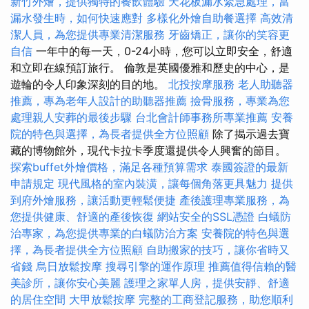
新竹外燴，提供獨特的餐飲體驗
天花板漏水緊急處理，當
漏水發生時，如何快速應對
多樣化外燴自助餐選擇
高效清
潔人員，為您提供專業清潔服務
牙齒矯正，讓你的笑容更
自信
一年中的每一天，0-24小時，您可以立即安全，舒適
和立即在線預訂旅行。 倫敦是英國優雅和歷史的中心，是
遊輪的令人印象深刻的目的地。
北投按摩服務
老人助聽器
推薦，專為老年人設計的助聽器推薦
撿骨服務，專業為您
處理親人安葬的最後步驟
台北會計師事務所專業推薦
安養
院的特色與選擇，為長者提供全方位照顧
除了揭示過去寶
藏的博物館外，現代卡拉卡季度還提供令人興奮的節目。
探索buffet外燴價格，滿足各種預算需求
泰國簽證的最新
申請規定
現代風格的室內裝潢，讓每個角落更具魅力
提供
到府外燴服務，讓活動更輕鬆便捷
產後護理專業服務，為
您提供健康、舒適的產後恢復
網站安全的SSL憑證
白蟻防
治專家，為您提供專業的白蟻防治方案
安養院的特色與選
擇，為長者提供全方位照顧
自助搬家的技巧，讓你省時又
省錢
烏日放鬆按摩
搜尋引擎的運作原理
推薦值得信賴的醫
美診所，讓你安心美麗
護理之家單人房，提供安靜、舒適
的居住空間
大甲放鬆按摩
完整的工商登記服務，助您順利