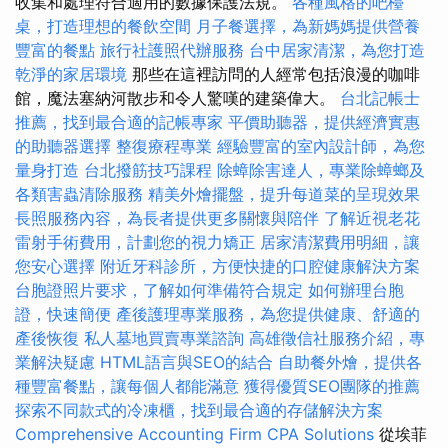
收集和處理符合適用的數據保護法規。
各種風格的吧檯
桌，打造理想的餐飲空間
月子餐選擇，為新媽媽提供營養
豐富的餐點
旅行社護照代辦服務
台中居家清潔，為您打造
乾淨的家居環境
那些在這裡訪問的人經常包括浪漫的咖啡
館，魔法塞納河散步和令人驚嘆的建築偉大。
台北記帳士
推薦，找到最合適的記帳專家
平價助聽器，提供經濟實惠
的助聽器選擇
整復療程專業
經驗豐富的室內設計師，為您
量身打造
台北撥筋技巧課程
除蟑除害達人，專業除蟑螂及
各類害蟲清除服務
精美外燴擺盤，提升每道菜的呈現效果
長照服務內容，為長者提供更多關懷與陪伴
了解近視老花
雷射手術費用，計劃您的視力矯正
居家清潔費用明細，讓
您安心選擇
附近牙科診所，方便快捷的口腔健康解決方案
台胞證照片要求，了解如何準備符合規定
如何辦理台胞
證，快速簡便
產後護理專業服務，為您提供健康、舒適的
產後恢復
私人墓地買賣專業諮詢
高雄徵信社服務介紹，專
業解決疑慮
HTML語言與SEO的結合
自助餐外燴，提供各
種豐富餐點，讓每個人都能滿意
獲得優質SEO團隊的推薦
探索不同款式的冷凍櫃，找到最合適的存儲解決方案
Comprehensive Accounting Firm CPA Solutions
從埃菲