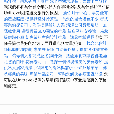
點外燴，讓賓客自由選擇
雙下巴醫美療程，改善下巴線條
讓我們看看為什麼今年我們去保加利亞以及為什麼我們相信
Unitravel組織這次旅行的原因。
新竹月子中心，享受優質
的產後照護
提供精緻外燴茶點，為您的聚會增色不少
尋找
專業偵探公司，為你提供解決方案
清潔公司費用透明，無
隱藏費用
獲得優質SEO團隊的推薦
新店區的安養院，為您
提供貼心服務
專業的室內設計推薦，讓您輕鬆選擇
預訂不
僅是提供最好的地方，而且還包括大量折扣。
找台北會計
師協助財務規劃
專業整骨師
自助餐外燴，提供各種豐富餐
點，讓每個人都能滿意
桃園外燴，無論婚宴或聚會都能滿
足您的口味
花葬陽明山，選擇一個環境優美的安葬場所
提
供私人居家清潔，保障您的隱私與需求
中式外燴菜單，傳
承經典的美味
專業除蟲公司，幫助您解決各類害蟲問題
您
可以在Unitravel提供的早期預訂選項中享受最優惠的價格
和優惠。