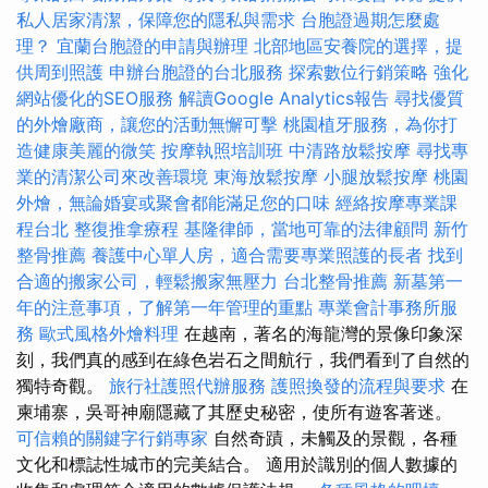
私人居家清潔，保障您的隱私與需求
台胞證過期怎麼處
理？
宜蘭台胞證的申請與辦理
北部地區安養院的選擇，提
供周到照護
申辦台胞證的台北服務
探索數位行銷策略
強化
網站優化的SEO服務
解讀Google Analytics報告
尋找優質
的外燴廠商，讓您的活動無懈可擊
桃園植牙服務，為你打
造健康美麗的微笑
按摩執照培訓班
中清路放鬆按摩
尋找專
業的清潔公司來改善環境
東海放鬆按摩
小腿放鬆按摩
桃園
外燴，無論婚宴或聚會都能滿足您的口味
經絡按摩專業課
程台北
整復推拿療程
基隆律師，當地可靠的法律顧問
新竹
整骨推薦
養護中心單人房，適合需要專業照護的長者
找到
合適的搬家公司，輕鬆搬家無壓力
台北整骨推薦
新墓第一
年的注意事項，了解第一年管理的重點
專業會計事務所服
務
歐式風格外燴料理
在越南，著名的海龍灣的景像印象深
刻，我們真的感到在綠色岩石之間航行，我們看到了自然的
獨特奇觀。
旅行社護照代辦服務
護照換發的流程與要求
在
柬埔寨，吳哥神廟隱藏了其歷史秘密，使所有遊客著迷。
可信賴的關鍵字行銷專家
自然奇蹟，未觸及的景觀，各種
文化和標誌性城市的完美結合。 適用於識別的個人數據的