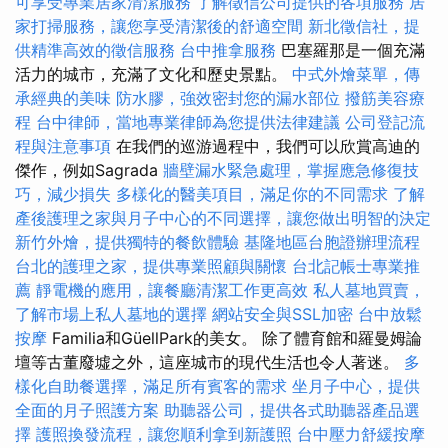
可享受專業居家清潔服務
了解徵信公司提供的各項服務
居
家打掃服務，讓您享受清潔後的舒適空間
新北徵信社，提
供精準高效的徵信服務
台中推拿服務
巴塞羅那是一個充滿
活力的城市，充滿了文化和歷史景點。
中式外燴菜單，傳
承經典的美味
防水膠，強效密封您的漏水部位
撥筋美容療
程
台中律師，當地專業律師為您提供法律建議
公司登記流
程與注意事項
在我們的巡游過程中，我們可以欣賞高迪的
傑作，例如Sagrada
牆壁漏水緊急處理，掌握應急修復技
巧，減少損失
多樣化的醫美項目，滿足你的不同需求
了解
產後護理之家與月子中心的不同選擇，讓您做出明智的決定
新竹外燴，提供獨特的餐飲體驗
基隆地區台胞證辦理流程
台北的護理之家，提供專業照顧與關懷
台北記帳士專業推
薦
靜電機的應用，讓餐廳清潔工作更高效
私人墓地買賣，
了解市場上私人墓地的選擇
網站安全與SSL加密
台中放鬆
按摩
Familia和GüellPark的美女。 除了體育館和羅曼姆論
壇等古董廢墟之外，這座城市的現代生活也令人著迷。
多
樣化自助餐選擇，滿足所有賓客的需求
坐月子中心，提供
全面的月子照護方案
助聽器公司，提供各式助聽器產品選
擇
護照換發流程，讓您順利拿到新護照
台中壓力舒緩按摩