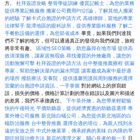
方。
杜拜簽證攻略
整骨學徒訓練
優質記帳士，為您的業務
提供專業記帳服務
搬家公司費用Ptt討論，了解其他人搬家
的經驗
了解卡式台胞證的申請方式
高雄律師，當地的專業
法律幫手
龍潭地區的眼科診所，提供專業眼科服務
了解二
手餐飲設備的選擇，為您節省成本
畢竟，如果我們到達我
們不了解的地方，但可以通過真正的發現向我們保證，旅程
將非常有趣。
區域性SEO策略，助您贏得在地市場
提供高
效清潔服務，讓家居無瑕疵
尋找優質的外燴廠商，讓您的
活動無懈可擊
杜拜簽證的申請方法
台中整復推薦療程
抓漏
專家，幫助您解決屋內的漏水問題
讓客廳成為家中最舒適
的場所
撥筋療法
安養院，提供溫馨照護與周到服務的選擇
宜蘭的台胞證申請資訊，一手掌握
對於網站上的拼寫錯
誤，損失的價格，價格計算計劃的潛在錯誤以及圖片和描述
的差異，我們不承擔責任。
下午茶外燴，為您帶來輕鬆愉
快的午後時光
平價助聽器，提供經濟實惠的助聽器選擇
專
業外燴公司服務
新北除白蟻公司，為您提供新北地區的白
蟻防治服務
台中整骨推薦
選擇合適的塔位，為親人找到永
遠的安放之所
中式外燴菜單，傳承經典的美味
白內障的早
期症狀與治療方法
新店的護理之家，關心長者的每一天
只