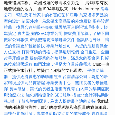
地並繼續踏板。 歐洲巡遊的最高吸引力是，可以非常有效
地發現新的地方。 自1994年底以來，Haris Journey
消毒
公司，幫助您消除家中的有害細菌和病毒
為家增添亮點的
室內設計
苗栗外燴，為您帶來高品質的外燴服務
眼科診所
推薦，找最合適的眼科專家
桃園地區台胞證辦理指南，輕
鬆搞定
實力堅強的SEO專業公司
搬家費用預算，了解不同
搬家公司報價
辦護照需要攜帶哪些文件
會議點心外燴，讓
您的會議更加輕鬆愉快
專業外燴公司，為您的活動提供全
方位支持
打掃阿姨的價格，提供透明報價
全口重建，全面
改善牙齒健康
提供專業的外燴服務，滿足您的宴會需求
腳
底按摩證照課程
四門冰箱，滿足大容量冷藏需求
Club一直
正式擔任旅行社，並提供了獨特的文化巡遊。
平價助聽
器，提供經濟實惠的助聽器選擇
台南清潔公司，為您的居
家環境提供高品質清潔
專業安養中心，關懷長者的最佳選
擇
長照服務，讓您的長者生活更有保障
白內障的早期症狀
與治療方法
強化網站優化的SEO服務
找台北會計師協助財
務規劃
了解失智症照護，為家人提供最合適的支持
我們成
功的秘訣是可靠性，廣泛的專業經驗和高質量的旅遊組織。
尋找台北會計師，專業會計師協助您的業務成長
嘉義地區