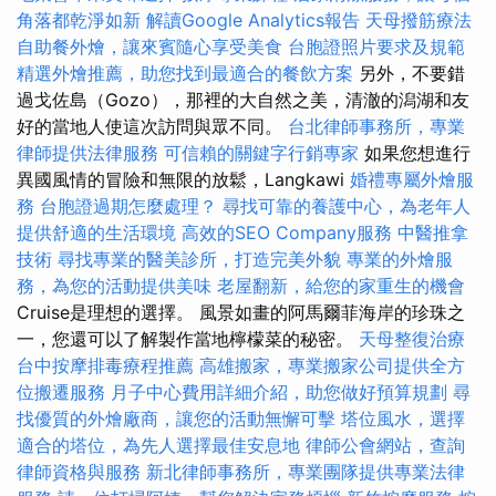
角落都乾淨如新
解讀Google Analytics報告
天母撥筋療法
自助餐外燴，讓來賓隨心享受美食
台胞證照片要求及規範
精選外燴推薦，助您找到最適合的餐飲方案
另外，不要錯
過戈佐島（Gozo），那裡的大自然之美，清澈的潟湖和友
好的當地人使這次訪問與眾不同。
台北律師事務所，專業
律師提供法律服務
可信賴的關鍵字行銷專家
如果您想進行
異國風情的冒險和無限的放鬆，Langkawi
婚禮專屬外燴服
務
台胞證過期怎麼處理？
尋找可靠的養護中心，為老年人
提供舒適的生活環境
高效的SEO Company服務
中醫推拿
技術
尋找專業的醫美診所，打造完美外貌
專業的外燴服
務，為您的活動提供美味
老屋翻新，給您的家重生的機會
Cruise是理想的選擇。 風景如畫的阿馬爾菲海岸的珍珠之
一，您還可以了解製作當地檸檬菜的秘密。
天母整復治療
台中按摩排毒療程推薦
高雄搬家，專業搬家公司提供全方
位搬遷服務
月子中心費用詳細介紹，助您做好預算規劃
尋
找優質的外燴廠商，讓您的活動無懈可擊
塔位風水，選擇
適合的塔位，為先人選擇最佳安息地
律師公會網站，查詢
律師資格與服務
新北律師事務所，專業團隊提供專業法律