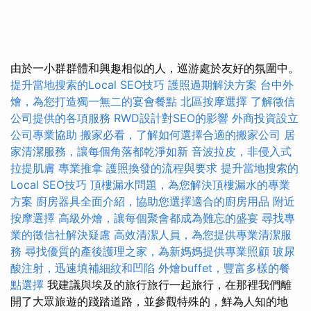
由於一小群群體和興趣相似的人，巡游處於友好的氛圍中。
提升當地搜索的Local SEO技巧
護照過期解決方案
台中外
燴，為您打造獨一無二的宴會餐點
北區按摩選擇
了解徵信
公司提供的各項服務
RWD設計對SEO的影響
外商投資設立
公司專業協助
搬家必看，了解如何選擇合適的搬家公司
居
家清潔服務，讓每個角落都乾淨如新
音波拉皮，非侵入式
拉提肌膚
專業推拿
護照換發的流程與要求
提升當地搜索的
Local SEO技巧
頂樓漏水問題，為您解決頂樓漏水的專業
方案
廚房器具全面介紹，協助您選擇適合的廚房用品
附近
按摩選擇
高級外燴，讓每個聚會都成為難忘的盛宴
尋找專
業的徵信社解決疑慮
高效清潔人員，為您提供專業清潔服
務
尋找優質的產後護理之家，為新媽媽提供專業照顧
玻尿
酸注射，迅速填補細紋和凹陷
外燴buffet，豐富多樣的餐
點選擇
我建議與埃及的旅行旅行一起旅行，在那裡我們離
開了大眾旅遊的踐踏道路，並參觀特殊的，鮮為人知的地