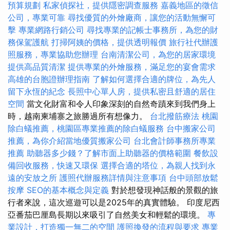
預算規劃
私家偵探社，提供隱密調查服務
嘉義地區的徵信
公司，專業可靠
尋找優質的外燴廠商，讓您的活動無懈可
擊
專業網路行銷公司
尋找專業的記帳士事務所，為您的財
務保駕護航
打掃阿姨的價格，提供透明報價
旅行社代辦護
照服務，專業協助您辦理
台南清潔公司，為您的居家環境
提供高品質清潔
提供專業的外燴服務，滿足您的宴會需求
高雄的台胞證辦理指南
了解如何選擇合適的牌位，為先人
留下永恆的紀念
長照中心單人房，提供私密且舒適的居住
空間
當文化財富和令人印象深刻的自然奇蹟來到我們身上
時，越南柬埔寨之旅勝過所有想像力。
台北撥筋療法
桃園
除白蟻推薦，桃園區專業推薦的除白蟻服務
台中搬家公司
推薦，為你介紹當地優質搬家公司
台北會計師事務所專業
推薦
助聽器多少錢？了解市面上助聽器的價格範圍
餐飲設
備回收服務，快速又環保
選擇合適的塔位，為親人找到永
遠的安放之所
護照代辦服務詳情與注意事項
台中頭部放鬆
按摩
SEO的基本概念與定義
對於想發現神話般的景觀的旅
行者來說，這次巡遊可以是2025年的真實體驗。 印度尼西
亞番茄巴厘島長期以來吸引了自然美女和輕鬆的環境。
專
業設計，打造獨一無二的空間
護照換發的流程與要求
專業