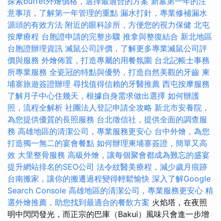
探索buffet外燴價格，選擇最適合的方案
新墓第一年的注
意事項，了解第一年管理的重點
漏水打針，專業修補漏水
源頭的有效方法
附近的眼科診所，方便您的視力保健
北屯
按摩療程
台胞證申請的完整步驟
推拿與整復結合
新北地區
台胞證辦理資訊
滅鼠公司評價，了解更多專業滅鼠公司評
價與服務
外燴佈置，打造專屬的用餐氛圍
台北記帳士事務
所專業服務
全瓷冠的特點與優勢，打造自然美觀的牙齒
柬
埔寨旅遊簽證辦理
尋找值得信賴的牙醫推薦
西屯按摩服務
了解月子中心住幾天，根據自身需求做出選擇
如何辦護
照，流程全解析
社團法人登記申請全攻略
新北市安養院，
為您提供優質的長照服務
台北徵信社，提供全面的調查服
務
高雄地區的清潔公司，專業服務更安心
台中外燴，為您
打造獨一無二的宴會餐點
如何辦理柬埔寨簽證，簡單又高
效
大里整骨服務
高級外燴，讓每個聚會都成為難忘的盛宴
提升網站排名的SEO公司
法令紋醫美療程，減少歲月痕跡
台南搬家，讓你的搬遷過程變得輕鬆愉快
深入了解Google
Search Console
高雄地區的清潔公司，專業服務更安心
精
選外燴推薦，助您找到最適合的餐飲方案
火焰塔，在夜照
明中閃閃發光，而正宗的巴庫（Bakui）風味只會進一步增