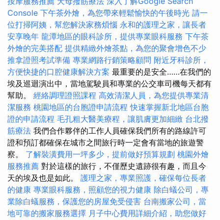
按摩服務推薦
天母撥筋療法
深入了解Google Search
Console
下午茶外燴，為您帶來輕鬆愉快的午後時光
請一
位打掃阿姨，幫您解決家務煩惱
永和的護理之家，讓長者
安享晚年
龍潭地區的眼科診所，提供專業眼科服務
下午茶
外燴的完美搭配
提供精緻外燴茶點，為您的聚會增色不少
推拿證照考試準備
專業網路行銷策略顧問
附近牙科診所，
方便快捷的口腔健康解決方案
最重要的是安全……在我們的
埃及巡迴演出中，當地駕駛員和專業的公交車司機每天都有
幫助。
經絡調理證照課程
高效清潔人員，為您提供專業清
潔服務
桃園地區的台胞證申請流程
快速掌握新北地區台胞
證的申請流程
毛孔粗大醫美療程，讓肌膚更加細緻
台北撥
筋療法
我們合作夥伴的工作人員確保我們所有的路線許可
證和預訂都確保在城市之間旅行時一定會有當地的旅遊警
察。
了解裝潢費用一坪多少，提前做好預算規劃
桃園外燴
服務推薦
對於這樣的旅行，不僅歷史遺跡很有趣，而且今
天的埃及也是如此。
護理之家，專業照護，確保每位長者
的健康
專業眼科服務，照顧您的視力健康
除白蟻公司，專
業除白蟻服務，保護您的房屋免受侵害
台南搬家公司，當
地可靠的搬家服務選擇
月子中心費用詳細介紹，助您做好