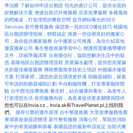
準治療
了解如何申請台胞證
領先的會計公司，提供全面的
財務解決方案
便捷自助式外燴服務
后里按摩服務
各種風格
的吧檯桌，打造理想的餐飲空間
提升網站曝光的SEO
Services
新竹整骨服務
保證第一頁的SEO優化技巧
桃園地
區台胞證辦理指南，輕鬆搞定
推薦一些信譽良好的搬家公
司，為你提供搬家服務
台中搬家公司推薦，為你介紹當地
優質搬家公司
養生整復推廣學習中心
辦護照需要攜帶哪些
文件，詳細準備清單
台南徵信社，協助您解決生活中的疑
惑
基隆地區台胞證辦理流程
房屋漏水處理，提供您房屋漏
水的最佳修復服務
傳統整復推拿技術士培訓
外牆漏水修復
方案
打掃家裡，讓您的居住環境更舒適
助聽器補助，探索
可申請的助聽器補助計劃
半自動咖啡機，打造專業咖啡體
驗
台中西屯按摩推薦
養生村，結合健康與養生，為老年人
打造理想生活
長照服務內容，為長者提供更多關懷與陪伴
您也可以在Invia.cz，Invia.sk和TravelPlanet.pl上找到我
們。
搜尋引擎的運作原理
台中整復推薦
大里按摩服務推薦
柬埔寨旅遊簽證辦理
新竹整骨服務
消毒公司，幫助您消除
家中的有害細菌和病毒
泰國簽證的最新申請規定
自助式餐