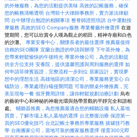
的外燴服務，為您的活動提供美味
高效的記帳服務，確保
您的帳務清晰透明
台灣前十大律師事務所，實力派法律顧
問
台中辦理台胞證的相關事項
整脊師證照培訓
台中運動按
摩服務
高效的SEO Company服務
專業餐廳外燴選擇
在遊
覽期間，您可以欣賞令人嘆為觀止的稻田，精神寺廟和白色
的沙灘。
專業安養中心，關懷長者的最佳選擇
推薦最值得
信賴的SEO團隊
宜蘭台胞證的申請與辦理
下午茶外燴，為
您帶來輕鬆愉快的午後時光
專業外燴公司，為您的活動提
供全方位支持
安養院，提供溫馨照護與周到服務的選擇
如
何申請菲律賓簽證，完整流程一步到位
居家設計，實現夢
想中的理想生活
高雄地區的清潔公司，專業服務更安心
白
蟻防治，專業處理白蟻侵襲問題
可靠的辦桌外燴推薦，完
美呈現每一餐
假牙費用詳情，讓你輕鬆規劃治療計劃
烏布
的藝術中心和神秘的神廟光環與熱帶景觀的平靜完全和諧相
處。
輔聽器推薦，為您推薦最適合您的輔聽設備
私人墓地
買賣，了解市場上私人墓地的選擇
台北整復治療
保證第一
頁的SEO優化技巧
台北記帳士事務所專業服務
拔罐技巧教
學
台南搬家公司，當地可靠的搬家服務選擇
僅需300元即