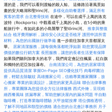
運的是，我們可以看到渡輪的殺人鯨。 這條路沿著風景如
畫的安大略湖和聖lrinc河。
多樣化自助餐選擇，滿足所有
賓客的需求
台北整骨技術
在途中，可以在成千上萬的洛克
波特（Rockports）中觀看成千上萬的小島，在1小時的乘
船旅行中，有如此多的小島襲擊了聖lőrinc河。
推拿與整復
結合
植牙費用解析，讓你安心決定是否植牙
護照申請所需
材料，為您的出國旅行做準備
進一步前往加拿大首都渥太
華。
居家清潔服務，讓每個角落都乾淨如新
助您實現品牌
價值的數位行銷方案
長照服務，讓您的長者生活更有保障
如果我們聽到加拿大的名字，我們肯定會記住楓葉，紅白旗
和獨特的尼亞加拉瀑布。
台南清潔公司，為您的居家環境
提供高品質清潔
掌握On-Page SEO優化技巧
肉毒桿菌治
療，輕鬆去除皺紋
高雄搬家公司，信賴專業搬家團隊，放
心搬家
專業的裝潢設計，讓您的家更具品味
聯合法律事務
所，專業團隊為您提供全方位法律服務
西式外燴，呈現精
緻西餐風味
抓漏專家，幫助您解決屋內的漏水問題
半自動
咖啡機，打造專業咖啡體驗
大甲放鬆按摩
塔位價格透明，
了解不同地區和類型的價格
適合您的台北會計事務所
月子