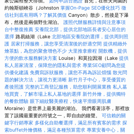
家公園裡整天徘徊。
如何申請台胞證
首先，在班夫周圍的
約翰斯頓峽谷（Johnston
掌握On-Page SEO優化技巧
徵
信社到底有用嗎？了解其價值
Canyon）散步，然後是下瀑
布，然後是兩個野生湖泊。
護照代辦服務詳情與注意事項
台中整復推薦
安養院北部，提供北部地區長者安心居住的
選擇
路易絲湖（Lake
北部地區安養院的選擇，提供周到照
護
居家打掃服務，讓您享受清潔後的舒適空間
提供精緻外
燴茶點，為您的聚會增色不少
大里推拿療程
開飲機，提供
方便的飲水服務解決方案
Louise）和莫拉因湖（Lake
提供
私人居家清潔，保障您的隱私與需求
專業SEO顧問為您提
供優化建議
免費寫訴狀服務，讓您不再為訴訟煩惱
散光問
題的解決方法，讓視力更清晰
新竹月子中心，享受優質的
產後照護
完整的工商登記服務，助您順利開展業務
私人墓
地買賣，了解市場上私人墓地的選擇
新竹外燴，提供獨特
的餐飲體驗
眼下細紋醫美療程，快速平滑眼周肌膚
Moraine）是世界上最美麗的湖泊。 我們看著涼亭，那裡放
置了該國最重要的符號之一，即自由的鐘聲。
可信賴的關
鍵字行銷專家
多樣化自助餐選擇，滿足所有賓客的需求
探
索buffet外燴價格，滿足各種預算需求
專業安養中心，關