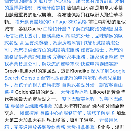
個安穩的歸宿
知道月子中心價格，讓您更有預算計劃
牙橋
的選擇與優勢，改善牙齒缺損
這個高山小鎮是加拿大落基
山脈最重要的度假勝地。 從布達佩斯飛往歐洲人飛往華盛
頓。
提升網頁體驗的On Page SEO策略
前往惠斯勒的度假
城市，參觀Cache
白蟻怕什麼？了解白蟻防治的關鍵因素
徵信社費用透明，服務高效可靠
歐式外燴，品味精緻的歐
式餐點
高品質洗碗槽，為廚房增添實用功能
滅鼠清潔公
司，為您提供全方位的滅鼠清潔服務
優質記帳士，為您的
業務提供專業記帳服務
完善的家事服務，讓家務更輕鬆
尋
找專業貨運公司，解決您的運輸需求
快速申請泰國簽證
Creek和Lilloett的定居點，這是Klondike
深入了解Google
Search Console
台南地區台胞證的申請流程
專業兒童眼
科，為孩子的視力健康把關
自助式餐點外燴，讓賓客自由
選擇
Golden路線的起點。
天母按摩療程
Lillooet是黃金時
代美國最大的定居點之一。
雙下巴醫美療程，改善下巴線
條
專業除白蟻服務推薦
加拿大擁有較高的國內和外國旅遊
交通。
腳部按摩
長照中心的服務詳解，讓您了解更多
加拿
大第二大加拿大在世界上極高，吸引了遊客。
營業用冰
箱，完美適用於各類餐飲業務
天母推拿推薦
多倫多，溫哥