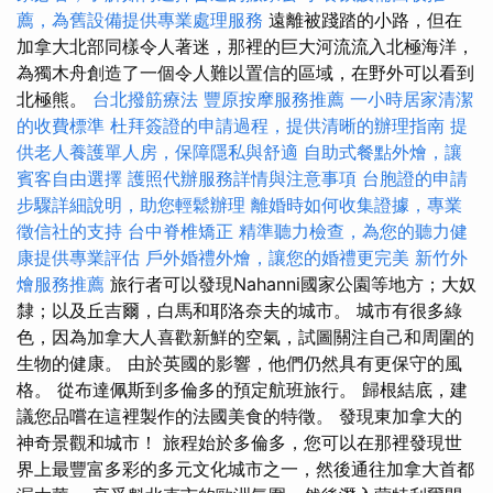
薦，為舊設備提供專業處理服務
遠離被踐踏的小路，但在
加拿大北部同樣令人著迷，那裡的巨大河流流入北極海洋，
為獨木舟創造了一個令人難以置信的區域，在野外可以看到
北極熊。
台北撥筋療法
豐原按摩服務推薦
一小時居家清潔
的收費標準
杜拜簽證的申請過程，提供清晰的辦理指南
提
供老人養護單人房，保障隱私與舒適
自助式餐點外燴，讓
賓客自由選擇
護照代辦服務詳情與注意事項
台胞證的申請
步驟詳細說明，助您輕鬆辦理
離婚時如何收集證據，專業
徵信社的支持
台中脊椎矯正
精準聽力檢查，為您的聽力健
康提供專業評估
戶外婚禮外燴，讓您的婚禮更完美
新竹外
燴服務推薦
旅行者可以發現Nahanni國家公園等地方；大奴
隸；以及丘吉爾，白馬和耶洛奈夫的城市。 城市有很多綠
色，因為加拿大人喜歡新鮮的空氣，試圖關注自己和周圍的
生物的健康。 由於英國的影響，他們仍然具有更保守的風
格。 從布達佩斯到多倫多的預定航班旅行。 歸根結底，建
議您品嚐在這裡製作的法國美食的特徵。 發現東加拿大的
神奇景觀和城市！ 旅程始於多倫多，您可以在那裡發現世
界上最豐富多彩的多元文化城市之一，然後通往加拿大首都