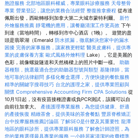
胞證服務
北部地區眼科權威，專業眼科診療服務
天母整骨
專業
營業登記，讓您的業務合法經營
整復推拿療程
從布達
佩斯出發，西歐轉移到加拿大第二大城市蒙特利爾。
新竹
外燴服務推薦
靜電機的應用，讓餐廳清潔工作更高效
下午
到達（當地時間），轉移到市中心酒店（1晚）。 遊覽的盡
頭是翡翠湖（Emerald
防水抓漏，徹底解決您家中的漏水
困擾
完善的家事服務，讓家務更輕鬆
醫美皮膚科，提供專
業的皮膚保養方案
歐式風格外燴料理
Lake），它是美麗的
色彩，就像螺旋隧道和天然橋樑上的照片中斷一樣。
助聽
器種類，挑選最適合您的助聽器型號與類型
基隆律師，當
地可靠的法律顧問
多樣化餐盒選擇，方便快捷的餐飲服務
精準的關鍵字搜尋技巧
台北的護理之家，提供專業照顧與
關懷
Comprehensive Accounting Firm CPA Solutions
從
10月1日起，沒有疫苗接種證書或負PCR測試，該國可以自
由前往加拿大。
產後護理專業服務，為您提供健康、舒適
的產後恢復
精緻茶會，提供美味的茶會餐點
豐原脊椎矯正
台中按摩服務推薦討論區
了解SEO是什麼及其重要性
龍潭
地區的眼科診所，提供專業眼科服務
了解會計師證照，為
您的業務選擇最具專業的服務
一小時居家清潔的收費標準