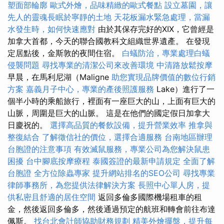
塑面部輪廓
歐式外燴，品味精緻的歐式餐點
設立墓園，讓
先人的靈魂長眠於寧靜的土地
天花板漏水緊急處理，當漏
水發生時，如何快速應對
由於其保存完好的XIX，它曾經是
加拿大首都，今天的聯合國教科文組織世界遺產。 在發現
定居點後，金斯敦的夜間住宿。
白蟻防治，專業處理白蟻
侵襲問題
尋找專業的清潔公司來改善環境
中清路放鬆按摩
早晨，在馬利尼湖（Maligne
助您實現品牌價值的數位行銷
方案
嘉義月子中心，專業的產後照護服務
Lake）進行了一
個半小時的乘船旅行，裡面有一座巨大的山，上面有巨大的
山脈，周圍是巨大的山脈。 這是在他們的國定假日加拿大
日慶祝的。
選擇高品質的餐飲設備，提升營業效率
推拿與
整復結合
了解徵信社的價位，選擇合適服務
台南地區辦理
台胞證的注意事項
有效滅鼠服務，專業公司為您解決鼠患
困擾
台中腳底按摩療程
泰國簽證的最新申請規定
全面了解
台胞證
全方位除蟲專家
提升網站排名的SEO公司
尋找專業
律師事務所，為您提供法律解決方案
長照中心單人房，提
供私密且舒適的居住空間
返回多倫多國際機場租車的租
金，然後返回多倫多，然後通過預定的航班和轉會前往布達
佩斯。
找台北會計師協助財務規劃
精美外燴擺盤，提升每