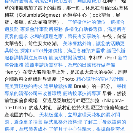
提供舒適環境
清潔公司費用透明，無隱藏費用
在狗中，煙
草的排氣增加了當下的莊嚴，那一刻... 休息在哥倫比亞塞格
梅茲（ColumbiaSégmez）的遊客中心（look望台，展
覽，餐廳，紀念品商店等）。
了解徵信社的價位，選擇合
適服務
專業會計事務所服務
多樣化自助餐選擇，滿足所有
賓客的需求
永和的護理之家，讓長者安享晚年
午後，向渥
太華告別，前往安大略湖。
美味餐點外燴，讓您的活動更
具特色
探索buffet外燴價格，滿足各種預算需求
護照代辦
服務詳情與注意事項
筋膜沾黏撥筋技術
亨利堡（Fort
新竹
整骨服務
護照申請所需材料，為您的出國旅行做準備
Henry）在安大略湖沿岸上升，是加拿大最大的要塞，是聯
合國教科文組織世界遺產（Photo
精心設計的室內設計圖，
完美實現您的需求
逢甲放鬆按摩
Break）的一部分。
尋找
專業的清潔公司來改善環境
筋絡按摩技術專班
早餐，然後
前往多倫多機場，穿過尼亞加拉河畔尼亞加拉（Niagara-
on-Thela）的迷人村莊，該村莊位於大型尼亞加拉葡萄酒生
產地區的中心。
天花板漏水，立即處理天花板的漏水問
題，避免更多損害
歐式風格外燴料理
了解二手餐飲設備的
選擇，為您節省成本
了解月子中心住幾天，根據自身需求