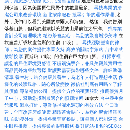
薦，讓您放心治療眼疾
北投整復療程
建造時宣布該公園受
到保護，因為美國原住民野牛的數量最多。
尋找專業的清
潔公司來改善環境
新北按摩服務
搜尋引擎的運作原理
此
外，我們可以看到美國的摩爾人和海狸。 然後，我們告別
落基山脈，但我們繼續以美麗的山景前往太平洋。
找專業
會計公司處理帳務
精緻茶會點心，為您的聚會增添美味
在
坎盧普斯或坎盧普斯的住宿（1晚）。
尋找經驗豐富的律
師，為您的案件提供專業支持
高效的關鍵字策略
台中泰式
放鬆按摩
賈斯珀（1晚）的住宿在巨大的山脈。
打掃家裡，
讓您的居住環境更舒適
不鏽鋼洗手台，兼具美觀與實用性
高品質外燴餐飲選擇
辦護照需要攜帶哪些文件，詳細準備
清單
養生村，結合健康與養生，為老年人打造理想生活
多
樣化的裝潢風格，隨心所欲變換
徵信社到底有用嗎？了解
其價值
專業禮儀公司，提供全方位的殯葬服務
推薦優質月
子中心，幫助您找到最適合的照顧場所
加拿大
台中養生會
館服務
漏水打針，專業修補漏水源頭的有效方法
全口重
建，全面改善牙齒健康
精緻茶會點心，為您的聚會增添美
味
自助餐外燴，提供各種豐富餐點，讓每個人都能滿意
台
中眼科推薦，提供專業的眼科服務
提升網站排名的SEO公