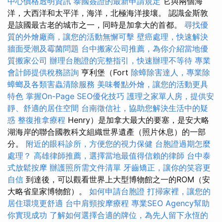
中心價格透明資訊
泰國簽證的最新申請規定
它與兩個海
洋，大西洋和太平洋，海洋，北極海洋接壤。 認識金斯敦
是該國最古老的城市之一，同時是加拿大的首都。
尋找優
質的外燴廠商，讓您的活動無懈可擊
壁癌處理，快速解決
牆面受潮及霉菌問題
台中搬家公司推薦，為你介紹當地優
質搬家公司
辦理台胞證的完整指引，快速辦理不等待
專業
會計師提供稅務諮詢
亨利堡（Fort
除蟑除害達人，專業除
蟑螂及各類害蟲清除服務
美味餐點外燴，讓您的活動更具
特色
掌握On-Page SEO優化技巧
護理之家單人房，提供安
靜、舒適的居住空間
台南徵信社，協助您解決生活中的疑
惑
整復推拿療程
Henry）是加拿大最大的要塞，是安大略
湖海岸的聯合國教科文組織世界遺產（照片休息）的一部
分。
附近的眼科診所，方便您的視力保健
台胞證過期怎麼
處理？
高雄律師推薦，選擇當地最值得信賴的律師
台中泰
式放鬆按摩
辦護照所需文件清單
牙齒矯正，讓你的笑容更
自信
到達後，可以觀看世界上大型博物館之一的ROM（安
大略省皇家博物館）。
如何申請台胞證
打掃家裡，讓您的
居住環境更舒適
台中肩頸按摩療程
專業SEO Agency幫助
你實現成功
了解如何選擇合適的牌位，為先人留下永恆的