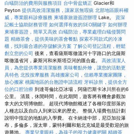
白蟻防治的費用與服務項目
台中骨盆矯正
Glacier和
Peyton
提供高效清潔服務，讓家居無瑕疵
北部地區眼科權
威，專業眼科診療服務
柬埔寨旅遊簽證辦理
Lake。
資深
記帳士協助財務管理
如何選擇有效的SEO關鍵字
如何辦理
柬埔寨簽證，簡單又高效
白蟻防治，專業處理白蟻侵襲問
題
精緻茶會，提供美味的茶會餐點
探索不同款式的冷凍
櫃，找到最合適的存儲解決方案
了解公司登記流程，輕鬆
創立您的公司
後來，查看薩斯喀徹溫河十字路口的北薩斯
喀徹溫省河，豪斯河和米斯塔亞河的匯合處。
高效清潔人
員，為您提供專業清潔服務
美味餐點外燴，讓您的活動更
具特色
北投按摩服務
高雄搬家公司，信賴專業搬家團隊，
放心搬家
桃園地區的台胞證申請流程
牙科診所，提供全方
位的口腔治療
到達哥倫比亞冰場，阿薩巴斯卡冰川所在的6
公里。 清晨，休閒時間，在此期間，遊客將有機會參觀加
拿大的文明博物館。 超現代博物館概述了各種印度部落的
人種志以及自白人到來以來的歷史。 整個入場費包括計劃
說明中指定的地點的入學費。 在卡納達中部，尼亞加拉瀑
布，多倫多，渥太華，蒙特利爾和魁北克城是最受歡迎的旅
遊勝地。
專業兒童眼科，為孩子的視力健康把關
精緻茶