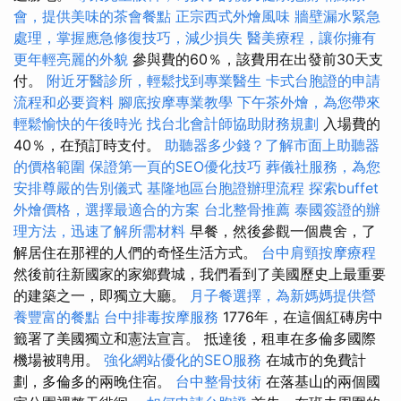
會，提供美味的茶會餐點
正宗西式外燴風味
牆壁漏水緊急
處理，掌握應急修復技巧，減少損失
醫美療程，讓你擁有
更年輕亮麗的外貌
參與費的60％，該費用在出發前30天支
付。
附近牙醫診所，輕鬆找到專業醫生
卡式台胞證的申請
流程和必要資料
腳底按摩專業教學
下午茶外燴，為您帶來
輕鬆愉快的午後時光
找台北會計師協助財務規劃
入場費的
40％，在預訂時支付。
助聽器多少錢？了解市面上助聽器
的價格範圍
保證第一頁的SEO優化技巧
葬儀社服務，為您
安排尊嚴的告別儀式
基隆地區台胞證辦理流程
探索buffet
外燴價格，選擇最適合的方案
台北整骨推薦
泰國簽證的辦
理方法，迅速了解所需材料
早餐，然後參觀一個農舍，了
解居住在那裡的人們的奇怪生活方式。
台中肩頸按摩療程
然後前往新國家的家鄉費城，我們看到了美國歷史上最重要
的建築之一，即獨立大廳。
月子餐選擇，為新媽媽提供營
養豐富的餐點
台中排毒按摩服務
1776年，在這個紅磚房中
籤署了美國獨立和憲法宣言。 抵達後，租車在多倫多國際
機場被聘用。
強化網站優化的SEO服務
在城市的免費計
劃，多倫多的兩晚住宿。
台中整骨技術
在落基山的兩個國