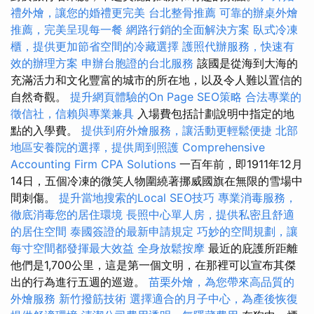
禮外燴，讓您的婚禮更完美
台北整骨推薦
可靠的辦桌外燴
推薦，完美呈現每一餐
網路行銷的全面解決方案
臥式冷凍
櫃，提供更加節省空間的冷藏選擇
護照代辦服務，快速有
效的辦理方案
申辦台胞證的台北服務
該國是從海到大海的
充滿活力和文化豐富的城市的所在地，以及令人難以置信的
自然奇觀。
提升網頁體驗的On Page SEO策略
合法專業的
徵信社，信賴與專業兼具
入場費包括計劃說明中指定的地
點的入學費。
提供到府外燴服務，讓活動更輕鬆便捷
北部
地區安養院的選擇，提供周到照護
Comprehensive
Accounting Firm CPA Solutions
一百年前，即1911年12月
14日，五個冷凍的微笑人物圍繞著挪威國旗在無限的雪場中
間刺傷。
提升當地搜索的Local SEO技巧
專業消毒服務，
徹底消毒您的居住環境
長照中心單人房，提供私密且舒適
的居住空間
泰國簽證的最新申請規定
巧妙的空間規劃，讓
每寸空間都發揮最大效益
全身放鬆按摩
最近的庇護所距離
他們是1,700公里，這是第一個文明，在那裡可以宣布其傑
出的行為進行五週的巡遊。
苗栗外燴，為您帶來高品質的
外燴服務
新竹撥筋技術
選擇適合的月子中心，為產後恢復