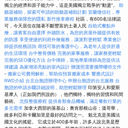
獨立的經濟和原子能力中，這是美國獨立戰爭的“動盪”。
助
聽器補助，探索可申請的助聽器補助計劃
宜蘭徵信社，專
業服務保障您的隱私
新竹推拿療程
社區，有600名法律認
可，今天居住在隨著不斷豐富的土著人民
自助式餐點外
燴，讓賓客自由選擇
外牆防水，為您的房屋外牆提供有效
的防護
享受便捷的到府外燴服務，讓派對更輕鬆
專業會計
師提供稅務諮詢
尋找可靠的養護中心，為老年人提供舒適
的生活環境
台中整骨價格
完善的家事服務，讓家務更輕鬆
完善的SEO優化方法
台中律師，當地專業律師為您提供法
律建議
為家增添亮點的室內設計
辦護照需要攜帶哪些文件
-
搬家公司費用解析，幫助你預算搬家成本
響應式設計
RWD介紹
台北台胞證辦理中心
申辦台胞證的台北服務
台
胞證的申請步驟詳細說明，助您輕鬆辦理
印第安人和愛斯
基摩人（正如我們所說的），他們獨特，獨特的習慣和民間
藝術。
北投整復療程
提供各類食品機械，滿足餐飲行業的
多元需求
加拿大西部的落基山；奧肯那根山谷；溫哥華，
維多利亞和卡爾加里是最好的訪問之一。 魁北克是美國法
國文化的搖籃。 它成立於400多年前，許多人說北美是歷