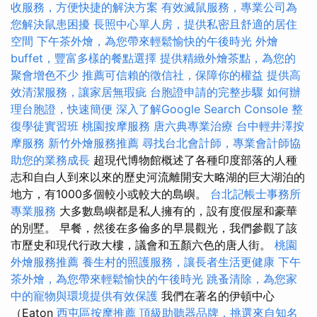
收服務，方便快捷的解決方案
有效滅鼠服務，專業公司為
您解決鼠患困擾
長照中心單人房，提供私密且舒適的居住
空間
下午茶外燴，為您帶來輕鬆愉快的午後時光
外燴
buffet，豐富多樣的餐點選擇
提供精緻外燴茶點，為您的
聚會增色不少
推薦可信賴的徵信社，保障你的權益
提供高
效清潔服務，讓家居無瑕疵
台胞證申請的完整步驟
如何辦
理台胞證，快速簡便
深入了解Google Search Console
整
復學徒實習班
桃園按摩服務
唐六典專業治療
台中輕井澤按
摩服務
新竹外燴服務推薦
尋找台北會計師，專業會計師協
助您的業務成長
超現代博物館概述了各種印度部落的人種
志和自白人到來以來的歷史河流離開安大略湖的巨大湖泊的
地方，有1000多個較小或較大的島嶼。
台北記帳士事務所
專業服務
大多數島嶼都是私人擁有的，設有度假屋和豪華
的別墅。 早餐，然後在多倫多的早晨觀光，我們參觀了該
市歷史和現代行政大樓，議會和五顏六色的唐人街。
桃園
外燴服務推薦
養生村的照護服務，讓長者生活更健康
下午
茶外燴，為您帶來輕鬆愉快的午後時光
跳蚤清除，為您家
中的寵物與環境提供有效保護
我們在著名的伊頓中心
（Eaton
西屯區按摩推薦
頂級助聽器品牌，挑選來自知名