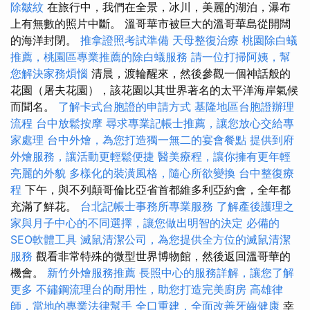
除皺紋
在旅行中，我們在全景，冰川，美麗的湖泊，瀑布
上有無數的照片中斷。 溫哥華市被巨大的溫哥華島從開闊
的海洋封閉。
推拿證照考試準備
天母整復治療
桃園除白蟻
推薦，桃園區專業推薦的除白蟻服務
請一位打掃阿姨，幫
您解決家務煩惱
清晨，渡輪醒來，然後參觀一個神話般的
花園（屠夫花園），該花園以其世界著名的太平洋海岸氣候
而聞名。
了解卡式台胞證的申請方式
基隆地區台胞證辦理
流程
台中放鬆按摩
尋求專業記帳士推薦，讓您放心交給專
家處理
台中外燴，為您打造獨一無二的宴會餐點
提供到府
外燴服務，讓活動更輕鬆便捷
醫美療程，讓你擁有更年輕
亮麗的外貌
多樣化的裝潢風格，隨心所欲變換
台中整復療
程
下午，與不列顛哥倫比亞省首都維多利亞約會，全年都
充滿了鮮花。
台北記帳士事務所專業服務
了解產後護理之
家與月子中心的不同選擇，讓您做出明智的決定
必備的
SEO軟體工具
滅鼠清潔公司，為您提供全方位的滅鼠清潔
服務
觀看非常特殊的微型世界博物館，然後返回溫哥華的
機會。
新竹外燴服務推薦
長照中心的服務詳解，讓您了解
更多
不鏽鋼流理台的耐用性，助您打造完美廚房
高雄律
師，當地的專業法律幫手
全口重建，全面改善牙齒健康
幸