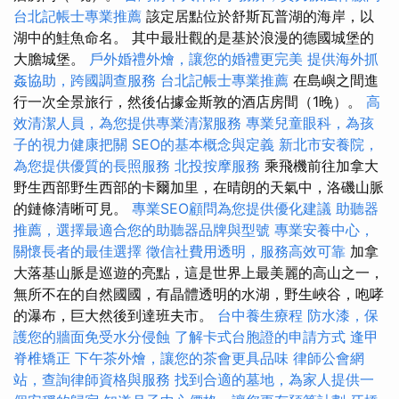
台北記帳士專業推薦
該定居點位於舒斯瓦普湖的海岸，以
湖中的鮭魚命名。 其中最壯觀的是基於浪漫的德國城堡的
大膽城堡。
戶外婚禮外燴，讓您的婚禮更完美
提供海外抓
姦協助，跨國調查服務
台北記帳士專業推薦
在島嶼之間進
行一次全景旅行，然後佔據金斯敦的酒店房間（1晚）。
高
效清潔人員，為您提供專業清潔服務
專業兒童眼科，為孩
子的視力健康把關
SEO的基本概念與定義
新北市安養院，
為您提供優質的長照服務
北投按摩服務
乘飛機前往加拿大
野生西部野生西部的卡爾加里，在晴朗的天氣中，洛磯山脈
的鏈條清晰可見。
專業SEO顧問為您提供優化建議
助聽器
推薦，選擇最適合您的助聽器品牌與型號
專業安養中心，
關懷長者的最佳選擇
徵信社費用透明，服務高效可靠
加拿
大落基山脈是巡遊的亮點，這是世界上最美麗的高山之一，
無所不在的自然國國，有晶體透明的水湖，野生峽谷，咆哮
的瀑布，巨大然後到達班夫市。
台中養生療程
防水漆，保
護您的牆面免受水分侵蝕
了解卡式台胞證的申請方式
逢甲
脊椎矯正
下午茶外燴，讓您的茶會更具品味
律師公會網
站，查詢律師資格與服務
找到合適的墓地，為家人提供一