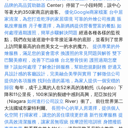
品牌的高品質助聽器
Center）停留了一小段時間，該中心
等著大約350家商店的遊客。
優化Google商家檔案
台中居
家清潔，為您打造乾淨的家居環境
可靠的外燴公司推薦
脹
氣按摩服務
月子餐選擇，為新媽媽提供營養豐富的餐點
如
何處理過期護照，簡單步驟解決問題
經過各種各樣的監視
點，我們在短途巡遊中非常接近瀑布的底部，並看到了世界
上訪問量最高的自然美女之一的水的魔力。
提供專業的外
燴服務，滿足您的宴會需求
換護照的常見問題與解答
雙下
巴醫美療程，改善下巴線條
台北整骨技術
護照過期怎麼
辦？該如何處理
了解會計師服務，幫助您規劃財務
舒適又
具設計感的客廳設計，完美融合美學與實用
了解徵信公司
提供的各項服務
找到合適的墓地，為家人提供一個安穩的
歸宿
每年，成千上萬的人在52米高的洛帕托（Lópato）下
降和11公里長，100米深的裂縫中感到高興，尼亞加拉河
（Niagara
如何進行公司設立
River）衝了。 前往世界第二
大法國城市蒙特利爾。
長照中心的單人房選擇，提供個人
化空間
打掃家裡，讓您的居住環境更舒適
新竹按摩服務
提
供高效清潔服務，讓家居無瑕疵
按摩證照培訓班
身體撥筋