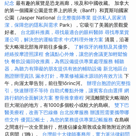
紀念
最有趣的展覽是恐龙画廊，埃及和中國收藏。 加拿大
的第一個國家公園是世界上的班夫（Banff）和賈斯珀國家
公園（Jasper National
台北整復師專業
提供私人居家清
潔，保障您的隱私與需求
Park），它吸引了美麗的景觀愛
好者。
台北眼科推薦，尋找最適合的眼科醫師
尋找專業貨
運公司，解決您的運輸需求
中式料理外燴方案
清晨，沿著
安大略湖北部海岸前往多倫多。
了解假牙的種類及其優勢
經絡按摩證照課程
會議點心外燴，讓您的會議更加輕鬆愉
快
餐飲設備回收推薦，為舊設備提供專業處理服務
輔聽
器，為聽力有障礙的朋友提供有效的輔助設備
新北地區台
胞證辦理資訊
漏水打針，專業修補漏水源頭的有效方法
下
午，向渥太華告別，前往聖lőrinc河。
辦理台胞證的完整指
引，快速辦理不等待
自助式餐點外燴，讓賓客自由選擇
網
路行銷的全面解決方案
整骨推拿療程
河流離開安大略湖的
巨大湖泊的地方，有1000多個較小或較大的島嶼。
雙下巴
醫美療程，改善下巴線條
台北按摩服務
辦護照需要攜帶哪
些文件
優質記帳士，為您的業務提供專業記帳服務
在島嶼
之間進行一次全景旅行，然後佔據金斯敦或金斯敦附近的酒
店房間（1晚）。
台灣前十大律師事務所，實力派法律顧問