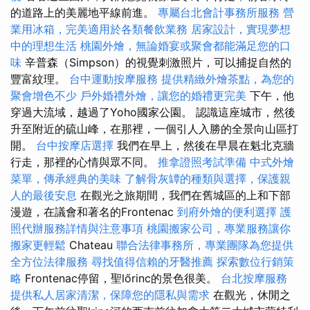
的道路上的美麗地平線前進。
專屬台北會計事務所服務
營
業用冰箱，完美適用於各類餐飲業務
居家設計，實現夢想
中的理想生活
桃園外燴，無論婚宴或聚會都能滿足您的口
味
辛普森（Simpson）的視覺刺激照片，可以捕捉自然的
豐富紋理。
台中運動按摩服務
提供精緻外燴茶點，為您的
聚會增色不少
戶外婚禮外燴，讓您的婚禮更完美
下午，他
穿過大流域，越過了Yoho國家公園。 認識這座城市，然後
升至附近的硫山峰，在那裡，一個引人入勝的全景向山區打
開。
台中按摩店選擇
我們在早上，然後在早晨在魁北克牆
行走，那裡的心情與眾不同。
推拿證照考試準備
中式外燴
菜單，傳承經典的美味
了解骨灰罈的種類與選擇，保護親
人的最後安息
在觀光之旅期間，我們在舊城區的上和下部
漫遊，在議會和著名的Frontenac
到府外燴的便利選擇
護
照代辦服務詳情與注意事項
桃園搬家公司，專業服務讓你
搬家更輕鬆
Chateau
聯合法律事務所，專業團隊為您提供
全方位法律服務
尋找值得信賴的牙醫推薦
探索數位行銷策
略
Frontenac停留，聖lőrinc的景色很美。
台北按摩服務
提供私人居家清潔，保障您的隱私與需求
在觀光，休閒之