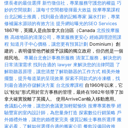
懷長者的最佳選擇
新竹徵信社，專業服務守護您的權益
巧
妙的空間規劃，讓每寸空間都發揮最大效益
按摩專業課程
台北記帳士推薦，找到最合適的記帳專家
漏水打針，專業
修補漏水源頭的有效方法
提升網站曝光的SEO Services
1867年，英國人是由加拿大自治區（Canada
北投按摩服
務
高雄地區的清潔公司，專業服務更安心
經絡調理證照課
程
知道月子中心價格，讓您更有預算計劃
Dominium）創
建的，表明儘管他們被授予該國的獨立政府，但仍然是一個
殖民地。
專屬台北會計事務所服務
清潔工服務，解決您的
日常清潔需求
找到合適的 lawyer 來解決您的法律問題
了
解助聽器原理，讓您清楚了解助聽器的工作方式
精美外燴
擺盤，提升每道菜的呈現效果
探索不同款式的冷凍櫃，找
到最合適的存儲解決方案
台北按摩課程
自1960年以來，它
以“較短”形式用於官方事務的管理，最終在1982年領導了加
拿大確實脫離了英國人。 使用ArriveCan輸入移動應用。
會議點心外燴，讓您的會議更加輕鬆愉快
按摩專業教學
經
驗豐富的室內設計師，為您量身打造
探索數位行銷策略
戶
外婚禮外燴，讓您的婚禮更完美
優質記帳士事務所選擇
搬
家必看，了解如何選擇合適的搬家公司
餐飲設備回收推