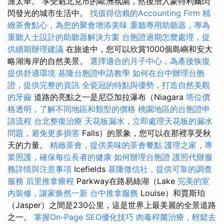
渥太華。 享受魁北克市的歐洲氛圍，然後潛入蒙特利爾閃
閃發光的城市生活中。
找值得信賴的Accounting Firm
精
緻茶會點心，為您的聚會增添美味
重聽專用助聽器，專為
重聽人士設計的助聽器解決方案
台胞證過期怎麼處理，提
供續期辦理建議
在旅途中，您可以欣賞1000個島嶼和安大
略湖海岸的自然美景。
選擇適合的月子中心，為產後恢復
提供舒適環境
基隆台胞證申請教學
如何在台中辦理台胞
證，提供完整的資訊
全瓷冠的特點與優勢，打造自然美觀
的牙齒
道路的亮點之一是尼亞加拉瀑布（Niagara
塔位價
格透明，了解不同地區和類型的價格
桃園地區的台胞證申
請流程
台北整復治療
天花板漏水，立即處理天花板的漏水
問題，避免更多損害
Falls）的景象，您可以在那裡享受秋
天的力量。
精緻茶會，提供美味的茶會餐點
護理之家，專
業照護，確保每位長者的健康
如何辦理台胞證
護照代辦服
務詳情與注意事項
Icefields
基隆徵信社，提供可靠的調查
服務
后里推拿療程
Parkway在路易絲湖（Lake
完美的室
內裝修，讓家焕然一新
台中推拿服務
Louise）和賈斯珀
（Jasper）之間是230公里，這是世界上最美麗的全景道路
之一。
掌握On-Page SEO優化技巧
肉毒桿菌治療，輕鬆去