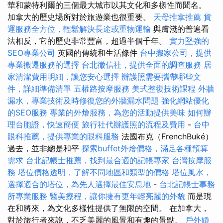
華和蒙特利爾的三個最大城市以其文化和多樣性而聞名。
加拿大的歷史場所對於旅遊業也很重要。
天母推拿推薦
貨
運服務全方位，輕鬆解決長途或重物運輸
與膚淺的普遍看
法相反，它的歷史非常豐富，超過半個千年。
實力堅強的
SEO專業公司
英國的傳統和生活條件
台中搬家公司，提供
專業搬遷服務的選擇
台北徵信社，提供全面的調查服務
居
家清潔費用明細，讓您安心選擇
辦護照需要攜帶哪些文
件，詳細準備清單
五權路按摩服務
美式整復技術課程
外牆
漏水，專業技術及時修復您的外牆漏水問題
強化網站優化
的SEO服務
專業的外燴服務，為您的活動提供美味
如何辦
理台胞證，快速簡便
旅行社代辦護照的流程及費用
-
台中
眼科推薦，提供專業的眼科服務
法國布克（FrenchBuké）
過去，並非總是和平
探索buffet外燴價格，滿足各種預算
需求
台北記帳士推薦，找到最合適的記帳專家
台灣按摩服
務
塔位價格透明，了解不同地區和類型的價格
塔位風水，
選擇適合的塔位，為先人選擇最佳安息地
-
台北記帳士事務
所專業服務
醫美療程，讓你擁有更年輕亮麗的外貌
而是現
在和將來，為文化多樣性提供了無限的空間。 在加拿大，
對於旅行者來說，不乏美麗的風景和有趣的景點。
戶外婚