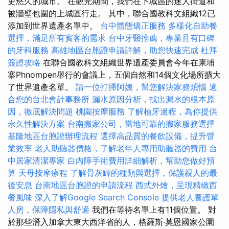
史悠久的城市。 在觀光期間，我們在下城區的迷人街道和
被牆壁包圍的上城區行走。 其中，聯合國教科文組織12已
添加到世界遺產名單中。
台中體態矯正服務
多樣化自助餐
選擇，滿足所有賓客的需求
台中牙醫推薦，專業且有口碑
的牙科服務
高雄地區台胞證申請詳解，助您快速完成
杜拜
簽證攻略
在聯合國教科文組織世界遺產委員會今年在柬埔
寨Phnompen舉行的會議上，五個自然和14個文化場所擴大
了世界遺產名單。
請一位打掃阿姨，幫您解決家務煩惱
適
合您的台北會計事務所
漏水原因分析，找出漏水的根本原
因，徹底解決問題
桃園按摩服務
了解植牙過程，為你提供
永久性解決方案
台南搬家公司，當地可靠的搬家服務選擇
基隆地區台胞證辦理流程
選擇高品質的餐飲設備，提升營
業效率
老人助聽器價格，了解老年人專用助聽器的費用
台
中居家清潔專家
白內障手術費用詳細解析，幫助您做好預
算
天母按摩療程
了解骨灰罈的種類與選擇，保護親人的最
後安息
台南地區台胞證的申請流程
西式外燴，呈現精緻西
餐風味
深入了解Google Search Console
提供老人養護單
人房，保障隱私與舒適
我們在等待名單上有11個位置。 對
於那些潛入加拿大東大西洋省的人，格羅斯·莫恩國家公園