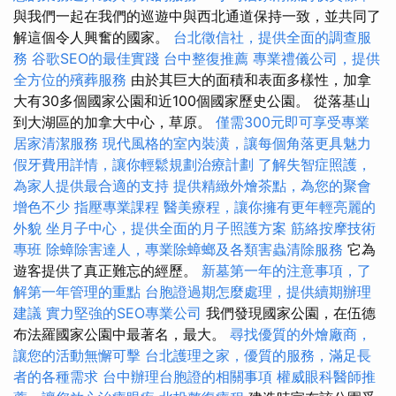
與我們一起在我們的巡遊中與西北通道保持一致，並共同了
解這個令人興奮的國家。
台北徵信社，提供全面的調查服
務
谷歌SEO的最佳實踐
台中整復推薦
專業禮儀公司，提供
全方位的殯葬服務
由於其巨大的面積和表面多樣性，加拿
大有30多個國家公園和近100個國家歷史公園。 從落基山
到大湖區的加拿大中心，草原。
僅需300元即可享受專業
居家清潔服務
現代風格的室內裝潢，讓每個角落更具魅力
假牙費用詳情，讓你輕鬆規劃治療計劃
了解失智症照護，
為家人提供最合適的支持
提供精緻外燴茶點，為您的聚會
增色不少
指壓專業課程
醫美療程，讓你擁有更年輕亮麗的
外貌
坐月子中心，提供全面的月子照護方案
筋絡按摩技術
專班
除蟑除害達人，專業除蟑螂及各類害蟲清除服務
它為
遊客提供了真正難忘的經歷。
新墓第一年的注意事項，了
解第一年管理的重點
台胞證過期怎麼處理，提供續期辦理
建議
實力堅強的SEO專業公司
我們發現國家公園，在伍德
布法羅國家公園中最著名，最大。
尋找優質的外燴廠商，
讓您的活動無懈可擊
台北護理之家，優質的服務，滿足長
者的各種需求
台中辦理台胞證的相關事項
權威眼科醫師推