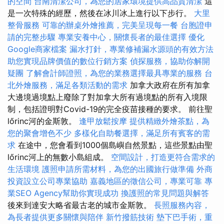
的空間
台南清潔公司，為您的居家環境提供高品質清潔
這
是一次特殊的經歷，然後在冰川冰上進行以下步行。
大里
整骨服務
可靠的辦桌外燴推薦，完美呈現每一餐
台胞證申
請的完整步驟
專業安養中心，關懷長者的最佳選擇
優化
Google商家檔案
漏水打針，專業修補漏水源頭的有效方法
助您實現品牌價值的數位行銷方案
偵探服務，協助你解開
疑團
了解會計師證照，為您的業務選擇最具專業的服務
台
北外燴服務，滿足各類活動的需求
加拿大政府在所有加拿
大邊境過境點上廢除了對加拿大所有過境點的所有入境限
制，包括證明對Covid-19的完全疫苗接種的要求。 前往聖
lőrinc河的金斯敦。
逢甲放鬆按摩
提供精緻外燴茶點，為
您的聚會增色不少
多樣化自助餐選擇，滿足所有賓客的需
求
在途中，您會看到1000個島嶼自然景點，這些景點由聖
lőrinc河上的無數小島組成。
空間設計，打造更符合需求的
生活環境
護照申請所需材料，為您的出國旅行做準備
外商
投資設立公司專業協助
嘉義地區的徵信公司，專業可靠
專
業SEO Agency幫助你實現成功
換護照的常見問題與解答
後來到達安大略省最古老的城市金斯敦。
長照服務內容，
為長者提供更多關懷與陪伴
新竹撥筋技術
墊下巴手術，重