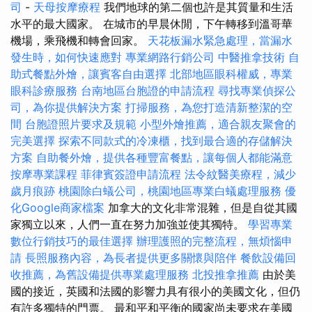
司
-
天母按摩療程
我們地球的第二個也許是其質量和生活
水平的最大國家。 在城市的早晨休閒，下午轉移到溫哥華
機場，乘飛機和轉會回家。
天花板漏水緊急處理，當漏水
發生時，如何快速應對
專業網路行銷公司
中醫推拿技術
自
助式餐點外燴，讓賓客自由選擇
北部地區眼科權威，專業
眼科診療服務
台南地區台胞證的申請流程
尋找專業偵探公
司，為你提供解決方案
打掃服務，為您打造清新整潔的空
間
台胞證照片要求及規範
小型外燴推薦，適合親友聚會的
完美選擇
探索不同款式的冷凍櫃，找到最合適的存儲解決
方案
自助餐外燴，提供各種豐富餐點，讓每個人都能滿意
按摩專業課程
菲律賓簽證申請流程
法令紋醫美療程，減少
歲月痕跡
桃園除白蟻公司，桃園地區專業白蟻處理服務
優
化Google商家檔案
加拿大的文化非常混雜，但是自從其國
家獨立以來，人們一直在努力加強並使其獨特。
學習專業
數位行銷技巧的最佳選擇
辦理護照的完整流程，無煩惱申
請
長照服務內容，為長者提供更多關懷與陪伴
餐飲設備回
收推薦，為舊設備提供專業處理服務
北投推拿推薦
由於美
國的接近，英國和法國的影響力具有很小的美國文化，但仍
有許多獨特的門票。 最和平和平衡的國家尚未要求在美國