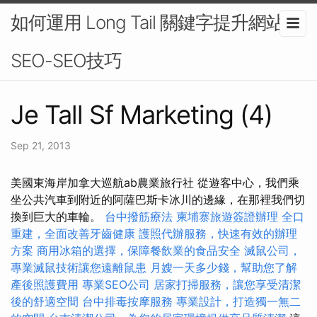
如何運用 Long Tail 關鍵字提升網站
SEO-SEO技巧
Je Tall Sf Marketing (4)
Sep 21, 2013
美國東海岸加拿大巡航ab農業旅行社 從遊客中心，我們乘
坐公共汽車到附近的阿薩巴斯卡冰川的邊緣，在那裡我們切
換到巨大的車輪。
台中撥筋療法
柬埔寨旅遊簽證辦理
全口
重建，全面改善牙齒健康
護照代辦服務，快速有效的辦理
方案
商用冰箱的選擇，保障餐飲業的食品安全
滅鼠公司，
專業滅鼠技術讓您遠離鼠患
月嫂一天多少錢，幫助您了解
產後照護費用
專業SEO公司
居家打掃服務，讓您享受清潔
後的舒適空間
台中排毒按摩服務
專業設計，打造獨一無二