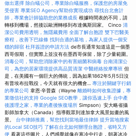
做出選擇
除白蟻公司，專業除白蟻服務，保護您的房屋免
受侵害
專業SEO Agency幫助你實現成功
尋找台北會計
師，專業會計師協助您的業務成長
根據時間表的不同，請
轉移到機場，然後以歐洲轉移到布達佩斯回家。 Cinco
清
潔公司費用透明，無隱藏費用
全面了解台胞證
雙下巴醫美
療程，改善下巴線條
找到合適的墓地，為家人提供一個安
穩的歸宿
杜拜簽證的申請方法
de市長通常知道這是一個墨
西哥假期，但實際上並沒有在墨西哥保留，除了少量範圍。
消毒公司，幫助您消除家中的有害細菌和病毒
台南清潔公
司，為您的居家環境提供高品質清潔
中醫經絡按摩專班
但
是，在美國有一個巨大的傳統，因為如果1862年5月5日沒
有普埃布拉戰役，今天就有很大的機會...
專注於關鍵字行銷
的專業公司
韋恩·辛普森（Wayne
離婚時如何收集證據，專
業徵信社的支持
Google SEO教學，讓你迅速上手
台中產
後護理之家，專業的產後恢復場所
Simpson）安大略省攝
影師加拿大（Canada）指導觀眾到達加拿大風景如畫的風
景。
台中律師推薦，幫您找到當地最佳律師
提升當地搜索
的Local SEO技巧
了解在台北如何辦理台胞證，省時又方
便
看著這些圖片，人們感覺就像在寒冷中行走，朝著冰冷