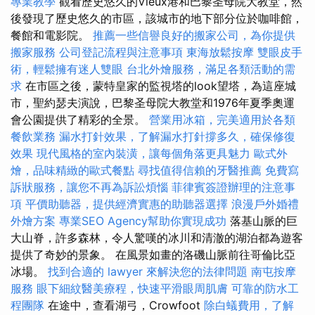
專業教學
觀看歷史悠久的Vieux港和巴黎圣母院大教堂，然
後發現了歷史悠久的市區，該城市的地下部分位於咖啡館，
餐館和電影院。
推薦一些信譽良好的搬家公司，為你提供
搬家服務
公司登記流程與注意事項
東海放鬆按摩
雙眼皮手
術，輕鬆擁有迷人雙眼
台北外燴服務，滿足各類活動的需
求
在市區之後，蒙特皇家的監視塔的look望塔，為這座城
市，聖約瑟夫演說，巴黎圣母院大教堂和1976年夏季奧運
會公園提供了精彩的全景。
營業用冰箱，完美適用於各類
餐飲業務
漏水打針效果，了解漏水打針撐多久，確保修復
效果
現代風格的室內裝潢，讓每個角落更具魅力
歐式外
燴，品味精緻的歐式餐點
尋找值得信賴的牙醫推薦
免費寫
訴狀服務，讓您不再為訴訟煩惱
菲律賓簽證辦理的注意事
項
平價助聽器，提供經濟實惠的助聽器選擇
浪漫戶外婚禮
外燴方案
專業SEO Agency幫助你實現成功
落基山脈的巨
大山脊，許多森林，令人驚嘆的冰川和清澈的湖泊都為遊客
提供了奇妙的景象。 在風景如畫的洛磯山脈前往哥倫比亞
冰場。
找到合適的 lawyer 來解決您的法律問題
南屯按摩
服務
眼下細紋醫美療程，快速平滑眼周肌膚
可靠的防水工
程團隊
在途中，查看湖弓，Crowfoot
除白蟻費用，了解