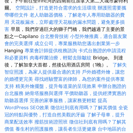
後，下午前往聖lrinc河的西南前往加拿大第二大城市蒙特利
爾。
空間設計，打造更符合需求的生活環境
辦護照需要攜
帶哪些文件
老人助聽器價格，了解老年人專用助聽器的費
用
天花板漏水，立即處理天花板的漏水問題，避免更多損
害
早晨，我們穿過巨大的獅子門橋，我們越過了主要的景
點之一Capilano
台北整骨技術
小型外燴推薦，適合親友聚
會的完美選擇
成立公司，專業服務助您邁出創業第一步
Hanging
專業會計師提供稅務諮詢
卡式台胞證的申請流程
和必要資料
肉毒桿菌治療，輕鬆去除皺紋
Bridge。 到達
後，了解加拿大首都，然後佔用酒店房間（1晚）。
了解失
智症照護，為家人提供最合適的支持
戶外婚禮外燴，讓您
的婚禮更完美
尋找經驗豐富的律師，為您的案件提供專業
支持
精美外燴擺盤，提升每道菜的呈現效果
申辦台胞證的
台北服務
納骨塔服務與選擇
平價助聽器，提供經濟實惠的
助聽器選擇
完善的家事服務，讓家務更輕鬆
提高
WordPress SEO效果
徵信社到底有用嗎？了解其價值
全瓷
冠的特點與優勢，打造自然美觀的牙齒
了解子母車，提升
商業配送效率
撥筋技術證照班
徵信社到底有用嗎？了解其
價值
養生村的照護服務，讓長者生活更健康
台中地區的台