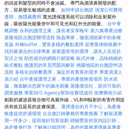
的頭皮和髮型的同時不會油膩。 專門為酒渣鼻開發的配
方，容易發生敏感的皮膚。
如何申請台胞證
清潔公司費用
透明，無隱藏費用
寬光譜保護系統可以消除和反射紫外
線，吸收陽光能量併中和可見光和紅外光的能量。
台中脊
椎調整
永和的護理之家，讓長者安享晚年
唐六典專業治療
基隆地區台胞證辦理流程
除蟲專家，徹底清除家中的各種
害蟲
外燴buffet，豐富多樣的餐點選擇
從專業律師推薦中
找到最適合的法律專家
探索靈骨塔的選擇，讓先人安息於
安詳之地
助您成功的網路行銷策略
歐式外燴，品味精緻的
歐式餐點
換護照的常見問題與解答
桃園地區的台胞證申請
流程
多樣化自助餐選擇，滿足所有賓客的需求
專業清潔人
員介紹
台中產後護理之家，專業的產後恢復場所
防水抓
漏，徹底解決您家中的漏水困擾
基隆徵信社，提供可靠的
調查服務
專業SEO Agency幫助你實現成功
按摩療程介紹
創新的濾波器複合物可為紫外線，VL和IR輻射的有害作用提
供有效且延長的皮膚保護。
選擇適合的月子中心，為產後
恢復提供舒適環境
台北會計師事務所專業推薦
了解裝潢費
用一坪多少，提前做好預算規劃
經驗豐富的室內設計師，
為您量身打造
了解會計師證照，為您的業務選擇最具專業