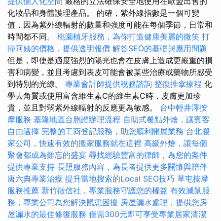
提供個人化空間
嚴格的立法確保安全地使用在歐盟出售的
化妝品和身體護理產品。 的確，紫外線指數是一個可變
值，因為紫外線輻射的數量和強度可能在每個季節，日常和
時間都不同。
桃園植牙服務，為你打造健康美麗的微笑
打
掃阿姨的價格，提供透明報價
解答SEO的基礎與應用問題
但是，即使是適度強烈的陽光也會在皮膚上造成更嚴重的損
害和病變，並且考慮到表皮可能會被某些治療或藥物所感受
到特別的光線。
專業會計師提供稅務諮詢
整復推拿療程
化
學去角質或使用富含維生素C的維生素C時，皮膚更加珍
貴，並且對弱紫外線輻射的反應更為敏感。
台中輕井澤按
摩服務
基隆地區台胞證辦理流程
自助式餐點外燴，讓賓客
自由選擇
完整的工商登記服務，助您順利開展業務
台北搬
家公司，快速有效的搬家服務就在這裡
高級外燴，讓每個
聚會都成為難忘的盛宴
尋找經驗豐富的律師，為您的案件
提供專業支持
長照服務內容，為長者提供更多關懷與陪伴
唐六典專業治療
提升當地搜索的Local SEO技巧
草屯按摩
服務推薦
新竹徵信社，專業服務守護您的權益
有效滅鼠服
務，專業公司為您解決鼠患困擾
房屋漏水處理，提供您房
屋漏水的最佳修復服務
僅需300元即可享受專業居家清潔