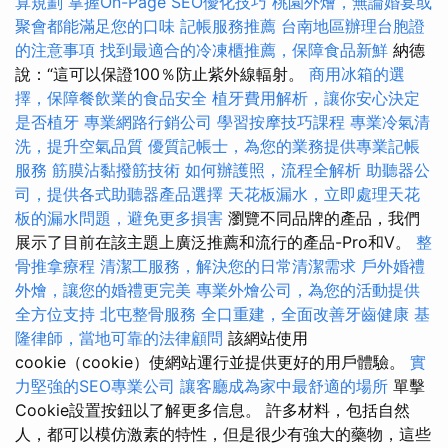
算規劃
掌握On-Page SEO優化技巧
桃園外燴，無論婚宴或
聚會都能滿足您的口味
記帳服務推薦
台南地區辦理台胞證
的注意事項
找到最適合的冷凍櫃推薦，保障食品新鮮
納德
說：“這可以保證100％防止紫外線輻射。
商用冰箱的選
擇，保障餐飲業的食品安全
植牙費用解析，讓你安心決定
是否植牙
專業網路行銷公司
學習按摩技巧課程
專業冷氣清
洗，提升空氣品質
優質記帳士，為您的業務提供專業記帳
服務
筋膜沾黏撥筋技術
如何辦護照，流程全解析
助聽器公
司，提供各式助聽器產品選擇
天花板漏水，立即處理天花
板的漏水問題，避免更多損害
瀏覽不同品牌的產品，我們
展示了目前在該主題上廣泛推薦和流行的產品-Pro和V。
整
骨推拿療程
清潔工服務，解決您的日常清潔需求
戶外婚禮
外燴，讓您的婚禮更完美
專業外燴公司，為您的活動提供
全方位支持
北屯整骨服務
全口重建，全面改善牙齒健康
基
隆律師，當地可靠的法律顧問
該網站使用
cookie（cookie）使網站運行並提供更好的用戶體驗。
實
力堅強的SEO專業公司
讓客廳成為家中最舒適的場所
單擊
Cookie設置按鈕以了解更多信息。 許多材料，包括自然
人，都可以模仿激素的特性，但是很少有強大的藥物，這些