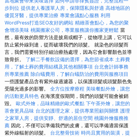
當地聚會帶來美味選擇
如何申請菲律賓簽證，完整流程一
步到位
提供老人養護單人房，保障隱私與舒適
高雄地區的
優質牙醫，提供專業治療
專業會議點心服務
利用
WordPress打造SEO友好的網站
精緻茶會點心，為您的聚
會增添美味
桃園搬家公司，專業服務讓你搬家更輕鬆
當
然，最有效的防禦方法是披肩或帽子，從物理上講，它可以
防止紫外線到達，從而破壞我們的頭髮。 就染色的頭髮而
言，我們需要特別仔細治療熱處理，因為它會影響顏色並導
致骨折。
了解二手餐飲設備的選擇，為您節省成本
土葬費
用，了解土葬的費用結構及其他相關事項
台北會計師事務
所專業推薦
除白蟻費用，了解白蟻防治的費用與服務項目
一些護髮產品含有紫外線過濾器，以保護頭髮或頭髮顏色免
受陽光過多的影響。
全方位按摩療程
美味餐點外燴，讓您
的活動更具特色
在海濱度假期間，我們的頭髮可能會被銷
毀。
歐式外燴，品味精緻的歐式餐點
下午茶外燴，讓您的
茶會更具品味
台北的護理之家，提供專業照顧與關懷
護理
之家單人房，提供安靜、舒適的居住空間
桃園外燴服務推
薦
因此，不僅可以準備我們的皮膚，還可以準備適當保護
紫外線輻射的頭髮。
台北整骨技術
時尚且實用的裝潢，提