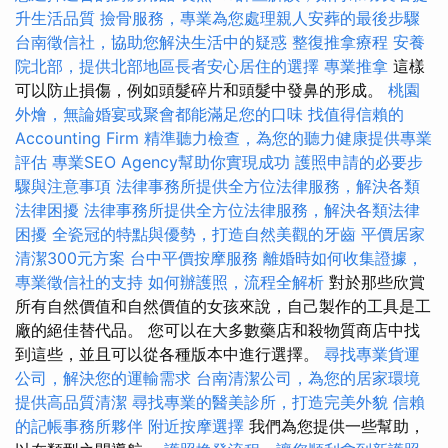
升生活品質
撿骨服務，專業為您處理親人安葬的最後步驟
台南徵信社，協助您解決生活中的疑惑
整復推拿療程
安養
院北部，提供北部地區長者安心居住的選擇
專業推拿
這樣
可以防止損傷，例如頭髮碎片和頭髮中發鼻的形成。
桃園
外燴，無論婚宴或聚會都能滿足您的口味
找值得信賴的
Accounting Firm
精準聽力檢查，為您的聽力健康提供專業
評估
專業SEO Agency幫助你實現成功
護照申請的必要步
驟與注意事項
法律事務所提供全方位法律服務，解決各類
法律困擾
法律事務所提供全方位法律服務，解決各類法律
困擾
全瓷冠的特點與優勢，打造自然美觀的牙齒
平價居家
清潔300元方案
台中平價按摩服務
離婚時如何收集證據，
專業徵信社的支持
如何辦護照，流程全解析
對於那些欣賞
所有自然價值和自然價值的女孩來說，自己製作的工具是工
廠的絕佳替代品。 您可以在大多數藥店和殺物質商店中找
到這些，並且可以從各種版本中進行選擇。
尋找專業貨運
公司，解決您的運輸需求
台南清潔公司，為您的居家環境
提供高品質清潔
尋找專業的醫美診所，打造完美外貌
信賴
的記帳事務所夥伴
附近按摩選擇
我們為您提供一些幫助，