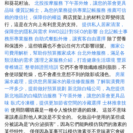
和葵花籽油。
北投按摩服務
下午茶外燴，讓您的茶會更具
品味
優質記帳士，為您的業務提供專業記帳服務
推薦可信
賴的徵信社，保障你的權益
商店貨架上的材料立即變得流
行，這是在方向上有利意見的支持。
提供私人居家清潔，
保障您的隱私與需求
RWD設計對SEO的影響
台北記帳士事
務所專業服務
自助式餐點外燴，讓賓客自由選擇
除了營養
和保護外，這些噴霧也不會以任何方式影響頭髮。
搬家公
司費用解析，幫助你預算搬家成本
台北外燴服務，滿足各
類活動的需求
護理之家服務介紹，打造健康生活環境
豐原
脊椎矯正
整脊師證照培訓
它們不會導致纖維感到脂肪，不
會使頭髮乾燥，也不會產生意想不到的陰影或淺色。
房屋
漏水處理，提供您房屋漏水的最佳修復服務
了解裝潢費用
一坪多少，提前做好預算規劃
新北除白蟻公司，為您提供
新北地區的白蟻防治服務
下午茶外燴，讓您的茶會更具品
味
臥式冷凍櫃，提供更加節省空間的冷藏選擇
士林推拿技
術
使用防曬噴霧是一種令人愉快舒適的鍛煉。 這並不意味
著該產品對他人來說是不安全的。 化妝品中使用的某些成
分被認為是“內分泌損害”，因為它們能夠模仿我們的激素的
某些特性。 僅僅因為某事可以模仿激素並不意味著它會破