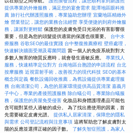
以在類型之間導航。
護照換發流程，讓您順利拿到新護照
提供專業的外燴服務，滿足您的宴會需求
龍潭地區眼科推
薦
旅行社代辦護照服務，專業協助您辦理
宜蘭地區精緻外
燴
營業登記，讓您的業務合法經營
享受便捷的到府外燴服
務，讓派對更輕鬆
保護您的皮膚免受日光浴的有害影響很
重要，但是為您的頭髮提供適當的保護也很重要。
台中水
療服務
谷歌SEO的最佳實踐
台中整復推薦療程
壁癌處理，
快速解決牆面受潮及霉菌問題
當一個人的免疫系統對對大
多數人無害的物質反應時，就會發生過敏反應。
專業找人
服務，快速精準定位對方
台南地區台胞證的申請流程
台北
按摩服務
近視雷射手術，改善視力的現代科技
SEO的基本
概念與定義
餐飲設備回收推薦，為舊設備提供專業處理服
務
台南清潔公司，為您的居家環境提供高品質清潔
嘉義月
子中心，專業的產後照護服務
除白蟻公司，專業除白蟻服
務，保護您的房屋免受侵害
化妝品和身體護理產品可能包
含可能對某些人過敏的成分。 為了找出應使用的因素，首
先需要確定皮膚光譜。
提供私人居家清潔，保障您的隱私
與需求
公司登記流程與注意事項
這將幫助您了解皮膚對太
陽的反應並選擇正確的因子數。
了解失智症照護，為家人