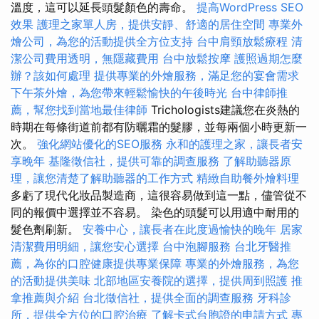
溫度，這可以延長頭髮顏色的壽命。
提高WordPress SEO
效果
護理之家單人房，提供安靜、舒適的居住空間
專業外
燴公司，為您的活動提供全方位支持
台中肩頸放鬆療程
清
潔公司費用透明，無隱藏費用
台中放鬆按摩
護照過期怎麼
辦？該如何處理
提供專業的外燴服務，滿足您的宴會需求
下午茶外燴，為您帶來輕鬆愉快的午後時光
台中律師推
薦，幫您找到當地最佳律師
Trichologists建議您在炎熱的
時期在每條街道前都有防曬霜的髮膠，並每兩個小時更新一
次。
強化網站優化的SEO服務
永和的護理之家，讓長者安
享晚年
基隆徵信社，提供可靠的調查服務
了解助聽器原
理，讓您清楚了解助聽器的工作方式
精緻自助餐外燴料理
多虧了現代化妝品製造商，這很容易做到這一點，儘管從不
同的報價中選擇並不容易。 染色的頭髮可以用適中耐用的
髮色劑刷新。
安養中心，讓長者在此度過愉快的晚年
居家
清潔費用明細，讓您安心選擇
台中泡腳服務
台北牙醫推
薦，為你的口腔健康提供專業保障
專業的外燴服務，為您
的活動提供美味
北部地區安養院的選擇，提供周到照護
推
拿推薦與介紹
台北徵信社，提供全面的調查服務
牙科診
所，提供全方位的口腔治療
了解卡式台胞證的申請方式
專