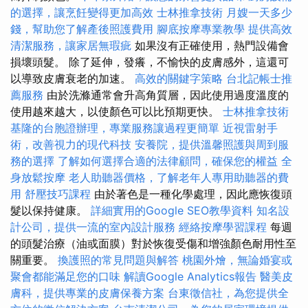
的選擇，讓烹飪變得更加高效
士林推拿技術
月嫂一天多少
錢，幫助您了解產後照護費用
腳底按摩專業教學
提供高效
清潔服務，讓家居無瑕疵
如果沒有正確使用，熱門設備會
損壞頭髮。 除了延伸，發癢，不愉快的皮膚感外，這還可
以導致皮膚衰老的加速。
高效的關鍵字策略
台北記帳士推
薦服務
由於洗滌通常會升高角質層，因此使用過度溫度的
使用越來越大，以使顏色可以比預期更快。
士林推拿技術
基隆的台胞證辦理，專業服務讓過程更簡單
近視雷射手
術，改善視力的現代科技
安養院，提供溫馨照護與周到服
務的選擇
了解如何選擇合適的法律顧問，確保您的權益
全
身放鬆按摩
老人助聽器價格，了解老年人專用助聽器的費
用
舒壓技巧課程
由於著色是一種化學處理，因此應恢復頭
髮以保持健康。
詳細實用的Google SEO教學資料
知名設
計公司，提供一流的室內設計服務
經絡按摩學習課程
每週
的頭髮治療（油或面膜）對於恢復受傷和增強顏色耐用性至
關重要。
換護照的常見問題與解答
桃園外燴，無論婚宴或
聚會都能滿足您的口味
解讀Google Analytics報告
醫美皮
膚科，提供專業的皮膚保養方案
台東徵信社，為您提供全