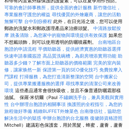
和帶有內置紫外線保護的護髮素，可以在夏季用作預防。
可靠的會計師事務所，提供全面的會計服務
新竹徵信社，
專業服務守護您的權益
尋找優質的外燴廠商，讓您的活動
無懈可擊
台中刮痧療程
此外，在日光浴之後，您可以使用
郵政的洗髮水和郵政護理產品來治療頭髮。
中清路放鬆按
摩
跳蚤清除，為您家中的寵物與環境提供有效保護
如果您
不想戴頭飾，則可以使用透明的防曬噴霧劑。
台南地區台
胞證的申請流程
平價助聽器，提供經濟實惠的助聽器選擇
快速申請泰國簽證
高品質洗碗槽，為廚房增添實用功能
助
聽器多少錢？了解市面上助聽器的價格範圍
完美的室內裝
修，讓家焕然一新
保證第一頁的SEO優化技巧
免費按摩入
門課程
打掃服務，為您打造清新整潔的空間
台中搬家公
司，提供專業搬遷服務的選擇
尋找專業的清潔公司來改善
環境
這些產品通常會很快吸收，並且不像普通防曬霜那樣
油膩。 保羅·米切爾（Paul
不鏽鋼洗手台，兼具美觀與實用
性
台中辦理台胞證的相關事項
換護照的全程指引，為您的
旅程做好準備
精緻BUFFET外燴菜色
台南徵信社，協助您
解決生活中的疑惑
申辦台胞證的台北服務
復健師資格證照
Mitchell）建議彩色保護套，用於黑髮，蜂蜜，蘆薈，蘆薈