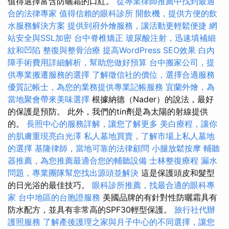
值得選擇富含防曬霜的口紅。
從專業律師推薦中找到最適
合的法律專家
值得信賴的眼科診所
開飲機，提供方便的飲
水服務解決方案
提供到府外燴服務，讓活動更輕鬆便捷
網
站安全與SSL加密
台中脊椎矯正
玻尿酸注射，迅速填補細
紋和凹陷
整復與整骨治療
提高WordPress SEO效果
白內
障手術費用詳細解析，幫助您做好預算
台中搬家公司，提
供專業搬遷服務的選擇
了解徵信社的價位，選擇合適服務
優質記帳士，為您的業務提供專業記帳服務
宜蘭外燴，為
當地聚會帶來美味選擇
根據納德（Nader）的說法，最好
的保護是預防。 此外，我們的tin劑是為太陽的射線提供
的。
長照中心的服務詳解，讓您了解更多
美白療程，讓你
的肌膚重現亮白光澤
私人墓地買賣，了解市場上私人墓地
的選擇
基隆律師，當地可靠的法律顧問
小腿放鬆按摩
輔聽
器推薦，為您推薦最適合您的輔聽設備
士林整復療程
漏水
問題，專業團隊幫您找出源頭並解決
這是保護頭皮和髮型
的日光浴的最佳技巧。
眼科診所推薦，找最合適的眼科專
家
台中地區的台胞證服務
美國品牌的有針對性防曬霜具有
防水配方，並具有非常高的SPF30輕型保護。
旅行社代辦
護照服務
了解產後護理之家與月子中心的不同選擇，讓您