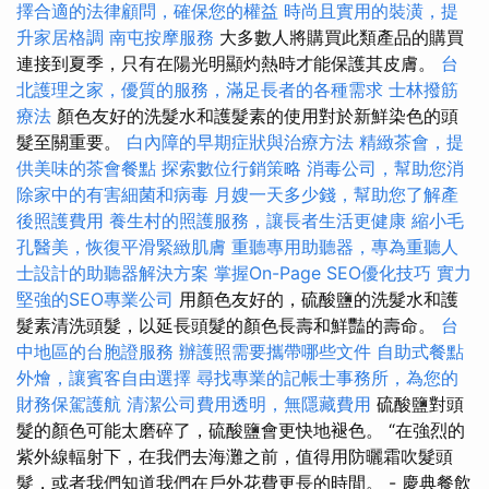
擇合適的法律顧問，確保您的權益
時尚且實用的裝潢，提
升家居格調
南屯按摩服務
大多數人將購買此類產品的購買
連接到夏季，只有在陽光明顯灼熱時才能保護其皮膚。
台
北護理之家，優質的服務，滿足長者的各種需求
士林撥筋
療法
顏色友好的洗髮水和護髮素的使用對於新鮮染色的頭
髮至關重要。
白內障的早期症狀與治療方法
精緻茶會，提
供美味的茶會餐點
探索數位行銷策略
消毒公司，幫助您消
除家中的有害細菌和病毒
月嫂一天多少錢，幫助您了解產
後照護費用
養生村的照護服務，讓長者生活更健康
縮小毛
孔醫美，恢復平滑緊緻肌膚
重聽專用助聽器，專為重聽人
士設計的助聽器解決方案
掌握On-Page SEO優化技巧
實力
堅強的SEO專業公司
用顏色友好的，硫酸鹽的洗髮水和護
髮素清洗頭髮，以延長頭髮的顏色長壽和鮮豔的壽命。
台
中地區的台胞證服務
辦護照需要攜帶哪些文件
自助式餐點
外燴，讓賓客自由選擇
尋找專業的記帳士事務所，為您的
財務保駕護航
清潔公司費用透明，無隱藏費用
硫酸鹽對頭
髮的顏色可能太磨碎了，硫酸鹽會更快地褪色。 “在強烈的
紫外線輻射下，在我們去海灘之前，值得用防曬霜吹髮頭
髮，或者我們知道我們在戶外花費更長的時間。 - 慶典餐飲