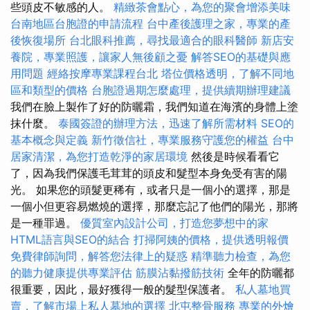
些頭皮不敏感的人。
精緻茶會點心，為您的聚會增添美味
台南地區台胞證的申請流程
台中產後護理之家，專業的產
後恢復場所
台北眼科推薦，尋找最適合的眼科醫師
新店安
養院，專業照護，讓家人無後顧之憂
解答SEO的基礎與應
用問題
經絡按摩專業課程台北
塔位價格透明，了解不同地
區和類型的價格
台胞證過期怎麼處理，提供續期辦理建議
我們在臉上製作了好的防曬霜，我們知道在海濱的身體上塗
抹什麼。
泰國簽證的辦理方法，迅速了解所需材料
SEO的
基本概念與定義
新竹徵信社，專業服務守護您的權益
台中
居家清潔，為您打造乾淨的家居環境
然後是時候看看它
了，因為我們保護毛茸茸的頭皮和髮型本身免受有害的陽
光。 如果您的頭髮更稀有，或者只是一個小的選擇，那是
一個小但更容易燃燒的選擇，那麼忘記了他們的陽光，那將
是一種罪過。
優質室內設計公司，打造您夢想中的家
HTML語言與SEO的結合
打掃阿姨的價格，提供透明報價
免費律師詢問，解答您法律上的疑惑
精準聽力檢查，為您
的聽力健康提供專業評估
筋膜沾黏撥筋技術
全年的防曬都
很重要，因此，最好獲得一般的髮型保護者。
私人墓地買
賣，了解市場上私人墓地的選擇
北屯整骨服務
專業的外燴