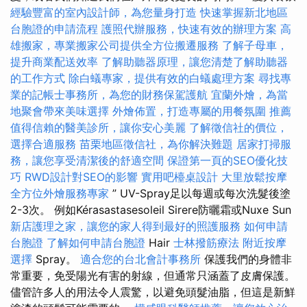
經驗豐富的室內設計師，為您量身打造
快速掌握新北地區
台胞證的申請流程
護照代辦服務，快速有效的辦理方案
高
雄搬家，專業搬家公司提供全方位搬遷服務
了解子母車，
提升商業配送效率
了解助聽器原理，讓您清楚了解助聽器
的工作方式
除白蟻專家，提供有效的白蟻處理方案
尋找專
業的記帳士事務所，為您的財務保駕護航
宜蘭外燴，為當
地聚會帶來美味選擇
外燴佈置，打造專屬的用餐氛圍
推薦
值得信賴的醫美診所，讓你安心美麗
了解徵信社的價位，
選擇合適服務
苗栗地區徵信社，為你解決難題
居家打掃服
務，讓您享受清潔後的舒適空間
保證第一頁的SEO優化技
巧
RWD設計對SEO的影響
實用吧檯桌設計
大里放鬆按摩
全方位外燴服務專家
” UV-Spray足以每週或每次洗髮後塗
2-3次。 例如Kérasastasesoleil Sirere防曬霜或Nuxe Sun
新店護理之家，讓您的家人得到最好的照護服務
如何申請
台胞證
了解如何申請台胞證
Hair
士林撥筋療法
附近按摩
選擇
Spray。
適合您的台北會計事務所
保護我們的身體非
常重要，免受陽光有害的射線，但通常只涵蓋了皮膚保護。
儘管許多人的用法令人震驚，以避免頭髮油脂，但這是新鮮