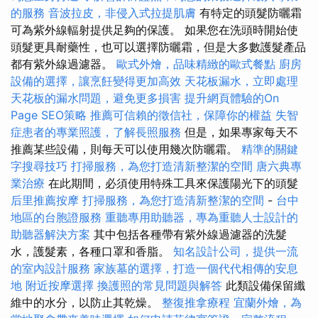
的服務
音波拉皮，非侵入式拉提肌膚
有特定的頭髮防曬霜
可為紫外線輻射提供足夠的保護。 如果您在洗頭時開始使
頭髮更具耐藥性，也可以選擇防曬霜，但是大多數護髮產品
都有紫外線過濾器。
歐式外燴，品味精緻的歐式餐點
廚房
設備的選擇，讓烹飪變得更加高效
天花板漏水，立即處理
天花板的漏水問題，避免更多損害
提升網頁體驗的On
Page SEO策略
推薦可信賴的徵信社，保障你的權益
失智
症患者的專業照護，了解長照服務
但是，如果專家每天不
推薦某些設備，則每天可以使用幾次防曬霜。
精準的關鍵
字搜尋技巧
打掃服務，為您打造清新整潔的空間
唐六典專
業治療
在此期間，必須使用特殊工具來保護陽光下的頭髮
后里推薦按摩
打掃服務，為您打造清新整潔的空間
-
台中
地區的台胞證服務
重聽專用助聽器，專為重聽人士設計的
助聽器解決方案
其中包括各種帶有紫外線過濾器的洗髮
水，護髮素，各種口罩和香脂。
知名設計公司，提供一流
的室內設計服務
家族墓的選擇，打造一個代代相傳的安息
地
附近按摩選擇
換護照的常見問題與解答
此類設備保留纖
維中的水分，以防止其乾燥。
整復推拿療程
宜蘭外燴，為