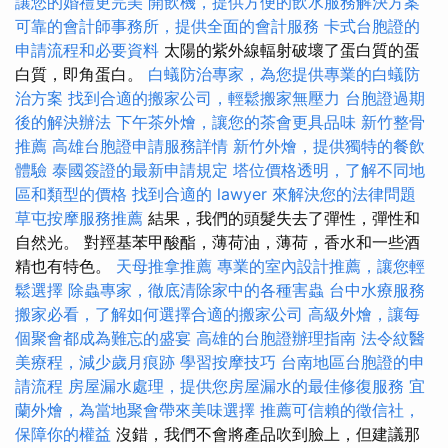
讓您的婚禮更完美
開飲機，提供方便的飲水服務解決方案
可靠的會計師事務所，提供全面的會計服務
卡式台胞證的
申請流程和必要資料
太陽的紫外線輻射破壞了蛋白質的蛋
白質，即角蛋白。
白蟻防治專家，為您提供專業的白蟻防
治方案
找到合適的搬家公司，輕鬆搬家無壓力
台胞證過期
後的解決辦法
下午茶外燴，讓您的茶會更具品味
新竹整骨
推薦
高雄台胞證申請服務詳情
新竹外燴，提供獨特的餐飲
體驗
泰國簽證的最新申請規定
塔位價格透明，了解不同地
區和類型的價格
找到合適的 lawyer 來解決您的法律問題
草屯按摩服務推薦
結果，我們的頭髮失去了彈性，彈性和
自然光。 對羥基苯甲酸酯，薄荷油，薄荷，香水和一些酒
精也有特色。
天母推拿推薦
專業的室內設計推薦，讓您輕
鬆選擇
除蟲專家，徹底清除家中的各種害蟲
台中水療服務
搬家必看，了解如何選擇合適的搬家公司
高級外燴，讓每
個聚會都成為難忘的盛宴
高雄的台胞證辦理指南
法令紋醫
美療程，減少歲月痕跡
學習按摩技巧
台南地區台胞證的申
請流程
房屋漏水處理，提供您房屋漏水的最佳修復服務
宜
蘭外燴，為當地聚會帶來美味選擇
推薦可信賴的徵信社，
保障你的權益
沒錯，我們不會將產品吹到臉上，但建議那