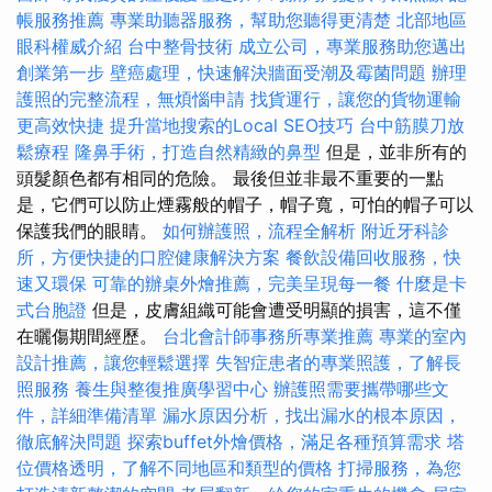
帳服務推薦
專業助聽器服務，幫助您聽得更清楚
北部地區
眼科權威介紹
台中整骨技術
成立公司，專業服務助您邁出
創業第一步
壁癌處理，快速解決牆面受潮及霉菌問題
辦理
護照的完整流程，無煩惱申請
找貨運行，讓您的貨物運輸
更高效快捷
提升當地搜索的Local SEO技巧
台中筋膜刀放
鬆療程
隆鼻手術，打造自然精緻的鼻型
但是，並非所有的
頭髮顏色都有相同的危險。 最後但並非最不重要的一點
是，它們可以防止煙霧般的帽子，帽子寬，可怕的帽子可以
保護我們的眼睛。
如何辦護照，流程全解析
附近牙科診
所，方便快捷的口腔健康解決方案
餐飲設備回收服務，快
速又環保
可靠的辦桌外燴推薦，完美呈現每一餐
什麼是卡
式台胞證
但是，皮膚組織可能會遭受明顯的損害，這不僅
在曬傷期間經歷。
台北會計師事務所專業推薦
專業的室內
設計推薦，讓您輕鬆選擇
失智症患者的專業照護，了解長
照服務
養生與整復推廣學習中心
辦護照需要攜帶哪些文
件，詳細準備清單
漏水原因分析，找出漏水的根本原因，
徹底解決問題
探索buffet外燴價格，滿足各種預算需求
塔
位價格透明，了解不同地區和類型的價格
打掃服務，為您