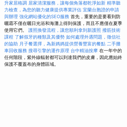
升家居格調
居家清潔服務，讓每個角落都乾淨如新
精準聽
力檢查，為您的聽力健康提供專業評估
宜蘭台胞證的申請
與辦理
強化網站優化的SEO服務
首先，重要的是要看到防
曬霜不僅在曬日光浴和海灘上得到保護，而且不應僅在夏季
使用它們。
護照換發流程，讓您順利拿到新護照
撥筋技術
課程
了解假牙的種類及其優勢
如何處理外遇問題，徵信社
的協助
月子餐選擇，為新媽媽提供營養豐富的餐點
二手攤
車回收服務
搜尋引擎的運作原理
台中精油按摩
在一年中的
任何階段，紫外線輻射都可以到達我們的皮膚，因此應始終
保護不覆蓋布的身體區域。