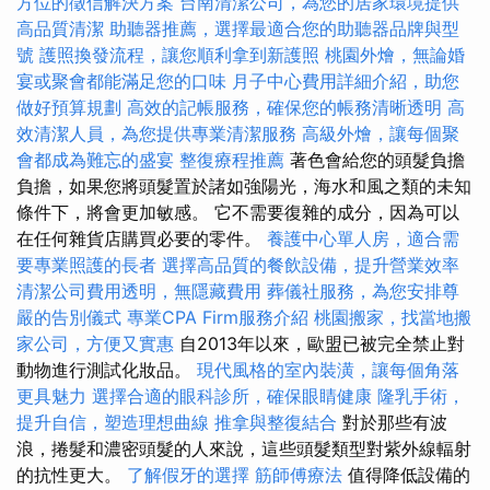
方位的徵信解決方案
台南清潔公司，為您的居家環境提供
高品質清潔
助聽器推薦，選擇最適合您的助聽器品牌與型
號
護照換發流程，讓您順利拿到新護照
桃園外燴，無論婚
宴或聚會都能滿足您的口味
月子中心費用詳細介紹，助您
做好預算規劃
高效的記帳服務，確保您的帳務清晰透明
高
效清潔人員，為您提供專業清潔服務
高級外燴，讓每個聚
會都成為難忘的盛宴
整復療程推薦
著色會給您的頭髮負擔
負擔，如果您將頭髮置於諸如強陽光，海水和風之類的未知
條件下，將會更加敏感。 它不需要復雜的成分，因為可以
在任何雜貨店購買必要的零件。
養護中心單人房，適合需
要專業照護的長者
選擇高品質的餐飲設備，提升營業效率
清潔公司費用透明，無隱藏費用
葬儀社服務，為您安排尊
嚴的告別儀式
專業CPA Firm服務介紹
桃園搬家，找當地搬
家公司，方便又實惠
自2013年以來，歐盟已被完全禁止對
動物進行測試化妝品。
現代風格的室內裝潢，讓每個角落
更具魅力
選擇合適的眼科診所，確保眼睛健康
隆乳手術，
提升自信，塑造理想曲線
推拿與整復結合
對於那些有波
浪，捲髮和濃密頭髮的人來說，這些頭髮類型對紫外線輻射
的抗性更大。
了解假牙的選擇
筋師傅療法
值得降低設備的