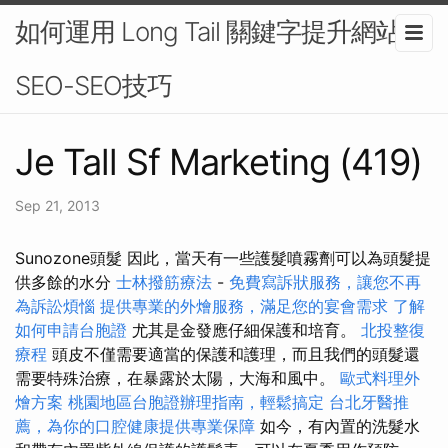
如何運用 Long Tail 關鍵字提升網站
SEO-SEO技巧
Je Tall Sf Marketing (419)
Sep 21, 2013
Sunozone頭髮 因此，當天有一些護髮噴霧劑可以為頭髮提
供多餘的水分
士林撥筋療法
-
免費寫訴狀服務，讓您不再
為訴訟煩惱
提供專業的外燴服務，滿足您的宴會需求
了解
如何申請台胞證
尤其是金發應仔細保護和培育。
北投整復
療程
頭皮不僅需要適當的保護和護理，而且我們的頭髮還
需要特殊治療，在暴露於太陽，大海和風中。
歐式料理外
燴方案
桃園地區台胞證辦理指南，輕鬆搞定
台北牙醫推
薦，為你的口腔健康提供專業保障
如今，有內置的洗髮水