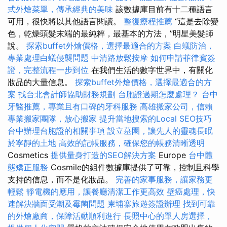
式外燴菜單，傳承經典的美味
該數據庫目前有十二種語言
可用，很快將以其他語言閱讀。
整復療程推薦
“這是去除變
色，乾燥頭髮末端的最純粹，最基本的方法，”明星美髮師
說。
探索buffet外燴價格，選擇最適合的方案
白蟻防治，
專業處理白蟻侵襲問題
中清路放鬆按摩
如何申請菲律賓簽
證，完整流程一步到位
在我們生活的數字世界中，有關化
妝品的大量信息。
探索buffet外燴價格，選擇最適合的方
案
找台北會計師協助財務規劃
台胞證過期怎麼處理？
台中
牙醫推薦，專業且有口碑的牙科服務
高雄搬家公司，信賴
專業搬家團隊，放心搬家
提升當地搜索的Local SEO技巧
台中辦理台胞證的相關事項
設立墓園，讓先人的靈魂長眠
於寧靜的土地
高效的記帳服務，確保您的帳務清晰透明
Cosmetics
提供量身打造的SEO解決方案
Europe
台中體
態矯正服務
Cosmile的組件數據庫提供了可靠，控制且科學
支持的信息，而不是化妝品。
完善的家事服務，讓家務更
輕鬆
靜電機的應用，讓餐廳清潔工作更高效
壁癌處理，快
速解決牆面受潮及霉菌問題
柬埔寨旅遊簽證辦理
找到可靠
的外燴廠商，保障活動順利進行
長照中心的單人房選擇，