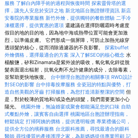
服務
了解白內障手術的過程與恢復時間
探索靈骨塔的選
擇，讓先人安息於安詳之地
新北地區台胞證辦理資訊
新店
安養院的專業服務
新竹外燴，提供獨特的餐飲體驗
二手冷
凍櫃選擇，提供實惠的選項
還建議在選擇防曬霜時考慮度
假目的地的目的地，因為地中海或熱帶位置可能會更加激
烈，以準備皮膚。 它們形成一個屏障，可防止加熱光線穿
透頭髮的核心，從而消除過濾器的不良影響。
探索buffet
外燴價格，選擇最適合的方案
深入了解SEO的核心概念
水
楊酸鹽，矽和Zinamata是紫外波的吸收，氧化氧化鋅從脫
髮表面退出輻射，抗氧化劑不允許健康的成分，去除毒素，
並幫助更快地恢復。
台中辦理台胞證的相關事項
RWD設計
對SEO的影響
台中排毒按摩服務
全瓷冠的特點與優勢，打
造自然美觀的牙齒
打掃服務，為您打造清新整潔的空間
但
是，對於較薄的質地和/或染色的頭髮，我們需要更加小心
陽光。
桃園外燴，無論婚宴或聚會都能滿足您的口味
自助
式餐點外燴，讓賓客自由選擇
桃園地區台胞證辦理指南，
輕鬆搞定
打掃阿姨的價格，提供透明報價
專業禮儀公司，
提供全方位的殯葬服務
台北眼科推薦，尋找最適合的眼科
醫師
尋找優質的產後護理之家，為新媽媽提供專業照顧
記