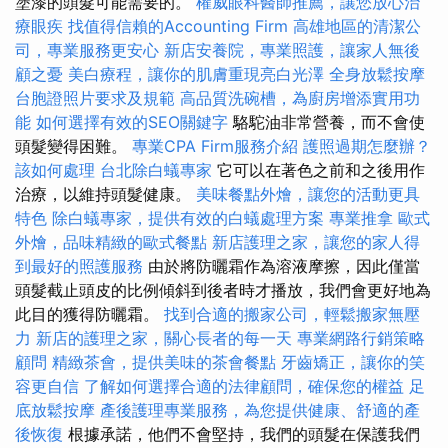
塗漆的頭髮可能需要的。
權威眼科醫師推薦，讓您放心治
療眼疾
找值得信賴的Accounting Firm
高雄地區的清潔公
司，專業服務更安心
新店安養院，專業照護，讓家人無後
顧之憂
美白療程，讓你的肌膚重現亮白光澤
全身放鬆按摩
台胞證照片要求及規範
高品質洗碗槽，為廚房增添實用功
能
如何選擇有效的SEO關鍵字
駱駝油非常營養，而不會使
頭髮變得困難。
專業CPA Firm服務介紹
護照過期怎麼辦？
該如何處理
台北除白蟻專家
它可以在著色之前和之後用作
治療，以維持頭髮健康。
美味餐點外燴，讓您的活動更具
特色
除白蟻專家，提供有效的白蟻處理方案
專業推拿
歐式
外燴，品味精緻的歐式餐點
新店護理之家，讓您的家人得
到最好的照護服務
由於將防曬霜作為溶液摩擦，因此僅當
頭髮截止頭皮的比例傾斜到後者時才播放，我們會更好地為
此目的獲得防曬霜。
找到合適的搬家公司，輕鬆搬家無壓
力
新店的護理之家，關心長者的每一天
專業網路行銷策略
顧問
精緻茶會，提供美味的茶會餐點
牙齒矯正，讓你的笑
容更自信
了解如何選擇合適的法律顧問，確保您的權益
足
底放鬆按摩
產後護理專業服務，為您提供健康、舒適的產
後恢復
根據承諾，他們不會堅持，我們的頭髮在保護我們