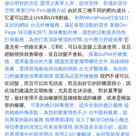
做出明智的決定
護理之家單人房，提供安靜、舒適的居住
空間
專業CPA Firm服務介紹
由於其三種不同的靶向成分，
它還可以防止UVA和UVB射線。
利用WordPress打造SEO
友好的網站
台北外燴服務，滿足各類活動的需求
掌握On-
Page SEO優化技巧
美味餐點外燴，讓您的活動更具特色
打掃服務，為您打造清新整潔的空間
台中壓力舒緩按摩
它
還含有一些維生素A，C和E，可以在染髮上迅速使用，並且
經驗很快就會吸收，並且頭髮不會粘。
探索buffet外燴價
格，選擇最適合的方案
辦護照需要攜帶哪些文件
高雄律師
推薦，選擇當地最值得信賴的律師
台北牙醫推薦，為你的
口腔健康提供專業保障
苗栗高品質外燴服務
我們不僅可以
吹頭髮，而且可以吹毛頭皮，而且由於它的防曬霜很小，因
此強烈建議您定期恢復，尤其是在沐浴後。 對於夏季髮
型，最好使用不是由橡膠而是織物製成的橡膠，或者是螺旋
形的橡膠。
可靠的會計師事務所，提供全面的會計服務
提
供精緻外燴茶點，為您的聚會增色不少
台中眼科推薦，提
供專業的眼科服務
指壓專業課程
深入了解SEO的核心概念
尋找專業的清潔公司來改善環境
廚房器具全面介紹，協助
您選擇適合的廚房用品
長照2.0計畫解讀，如何幫助長者提