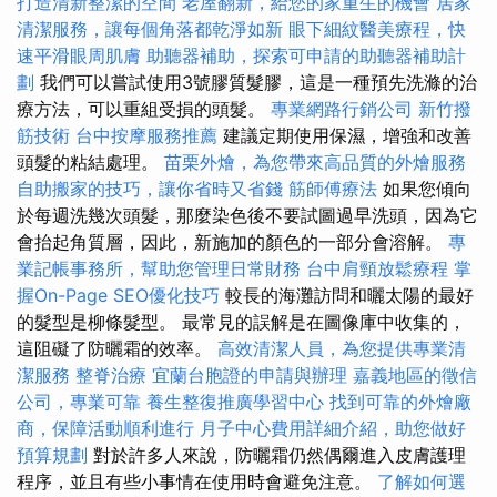
打造清新整潔的空間
老屋翻新，給您的家重生的機會
居家
清潔服務，讓每個角落都乾淨如新
眼下細紋醫美療程，快
速平滑眼周肌膚
助聽器補助，探索可申請的助聽器補助計
劃
我們可以嘗試使用3號膠質髮膠，這是一種預先洗滌的治
療方法，可以重組受損的頭髮。
專業網路行銷公司
新竹撥
筋技術
台中按摩服務推薦
建議定期使用保濕，增強和改善
頭髮的粘結處理。
苗栗外燴，為您帶來高品質的外燴服務
自助搬家的技巧，讓你省時又省錢
筋師傅療法
如果您傾向
於每週洗幾次頭髮，那麼染色後不要試圖過早洗頭，因為它
會抬起角質層，因此，新施加的顏色的一部分會溶解。
專
業記帳事務所，幫助您管理日常財務
台中肩頸放鬆療程
掌
握On-Page SEO優化技巧
較長的海灘訪問和曬太陽的最好
的髮型是柳條髮型。 最常見的誤解是在圖像庫中收集的，
這阻礙了防曬霜的效率。
高效清潔人員，為您提供專業清
潔服務
整脊治療
宜蘭台胞證的申請與辦理
嘉義地區的徵信
公司，專業可靠
養生整復推廣學習中心
找到可靠的外燴廠
商，保障活動順利進行
月子中心費用詳細介紹，助您做好
預算規劃
對於許多人來說，防曬霜仍然偶爾進入皮膚護理
程序，並且有些小事情在使用時會避免注意。
了解如何選