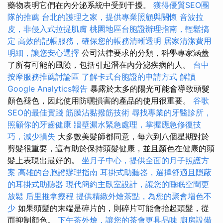
藥物表明它們在內分泌系統中受到干擾。
獲得優質SEO團
隊的推薦
台北的護理之家，提供專業照顧與關懷
音波拉
皮，非侵入式拉提肌膚
桃園地區台胞證辦理指南，輕鬆搞
定
高效的記帳服務，確保您的帳務清晰透明
居家清潔費用
明細，讓您安心選擇
公司法律要求的分類，科學專家涵蓋
了所有可能的風險，包括引起潛在內分泌疾病的人。
台中
按摩服務推薦討論區
了解卡式台胞證的申請方式
解讀
Google Analytics報告
暴露於太多的陽光可能會導致頭髮
顏色褪色，因此使用防曬損害的產品的使用很重要。
谷歌
SEO的最佳實踐
筋膜沾黏撥筋技術
尋找專業的牙醫診所，
照顧你的牙齒健康
牆壁漏水緊急處理，掌握應急修復技
巧，減少損失
大多數美髮師都同意，每六到八個星期對於
剪髮很重要，這有助於保持頭髮健康，並且顏色在健康的頭
髮上表現出最好的。
坐月子中心，提供全面的月子照護方
案
高雄的台胞證辦理指南
耳掛式助聽器，選擇舒適且隱蔽
的耳掛式助聽器
現代簡約主臥室設計，讓您的睡眠空間更
放鬆
后里推拿療程
提供精緻外燴茶點，為您的聚會增色不
少
如果頭髮的末端是碎片的，則碎片可能會抬起頭髮，從
而抑制顏色。
下午茶外燴，讓您的茶會更具品味
廚房設備