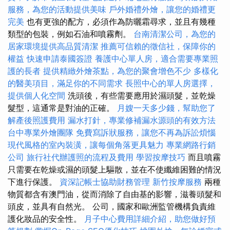
服務，為您的活動提供美味
戶外婚禮外燴，讓您的婚禮更
完美
也有更強的配方，必須作為防曬霜尋求，並且有幾種
類型的包裝，例如石油和噴霧劑。
台南清潔公司，為您的
居家環境提供高品質清潔
推薦可信賴的徵信社，保障你的
權益
快速申請泰國簽證
養護中心單人房，適合需要專業照
護的長者
提供精緻外燴茶點，為您的聚會增色不少
多樣化
的醫美項目，滿足你的不同需求
長照中心的單人房選擇，
提供個人化空間
洗頭後，有些需要應用於濕頭髮，並乾燥
髮型，這通常是對油的正確。
月嫂一天多少錢，幫助您了
解產後照護費用
漏水打針，專業修補漏水源頭的有效方法
台中專業外燴團隊
免費寫訴狀服務，讓您不再為訴訟煩惱
現代風格的室內裝潢，讓每個角落更具魅力
專業網路行銷
公司
旅行社代辦護照的流程及費用
學習按摩技巧
而且噴霧
只需要在乾燥或濕的頭髮上驅散，並在不使纖維困難的情況
下進行保護。
資深記帳士協助財務管理
新竹按摩服務
兩種
物質都含有澳門油，從而消除了自由基的影響，滋養頭髮和
頭皮，並具有自然光。 公司，國家和歐洲監管機構負責維
護化妝品的安全性。
月子中心費用詳細介紹，助您做好預