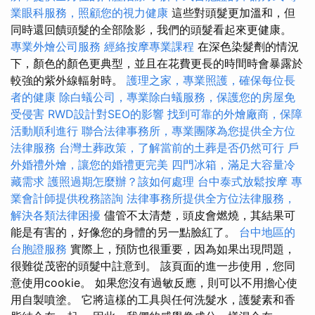
業眼科服務，照顧您的視力健康
這些對頭髮更加溫和，但
同時還回饋頭髮的全部陰影，我們的頭髮看起來更健康。
專業外燴公司服務
經絡按摩專業課程
在深色染髮劑的情況
下，顏色的顏色更典型，並且在花費更長的時間時會暴露於
較強的紫外線輻射時。
護理之家，專業照護，確保每位長
者的健康
除白蟻公司，專業除白蟻服務，保護您的房屋免
受侵害
RWD設計對SEO的影響
找到可靠的外燴廠商，保障
活動順利進行
聯合法律事務所，專業團隊為您提供全方位
法律服務
台灣土葬政策，了解當前的土葬是否仍然可行
戶
外婚禮外燴，讓您的婚禮更完美
四門冰箱，滿足大容量冷
藏需求
護照過期怎麼辦？該如何處理
台中泰式放鬆按摩
專
業會計師提供稅務諮詢
法律事務所提供全方位法律服務，
解決各類法律困擾
儘管不太清楚，頭皮會燃燒，其結果可
能是有害的，好像您的身體的另一點臉紅了。
台中地區的
台胞證服務
實際上，預防也很重要，因為如果出現問題，
很難從茂密的頭髮中註意到。 該頁面的進一步使用，您同
意使用cookie。 如果您沒有過敏反應，則可以不用擔心使
用自製噴塗。 它將這樣的工具與任何洗髮水，護髮素和香