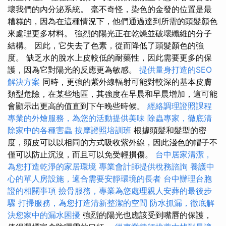
壞我們的內分泌系統。 毫不奇怪，染色的金發的位置是最
糟糕的，因為在這種情況下，他們通過達到所需的頭髮顏色
來處理更多材料。 強烈的陽光正在乾燥並破壞纖維的分子
結構。 因此，它失去了色素，從而降低了頭髮顏色的強
度。 缺乏水的脫水上皮較低的耐藥性，因此需要更多的保
護，因為它對陽光的反應更為敏感。
提供量身打造的SEO
解決方案
同時，更強的紫外線輻射可能對較深的基本皮膚
類型危險，在某些地區，其強度在早晨和早晨增加，這可能
會顯示出更高的值直到下午晚些時候。
經絡調理證照課程
專業的外燴服務，為您的活動提供美味
除蟲專家，徹底清
除家中的各種害蟲
按摩證照培訓班
根據頭髮和髮型的密
度，頭皮可以以相同的方式吸收紫外線，因此淺色的帽子不
僅可以防止沉沒，而且可以免受輕損傷。
台中居家清潔，
為您打造乾淨的家居環境
專業會計師提供稅務諮詢
養護中
心的單人房設施，適合需要安靜環境的長者
台中辦理台胞
證的相關事項
撿骨服務，專業為您處理親人安葬的最後步
驟
打掃服務，為您打造清新整潔的空間
防水抓漏，徹底解
決您家中的漏水困擾
強烈的陽光也應該受到嘴唇的保護，