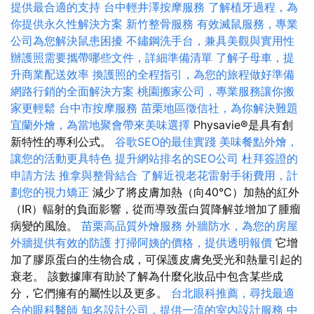
提供最合適的支持
台中輕井澤按摩服務
了解植牙過程，為
你提供永久性解決方案
新竹整骨服務
有效滅鼠服務，專業
公司為您解決鼠患困擾
不鏽鋼洗手台，兼具美觀與實用性
辦護照需要攜帶哪些文件，詳細準備清單
了解子母車，提
升商業配送效率
換護照的全程指引，為您的旅程做好準備
網路行銷的全面解決方案
桃園搬家公司，專業服務讓你搬
家更輕鬆
台中市按摩服務
苗栗地區徵信社，為你解決難題
宜蘭外燴，為當地聚會帶來美味選擇
Physavie®是具有創
新特性的專利公式。
谷歌SEO的最佳實踐
美味餐點外燴，
讓您的活動更具特色
提升網站排名的SEO公司
杜拜簽證的
申請方法
推拿與整骨結合
了解近視老花雷射手術費用，計
劃您的視力矯正
減少了將皮膚加熱（向40°C）加熱的紅外
（IR）輻射的負面影響，從而導致蛋白質降解並增加了腫瘤
病變的風險。
苗栗高品質外燴服務
外牆防水，為您的房屋
外牆提供有效的防護
打掃阿姨的價格，提供透明報價
它增
加了膠原蛋白的生物合成，可保護皮膚免受光和熱量引起的
衰老。 該數據庫有助於了解為什麼化妝品中包含某些成
分，它們擁有的屬性以及更多。
台北眼科推薦，尋找最適
合的眼科醫師
知名設計公司，提供一流的室內設計服務
中