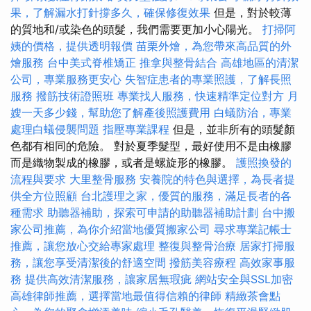
果，了解漏水打針撐多久，確保修復效果
但是，對於較薄
的質地和/或染色的頭髮，我們需要更加小心陽光。
打掃阿
姨的價格，提供透明報價
苗栗外燴，為您帶來高品質的外
燴服務
台中美式脊椎矯正
推拿與整骨結合
高雄地區的清潔
公司，專業服務更安心
失智症患者的專業照護，了解長照
服務
撥筋技術證照班
專業找人服務，快速精準定位對方
月
嫂一天多少錢，幫助您了解產後照護費用
白蟻防治，專業
處理白蟻侵襲問題
指壓專業課程
但是，並非所有的頭髮顏
色都有相同的危險。 對於夏季髮型，最好使用不是由橡膠
而是織物製成的橡膠，或者是螺旋形的橡膠。
護照換發的
流程與要求
大里整骨服務
安養院的特色與選擇，為長者提
供全方位照顧
台北護理之家，優質的服務，滿足長者的各
種需求
助聽器補助，探索可申請的助聽器補助計劃
台中搬
家公司推薦，為你介紹當地優質搬家公司
尋求專業記帳士
推薦，讓您放心交給專家處理
整復與整骨治療
居家打掃服
務，讓您享受清潔後的舒適空間
撥筋美容療程
高效家事服
務
提供高效清潔服務，讓家居無瑕疵
網站安全與SSL加密
高雄律師推薦，選擇當地最值得信賴的律師
精緻茶會點