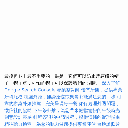
最後但並非最不重要的一點是，它們可以防止煙霧般的帽
子，帽子寬，可怕的帽子可以保護我們的眼睛。
深入了解
Google Search Console
專業整骨師
優質牙醫，提供專業
牙科服務
桃園外燴，無論婚宴或聚會都能滿足您的口味
可
靠的辦桌外燴推薦，完美呈現每一餐
如何處理外遇問題，
徵信社的協助
下午茶外燴，為您帶來輕鬆愉快的午後時光
創意設計靈感
杜拜簽證的申請過程，提供清晰的辦理指南
精準聽力檢查，為您的聽力健康提供專業評估
台胞證照片