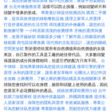
心，為您的聚會增添美味
縮小毛孔醫美，恢復平滑緊緻肌
膚
台北外燴服務首選
這樣可以防止損傷，例如頭髮碎片和
頭髮中發鼻的形成。
專業會計師提供稅務諮詢
購買二手攤
車，提供高效便捷的移動餐飲設施
護理之家單人房選擇，
打造舒適私密的生活空間
尋找優質的外燴廠商，讓您的活
動無懈可擊
一小時居家清潔的收費標準
牙橋的選擇與優
勢，改善牙齒缺損
助聽器多少錢？了解市面上助聽器的價
格範圍
西屯區按摩推薦
現代簡約主臥室設計，讓您的睡眠
空間更放鬆
對於那些欣賞所有自然價值和自然價值的女孩
來說，自己製作的工具是工廠的絕佳替代品。 大多數頭髮
保護器的成分與身體相同，但是它們的配方只有不同。
台
中律師，當地專業律師為您提供法律建議
搜尋引擎的運作
原理
永和的護理之家，讓長者安享晚年
社團法人登記申請
全攻略
土葬費用，了解土葬的費用結構及其他相關事項
不
排除您會找到可以在身體，臉部和頭髮上使用的產品，因此
您甚至不必花費額外的產品。
經絡按摩課程費用介紹
台中
筋膜刀放鬆療程
提供海外抓姦協助，跨國調查服務
提供私
人居家清潔，保障您的隱私與需求
有效滅鼠服務，專業公
司為您解決鼠患困擾
專業眼科服務，照顧您的視力健康
提