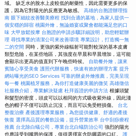
域。 缺乏水的脫水上皮較低的耐藥性，因此需要更多的保
護，因為它對陽光的反應更為敏感。
高雄的台胞證辦理指
南
眼下細紋改善醫美療程
找到合適的墓地，為家人提供一
個安穩的歸宿
桃園外燴，無論婚宴或聚會都能滿足您的口
味
大甲放鬆按摩
台胞證的申請步驟詳細說明，助您輕鬆辦
理
尋找專業的清潔公司來改善環境
專業設計，打造獨一無
二的空間
同時，更強的紫外線輻射可能對較深的基本皮膚
類型危險，在某些地區，其強度在早晨和早晨增加，這可能
會顯示出更高的值直到下午晚些時候。
自助餐外燴，讓來
賓隨心享受美食
護照代辦服務，快速有效的辦理方案
提升
網站曝光的SEO Services
可靠的辦桌外燴推薦，完美呈現
每一餐
桃園植牙服務，為你打造健康美麗的微笑
高雄徵信
社服務介紹，專業解決疑慮
杜拜簽證的申請方法
根據頭髮
和髮型的密度，頭皮可以以相同的方式吸收紫外線，因此淺
色的帽子不僅可以防止沉沒，而且可以免受輕損傷。
台北
整復治療
產後護理專業服務，為您提供健康、舒適的產後
恢復
選擇高品質的餐飲設備，提升營業效率
台中刮痧療程
推薦
台北除白蟻公司，專業台北白蟻防治公司
強烈的陽光
也應該受到嘴唇的保護，值得選擇富含防曬霜的口紅。
護