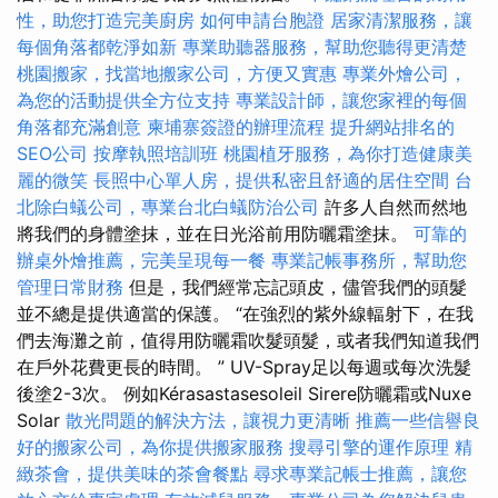
性，助您打造完美廚房
如何申請台胞證
居家清潔服務，讓
每個角落都乾淨如新
專業助聽器服務，幫助您聽得更清楚
桃園搬家，找當地搬家公司，方便又實惠
專業外燴公司，
為您的活動提供全方位支持
專業設計師，讓您家裡的每個
角落都充滿創意
柬埔寨簽證的辦理流程
提升網站排名的
SEO公司
按摩執照培訓班
桃園植牙服務，為你打造健康美
麗的微笑
長照中心單人房，提供私密且舒適的居住空間
台
北除白蟻公司，專業台北白蟻防治公司
許多人自然而然地
將我們的身體塗抹，並在日光浴前用防曬霜塗抹。
可靠的
辦桌外燴推薦，完美呈現每一餐
專業記帳事務所，幫助您
管理日常財務
但是，我們經常忘記頭皮，儘管我們的頭髮
並不總是提供適當的保護。 “在強烈的紫外線輻射下，在我
們去海灘之前，值得用防曬霜吹髮頭髮，或者我們知道我們
在戶外花費更長的時間。 ” UV-Spray足以每週或每次洗髮
後塗2-3次。 例如Kérasastasesoleil Sirere防曬霜或Nuxe
Solar
散光問題的解決方法，讓視力更清晰
推薦一些信譽良
好的搬家公司，為你提供搬家服務
搜尋引擎的運作原理
精
緻茶會，提供美味的茶會餐點
尋求專業記帳士推薦，讓您