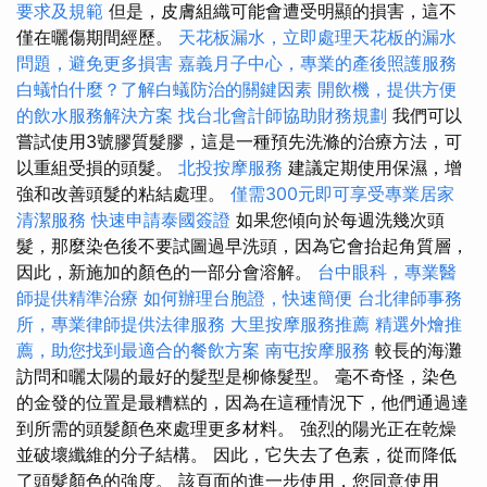
要求及規範
但是，皮膚組織可能會遭受明顯的損害，這不
僅在曬傷期間經歷。
天花板漏水，立即處理天花板的漏水
問題，避免更多損害
嘉義月子中心，專業的產後照護服務
白蟻怕什麼？了解白蟻防治的關鍵因素
開飲機，提供方便
的飲水服務解決方案
找台北會計師協助財務規劃
我們可以
嘗試使用3號膠質髮膠，這是一種預先洗滌的治療方法，可
以重組受損的頭髮。
北投按摩服務
建議定期使用保濕，增
強和改善頭髮的粘結處理。
僅需300元即可享受專業居家
清潔服務
快速申請泰國簽證
如果您傾向於每週洗幾次頭
髮，那麼染色後不要試圖過早洗頭，因為它會抬起角質層，
因此，新施加的顏色的一部分會溶解。
台中眼科，專業醫
師提供精準治療
如何辦理台胞證，快速簡便
台北律師事務
所，專業律師提供法律服務
大里按摩服務推薦
精選外燴推
薦，助您找到最適合的餐飲方案
南屯按摩服務
較長的海灘
訪問和曬太陽的最好的髮型是柳條髮型。 毫不奇怪，染色
的金發的位置是最糟糕的，因為在這種情況下，他們通過達
到所需的頭髮顏色來處理更多材料。 強烈的陽光正在乾燥
並破壞纖維的分子結構。 因此，它失去了色素，從而降低
了頭髮顏色的強度。 該頁面的進一步使用，您同意使用