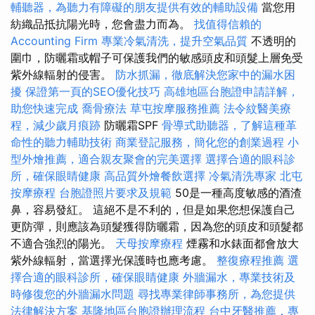
輔聽器，為聽力有障礙的朋友提供有效的輔助設備
當您用
紡織品抵抗陽光時，您會盡力而為。
找值得信賴的
Accounting Firm
專業冷氣清洗，提升空氣品質
不透明的
圍巾，防曬霜或帽子可保護我們的敏感頭皮和頭髮上層免受
紫外線輻射的侵害。
防水抓漏，徹底解決您家中的漏水困
擾
保證第一頁的SEO優化技巧
高雄地區台胞證申請詳解，
助您快速完成
喬骨療法
草屯按摩服務推薦
法令紋醫美療
程，減少歲月痕跡
防曬霜SPF
骨導式助聽器，了解這種革
命性的聽力輔助技術
商業登記服務，簡化您的創業過程
小
型外燴推薦，適合親友聚會的完美選擇
選擇合適的眼科診
所，確保眼睛健康
高品質外燴餐飲選擇
冷氣清洗專家
北屯
按摩療程
台胞證照片要求及規範
50是一種高度敏感的酒渣
鼻，容易發紅。 這絕不是不利的，但是如果您想保護自己
更防彈，則應該為頭髮獲得防曬霜，因為您的頭皮和頭髮都
不適合強烈的陽光。
天母按摩療程
煙霧和水錶面都會放大
紫外線輻射，當選擇光保護時也應考慮。
整復療程推薦
選
擇合適的眼科診所，確保眼睛健康
外牆漏水，專業技術及
時修復您的外牆漏水問題
尋找專業律師事務所，為您提供
法律解決方案
基隆地區台胞證辦理流程
台中牙醫推薦，專