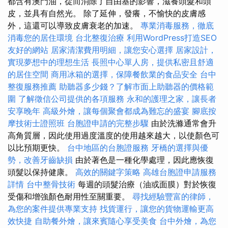
都含有澳門油，從而消除了自由基的影響，滋養頭髮和頭
皮，並具有自然光。 除了延伸，發癢，不愉快的皮膚感
外，這還可以導致皮膚衰老的加速。
專業消毒服務，徹底
消毒您的居住環境
台北整復治療
利用WordPress打造SEO
友好的網站
居家清潔費用明細，讓您安心選擇
居家設計，
實現夢想中的理想生活
長照中心單人房，提供私密且舒適
的居住空間
商用冰箱的選擇，保障餐飲業的食品安全
台中
整復服務推薦
助聽器多少錢？了解市面上助聽器的價格範
圍
了解徵信公司提供的各項服務
永和的護理之家，讓長者
安享晚年
高級外燴，讓每個聚會都成為難忘的盛宴
腳底按
摩技術士證照班
台胞證申請的完整步驟
由於洗滌通常會升
高角質層，因此使用過度溫度的使用越來越大，以使顏色可
以比預期更快。
台中地區的台胞證服務
牙橋的選擇與優
勢，改善牙齒缺損
由於著色是一種化學處理，因此應恢復
頭髮以保持健康。
高效的關鍵字策略
高雄台胞證申請服務
詳情
台中整骨技術
每週的頭髮治療（油或面膜）對於恢復
受傷和增強顏色耐用性至關重要。
尋找經驗豐富的律師，
為您的案件提供專業支持
找貨運行，讓您的貨物運輸更高
效快捷
自助餐外燴，讓來賓隨心享受美食
台中外燴，為您