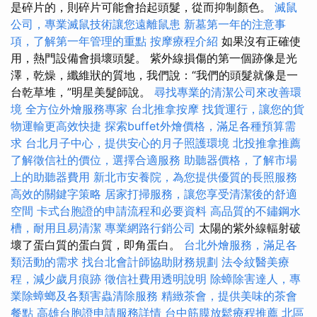
是碎片的，則碎片可能會抬起頭髮，從而抑制顏色。
滅鼠
公司，專業滅鼠技術讓您遠離鼠患
新墓第一年的注意事
項，了解第一年管理的重點
按摩療程介紹
如果沒有正確使
用，熱門設備會損壞頭髮。 紫外線損傷的第一個跡像是光
澤，乾燥，纖維狀的質地，我們說：“我們的頭髮就像是一
台乾草堆，”明星美髮師說。
尋找專業的清潔公司來改善環
境
全方位外燴服務專家
台北推拿按摩
找貨運行，讓您的貨
物運輸更高效快捷
探索buffet外燴價格，滿足各種預算需
求
台北月子中心，提供安心的月子照護環境
北投推拿推薦
了解徵信社的價位，選擇合適服務
助聽器價格，了解市場
上的助聽器費用
新北市安養院，為您提供優質的長照服務
高效的關鍵字策略
居家打掃服務，讓您享受清潔後的舒適
空間
卡式台胞證的申請流程和必要資料
高品質的不鏽鋼水
槽，耐用且易清潔
專業網路行銷公司
太陽的紫外線輻射破
壞了蛋白質的蛋白質，即角蛋白。
台北外燴服務，滿足各
類活動的需求
找台北會計師協助財務規劃
法令紋醫美療
程，減少歲月痕跡
徵信社費用透明說明
除蟑除害達人，專
業除蟑螂及各類害蟲清除服務
精緻茶會，提供美味的茶會
餐點
高雄台胞證申請服務詳情
台中筋膜放鬆療程推薦
北區