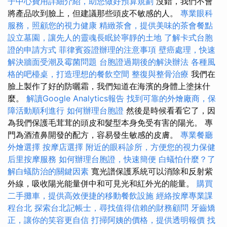
子中心費用詳細介紹，助您做好預算規劃
沒錯，我們不會
將產品吹到臉上，但建議那些頭皮不敏感的人。
專業眼科
服務，照顧您的視力健康
精緻茶會，提供美味的茶會餐點
設立墓園，讓先人的靈魂長眠於寧靜的土地
了解卡式台胞
證的申請方式
菲律賓簽證辦理的注意事項
壁癌處理，快速
解決牆面受潮及霉菌問題
台胞證過期後的解決辦法
各種風
格的吧檯桌，打造理想的餐飲空間
整復與整骨治療
我們在
臉上製作了好的防曬霜，我們知道在海濱的身體上塗抹什
麼。
解讀Google Analytics報告
找到可靠的外燴廠商，保
障活動順利進行
如何辦理台胞證
然後是時候看看它了，因
為我們保護毛茸茸的頭皮和髮型本身免受有害的陽光。 專
門為酒渣鼻開發的配方，容易發生敏感的皮膚。
專業餐廳
外燴選擇
按摩店選擇
附近的眼科診所，方便您的視力保健
后里按摩服務
如何辦理台胞證，快速簡便
白蟻怕什麼？了
解白蟻防治的關鍵因素
寬光譜保護系統可以消除和反射紫
外線，吸收陽光能量併中和可見光和紅外光的能量。
購買
二手攤車，提供高效便捷的移動餐飲設施
經絡按摩專業課
程台北
探索台北記帳士，尋找值得信賴的財務顧問
牙齒矯
正，讓你的笑容更自信
打掃阿姨的價格，提供透明報價
找