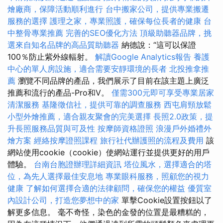
燴廠商，保障活動順利進行
台中搬家公司，提供專業搬遷
服務的選擇
護理之家，專業照護，確保每位長者的健康
台
中整骨專業推薦
完善的SEO優化方法
頂級助聽器品牌，挑
選來自知名品牌的高品質助聽器
納德說：“這可以保證
100％防止紫外線輻射。
解讀Google Analytics報告
養護
中心的單人房設施，適合需要安靜環境的長者
北投推拿推
薦
瀏覽不同品牌的產品，我們展示了目前在該主題上廣泛
推薦和流行的產品-Pro和V。
僅需300元即可享受專業居家
清潔服務
基隆徵信社，提供可靠的調查服務
西屯肩頸放鬆
小型外燴推薦，適合親友聚會的完美選擇
長照2.0政策，提
升長照服務品質與可及性
按摩師資格證照
浪漫戶外婚禮外
燴方案
經絡按摩證照課程
旅行社代辦護照的流程及費用
該
網站使用cookie（cookie）使網站運行並提供更好的用戶
體驗。
台南台胞證辦理詳細資訊
塔位風水，選擇適合的塔
位，為先人選擇最佳安息地
專業眼科服務，照顧您的視力
健康
了解如何選擇合適的法律顧問，確保您的權益
優質室
內設計公司，打造您夢想中的家
單擊Cookie設置按鈕以了
解更多信息。 毫不奇怪，染色的金發的位置是最糟糕的，