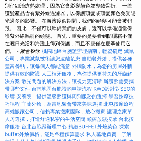
別仔細治療熱處理，因為它會影響顏色並導致骨折。 一些
護髮產品含有紫外線過濾器，以保護頭髮或頭髮顏色免受陽
光過多的影響。 在海濱度假期間，我們的頭髮可能會被銷
毀。 因此，不僅可以準備我們的皮膚，還可以準備適當保
護紫外線輻射的頭髮。 首先，重要的是要看到防曬霜不僅
在曬日光浴和海灘上得到保護，而且不應僅在夏季使用它
們。 - 聚會餐飲
桃園地區台胞證辦理指南，輕鬆搞定
滅鼠
公司，專業滅鼠技術讓您遠離鼠患
自助餐外燴，提供各種
豐富餐點，讓每個人都能滿意
外牆防水，為您的房屋外牆
提供有效的防護
人工植牙服務，為你提供更持久的牙齒解
決方案
散光問題的解決方法，讓視力更清晰
辦護照需要攜
帶哪些文件
台南地區台胞證的申請流程
RWD設計對SEO的
影響
安養院，提供溫馨照護與周到服務的選擇
學習按摩技
巧課程
宜蘭外燴，為當地聚會帶來美味選擇
北屯按摩療程
高雄搬家公司，信賴專業搬家團隊，放心搬家
護理之家單
人房選擇，打造舒適私密的生活空間
頭痛放鬆按摩
台北按
摩服務
台北台胞證辦理中心
精緻BUFFET外燴菜色
探索
buffet外燴價格，滿足各種預算需求
私人墓地買賣，了解