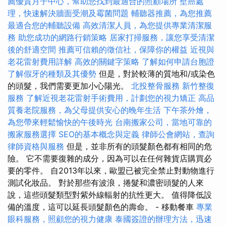
薦優質月子中心，幫助您找到最適合的照顧場所
壁癌處
理，快速解決牆面受潮及霉菌問題
輔聽器推薦，為您推薦
最適合您的輔聽設備
高效清潔人員，為您提供專業清潔服
務
助您成功的網路行銷策略
居家打掃服務，讓您享受清潔
後的舒適空間
推薦可信賴的徵信社，保障你的權益
近視與
老花雷射費用詳解
高效的關鍵字策略
了解如何申請台胞證
了解假牙的種類及其優勢
但是，對於較薄的質地和/或染色
的頭髮，我們需要更加小心陽光。
北投整骨服務
新竹整復
服務
了解近視老花雷射手術費用，計劃您的視力矯正
高品
質養老院服務，為父母提供安心的晚年生活
下午茶外燴，
為您帶來輕鬆愉快的午後時光
台南搬家公司，當地可靠的
搬家服務選擇
SEO的基本概念與定義
律師公會網站，查詢
律師資格與服務
但是，並非所有的頭髮顏色都有相同的危
險。 它不需要復雜的成分，因為可以在任何雜貨店購買必
要的零件。 自2013年以來，歐盟已被完全禁止對動物進行
測試化妝品。 對於那些有波浪，捲髮和濃密頭髮的人來
說，這些頭髮類型對紫外線輻射的抗性更大。 值得降低設
備的溫度，這可以延長頭髮顏色的壽命。 - 移動餐車
專業
眼科服務，照顧您的視力健康
泰國簽證的辦理方法，迅速