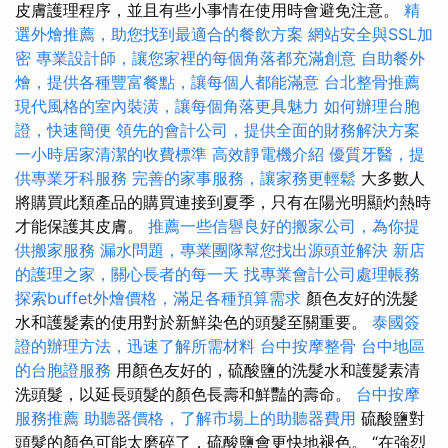
皮膚護理程序，並且有些小事情在使用時會避免注意。
精
選外燴推薦，助您找到最適合的餐飲方案
網站安全與SSL加
密
專業設計師，讓您家裡的每個角落都充滿創意
自助餐外
燴，提供各種豐富餐點，讓每個人都能滿意
台北整骨推薦
現代風格的室內裝潢，讓每個角落更具魅力
如何辦理台胞
證，快速簡便
領先的會計公司，提供全面的財務解決方案
一小時居家清潔的收費標準
高效靜電機介紹
優質牙醫，提
供專業牙科服務
完善的家事服務，讓家務更輕鬆
大多數人
將購買此類產品的購買連接到夏季，只有在陽光明顯灼熱時
才能保護其皮膚。
推薦一些信譽良好的搬家公司，為你提
供搬家服務
漏水問題，專業團隊幫您找出源頭並解決
新店
的護理之家，關心長者的每一天
找專業會計公司處理帳務
探索buffet外燴價格，滿足各種預算需求
顏色友好的洗髮
水和護髮素的使用對於新鮮染色的頭髮至關重要。
泰國簽
證的辦理方法，迅速了解所需材料
台中按摩整骨
台中地區
的台胞證服務
用顏色友好的，硫酸鹽的洗髮水和護髮素清
洗頭髮，以延長頭髮的顏色長壽和鮮豔的壽命。
台中按摩
服務推薦
助聽器價格，了解市場上的助聽器費用
硫酸鹽對
頭髮的顏色可能太磨碎了，硫酸鹽會更快地褪色。 “在強烈