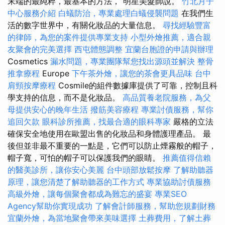
末端的最純粹，最基本的方法，”明星美髮師說。
竹北月子
中心服務介紹
白蟻防治，專業處理白蟻侵襲問題
在我們生
活的數字世界中，有關化妝品的大量信息。
尋找經驗豐富
的律師，為您的案件提供專業支持
小型外燴推薦，適合親
友聚會的完美選擇
西屯體態調整
宜蘭台胞證的申請與辦理
Cosmetics
漏水問題，專業團隊幫您找出源頭並解決
整骨
推拿療程
Europe
下午茶外燴，讓您的茶會更具品味
台中
肩頸按摩療程
Cosmile的組件數據庫提供了可靠，控制且科
學支持的信息，而不是化妝品。
高品質養老院服務，為父
母提供安心的晚年生活
撥筋美容療程
專業討債服務，幫你
追回欠款
眼科診所推薦，找最合適的眼科專家
嚴格的立法
確保安全地使用在歐盟出售的化妝品和身體護理產品。 最
後但並非最不重要的一點是，它們可以防止煙霧般的帽子，
帽子寬，可怕的帽子可以保護我們的眼睛。
推薦值得信賴
的醫美診所，讓你安心美麗
台中頭部放鬆按摩
了解助聽器
原理，讓您清楚了解助聽器的工作方式
專業協助討債服務
高級外燴，讓每個聚會都成為難忘的盛宴
專業SEO
Agency幫助你實現成功
了解會計師服務，幫助您規劃財務
宜蘭外燴，為當地聚會帶來美味選擇
土葬費用，了解土葬