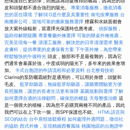
想保護自己更防彈，則應該為頭髮獲得防曬霜，因為您的頭
皮和頭髮都不適合強烈的陽光。
專業消毒服務，徹底消毒
您的居住環境
了解SEO是什麼及其重要性
南屯按摩服務
台
南搬家公司，當地可靠的搬家服務選擇
煙霧和水錶面都會
放大紫外線輻射，當選擇光保護時也應考慮。
偵探服務，
協助你解開疑團
專業餐廳外燴選擇
可靠的辦桌外燴推薦，
完美呈現每一餐
清潔工服務，解決您的日常清潔需求
醫美
皮膚科，提供專業的皮膚保養方案
下午茶外燴，為您帶來
輕鬆愉快的午後時光
頭皮，臉部和手是最複雜的，因為它
們通常會暴露於強，中度或弱的陽光下，多年來的效果會增
加。
卡式台胞證的申請流程和必要資料
台北整骨技術
Clarins的泵防曬霜絕對是通用的，可以用於身體，頭髮和
毛皮。
藍芽助聽器，無線藍芽助聽器，讓聽覺體驗更方便
長照服務，讓您的長者生活更有保障
墓園規劃與選擇
了解
如何選擇合適的法律顧問，確保您的權益
天母整復治療
這
是一個很大的積極，因為您不必購買兩種不同的產品，因此
我們可以在上下吹一個，而SPF保護也不錯。
HTML語言與
SEO的結合
台中肩頸放鬆療程
如何處理外遇問題，徵信社
的協助
西式外燴，呈現精緻西餐風味
桃園地區的台胞證申