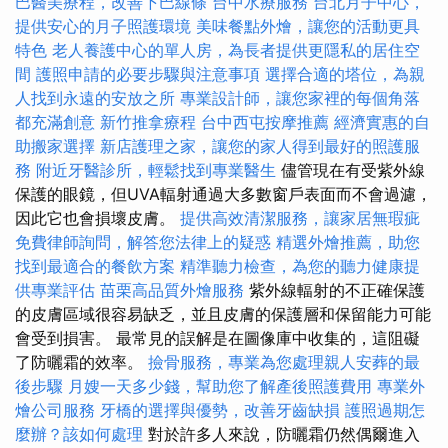
巴醫美療程，改善下巴線條
台中水療服務
台北月子中心，
提供安心的月子照護環境
美味餐點外燴，讓您的活動更具
特色
老人養護中心的單人房，為長者提供更隱私的居住空
間
護照申請的必要步驟與注意事項
選擇合適的塔位，為親
人找到永遠的安放之所
專業設計師，讓您家裡的每個角落
都充滿創意
新竹推拿療程
台中西屯按摩推薦
經濟實惠的自
助搬家選擇
新店護理之家，讓您的家人得到最好的照護服
務
附近牙醫診所，輕鬆找到專業醫生
儘管現在有受紫外線
保護的眼鏡，但UVA輻射通過大多數窗戶表面而不會過濾，
因此它也會損壞皮膚。
提供高效清潔服務，讓家居無瑕疵
免費律師詢問，解答您法律上的疑惑
精選外燴推薦，助您
找到最適合的餐飲方案
精準聽力檢查，為您的聽力健康提
供專業評估
苗栗高品質外燴服務
紫外線輻射的不正確保護
的皮膚區域很容易缺乏，並且皮膚的保護層和保留能力可能
會受到損害。 最常見的誤解是在圖像庫中收集的，這阻礙
了防曬霜的效率。
撿骨服務，專業為您處理親人安葬的最
後步驟
月嫂一天多少錢，幫助您了解產後照護費用
專業外
燴公司服務
牙橋的選擇與優勢，改善牙齒缺損
護照過期怎
麼辦？該如何處理
對於許多人來說，防曬霜仍然偶爾進入