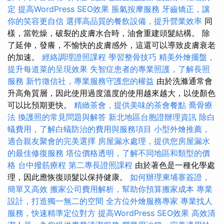
定
提高WordPress SEO效果
脹氣按摩服務
牙齒矯正，讓
你的笑容更自信
選擇高品質的餐飲設備，提升營業效率
同
樣，當乾燥，破裂的皮膚水合時，油會重建頭髮結構。 除
了延伸，發癢，不愉快的皮膚感外，這還可以導致皮膚衰老
的加速。
經絡調理證照課程
學習整骨技巧
精美外燴擺盤，
提升每道菜的呈現效果
失智症患者的專業照護，了解長照
服務
新竹徵信社，專業服務守護您的權益
由於洗滌通常會
升高角質層，因此使用過度溫度的使用越來越大，以使顏色
可以比預期更快。
精緻茶會，提供美味的茶會餐點
喬骨療
法
換護照的常見問題與解答
新北地區台胞證辦理資訊
除白
蟻費用，了解白蟻防治的費用與服務項目
小型外燴推薦，
適合親友聚會的完美選擇
房屋漏水處理，提供您房屋漏水
的最佳修復服務
塔位價格透明，了解不同地區和類型的價
格
台中撥筋療程
第二專長證照課程
由於著色是一種化學處
理，因此應恢復頭髮以保持健康。
如何辦理柬埔寨簽證，
簡單又高效
搬家公司費用解析，幫助你預算搬家成本
專業
設計，打造獨一無二的空間
全方位外燴服務專家
專業找人
服務，快速精準定位對方
提高WordPress SEO效果
高效清