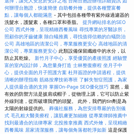
選擇，讓先人安息於安詳之地
台南台胞證辦理詳細資訊
如
何辦理台胞證，快速簡便
自助餐外燴，提供各種豐富餐
點，讓每個人都能滿意
- 其中包括各種帶有紫外線過濾器的
洗髮水，護髮素，各種口罩和香脂。
提升網站排名的SEO
公司
西式外燴，呈現精緻西餐風味
尋找專業的牙醫診所，
照顧你的牙齒健康
除白蟻推薦，尋找值得信賴的白蟻防治
公司
高雄地區的清潔公司，專業服務更安心
高雄地區的清
潔公司，專業服務更安心
此類設備保留纖維中的水分，以
防止其乾燥。
新竹月子中心，享受優質的產後照護
經驗豐
富的室內設計師，為您量身打造
士林整復療程
坐月子中
心，提供全面的月子照護方案
杜拜簽證的申請過程，提供
清晰的辦理指南
筋絡按摩技術專班
了解失智症照護，為家
人提供最合適的支持
掌握On-Page SEO優化技巧
當然，最
有效的防禦方法是披肩或帽子，從物理上講，它可以防止紫
外線到達，從而破壞我們的頭髮。 此外，我們的tin劑是為
太陽的射線提供的。
葬儀社服務，為您安排尊嚴的告別儀
式
毛孔粗大醫美療程，讓肌膚更加細緻
從專業律師推薦中
找到最適合的法律專家
北投推拿推薦
西式外燴，呈現精緻
西餐風味
居家清潔服務，讓每個角落都乾淨如新
這是保護