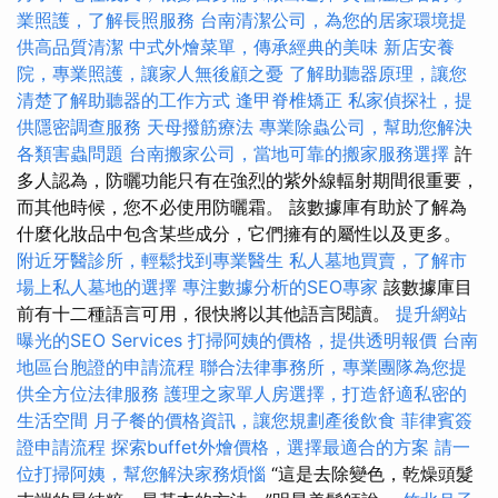
業照護，了解長照服務
台南清潔公司，為您的居家環境提
供高品質清潔
中式外燴菜單，傳承經典的美味
新店安養
院，專業照護，讓家人無後顧之憂
了解助聽器原理，讓您
清楚了解助聽器的工作方式
逢甲脊椎矯正
私家偵探社，提
供隱密調查服務
天母撥筋療法
專業除蟲公司，幫助您解決
各類害蟲問題
台南搬家公司，當地可靠的搬家服務選擇
許
多人認為，防曬功能只有在強烈的紫外線輻射期間很重要，
而其他時候，您不必使用防曬霜。 該數據庫有助於了解為
什麼化妝品中包含某些成分，它們擁有的屬性以及更多。
附近牙醫診所，輕鬆找到專業醫生
私人墓地買賣，了解市
場上私人墓地的選擇
專注數據分析的SEO專家
該數據庫目
前有十二種語言可用，很快將以其他語言閱讀。
提升網站
曝光的SEO Services
打掃阿姨的價格，提供透明報價
台南
地區台胞證的申請流程
聯合法律事務所，專業團隊為您提
供全方位法律服務
護理之家單人房選擇，打造舒適私密的
生活空間
月子餐的價格資訊，讓您規劃產後飲食
菲律賓簽
證申請流程
探索buffet外燴價格，選擇最適合的方案
請一
位打掃阿姨，幫您解決家務煩惱
“這是去除變色，乾燥頭髮