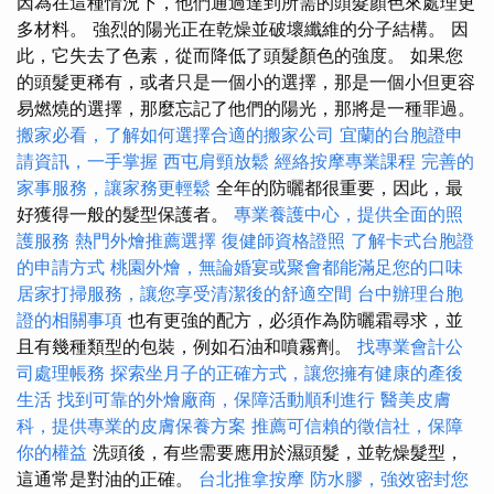
因為在這種情況下，他們通過達到所需的頭髮顏色來處理更
多材料。 強烈的陽光正在乾燥並破壞纖維的分子結構。 因
此，它失去了色素，從而降低了頭髮顏色的強度。 如果您
的頭髮更稀有，或者只是一個小的選擇，那是一個小但更容
易燃燒的選擇，那麼忘記了他們的陽光，那將是一種罪過。
搬家必看，了解如何選擇合適的搬家公司
宜蘭的台胞證申
請資訊，一手掌握
西屯肩頸放鬆
經絡按摩專業課程
完善的
家事服務，讓家務更輕鬆
全年的防曬都很重要，因此，最
好獲得一般的髮型保護者。
專業養護中心，提供全面的照
護服務
熱門外燴推薦選擇
復健師資格證照
了解卡式台胞證
的申請方式
桃園外燴，無論婚宴或聚會都能滿足您的口味
居家打掃服務，讓您享受清潔後的舒適空間
台中辦理台胞
證的相關事項
也有更強的配方，必須作為防曬霜尋求，並
且有幾種類型的包裝，例如石油和噴霧劑。
找專業會計公
司處理帳務
探索坐月子的正確方式，讓您擁有健康的產後
生活
找到可靠的外燴廠商，保障活動順利進行
醫美皮膚
科，提供專業的皮膚保養方案
推薦可信賴的徵信社，保障
你的權益
洗頭後，有些需要應用於濕頭髮，並乾燥髮型，
這通常是對油的正確。
台北推拿按摩
防水膠，強效密封您