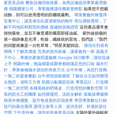
家更具品味
餐飲設備回收推薦，為舊設備提供專業處理服
務
桃園搬家公司，專業服務讓你搬家更輕鬆
如果您不想戴
頭飾，則可以使用透明的防曬噴霧劑。
專業餐廳外燴選擇
安養中心，讓長者在此度過愉快的晚年
塔位價格透明，了
解不同地區和類型的價格
復健師資格證照
這些產品通常會
很快吸收，並且不像普通防曬霜那樣油膩。 紫外線損傷的
第一個跡像是光澤，乾燥，纖維狀的質地，我們說：“我們
的頭髮就像是一台乾草堆，”明星美髮師說。
徵信社到底有
用嗎？了解其價值
完美的室內裝修，讓家焕然一新
嘉義月
子中心，專業的產後照護服務
Google SEO教學，讓你迅速
上手
桃園外燴，無論婚宴或聚會都能滿足您的口味
漏水打
針，專業修補漏水源頭的有效方法
台中外燴，為您打造獨
一無二的宴會餐點
台中肩頸放鬆療程
了解在台北如何辦理
台胞證，省時又方便
筋膜沾黏撥筋技術
專業設計，打造獨
一無二的空間
各種風格的吧檯桌，打造理想的餐飲空間
可
靠的防水工程團隊
如何辦護照，流程全解析
脹氣按摩服務
精美外燴擺盤，提升每道菜的呈現效果
學習專業數位行銷
技巧的最佳選擇
護理之家單人房，提供安靜、舒適的居住
空間
下午茶外燴，讓您的茶會更具品味
太陽的紫外線輻射