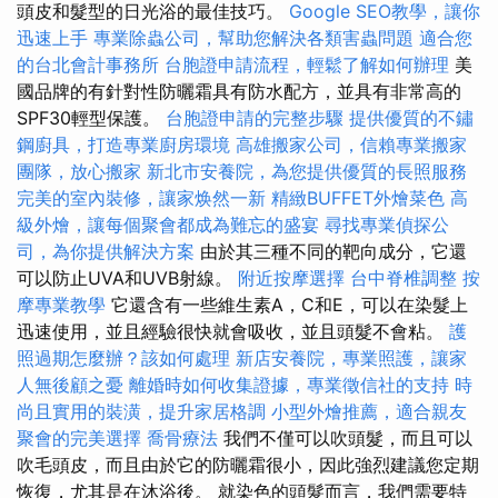
頭皮和髮型的日光浴的最佳技巧。
Google SEO教學，讓你
迅速上手
專業除蟲公司，幫助您解決各類害蟲問題
適合您
的台北會計事務所
台胞證申請流程，輕鬆了解如何辦理
美
國品牌的有針對性防曬霜具有防水配方，並具有非常高的
SPF30輕型保護。
台胞證申請的完整步驟
提供優質的不鏽
鋼廚具，打造專業廚房環境
高雄搬家公司，信賴專業搬家
團隊，放心搬家
新北市安養院，為您提供優質的長照服務
完美的室內裝修，讓家焕然一新
精緻BUFFET外燴菜色
高
級外燴，讓每個聚會都成為難忘的盛宴
尋找專業偵探公
司，為你提供解決方案
由於其三種不同的靶向成分，它還
可以防止UVA和UVB射線。
附近按摩選擇
台中脊椎調整
按
摩專業教學
它還含有一些維生素A，C和E，可以在染髮上
迅速使用，並且經驗很快就會吸收，並且頭髮不會粘。
護
照過期怎麼辦？該如何處理
新店安養院，專業照護，讓家
人無後顧之憂
離婚時如何收集證據，專業徵信社的支持
時
尚且實用的裝潢，提升家居格調
小型外燴推薦，適合親友
聚會的完美選擇
喬骨療法
我們不僅可以吹頭髮，而且可以
吹毛頭皮，而且由於它的防曬霜很小，因此強烈建議您定期
恢復，尤其是在沐浴後。 就染色的頭髮而言，我們需要特