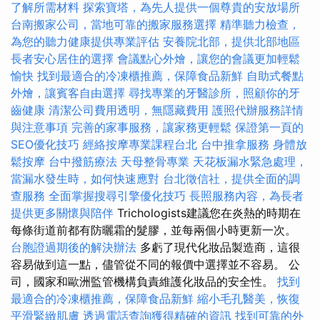
了解所需材料
探索寶塔，為先人提供一個尊貴的安放場所
台南搬家公司，當地可靠的搬家服務選擇
精準聽力檢查，
為您的聽力健康提供專業評估
安養院北部，提供北部地區
長者安心居住的選擇
會議點心外燴，讓您的會議更加輕鬆
愉快
找到最適合的冷凍櫃推薦，保障食品新鮮
自助式餐點
外燴，讓賓客自由選擇
尋找專業的牙醫診所，照顧你的牙
齒健康
清潔公司費用透明，無隱藏費用
護照代辦服務詳情
與注意事項
完善的家事服務，讓家務更輕鬆
保證第一頁的
SEO優化技巧
經絡按摩專業課程台北
台中推拿服務
身體放
鬆按摩
台中撥筋療法
天母整骨專業
天花板漏水緊急處理，
當漏水發生時，如何快速應對
台北徵信社，提供全面的調
查服務
全面掌握搜尋引擎優化技巧
長照服務內容，為長者
提供更多關懷與陪伴
Trichologists建議您在炎熱的時期在
每條街道前都有防曬霜的髮膠，並每兩個小時更新一次。
台胞證過期後的解決辦法
多虧了現代化妝品製造商，這很
容易做到這一點，儘管從不同的報價中選擇並不容易。 公
司，國家和歐洲監管機構負責維護化妝品的安全性。
找到
最適合的冷凍櫃推薦，保障食品新鮮
縮小毛孔醫美，恢復
平滑緊緻肌膚
透過電話查詢獲得精確的資訊
找到可靠的外