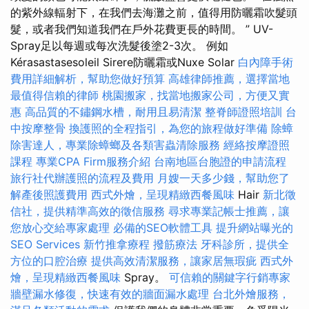
的紫外線輻射下，在我們去海灘之前，值得用防曬霜吹髮頭
髮，或者我們知道我們在戶外花費更長的時間。 ” UV-
Spray足以每週或每次洗髮後塗2-3次。 例如
Kérasastasesoleil Sirere防曬霜或Nuxe Solar
白內障手術
費用詳細解析，幫助您做好預算
高雄律師推薦，選擇當地
最值得信賴的律師
桃園搬家，找當地搬家公司，方便又實
惠
高品質的不鏽鋼水槽，耐用且易清潔
整脊師證照培訓
台
中按摩整骨
換護照的全程指引，為您的旅程做好準備
除蟑
除害達人，專業除蟑螂及各類害蟲清除服務
經絡按摩證照
課程
專業CPA Firm服務介紹
台南地區台胞證的申請流程
旅行社代辦護照的流程及費用
月嫂一天多少錢，幫助您了
解產後照護費用
西式外燴，呈現精緻西餐風味
Hair
新北徵
信社，提供精準高效的徵信服務
尋求專業記帳士推薦，讓
您放心交給專家處理
必備的SEO軟體工具
提升網站曝光的
SEO Services
新竹推拿療程
撥筋療法
牙科診所，提供全
方位的口腔治療
提供高效清潔服務，讓家居無瑕疵
西式外
燴，呈現精緻西餐風味
Spray。
可信賴的關鍵字行銷專家
牆壁漏水修復，快速有效的牆面漏水處理
台北外燴服務，