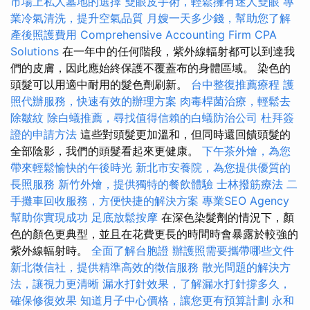
市場上私人墓地的選擇
雙眼皮手術，輕鬆擁有迷人雙眼
專
業冷氣清洗，提升空氣品質
月嫂一天多少錢，幫助您了解
產後照護費用
Comprehensive Accounting Firm CPA
Solutions
在一年中的任何階段，紫外線輻射都可以到達我
們的皮膚，因此應始終保護不覆蓋布的身體區域。 染色的
頭髮可以用適中耐用的髮色劑刷新。
台中整復推薦療程
護
照代辦服務，快速有效的辦理方案
肉毒桿菌治療，輕鬆去
除皺紋
除白蟻推薦，尋找值得信賴的白蟻防治公司
杜拜簽
證的申請方法
這些對頭髮更加溫和，但同時還回饋頭髮的
全部陰影，我們的頭髮看起來更健康。
下午茶外燴，為您
帶來輕鬆愉快的午後時光
新北市安養院，為您提供優質的
長照服務
新竹外燴，提供獨特的餐飲體驗
士林撥筋療法
二
手攤車回收服務，方便快捷的解決方案
專業SEO Agency
幫助你實現成功
足底放鬆按摩
在深色染髮劑的情況下，顏
色的顏色更典型，並且在花費更長的時間時會暴露於較強的
紫外線輻射時。
全面了解台胞證
辦護照需要攜帶哪些文件
新北徵信社，提供精準高效的徵信服務
散光問題的解決方
法，讓視力更清晰
漏水打針效果，了解漏水打針撐多久，
確保修復效果
知道月子中心價格，讓您更有預算計劃
永和