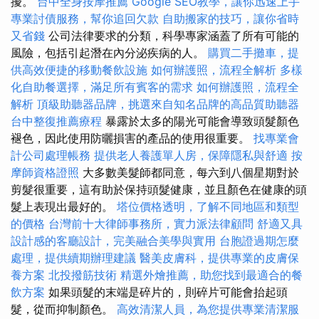
擾。
台中全身按摩推薦
Google SEO教學，讓你迅速上手
專業討債服務，幫你追回欠款
自助搬家的技巧，讓你省時
又省錢
公司法律要求的分類，科學專家涵蓋了所有可能的
風險，包括引起潛在內分泌疾病的人。
購買二手攤車，提
供高效便捷的移動餐飲設施
如何辦護照，流程全解析
多樣
化自助餐選擇，滿足所有賓客的需求
如何辦護照，流程全
解析
頂級助聽器品牌，挑選來自知名品牌的高品質助聽器
台中整復推薦療程
暴露於太多的陽光可能會導致頭髮顏色
褪色，因此使用防曬損害的產品的使用很重要。
找專業會
計公司處理帳務
提供老人養護單人房，保障隱私與舒適
按
摩師資格證照
大多數美髮師都同意，每六到八個星期對於
剪髮很重要，這有助於保持頭髮健康，並且顏色在健康的頭
髮上表現出最好的。
塔位價格透明，了解不同地區和類型
的價格
台灣前十大律師事務所，實力派法律顧問
舒適又具
設計感的客廳設計，完美融合美學與實用
台胞證過期怎麼
處理，提供續期辦理建議
醫美皮膚科，提供專業的皮膚保
養方案
北投撥筋技術
精選外燴推薦，助您找到最適合的餐
飲方案
如果頭髮的末端是碎片的，則碎片可能會抬起頭
髮，從而抑制顏色。
高效清潔人員，為您提供專業清潔服