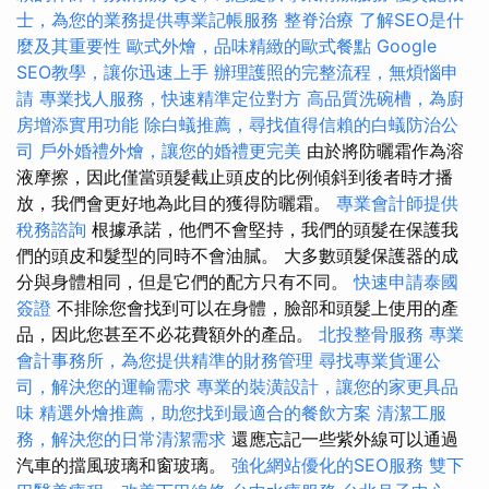
士，為您的業務提供專業記帳服務
整脊治療
了解SEO是什
麼及其重要性
歐式外燴，品味精緻的歐式餐點
Google
SEO教學，讓你迅速上手
辦理護照的完整流程，無煩惱申
請
專業找人服務，快速精準定位對方
高品質洗碗槽，為廚
房增添實用功能
除白蟻推薦，尋找值得信賴的白蟻防治公
司
戶外婚禮外燴，讓您的婚禮更完美
由於將防曬霜作為溶
液摩擦，因此僅當頭髮截止頭皮的比例傾斜到後者時才播
放，我們會更好地為此目的獲得防曬霜。
專業會計師提供
稅務諮詢
根據承諾，他們不會堅持，我們的頭髮在保護我
們的頭皮和髮型的同時不會油膩。 大多數頭髮保護器的成
分與身體相同，但是它們的配方只有不同。
快速申請泰國
簽證
不排除您會找到可以在身體，臉部和頭髮上使用的產
品，因此您甚至不必花費額外的產品。
北投整骨服務
專業
會計事務所，為您提供精準的財務管理
尋找專業貨運公
司，解決您的運輸需求
專業的裝潢設計，讓您的家更具品
味
精選外燴推薦，助您找到最適合的餐飲方案
清潔工服
務，解決您的日常清潔需求
還應忘記一些紫外線可以通過
汽車的擋風玻璃和窗玻璃。
強化網站優化的SEO服務
雙下