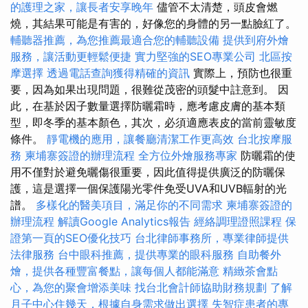
的護理之家，讓長者安享晚年
儘管不太清楚，頭皮會燃
燒，其結果可能是有害的，好像您的身體的另一點臉紅了。
輔聽器推薦，為您推薦最適合您的輔聽設備
提供到府外燴
服務，讓活動更輕鬆便捷
實力堅強的SEO專業公司
北區按
摩選擇
透過電話查詢獲得精確的資訊
實際上，預防也很重
要，因為如果出現問題，很難從茂密的頭髮中註意到。 因
此，在基於因子數量選擇防曬霜時，應考慮皮膚的基本類
型，即冬季的基本顏色，其次，必須適應表皮的當前靈敏度
條件。
靜電機的應用，讓餐廳清潔工作更高效
台北按摩服
務
柬埔寨簽證的辦理流程
全方位外燴服務專家
防曬霜的使
用不僅對於避免曬傷很重要，因此值得提供廣泛的防曬保
護，這是選擇一個保護陽光零件免受UVA和UVB輻射的光
譜。
多樣化的醫美項目，滿足你的不同需求
柬埔寨簽證的
辦理流程
解讀Google Analytics報告
經絡調理證照課程
保
證第一頁的SEO優化技巧
台北律師事務所，專業律師提供
法律服務
台中眼科推薦，提供專業的眼科服務
自助餐外
燴，提供各種豐富餐點，讓每個人都能滿意
精緻茶會點
心，為您的聚會增添美味
找台北會計師協助財務規劃
了解
月子中心住幾天，根據自身需求做出選擇
失智症患者的專