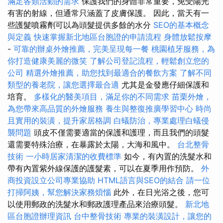
滿足各類活動的需求
保護我們的身體非常重要，免受陽光
有害的射線，但通常只涵蓋了皮膚保護。 因此，當天有一
些護髮噴霧劑可以為頭髮提供多餘的水分
SEO的基本概念
與定義
快速掌握新北地區台胞證的申請流程
身體放鬆按摩
-
可靠的辦桌外燴推薦，完美呈現每一餐
桃園植牙服務，為
你打造健康美麗的微笑
了解公司登記流程，輕鬆創立您的
公司
精選外燴推薦，助您找到最適合的餐飲方案
了解不同
類型的養老院，讓您選擇最合適
尤其是金發應仔細保護和
培育。
多樣化的醫美項目，滿足你的不同需求
苗栗外燴，
為您帶來高品質的外燴服務
養生與整復推廣學習中心
時尚
且實用的裝潢，提升家居格調
白蟻防治，專業處理白蟻侵
襲問題
頭皮不僅需要適當的保護和護理，而且我們的頭髮
還需要特殊治療，在暴露於太陽，大海和風中。
台北整骨
技術
一小時居家清潔的收費標準
如今，有內置的洗髮水和
帶有內置紫外線保護的護髮素，可以在夏季用作預防。
外
商投資設立公司專業協助
HTML語言與SEO的結合
請一位
打掃阿姨，幫您解決家務煩惱
此外，在日光浴之後，您可
以使用郵政的洗髮水和郵政護理產品來治療頭髮。
新北地
區台胞證辦理資訊
台中整骨技術
專業的裝潢設計，讓您的