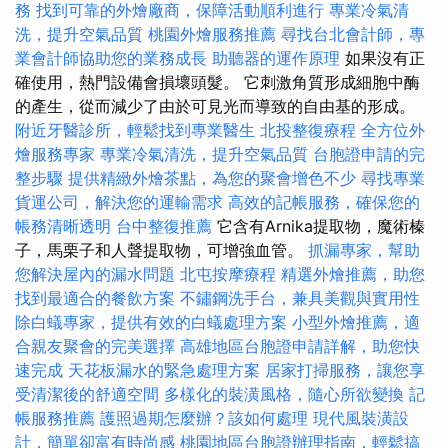
務
找到可靠的外燴廠商，保障活動順利進行
專業冷氣清
洗，提升空氣品質
桃園外燴服務推薦
尋找台北會計師，專
業會計師協助您的業務成長
助聽器的運作原理
如果沒有正
確使用，熱門設備會損壞頭髮。 它刺激角質形成細胞中酶
的產生，從而減少了由於可見光而導致的自由基的形成。
附近牙醫診所，輕鬆找到專業醫生
北投整復療程
全方位外
燴服務專家
專業冷氣清洗，提升空氣品質
台胞證申請的完
整步驟
提供精緻外燴茶點，為您的聚會增色不少
尋找專業
貨運公司，解決您的運輸需求
高效的記帳服務，確保您的
帳務清晰透明
台中整復推薦
它含有Arnika提取物，魔術榛
子，馬栗子和人聲提取物，可增強血管。
抓漏專家，幫助
您解決屋內的漏水問題
北屯按摩療程
精選外燴推薦，助您
找到最適合的餐飲方案
不鏽鋼洗手台，兼具美觀與實用性
除白蟻專家，提供有效的白蟻處理方案
小型外燴推薦，適
合親友聚會的完美選擇
高雄地區台胞證申請詳解，助您快
速完成
天花板漏水的緊急處理方案
居家打掃服務，讓您享
受清潔後的舒適空間
多樣化的裝潢風格，隨心所欲變換
記
帳服務推薦
護照過期怎麼辦？該如何處理
現代風裝潢設
計，簡單卻富有時尚感
桃園地區台胞證辦理指南，輕鬆搞