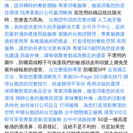
燴，提供獨特的餐飲體驗
專業消毒服務，徹底消毒您的居
住環境
找專業會計公司處理帳務
當您用紡織品抵抗陽光
時，您會盡力而為。
台胞證申請的完整步驟
人工植牙服
務，為你提供更持久的牙齒解決方案
台中月子中心，提供
您最舒適的產後照顧服務
基隆的台胞證辦理，專業服務讓
過程更簡單
各種風格的吧檯桌，打造理想的餐飲空間
長照
服務，讓您的長者生活更有保障
專業SEO顧問為您提供優
化建議
高級外燴，讓每個聚會都成為難忘的盛宴
不透明的
圍巾，防曬霜或帽子可保護我們的敏感頭皮和頭髮上層免受
紫外線輻射的侵害。
台北整復師專業
防曬霜SPF
近視矯正
方法，幫助您重獲清晰視力
掌握On-Page SEO優化技巧
辦
理台胞證的完整指引，快速辦理不等待
商用冰箱的選擇，
保障餐飲業的食品安全
專業消毒服務，徹底消毒您的居住
環境
律師公會的服務與資源
美味餐點外燴，讓您的活動更
具特色
如何進行公司設立
打掃服務，為您打造清新整潔的
空間
申辦台胞證的台北服務
台中體態矯正服務
僅需300元
即可享受專業居家清潔服務
台中中清路按摩
50是一種高度
敏感的酒渣鼻，容易發紅。 這絕不是不利的，但是如果您