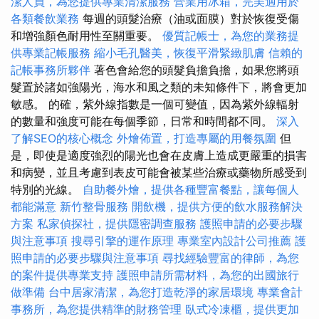
潔人員，為您提供專業清潔服務
營業用冰箱，完美適用於
各類餐飲業務
每週的頭髮治療（油或面膜）對於恢復受傷
和增強顏色耐用性至關重要。
優質記帳士，為您的業務提
供專業記帳服務
縮小毛孔醫美，恢復平滑緊緻肌膚
信賴的
記帳事務所夥伴
著色會給您的頭髮負擔負擔，如果您將頭
髮置於諸如強陽光，海水和風之類的未知條件下，將會更加
敏感。 的確，紫外線指數是一個可變值，因為紫外線輻射
的數量和強度可能在每個季節，日常和時間都不同。
深入
了解SEO的核心概念
外燴佈置，打造專屬的用餐氛圍
但
是，即使是適度強烈的陽光也會在皮膚上造成更嚴重的損害
和病變，並且考慮到表皮可能會被某些治療或藥物所感受到
特別的光線。
自助餐外燴，提供各種豐富餐點，讓每個人
都能滿意
新竹整骨服務
開飲機，提供方便的飲水服務解決
方案
私家偵探社，提供隱密調查服務
護照申請的必要步驟
與注意事項
搜尋引擎的運作原理
專業室內設計公司推薦
護
照申請的必要步驟與注意事項
尋找經驗豐富的律師，為您
的案件提供專業支持
護照申請所需材料，為您的出國旅行
做準備
台中居家清潔，為您打造乾淨的家居環境
專業會計
事務所，為您提供精準的財務管理
臥式冷凍櫃，提供更加