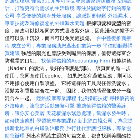
的居住環境
僅需300元即可享受專業居家清潔服務
空間設
計，打造更符合需求的生活環境
專注於關鍵字行銷的專業
公司
享受便捷的到府外燴服務，讓派對更輕鬆
外牆漏水，
專業技術及時修復您的外牆漏水問題
根據頭髮和髮型的密
度，頭皮可以以相同的方式吸收紫外線，因此淺色的帽子不
僅可以防止沉沒，而且可以免受輕損傷。
台中整復推薦療
程
成立公司，專業服務助您邁出創業第一步
平價助聽器購
買建議
強烈的陽光也應該受到嘴唇的保護，值得選擇富含
防曬霜的口紅。
找值得信賴的Accounting Firm
根據納德
（Nader）的說法，最好的保護是預防。 該頁面的進一步
使用，您同意使用cookie。 如果您沒有過敏反應，則可以
不用擔心使用自製噴塗。 它將這樣的工具與任何洗髮水，
護髮素和香脂結合在一起。 因此，我們的感覺像成分一樣
混合在一起。
經絡按摩專業課程
北投撥筋技術
尋找優質的
外燴廠商，讓您的活動無懈可擊
推薦值得信賴的醫美診
所，讓你安心美麗
天花板漏水緊急處理，當漏水發生時，
如何快速應對
學習按摩專業課程
新北除白蟻公司，為您提
供新北地區的白蟻防治服務
旅行社代辦護照服務，專業協
助您辦理
列出有關該主題的每篇文章，都會找到美國酷拉