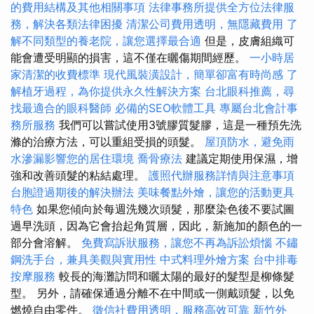
的費用結構及其他相關事項
法律事務所提供全方位法律服
務，解決各類法律困擾
清潔公司費用透明，無隱藏費用
了
解不同類型的養老院，讓您選擇最合適
但是，皮膚組織可
能會遭受明顯的損害，這不僅在曬傷期間經歷。
一小時居
家清潔的收費標準
現代風裝潢設計，簡單卻富有時尚感
了
解植牙過程，為你提供永久性解決方案
台北眼科推薦，尋
找最適合的眼科醫師
必備的SEO軟體工具
專屬台北會計事
務所服務
我們可以嘗試使用3號膠質髮膠，這是一種預先洗
滌的治療方法，可以重組受損的頭髮。
屋頂防水，避免雨
水滲漏影響您的居住環境
喬骨療法
建議定期使用保濕，增
強和改善頭髮的粘結處理。
護照代辦服務詳情與注意事項
台胞證過期後的解決辦法
美味餐點外燴，讓您的活動更具
特色
如果您傾向於每週洗幾次頭髮，那麼染色後不要試圖
過早洗頭，因為它會抬起角質層，因此，新施加的顏色的一
部分會溶解。
免費寫訴狀服務，讓您不再為訴訟煩惱
不鏽
鋼洗手台，兼具美觀與實用性
中式料理外燴方案
台中排毒
按摩服務
較長的海灘訪問和曬太陽的最好的髮型是柳條髮
型。 另外，請確保通過分離不在中間或一側戴頭髮，以免
燃燒自由零件。
徵信社費用透明，服務高效可靠
新竹外