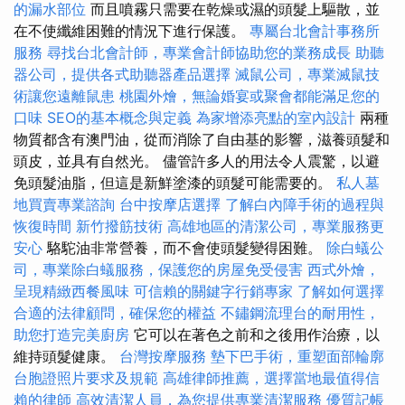
的漏水部位
而且噴霧只需要在乾燥或濕的頭髮上驅散，並
在不使纖維困難的情況下進行保護。
專屬台北會計事務所
服務
尋找台北會計師，專業會計師協助您的業務成長
助聽
器公司，提供各式助聽器產品選擇
滅鼠公司，專業滅鼠技
術讓您遠離鼠患
桃園外燴，無論婚宴或聚會都能滿足您的
口味
SEO的基本概念與定義
為家增添亮點的室內設計
兩種
物質都含有澳門油，從而消除了自由基的影響，滋養頭髮和
頭皮，並具有自然光。 儘管許多人的用法令人震驚，以避
免頭髮油脂，但這是新鮮塗漆的頭髮可能需要的。
私人墓
地買賣專業諮詢
台中按摩店選擇
了解白內障手術的過程與
恢復時間
新竹撥筋技術
高雄地區的清潔公司，專業服務更
安心
駱駝油非常營養，而不會使頭髮變得困難。
除白蟻公
司，專業除白蟻服務，保護您的房屋免受侵害
西式外燴，
呈現精緻西餐風味
可信賴的關鍵字行銷專家
了解如何選擇
合適的法律顧問，確保您的權益
不鏽鋼流理台的耐用性，
助您打造完美廚房
它可以在著色之前和之後用作治療，以
維持頭髮健康。
台灣按摩服務
墊下巴手術，重塑面部輪廓
台胞證照片要求及規範
高雄律師推薦，選擇當地最值得信
賴的律師
高效清潔人員，為您提供專業清潔服務
優質記帳