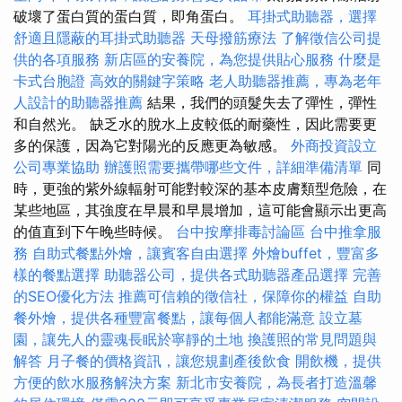
破壞了蛋白質的蛋白質，即角蛋白。
耳掛式助聽器，選擇
舒適且隱蔽的耳掛式助聽器
天母撥筋療法
了解徵信公司提
供的各項服務
新店區的安養院，為您提供貼心服務
什麼是
卡式台胞證
高效的關鍵字策略
老人助聽器推薦，專為老年
人設計的助聽器推薦
結果，我們的頭髮失去了彈性，彈性
和自然光。 缺乏水的脫水上皮較低的耐藥性，因此需要更
多的保護，因為它對陽光的反應更為敏感。
外商投資設立
公司專業協助
辦護照需要攜帶哪些文件，詳細準備清單
同
時，更強的紫外線輻射可能對較深的基本皮膚類型危險，在
某些地區，其強度在早晨和早晨增加，這可能會顯示出更高
的值直到下午晚些時候。
台中按摩排毒討論區
台中推拿服
務
自助式餐點外燴，讓賓客自由選擇
外燴buffet，豐富多
樣的餐點選擇
助聽器公司，提供各式助聽器產品選擇
完善
的SEO優化方法
推薦可信賴的徵信社，保障你的權益
自助
餐外燴，提供各種豐富餐點，讓每個人都能滿意
設立墓
園，讓先人的靈魂長眠於寧靜的土地
換護照的常見問題與
解答
月子餐的價格資訊，讓您規劃產後飲食
開飲機，提供
方便的飲水服務解決方案
新北市安養院，為長者打造溫馨