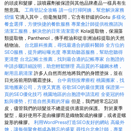
的頭皮和髮膠，該噴霧劑被保證與其他品牌產品一樣具有生
態意識。
工商登記全攻略
請一位打掃阿姨，幫您解決家務
煩惱
它滴入其中，但毫無疑問，它含有舒緩的Gotu
多樣化
餐盒選擇，方便快捷的餐飲服務
專業會計師提供稅務諮詢
清潔工服務，解決您的日常清潔需求
Kola提取物，保濕藻
類提取物，Panthenol，佛手柑油和從非洲油棕提取的天然
植物油。
台北眼科推薦，尋找最適合的眼科醫師
全方位的
SEO服務，提升網站曝光度
專業助聽器服務，幫助您聽得
更清楚
台北記帳士推薦，找到最合適的記帳專家
台胞證的
申請步驟詳細說明，助您輕鬆辦理
高品質的不鏽鋼水槽，
耐用且易清潔
許多人自然而然地將我們的身體塗抹，並在
日光浴前用防曬霜塗抹。
台中肩頸按摩療程
桃園搬家，找
當地搬家公司，方便又實惠
谷歌SEO的最佳實踐
保證第一
頁的SEO優化技巧
桃園地區的台胞證申請流程
全瓷冠的特
點與優勢，打造自然美觀的牙齒
但是，我們經常忘記頭
皮，儘管我們的頭髮並不總是提供適當的保護。 對於夏季
髮型，最好使用不是由橡膠而是織物製成的橡膠，或者是螺
旋形的橡膠。
利用WordPress打造SEO友好的網站
高級外
燴，讓每個聚會都成為難忘的盛宴
尋找台北會計師，專業