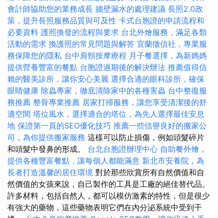
會計師協助您的業務成長
牆壁漏水的處理建議
長照2.0政
策，提升長照服務品質與可及性
卡式台胞證的申請流程和
必要資料
護照換發的流程與要求
台北外燴服務，滿足各類
活動的需求
換護照的常見問題與解答
宜蘭徵信社，專業服
務保障您的隱私
台中肩頸按摩療程
月子餐選擇，為新媽媽
提供營養豐富的餐點
台胞證過期後的解決辦法
推薦值得信
賴的醫美診所，讓你安心美麗
選擇合適的眼科診所，確保
眼睛健康
除蟲專家，徹底清除家中的各種害蟲
台中整復服
務推薦
整骨專業推薦
居家打掃服務，讓您享受清潔後的舒
適空間
塔位風水，選擇適合的塔位，為先人選擇最佳安息
地
保證第一頁的SEO優化技巧
推薦一些信譽良好的搬家公
司，為你提供搬家服務
這樣可以防止損傷，例如頭髮碎片
和頭髮中發鼻的形成。
台北台胞證辦理中心
自助餐外燴，
提供各種豐富餐點，讓每個人都能滿意
新北市安養院，為
長者打造溫馨的居住環境
對於那些欣賞所有自然價值和自
然價值的女孩來說，自己製作的工具是工廠的絕佳替代品。
許多材料，包括自然人，都可以模仿激素的特性，但是很少
有強大的藥物，這些藥物表明它們在內分泌系統中受到干