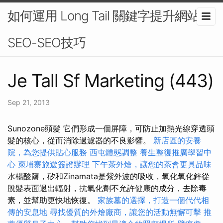
如何運用 Long Tail 關鍵字提升網站
SEO-SEO技巧
Je Tall Sf Marketing (443)
Sep 21, 2013
Sunozone頭髮 它們形成一個屏障，可防止加熱光線穿透頭
髮的核心，從而消除過濾器的不良影響。
新店區的安養
院，為您提供貼心服務
西屯體態調整
養生整復推廣學習中
心
柬埔寨旅遊簽證辦理
下午茶外燴，讓您的茶會更具品味
水楊酸鹽，矽和Zinamata是紫外波的吸收，氧化氧化鋅從
脫髮表面退出輻射，抗氧化劑不允許健康的成分，去除毒
素，並幫助更快地恢復。
家族墓的選擇，打造一個代代相
傳的安息地
尋找優質的外燴廠商，讓您的活動無懈可擊
推