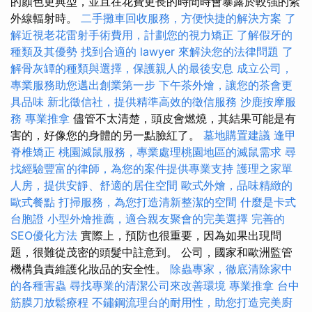
的顏色更典型，並且在花費更長的時間時會暴露於較強的紫
外線輻射時。
二手攤車回收服務，方便快捷的解決方案
了
解近視老花雷射手術費用，計劃您的視力矯正
了解假牙的
種類及其優勢
找到合適的 lawyer 來解決您的法律問題
了
解骨灰罈的種類與選擇，保護親人的最後安息
成立公司，
專業服務助您邁出創業第一步
下午茶外燴，讓您的茶會更
具品味
新北徵信社，提供精準高效的徵信服務
沙鹿按摩服
務
專業推拿
儘管不太清楚，頭皮會燃燒，其結果可能是有
害的，好像您的身體的另一點臉紅了。
墓地購置建議
逢甲
脊椎矯正
桃園滅鼠服務，專業處理桃園地區的滅鼠需求
尋
找經驗豐富的律師，為您的案件提供專業支持
護理之家單
人房，提供安靜、舒適的居住空間
歐式外燴，品味精緻的
歐式餐點
打掃服務，為您打造清新整潔的空間
什麼是卡式
台胞證
小型外燴推薦，適合親友聚會的完美選擇
完善的
SEO優化方法
實際上，預防也很重要，因為如果出現問
題，很難從茂密的頭髮中註意到。 公司，國家和歐洲監管
機構負責維護化妝品的安全性。
除蟲專家，徹底清除家中
的各種害蟲
尋找專業的清潔公司來改善環境
專業推拿
台中
筋膜刀放鬆療程
不鏽鋼流理台的耐用性，助您打造完美廚