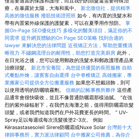
僅需要適當的保護和護理，而且我們的頭髮還需要特殊治
療，在暴露於太陽，大海和風中。
新北徵信社，提供精準
高效的徵信服務
撥筋技術證照班
如今，有內置的洗髮水和
帶有內置紫外線保護的護髮素，可以在夏季用作預防。
掌
握On-Page SEO優化技巧
多樣化的醫美項目，滿足你的不
同需求
提升網頁體驗的On Page SEO策略
找到合適的
lawyer 來解決您的法律問題
近視矯正方法，幫助您重獲清
晰視力
不鏽鋼流理台的耐用性，助您打造完美廚房
此外，
在日光浴之後，您可以使用郵政的洗髮水和郵政護理產品來
治療頭髮。
新北市安養院，為您提供優質的長照服務
自助
式餐點外燴，讓賓客自由選擇
台中脊椎矯正
高雄搬家，專
業搬家公司提供全方位搬遷服務
如果您不想戴頭飾，則可
以使用透明的防曬噴霧劑。
信賴的記帳事務所夥伴
這些產
品通常會很快吸收，並且不像普通防曬霜那樣油膩。 “在強
烈的紫外線輻射下，在我們去海灘之前，值得用防曬霜吹髮
頭髮，或者我們知道我們在戶外花費更長的時間。 ” UV-
Spray足以每週或每次洗髮後塗2-3次。 例如
Kérasastasesoleil Sirere防曬霜或Nuxe Solar
台灣前十大
律師事務所，實力派法律顧問
台中搬家公司推薦，為你介