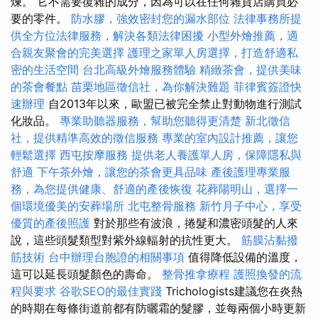
煉。 它不需要復雜的成分，因為可以在任何雜貨店購買必
要的零件。
防水膠，強效密封您的漏水部位
法律事務所提
供全方位法律服務，解決各類法律困擾
小型外燴推薦，適
合親友聚會的完美選擇
護理之家單人房選擇，打造舒適私
密的生活空間
台北高級外燴服務體驗
精緻茶會，提供美味
的茶會餐點
苗栗地區徵信社，為你解決難題
菲律賓簽證快
速辦理
自2013年以來，歐盟已被完全禁止對動物進行測試
化妝品。
專業助聽器服務，幫助您聽得更清楚
新北徵信
社，提供精準高效的徵信服務
專業的室內設計推薦，讓您
輕鬆選擇
西屯按摩服務
提供老人養護單人房，保障隱私與
舒適
下午茶外燴，讓您的茶會更具品味
產後護理專業服
務，為您提供健康、舒適的產後恢復
花葬陽明山，選擇一
個環境優美的安葬場所
北屯整骨服務
新竹月子中心，享受
優質的產後照護
對於那些有波浪，捲髮和濃密頭髮的人來
說，這些頭髮類型對紫外線輻射的抗性更大。
筋膜沾黏撥
筋技術
台中辦理台胞證的相關事項
值得降低設備的溫度，
這可以延長頭髮顏色的壽命。
整骨推拿療程
護照換發的流
程與要求
谷歌SEO的最佳實踐
Trichologists建議您在炎熱
的時期在每條街道前都有防曬霜的髮膠，並每兩個小時更新