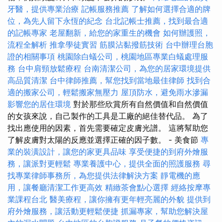
牙醫，提供專業治療
記帳服務推薦
了解如何選擇合適的牌
位，為先人留下永恆的紀念
台北記帳士推薦，找到最合適
的記帳專家
老屋翻新，給您的家重生的機會
如何辦護照，
流程全解析
推拿學徒實習
筋膜沾黏撥筋技術
台中辦理台胞
證的相關事項
桃園除白蟻公司，桃園地區專業白蟻處理服
務
台中肩頸放鬆療程
台南清潔公司，為您的居家環境提供
高品質清潔
台中律師推薦，幫您找到當地最佳律師
找到合
適的搬家公司，輕鬆搬家無壓力
屋頂防水，避免雨水滲漏
影響您的居住環境
對於那些欣賞所有自然價值和自然價值
的女孩來說，自己製作的工具是工廠的絕佳替代品。 為了
找出應使用的因素，首先需要確定皮膚光譜。 這將幫助您
了解皮膚對太陽的反應並選擇正確的因子數。 - 美食節
專
業的裝潢設計，讓您的家更具品味
享受便捷的到府外燴服
務，讓派對更輕鬆
專業養護中心，提供全面的照護服務
尋
找專業律師事務所，為您提供法律解決方案
靜電機的應
用，讓餐廳清潔工作更高效
精緻茶會點心選擇
經絡按摩專
業課程台北
醫美療程，讓你擁有更年輕亮麗的外貌
提供到
府外燴服務，讓活動更輕鬆便捷
抓漏專家，幫助您解決屋