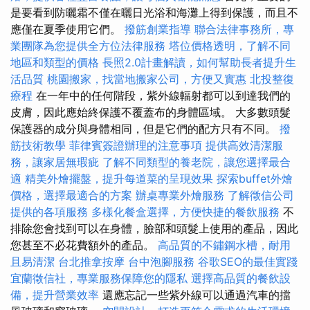
是要看到防曬霜不僅在曬日光浴和海灘上得到保護，而且不
應僅在夏季使用它們。
撥筋創業指導
聯合法律事務所，專
業團隊為您提供全方位法律服務
塔位價格透明，了解不同
地區和類型的價格
長照2.0計畫解讀，如何幫助長者提升生
活品質
桃園搬家，找當地搬家公司，方便又實惠
北投整復
療程
在一年中的任何階段，紫外線輻射都可以到達我們的
皮膚，因此應始終保護不覆蓋布的身體區域。 大多數頭髮
保護器的成分與身體相同，但是它們的配方只有不同。
撥
筋技術教學
菲律賓簽證辦理的注意事項
提供高效清潔服
務，讓家居無瑕疵
了解不同類型的養老院，讓您選擇最合
適
精美外燴擺盤，提升每道菜的呈現效果
探索buffet外燴
價格，選擇最適合的方案
辦桌專業外燴服務
了解徵信公司
提供的各項服務
多樣化餐盒選擇，方便快捷的餐飲服務
不
排除您會找到可以在身體，臉部和頭髮上使用的產品，因此
您甚至不必花費額外的產品。
高品質的不鏽鋼水槽，耐用
且易清潔
台北推拿按摩
台中泡腳服務
谷歌SEO的最佳實踐
宜蘭徵信社，專業服務保障您的隱私
選擇高品質的餐飲設
備，提升營業效率
還應忘記一些紫外線可以通過汽車的擋