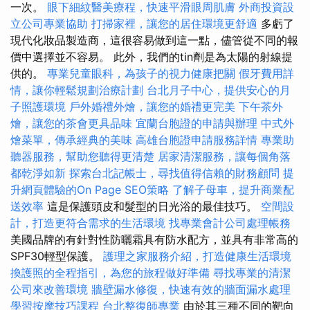
一次。
眼下細紋醫美療程，快速平滑眼周肌膚
外商投資設
立公司專業協助
打掃家裡，讓您的居住環境更舒適
多虧了
現代化妝品製造商，這很容易做到這一點，儘管從不同的報
價中選擇並不容易。 此外，我們的tin劑是為太陽的射線提
供的。
專業兒童眼科，為孩子的視力健康把關
假牙費用詳
情，讓你輕鬆規劃治療計劃
台北月子中心，提供安心的月
子照護環境
戶外婚禮外燴，讓您的婚禮更完美
下午茶外
燴，讓您的茶會更具品味
宜蘭台胞證的申請與辦理
中式外
燴菜單，傳承經典的美味
高雄台胞證申請服務詳情
專業助
聽器服務，幫助您聽得更清楚
居家清潔服務，讓每個角落
都乾淨如新
探索台北記帳士，尋找值得信賴的財務顧問
提
升網頁體驗的On Page SEO策略
了解子母車，提升商業配
送效率
這是保護頭皮和髮型的日光浴的最佳技巧。
空間設
計，打造更符合需求的生活環境
找專業會計公司處理帳務
美國品牌的有針對性防曬霜具有防水配方，並具有非常高的
SPF30輕型保護。
護理之家服務介紹，打造健康生活環境
換護照的全程指引，為您的旅程做好準備
尋找專業的清潔
公司來改善環境
牆壁漏水修復，快速有效的牆面漏水處理
學習按摩技巧課程
台北整復師專業
由於其三種不同的靶向