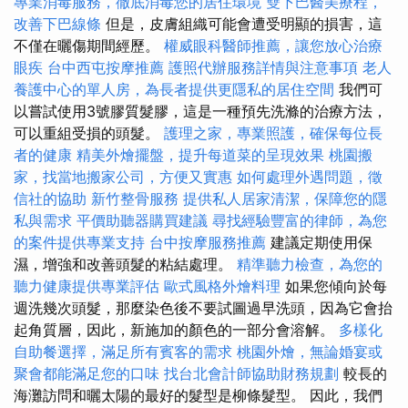
專業消毒服務，徹底消毒您的居住環境
雙下巴醫美療程，
改善下巴線條
但是，皮膚組織可能會遭受明顯的損害，這
不僅在曬傷期間經歷。
權威眼科醫師推薦，讓您放心治療
眼疾
台中西屯按摩推薦
護照代辦服務詳情與注意事項
老人
養護中心的單人房，為長者提供更隱私的居住空間
我們可
以嘗試使用3號膠質髮膠，這是一種預先洗滌的治療方法，
可以重組受損的頭髮。
護理之家，專業照護，確保每位長
者的健康
精美外燴擺盤，提升每道菜的呈現效果
桃園搬
家，找當地搬家公司，方便又實惠
如何處理外遇問題，徵
信社的協助
新竹整骨服務
提供私人居家清潔，保障您的隱
私與需求
平價助聽器購買建議
尋找經驗豐富的律師，為您
的案件提供專業支持
台中按摩服務推薦
建議定期使用保
濕，增強和改善頭髮的粘結處理。
精準聽力檢查，為您的
聽力健康提供專業評估
歐式風格外燴料理
如果您傾向於每
週洗幾次頭髮，那麼染色後不要試圖過早洗頭，因為它會抬
起角質層，因此，新施加的顏色的一部分會溶解。
多樣化
自助餐選擇，滿足所有賓客的需求
桃園外燴，無論婚宴或
聚會都能滿足您的口味
找台北會計師協助財務規劃
較長的
海灘訪問和曬太陽的最好的髮型是柳條髮型。 因此，我們