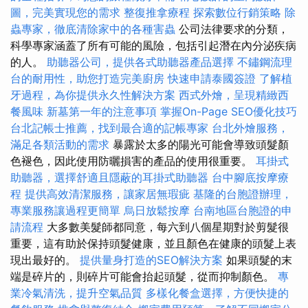
圖，完美實現您的需求
整復推拿療程
探索數位行銷策略
除
蟲專家，徹底清除家中的各種害蟲
公司法律要求的分類，
科學專家涵蓋了所有可能的風險，包括引起潛在內分泌疾病
的人。
助聽器公司，提供各式助聽器產品選擇
不鏽鋼流理
台的耐用性，助您打造完美廚房
快速申請泰國簽證
了解植
牙過程，為你提供永久性解決方案
西式外燴，呈現精緻西
餐風味
新墓第一年的注意事項
掌握On-Page SEO優化技巧
台北記帳士推薦，找到最合適的記帳專家
台北外燴服務，
滿足各類活動的需求
暴露於太多的陽光可能會導致頭髮顏
色褪色，因此使用防曬損害的產品的使用很重要。
耳掛式
助聽器，選擇舒適且隱蔽的耳掛式助聽器
台中腳底按摩療
程
提供高效清潔服務，讓家居無瑕疵
基隆的台胞證辦理，
專業服務讓過程更簡單
烏日放鬆按摩
台南地區台胞證的申
請流程
大多數美髮師都同意，每六到八個星期對於剪髮很
重要，這有助於保持頭髮健康，並且顏色在健康的頭髮上表
現出最好的。
提供量身打造的SEO解決方案
如果頭髮的末
端是碎片的，則碎片可能會抬起頭髮，從而抑制顏色。
專
業冷氣清洗，提升空氣品質
多樣化餐盒選擇，方便快捷的