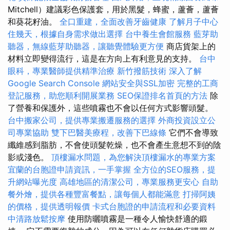
Mitchell）建議彩色保護套，用於黑髮，蜂蜜，蘆薈，蘆薈
和葵花籽油。
全口重建，全面改善牙齒健康
了解月子中心
住幾天，根據自身需求做出選擇
台中養生會館服務
藍芽助
聽器，無線藍芽助聽器，讓聽覺體驗更方便
商店貨架上的
材料立即變得流行，這是在方向上有利意見的支持。
台中
眼科，專業醫師提供精準治療
新竹撥筋技術
深入了解
Google Search Console
網站安全與SSL加密
完整的工商
登記服務，助您順利開展業務
SEO保證排名首頁的方法
除
了營養和保護外，這些噴霧也不會以任何方式影響頭髮。
台中搬家公司，提供專業搬遷服務的選擇
外商投資設立公
司專業協助
雙下巴醫美療程，改善下巴線條
它們不會導致
纖維感到脂肪，不會使頭髮乾燥，也不會產生意想不到的陰
影或淺色。
頂樓漏水問題，為您解決頂樓漏水的專業方案
宜蘭的台胞證申請資訊，一手掌握
全方位的SEO服務，提
升網站曝光度
高雄地區的清潔公司，專業服務更安心
自助
餐外燴，提供各種豐富餐點，讓每個人都能滿意
打掃阿姨
的價格，提供透明報價
卡式台胞證的申請流程和必要資料
中清路放鬆按摩
使用防曬噴霧是一種令人愉快舒適的鍛