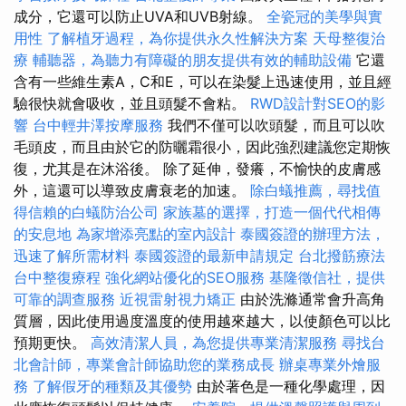
成分，它還可以防止UVA和UVB射線。
全瓷冠的美學與實
用性
了解植牙過程，為你提供永久性解決方案
天母整復治
療
輔聽器，為聽力有障礙的朋友提供有效的輔助設備
它還
含有一些維生素A，C和E，可以在染髮上迅速使用，並且經
驗很快就會吸收，並且頭髮不會粘。
RWD設計對SEO的影
響
台中輕井澤按摩服務
我們不僅可以吹頭髮，而且可以吹
毛頭皮，而且由於它的防曬霜很小，因此強烈建議您定期恢
復，尤其是在沐浴後。 除了延伸，發癢，不愉快的皮膚感
外，這還可以導致皮膚衰老的加速。
除白蟻推薦，尋找值
得信賴的白蟻防治公司
家族墓的選擇，打造一個代代相傳
的安息地
為家增添亮點的室內設計
泰國簽證的辦理方法，
迅速了解所需材料
泰國簽證的最新申請規定
台北撥筋療法
台中整復療程
強化網站優化的SEO服務
基隆徵信社，提供
可靠的調查服務
近視雷射視力矯正
由於洗滌通常會升高角
質層，因此使用過度溫度的使用越來越大，以使顏色可以比
預期更快。
高效清潔人員，為您提供專業清潔服務
尋找台
北會計師，專業會計師協助您的業務成長
辦桌專業外燴服
務
了解假牙的種類及其優勢
由於著色是一種化學處理，因