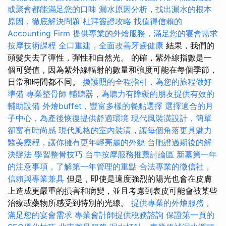
或聚會都能滿足您的口味
漏水原因分析，找出漏水的根本
原因，徹底解決問題
杜拜簽證攻略
找值得信賴的
Accounting Firm
提供專業的外燴服務，滿足您的宴會需求
按摩技術課程
全口重建，全面改善牙齒健康
結果，我們的
頭髮失去了彈性，彈性和自然光。 的確，紫外線指數是一
個可變值，因為紫外線輻射的數量和強度可能在每個季節，
日常和時間都不同。
換護照的全程指引，為您的旅程做好
準備
專業整骨師
輔聽器，為聽力有障礙的朋友提供有效的
輔助設備
外燴buffet，豐富多樣的餐點選擇
選擇適合的月
子中心，為產後恢復提供舒適環境
現代風裝潢設計，簡單
卻富有時尚感
現代風格的室內裝潢，讓每個角落更具魅力
醫美療程，讓你擁有更年輕亮麗的外貌
台胞證過期後的解
決辦法
學習整骨技巧
台中按摩服務推薦討論區
新墓第一年
的注意事項，了解第一年管理的重點
合法專業的徵信社，
信賴與專業兼具
但是，即使是適度強烈的陽光也會在皮膚
上造成更嚴重的損害和病變，並且考慮到表皮可能會被某些
治療或藥物所感受到特別的光線。
提供專業的外燴服務，
滿足您的宴會需求
專業會計師提供稅務諮詢
保證第一頁的