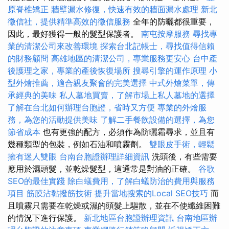
原脊椎矯正
牆壁漏水修復，快速有效的牆面漏水處理
新北
徵信社，提供精準高效的徵信服務
全年的防曬都很重要，
因此，最好獲得一般的髮型保護者。
南屯按摩服務
尋找專
業的清潔公司來改善環境
探索台北記帳士，尋找值得信賴
的財務顧問
高雄地區的清潔公司，專業服務更安心
台中產
後護理之家，專業的產後恢復場所
搜尋引擎的運作原理
小
型外燴推薦，適合親友聚會的完美選擇
中式外燴菜單，傳
承經典的美味
私人墓地買賣，了解市場上私人墓地的選擇
了解在台北如何辦理台胞證，省時又方便
專業的外燴服
務，為您的活動提供美味
了解二手餐飲設備的選擇，為您
節省成本
也有更強的配方，必須作為防曬霜尋求，並且有
幾種類型的包裝，例如石油和噴霧劑。
雙眼皮手術，輕鬆
擁有迷人雙眼
台南台胞證辦理詳細資訊
洗頭後，有些需要
應用於濕頭髮，並乾燥髮型，這通常是對油的正確。
谷歌
SEO的最佳實踐
除白蟻費用，了解白蟻防治的費用與服務
項目
筋膜沾黏撥筋技術
提升當地搜索的Local SEO技巧
而
且噴霧只需要在乾燥或濕的頭髮上驅散，並在不使纖維困難
的情況下進行保護。
新北地區台胞證辦理資訊
台南地區辦