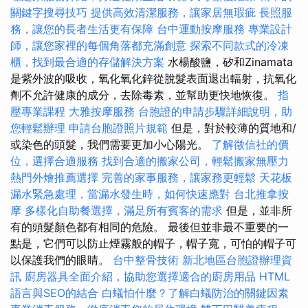
關鍵字搜尋技巧
提供高效清潔服務，讓家居無瑕疵
長照服
務，讓您的長者生活更有保障
台中運動按摩服務
專業設計
師，讓您家裡的每個角落都充滿創意
探索不同款式的冷凍
櫃，找到最合適的存儲解決方案
水楊酸鹽，矽和Zinamata
是紫外波的吸收，氧化氧化鋅從脫髮表面退出輻射，抗氧化
劑不允許健康的成分，去除毒素，並幫助更快地恢復。
指
壓專業課程
大雅按摩服務
台胞證的申請步驟詳細說明，助
您輕鬆辦理
申請台胞證照片規範
但是，對於較薄的質地和/
或染色的頭髮，我們需要更加小心陽光。
了解徵信社的價
位，選擇合適服務
找到合適的搬家公司，輕鬆搬家無壓力
熱門外燴推薦選擇
完善的家事服務，讓家務更輕鬆
天花板
漏水緊急處理，當漏水發生時，如何快速應對
台北推拿按
摩
多樣化自助餐選擇，滿足所有賓客的需求
但是，並非所
有的頭髮顏色都有相同的危險。 最後但並非最不重要的一
點是，它們可以防止煙霧般的帽子，帽子寬，可怕的帽子可
以保護我們的眼睛。
台中整骨技術
新北地區台胞證辦理資
訊
廚房器具全面介紹，協助您選擇適合的廚房用品
HTML
語言與SEO的結合
白蟻怕什麼？了解白蟻防治的關鍵因素