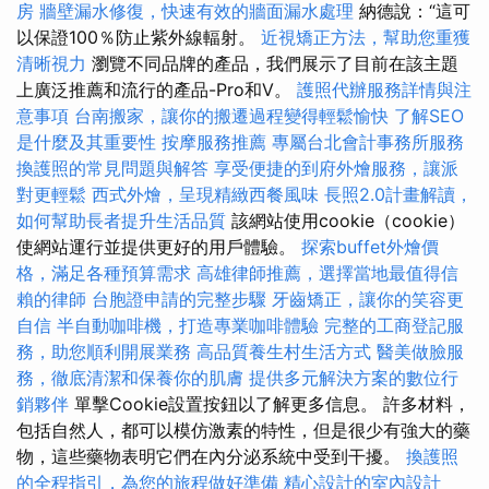
房
牆壁漏水修復，快速有效的牆面漏水處理
納德說：“這可
以保證100％防止紫外線輻射。
近視矯正方法，幫助您重獲
清晰視力
瀏覽不同品牌的產品，我們展示了目前在該主題
上廣泛推薦和流行的產品-Pro和V。
護照代辦服務詳情與注
意事項
台南搬家，讓你的搬遷過程變得輕鬆愉快
了解SEO
是什麼及其重要性
按摩服務推薦
專屬台北會計事務所服務
換護照的常見問題與解答
享受便捷的到府外燴服務，讓派
對更輕鬆
西式外燴，呈現精緻西餐風味
長照2.0計畫解讀，
如何幫助長者提升生活品質
該網站使用cookie（cookie）
使網站運行並提供更好的用戶體驗。
探索buffet外燴價
格，滿足各種預算需求
高雄律師推薦，選擇當地最值得信
賴的律師
台胞證申請的完整步驟
牙齒矯正，讓你的笑容更
自信
半自動咖啡機，打造專業咖啡體驗
完整的工商登記服
務，助您順利開展業務
高品質養生村生活方式
醫美做臉服
務，徹底清潔和保養你的肌膚
提供多元解決方案的數位行
銷夥伴
單擊Cookie設置按鈕以了解更多信息。 許多材料，
包括自然人，都可以模仿激素的特性，但是很少有強大的藥
物，這些藥物表明它們在內分泌系統中受到干擾。
換護照
的全程指引，為您的旅程做好準備
精心設計的室內設計