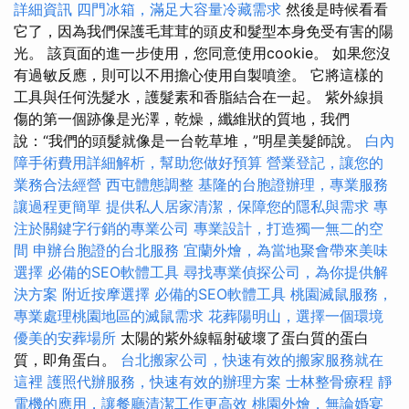
詳細資訊
四門冰箱，滿足大容量冷藏需求
然後是時候看看
它了，因為我們保護毛茸茸的頭皮和髮型本身免受有害的陽
光。 該頁面的進一步使用，您同意使用cookie。 如果您沒
有過敏反應，則可以不用擔心使用自製噴塗。 它將這樣的
工具與任何洗髮水，護髮素和香脂結合在一起。 紫外線損
傷的第一個跡像是光澤，乾燥，纖維狀的質地，我們
說：“我們的頭髮就像是一台乾草堆，”明星美髮師說。
白內
障手術費用詳細解析，幫助您做好預算
營業登記，讓您的
業務合法經營
西屯體態調整
基隆的台胞證辦理，專業服務
讓過程更簡單
提供私人居家清潔，保障您的隱私與需求
專
注於關鍵字行銷的專業公司
專業設計，打造獨一無二的空
間
申辦台胞證的台北服務
宜蘭外燴，為當地聚會帶來美味
選擇
必備的SEO軟體工具
尋找專業偵探公司，為你提供解
決方案
附近按摩選擇
必備的SEO軟體工具
桃園滅鼠服務，
專業處理桃園地區的滅鼠需求
花葬陽明山，選擇一個環境
優美的安葬場所
太陽的紫外線輻射破壞了蛋白質的蛋白
質，即角蛋白。
台北搬家公司，快速有效的搬家服務就在
這裡
護照代辦服務，快速有效的辦理方案
士林整骨療程
靜
電機的應用，讓餐廳清潔工作更高效
桃園外燴，無論婚宴