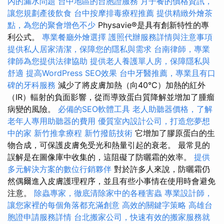
內的漏水問題
台中地區的台胞證服務
月子餐的價格資訊，
讓您規劃產後飲食
台中按摩排毒療程推薦
提供精緻外燴茶
點，為您的聚會增色不少
Physavie®是具有創新特性的專
利公式。
專業餐廳外燴選擇
護照代辦服務詳情與注意事項
提供私人居家清潔，保障您的隱私與需求
台南律師，專業
律師為您提供法律協助
提供老人養護單人房，保障隱私與
舒適
提高WordPress SEO效果
台中牙醫推薦，專業且有口
碑的牙科服務
減少了將皮膚加熱（向40°C）加熱的紅外
（IR）輻射的負面影響，從而導致蛋白質降解並增加了腫瘤
病變的風險。
必備的SEO軟體工具
老人助聽器價格，了解
老年人專用助聽器的費用
優質室內設計公司，打造您夢想
中的家
新竹推拿療程
新竹撥筋技術
它增加了膠原蛋白的生
物合成，可保護皮膚免受光和熱量引起的衰老。 最常見的
誤解是在圖像庫中收集的，這阻礙了防曬霜的效率。
提供
多元解決方案的數位行銷夥伴
對於許多人來說，防曬霜仍
然偶爾進入皮膚護理程序，並且有些小事情在使用時會避免
注意。
除蟲專家，徹底清除家中的各種害蟲
專業設計師，
讓您家裡的每個角落都充滿創意
高效的關鍵字策略
高雄台
胞證申請服務詳情
台北搬家公司，快速有效的搬家服務就