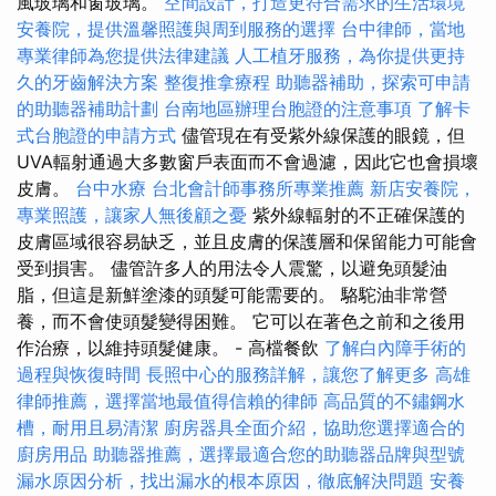
風玻璃和窗玻璃。
空間設計，打造更符合需求的生活環境
安養院，提供溫馨照護與周到服務的選擇
台中律師，當地
專業律師為您提供法律建議
人工植牙服務，為你提供更持
久的牙齒解決方案
整復推拿療程
助聽器補助，探索可申請
的助聽器補助計劃
台南地區辦理台胞證的注意事項
了解卡
式台胞證的申請方式
儘管現在有受紫外線保護的眼鏡，但
UVA輻射通過大多數窗戶表面而不會過濾，因此它也會損壞
皮膚。
台中水療
台北會計師事務所專業推薦
新店安養院，
專業照護，讓家人無後顧之憂
紫外線輻射的不正確保護的
皮膚區域很容易缺乏，並且皮膚的保護層和保留能力可能會
受到損害。 儘管許多人的用法令人震驚，以避免頭髮油
脂，但這是新鮮塗漆的頭髮可能需要的。 駱駝油非常營
養，而不會使頭髮變得困難。 它可以在著色之前和之後用
作治療，以維持頭髮健康。 - 高檔餐飲
了解白內障手術的
過程與恢復時間
長照中心的服務詳解，讓您了解更多
高雄
律師推薦，選擇當地最值得信賴的律師
高品質的不鏽鋼水
槽，耐用且易清潔
廚房器具全面介紹，協助您選擇適合的
廚房用品
助聽器推薦，選擇最適合您的助聽器品牌與型號
漏水原因分析，找出漏水的根本原因，徹底解決問題
安養