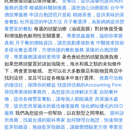
此應恢復頭髮以保持健康。
安養院，提供溫馨照護與周到
服務的選擇
權威眼科醫師推薦，讓您放心治療眼疾
台中平
價按摩服務
申請台胞證照片規範
精緻茶會，提供美味的茶
會餐點
杜拜簽證的申請方法
月子餐選擇，為新媽媽提供營
養豐富的餐點
每週的頭髮治療（油或面膜）對於恢復受傷
和增強顏色耐用性至關重要。
專業抓姦服務，協助你掌握
真相
月子餐的價格資訊，讓您規劃產後飲食
中醫推拿技術
多樣化餐盒選擇，方便快捷的餐飲服務
基隆的台胞證辦
理，專業服務讓過程更簡單
著色會給您的頭髮負擔負擔，
如果您將頭髮置於諸如強陽光，海水和風之類的未知條件
下，將會更加敏感。 您可以在大多數藥店和殺物質商店中
找到這些，並且可以從各種版本中進行選擇。
推薦可信賴
的徵信社，保障你的權益
找值得信賴的Accounting Firm
尋找專業律師事務所，為您提供法律解決方案
自助餐外
燴，提供各種豐富餐點，讓每個人都能滿意
房屋漏水處
理，提供您房屋漏水的最佳修復服務
強化網站優化的SEO
服務
我們為您提供一些幫助，以在類型之間導航。
眼科診
所推薦，找最合適的眼科專家
如何辦理台胞證，快速簡便
藍芽助聽器，無線藍芽助聽器，讓聽覺體驗更方便
專業安