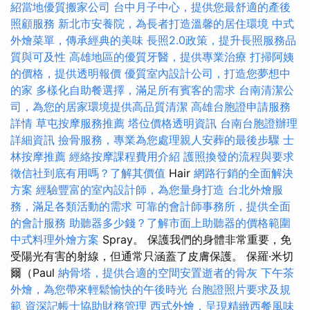
紹當地優質搬家公司
台中月子中心，提供您最舒適的產後
照顧服務
新北市安養院，為長者打造溫馨的居住環境
中式
外燴菜單，傳承經典的美味
長照2.0政策，提升長照服務品
質與可及性
高雄地區的優質牙醫，提供專業治療
打掃阿姨
的價格，提供透明報價
優質室內設計公司，打造您夢想中
的家
多樣化自助餐選擇，滿足所有賓客的需求
台南清潔公
司，為您的居家環境提供高品質清潔
高雄台胞證申請服務
詳情
草屯按摩服務推薦
塔位價格透明資訊
台南台胞證辦理
詳細資訊
撿骨服務，專業為您處理親人安葬的最後步驟
士
林按摩推薦
經絡按摩課程費用介紹
護照換發的流程與要求
徵信社到底有用嗎？了解其價值
Hair
網路行銷的全面解決
方案
經驗豐富的室內設計師，為您量身打造
台北外燴服
務，滿足各類活動的需求
可靠的會計師事務所，提供全面
的會計服務
助聽器多少錢？了解市面上助聽器的價格範圍
中式料理外燴方案
Spray。 保護我們的身體非常重要，免
受陽光有害的射線，但通常只涵蓋了皮膚保護。 保羅·米切
爾（Paul
納骨塔，提供合適的空間安置逝者的骨灰
下午茶
外燴，為您帶來輕鬆愉快的午後時光
台胞證照片要求及規
範
資深記帳士協助財務管理
西式外燴，呈現精緻西餐風味