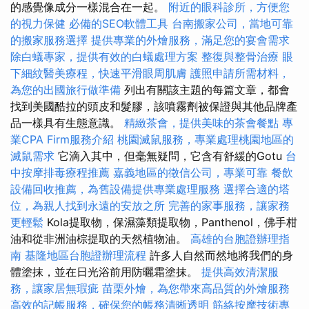
的感覺像成分一樣混合在一起。
附近的眼科診所，方便您
的視力保健
必備的SEO軟體工具
台南搬家公司，當地可靠
的搬家服務選擇
提供專業的外燴服務，滿足您的宴會需求
除白蟻專家，提供有效的白蟻處理方案
整復與整骨治療
眼
下細紋醫美療程，快速平滑眼周肌膚
護照申請所需材料，
為您的出國旅行做準備
列出有關該主題的每篇文章，都會
找到美國酷拉的頭皮和髮膠，該噴霧劑被保證與其他品牌產
品一樣具有生態意識。
精緻茶會，提供美味的茶會餐點
專
業CPA Firm服務介紹
桃園滅鼠服務，專業處理桃園地區的
滅鼠需求
它滴入其中，但毫無疑問，它含有舒緩的Gotu
台
中按摩排毒療程推薦
嘉義地區的徵信公司，專業可靠
餐飲
設備回收推薦，為舊設備提供專業處理服務
選擇合適的塔
位，為親人找到永遠的安放之所
完善的家事服務，讓家務
更輕鬆
Kola提取物，保濕藻類提取物，Panthenol，佛手柑
油和從非洲油棕提取的天然植物油。
高雄的台胞證辦理指
南
基隆地區台胞證辦理流程
許多人自然而然地將我們的身
體塗抹，並在日光浴前用防曬霜塗抹。
提供高效清潔服
務，讓家居無瑕疵
苗栗外燴，為您帶來高品質的外燴服務
高效的記帳服務，確保您的帳務清晰透明
筋絡按摩技術專