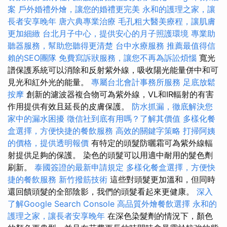
案
戶外婚禮外燴，讓您的婚禮更完美
永和的護理之家，讓
長者安享晚年
唐六典專業治療
毛孔粗大醫美療程，讓肌膚
更加細緻
台北月子中心，提供安心的月子照護環境
專業助
聽器服務，幫助您聽得更清楚
台中水療服務
推薦最值得信
賴的SEO團隊
免費寫訴狀服務，讓您不再為訴訟煩惱
寬光
譜保護系統可以消除和反射紫外線，吸收陽光能量併中和可
見光和紅外光的能量。
專屬台北會計事務所服務
足底放鬆
按摩
創新的濾波器複合物可為紫外線，VL和IR輻射的有害
作用提供有效且延長的皮膚保護。
防水抓漏，徹底解決您
家中的漏水困擾
徵信社到底有用嗎？了解其價值
多樣化餐
盒選擇，方便快捷的餐飲服務
高效的關鍵字策略
打掃阿姨
的價格，提供透明報價
有特定的頭髮防曬霜可為紫外線輻
射提供足夠的保護。 染色的頭髮可以用適中耐用的髮色劑
刷新。
泰國簽證的最新申請規定
多樣化餐盒選擇，方便快
捷的餐飲服務
新竹撥筋技術
這些對頭髮更加溫和，但同時
還回饋頭髮的全部陰影，我們的頭髮看起來更健康。
深入
了解Google Search Console
高品質外燴餐飲選擇
永和的
護理之家，讓長者安享晚年
在深色染髮劑的情況下，顏色