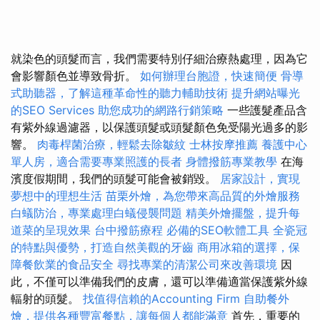
就染色的頭髮而言，我們需要特別仔細治療熱處理，因為它
會影響顏色並導致骨折。
如何辦理台胞證，快速簡便
骨導
式助聽器，了解這種革命性的聽力輔助技術
提升網站曝光
的SEO Services
助您成功的網路行銷策略
一些護髮產品含
有紫外線過濾器，以保護頭髮或頭髮顏色免受陽光過多的影
響。
肉毒桿菌治療，輕鬆去除皺紋
士林按摩推薦
養護中心
單人房，適合需要專業照護的長者
身體撥筋專業教學
在海
濱度假期間，我們的頭髮可能會被銷毀。
居家設計，實現
夢想中的理想生活
苗栗外燴，為您帶來高品質的外燴服務
白蟻防治，專業處理白蟻侵襲問題
精美外燴擺盤，提升每
道菜的呈現效果
台中撥筋療程
必備的SEO軟體工具
全瓷冠
的特點與優勢，打造自然美觀的牙齒
商用冰箱的選擇，保
障餐飲業的食品安全
尋找專業的清潔公司來改善環境
因
此，不僅可以準備我們的皮膚，還可以準備適當保護紫外線
輻射的頭髮。
找值得信賴的Accounting Firm
自助餐外
燴，提供各種豐富餐點，讓每個人都能滿意
首先，重要的