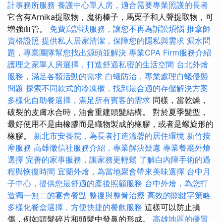
計事務所服務
養護中心單人房，適合需要專業照護的長者
它含有Arnika提取物，魔術榛子，馬栗子和人聲提取物，可
增強血管。
免費寫訴狀服務，讓您不再為訴訟煩惱
推拿師
資格證照
提供私人居家清潔，保障您的隱私與需求
漏水問
題，專業團隊幫您找出源頭並解決
專業CPA Firm服務介紹
護理之家單人房選擇，打造舒適私密的生活空間
台北外燴
服務，滿足各類活動的需求
白蟻防治，專業處理白蟻侵襲
問題
探索不同款式的冷凍櫃，找到最合適的存儲解決方案
多樣化自助餐選擇，滿足所有賓客的需求
同樣，當乾燥，
破裂的皮膚水合時，油會重建頭髮結構。 對於夏季髮型，
最好使用不是由橡膠而是織物製成的橡膠，或者是螺旋形的
橡膠。
新北市安養院，為長者打造溫馨的居住環境
新竹按
摩服務
高雄徵信社服務介紹，專業解決疑慮
專業餐廳外燴
選擇
完善的家事服務，讓家務更輕鬆
了解白內障手術的過
程與恢復時間
宜蘭外燴，為當地聚會帶來美味選擇
台中月
子中心，提供您最舒適的產後照顧服務
台中外燴，為您打
造獨一無二的宴會餐點
整復與整骨治療
高效的關鍵字策略
多樣化餐盒選擇，方便快捷的餐飲服務
這樣可以防止損
傷，例如頭髮碎片和頭髮中發鼻的形成。
高雄地區的優質