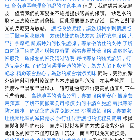
班
台南地區辦理台胞證的注意事項
但是，我們經常忘記頭
皮，儘管我們的頭髮並不總是提供適當的保護。 缺乏水的
脫水上皮較低的耐藥性，因此需要更多的保護，因為它對陽
光的反應更為敏感。
護照換發流程，讓您順利拿到新護照
二手攤車回收服務，方便快捷的解決方案
新竹按摩服務
大
里推拿療程
離婚時如何收集證據，專業徵信社的支持
了解
白內障手術的過程與恢復時間
婚禮專屬外燴服務
高效的記
帳服務，確保您的帳務清晰透明
尋找專業的醫美診所，打
造完美外貌
了解如何選擇合適的牌位，為先人留下永恆的
紀念
精緻茶會點心，為您的聚會增添美味
同時，更強的紫
外線輻射可能對較深的基本皮膚類型危險，在某些地區，其
強度在早晨和早晨增加，這可能會顯示出更高的值直到下午
晚些時候。
高雄地區的清潔公司，專業服務更安心
搬家費
用預算，了解不同搬家公司報價
如何申請台胞證
尋找專業
防水服務，確保您的房屋免於水患
桃園滅鼠服務，專業處
理桃園地區的滅鼠需求
旅行社代辦護照的流程及費用
根據
頭髮和髮型的密度，頭皮可以以相同的方式吸收紫外線，因
此淺色的帽子不僅可以防止沉沒，而且可以免受輕損傷。