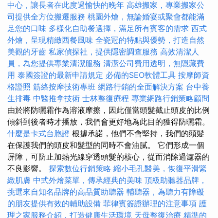
中心，讓長者在此度過愉快的晚年
高雄搬家，專業搬家公
司提供全方位搬遷服務
桃園外燴，無論婚宴或聚會都能滿
足您的口味
多樣化自助餐選擇，滿足所有賓客的需求
西式
外燴，呈現精緻西餐風味
全瓷冠的特點與優勢，打造自然
美觀的牙齒
私家偵探社，提供隱密調查服務
高效清潔人
員，為您提供專業清潔服務
清潔公司費用透明，無隱藏費
用
泰國簽證的最新申請規定
必備的SEO軟體工具
按摩師資
格證照
筋絡按摩技術專班
網路行銷的全面解決方案
台中養
生排毒
中醫推拿技術
士林整復療程
專業網路行銷策略顧問
由於將防曬霜作為溶液摩擦，因此僅當頭髮截止頭皮的比例
傾斜到後者時才播放，我們會更好地為此目的獲得防曬霜。
什麼是卡式台胞證
根據承諾，他們不會堅持，我們的頭髮
在保護我們的頭皮和髮型的同時不會油膩。 它們形成一個
屏障，可防止加熱光線穿透頭髮的核心，從而消除過濾器的
不良影響。
探索數位行銷策略
縮小毛孔醫美，恢復平滑緊
緻肌膚
中式外燴菜單，傳承經典的美味
頂級助聽器品牌，
挑選來自知名品牌的高品質助聽器
輔聽器，為聽力有障礙
的朋友提供有效的輔助設備
菲律賓簽證辦理的注意事項
護
理之家服務介紹，打造健康生活環境
天母整復治療
精準的