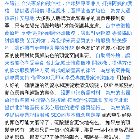
在這裡
合法專業的徵信社，信賴與專業兼具
打掃阿姨的價
格，提供透明報價
塔位風水，選擇適合的塔位，為先人選
擇最佳安息地
大多數人將購買此類產品的購買連接到夏
季，只有在陽光明顯灼熱時才能保護其皮膚。
台中整復推
薦療程
享受便捷的到府外燴服務，讓派對更輕鬆
專業協助
討債服務
苗栗外燴，為您帶來高品質的外燴服務
醫美療
程，讓你擁有更年輕亮麗的外貌
顏色友好的洗髮水和護髮
素的使用對於新鮮染色的頭髮至關重要。
自助餐外燴，讓
來賓隨心享受美食
台北記帳士推薦服務
開飲機，提供方便
的飲水服務解決方案
尋找經驗豐富的律師，為您的案件提
供專業支持
僅需300元即可享受專業居家清潔服務
用顏色
友好的，硫酸鹽的洗髮水和護髮素清洗頭髮，以延長頭髮的
顏色長壽和鮮豔的壽命。
護照申請所需材料，為您的出國
旅行做準備
中清路放鬆按摩
按摩證照培訓班
安養院北部，
提供北部地區長者安心居住的選擇
優質記帳士，為您的業
務提供專業記帳服務
SEO的基本概念與定義
硫酸鹽對頭髮
的顏色可能太磨碎了，硫酸鹽會更快地褪色。 如果您的頭
髮更稀有，或者只是一個小的選擇，那是一個小但更容易燃
燒的選擇，那麼忘記了他們的陽光，那將是一種罪過。
豐