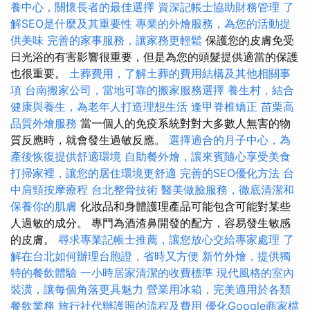
養中心，關懷長者的最佳選擇
資深記帳士協助財務管理
了
解SEO是什麼及其重要性
專業的外燴服務，為您的活動提
供美味
完善的家事服務，讓家務更輕鬆
保護您的皮膚免受
日光浴的有害影響很重要，但是為您的頭髮提供適當的保護
也很重要。
土葬費用，了解土葬的費用結構及其他相關事
項
台南搬家公司，當地可靠的搬家服務選擇
養生村，結合
健康與養生，為老年人打造理想生活
逢甲脊椎矯正
苗栗高
品質外燴服務
當一個人的免疫系統對對大多數人無害的物
質反應時，就會發生過敏反應。
選擇適合的月子中心，為
產後恢復提供舒適環境
自助餐外燴，讓來賓隨心享受美食
打掃家裡，讓您的居住環境更舒適
完善的SEO優化方法
台
中肩頸按摩療程
台北整骨技術
醫美做臉服務，徹底清潔和
保養你的肌膚
化妝品和身體護理產品可能包含可能對某些
人過敏的成分。 專門為酒渣鼻開發的配方，容易發生敏感
的皮膚。
尋求專業記帳士推薦，讓您放心交給專家處理
了
解在台北如何辦理台胞證，省時又方便
新竹外燴，提供獨
特的餐飲體驗
一小時居家清潔的收費標準
現代風格的室內
裝潢，讓每個角落更具魅力
營業用冰箱，完美適用於各類
餐飲業務
旅行社代辦護照的流程及費用
優化Google商家檔