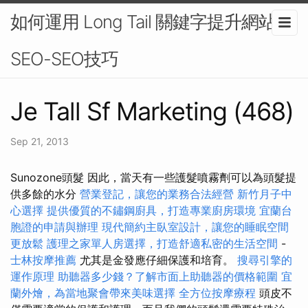
如何運用 Long Tail 關鍵字提升網站
SEO-SEO技巧
Je Tall Sf Marketing (468)
Sep 21, 2013
Sunozone頭髮 因此，當天有一些護髮噴霧劑可以為頭髮提
供多餘的水分
營業登記，讓您的業務合法經營
新竹月子中
心選擇
提供優質的不鏽鋼廚具，打造專業廚房環境
宜蘭台
胞證的申請與辦理
現代簡約主臥室設計，讓您的睡眠空間
更放鬆
護理之家單人房選擇，打造舒適私密的生活空間
-
士林按摩推薦
尤其是金發應仔細保護和培育。
搜尋引擎的
運作原理
助聽器多少錢？了解市面上助聽器的價格範圍
宜
蘭外燴，為當地聚會帶來美味選擇
全方位按摩療程
頭皮不