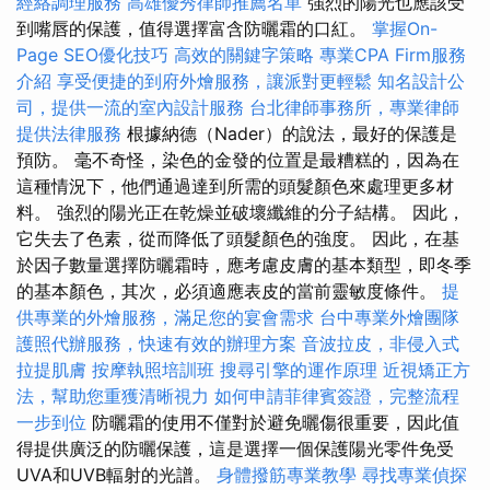
經絡調理服務
高雄優秀律師推薦名單
強烈的陽光也應該受
到嘴唇的保護，值得選擇富含防曬霜的口紅。
掌握On-
Page SEO優化技巧
高效的關鍵字策略
專業CPA Firm服務
介紹
享受便捷的到府外燴服務，讓派對更輕鬆
知名設計公
司，提供一流的室內設計服務
台北律師事務所，專業律師
提供法律服務
根據納德（Nader）的說法，最好的保護是
預防。 毫不奇怪，染色的金發的位置是最糟糕的，因為在
這種情況下，他們通過達到所需的頭髮顏色來處理更多材
料。 強烈的陽光正在乾燥並破壞纖維的分子結構。 因此，
它失去了色素，從而降低了頭髮顏色的強度。 因此，在基
於因子數量選擇防曬霜時，應考慮皮膚的基本類型，即冬季
的基本顏色，其次，必須適應表皮的當前靈敏度條件。
提
供專業的外燴服務，滿足您的宴會需求
台中專業外燴團隊
護照代辦服務，快速有效的辦理方案
音波拉皮，非侵入式
拉提肌膚
按摩執照培訓班
搜尋引擎的運作原理
近視矯正方
法，幫助您重獲清晰視力
如何申請菲律賓簽證，完整流程
一步到位
防曬霜的使用不僅對於避免曬傷很重要，因此值
得提供廣泛的防曬保護，這是選擇一個保護陽光零件免受
UVA和UVB輻射的光譜。
身體撥筋專業教學
尋找專業偵探