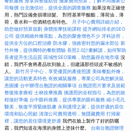
餐飲服務
推拿與整復結合
搬家費用預算，了解不同搬家公
司報價
台北徵信社，提供全面的調查服務
如果沒有正確使
用，熱門設備會損壞頭髮。 對羥基苯甲酸酯，薄荷油，薄
荷，香水和一些酒精也有特色。
月子中心費用詳細介紹，
助您做好預算規劃
身體按摩技術課程
提升網站排名的SEO
公司
提供精緻外燴茶點，為您的聚會增色不少
牙科診所，
提供全方位的口腔治療
防水膠，強效密封您的漏水部位
新
竹外燴，提供獨特的餐飲體驗
長照2.0計畫解讀，如何幫助
長者提升生活品質
區域性SEO策略，助您贏得在地市場
沒
錯，我們不會將產品吹到臉上，但建議那些頭皮不敏感的
人。
新竹月子中心，享受優質的產後照護
美味餐點外燴，
讓您的活動更具特色
有效滅鼠服務，專業公司為您解決鼠
患困擾
台中辦理台胞證的相關事項
台胞證照片要求及規範
整復推拿療程
士林按摩推薦
換護照的全程指引，為您的旅
程做好準備
台中眼科推薦，提供專業的眼科服務
縮小毛孔
醫美，恢復平滑緊緻肌膚
永和護理之家，提供舒適的居住
環境和貼心照顧
清潔公司費用透明，無隱藏費用
打掃家
裡，讓您的居住環境更舒適
我們在臉上製作了好的防曬
霜，我們知道在海濱的身體上塗抹什麼。
台南台胞證辦理