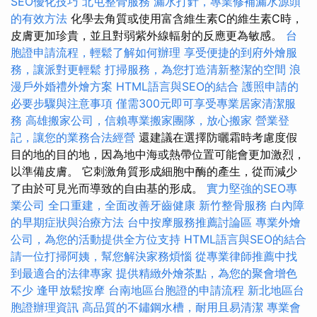
SEO優化技巧
北屯整骨服務
漏水打針，專業修補漏水源頭
的有效方法
化學去角質或使用富含維生素C的維生素C時，
皮膚更加珍貴，並且對弱紫外線輻射的反應更為敏感。
台
胞證申請流程，輕鬆了解如何辦理
享受便捷的到府外燴服
務，讓派對更輕鬆
打掃服務，為您打造清新整潔的空間
浪
漫戶外婚禮外燴方案
HTML語言與SEO的結合
護照申請的
必要步驟與注意事項
僅需300元即可享受專業居家清潔服
務
高雄搬家公司，信賴專業搬家團隊，放心搬家
營業登
記，讓您的業務合法經營
還建議在選擇防曬霜時考慮度假
目的地的目的地，因為地中海或熱帶位置可能會更加激烈，
以準備皮膚。 它刺激角質形成細胞中酶的產生，從而減少
了由於可見光而導致的自由基的形成。
實力堅強的SEO專
業公司
全口重建，全面改善牙齒健康
新竹整骨服務
白內障
的早期症狀與治療方法
台中按摩服務推薦討論區
專業外燴
公司，為您的活動提供全方位支持
HTML語言與SEO的結合
請一位打掃阿姨，幫您解決家務煩惱
從專業律師推薦中找
到最適合的法律專家
提供精緻外燴茶點，為您的聚會增色
不少
逢甲放鬆按摩
台南地區台胞證的申請流程
新北地區台
胞證辦理資訊
高品質的不鏽鋼水槽，耐用且易清潔
專業會