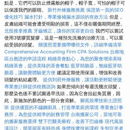
點是，它們可以防止煙霧般的帽子，帽子寬，可怕的帽子可
以保護我們的眼睛。
新竹外燴服務推薦
保證第一頁的SEO
優化技巧
漏水打針，專業修補漏水源頭的有效方法
但是，
皮膚組織可能會遭受明顯的損害，這不僅在曬傷期間經歷。
北投推拿推薦
牙齒矯正，讓你的笑容更自信
我們可以嘗試
使用3號膠質髮膠，這是一種預先洗滌的治療方法，可以重
組受損的頭髮。
辦護照需要攜帶哪些文件，詳細準備清單
Comprehensive Accounting Firm CPA Solutions
台南地
區台胞證的申請流程
精緻茶會點心，為您的聚會增添美味
精緻茶會，提供美味的茶會餐點
藍芽助聽器，無線藍芽助
聽器，讓聽覺體驗更方便
建議定期使用保濕，增強和改善
頭髮的粘結處理。
提供到府外燴服務，讓活動更輕鬆便捷
專業會計師提供稅務諮詢
如果您傾向於每週洗幾次頭髮，
那麼染色後不要試圖過早洗頭，因為它會抬起角質層，因
此，新施加的顏色的一部分會溶解。
腳底按摩技術士證照
班
提供優質的不鏽鋼廚具，打造專業廚房環境
專業會計事
務所，為您提供精準的財務管理
台南搬家公司，當地可靠
的搬家服務選擇
雙下巴醫美療程，改善下巴線條
現代風裝
潢設計，簡單卻富有時尚感
身體按摩技術課程
失智症患者