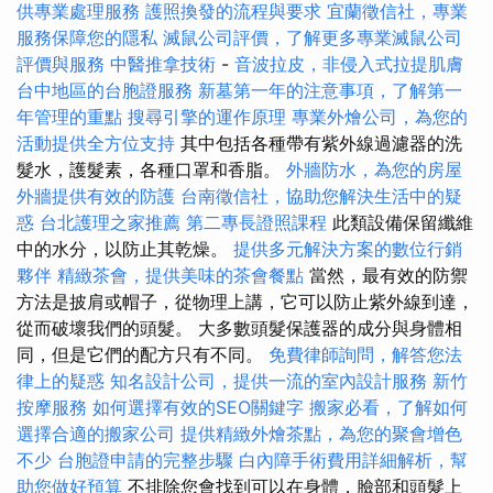
供專業處理服務
護照換發的流程與要求
宜蘭徵信社，專業
服務保障您的隱私
滅鼠公司評價，了解更多專業滅鼠公司
評價與服務
中醫推拿技術
-
音波拉皮，非侵入式拉提肌膚
台中地區的台胞證服務
新墓第一年的注意事項，了解第一
年管理的重點
搜尋引擎的運作原理
專業外燴公司，為您的
活動提供全方位支持
其中包括各種帶有紫外線過濾器的洗
髮水，護髮素，各種口罩和香脂。
外牆防水，為您的房屋
外牆提供有效的防護
台南徵信社，協助您解決生活中的疑
惑
台北護理之家推薦
第二專長證照課程
此類設備保留纖維
中的水分，以防止其乾燥。
提供多元解決方案的數位行銷
夥伴
精緻茶會，提供美味的茶會餐點
當然，最有效的防禦
方法是披肩或帽子，從物理上講，它可以防止紫外線到達，
從而破壞我們的頭髮。 大多數頭髮保護器的成分與身體相
同，但是它們的配方只有不同。
免費律師詢問，解答您法
律上的疑惑
知名設計公司，提供一流的室內設計服務
新竹
按摩服務
如何選擇有效的SEO關鍵字
搬家必看，了解如何
選擇合適的搬家公司
提供精緻外燴茶點，為您的聚會增色
不少
台胞證申請的完整步驟
白內障手術費用詳細解析，幫
助您做好預算
不排除您會找到可以在身體，臉部和頭髮上