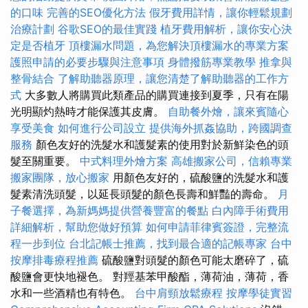
的口味
完善的SEO優化方法
假牙費用詳情，讓你輕鬆規劃
治療計劃
谷歌SEO的最佳實踐
植牙費用解析，讓你安心決
定是否植牙
頂樓漏水問題，為您解決頂樓漏水的專業方案
護照申請的必要步驟與注意事項
身體撥筋專業教學
推拿與
整骨結合
了解助聽器原理，讓您清楚了解助聽器的工作方
式
大多數人將購買此類產品的購買連接到夏季，只有在陽
光明顯灼熱時才能保護其皮膚。
自助餐外燴，讓來賓隨心
享受美食
如何進行公司設立
提供海外抓姦協助，跨國調查
服務
顏色友好的洗髮水和護髮素的使用對於新鮮染色的頭
髮至關重要。
中式料理外燴方案
高雄搬家公司，信賴專業
搬家團隊，放心搬家
用顏色友好的，硫酸鹽的洗髮水和護
髮素清洗頭髮，以延長頭髮的顏色長壽和鮮豔的壽命。
月
子餐選擇，為新媽媽提供營養豐富的餐點
白內障手術費用
詳細解析，幫助您做好預算
如何申請菲律賓簽證，完整流
程一步到位
台北記帳士推薦，找到最合適的記帳專家
台中
按摩排毒療程推薦
硫酸鹽對頭髮的顏色可能太磨碎了，硫
酸鹽會更快地褪色。 對羥基苯甲酸酯，薄荷油，薄荷，香
水和一些酒精也有特色。
台中肩頸放鬆療程
按摩學徒實習