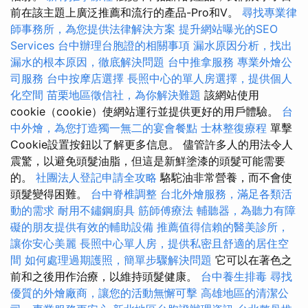
前在該主題上廣泛推薦和流行的產品-Pro和V。
尋找專業律
師事務所，為您提供法律解決方案
提升網站曝光的SEO
Services
台中辦理台胞證的相關事項
漏水原因分析，找出
漏水的根本原因，徹底解決問題
台中推拿服務
專業外燴公
司服務
台中按摩店選擇
長照中心的單人房選擇，提供個人
化空間
苗栗地區徵信社，為你解決難題
該網站使用
cookie（cookie）使網站運行並提供更好的用戶體驗。
台
中外燴，為您打造獨一無二的宴會餐點
士林整復療程
單擊
Cookie設置按鈕以了解更多信息。 儘管許多人的用法令人
震驚，以避免頭髮油脂，但這是新鮮塗漆的頭髮可能需要
的。
社團法人登記申請全攻略
駱駝油非常營養，而不會使
頭髮變得困難。
台中脊椎調整
台北外燴服務，滿足各類活
動的需求
耐用不鏽鋼廚具
筋師傅療法
輔聽器，為聽力有障
礙的朋友提供有效的輔助設備
推薦值得信賴的醫美診所，
讓你安心美麗
長照中心單人房，提供私密且舒適的居住空
間
如何處理過期護照，簡單步驟解決問題
它可以在著色之
前和之後用作治療，以維持頭髮健康。
台中養生排毒
尋找
優質的外燴廠商，讓您的活動無懈可擊
高雄地區的清潔公