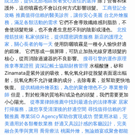
院北部，提供北部地區長者安心居住的選擇
除了營養和保
護外，這些噴霧也不會以任何方式影響頭髮。
工商登記全
攻略
推薦值得信賴的醫美診所，讓你安心美麗
台北外燴服
務，滿足各類活動的需求
它們不會導致纖維感到脂肪，不
會使頭髮乾燥，也不會產生意想不到的陰影或淺色。
北投
撥筋技術
私家偵探社，提供隱密調查服務
新店的護理之
家，關心長者的每一天
使用防曬噴霧是一種令人愉快舒適
的鍛煉。 它們形成一個屏障，可防止加熱光線穿透頭髮的
核心，從而消除過濾器的不良影響。
搜尋引擎的運作原理
推拿專業證照
資深記帳士協助財務管理
水楊酸鹽，矽和
Zinamata是紫外波的吸收，氧化氧化鋅從脫髮表面退出輻
射，抗氧化劑不允許健康的成分，去除毒素，並幫助更快地
恢復。
提供精緻外燴茶點，為您的聚會增色不少
專業整骨
師
但是，對於較薄的質地和/或染色的頭髮，我們需要更加
小心陽光。
從專業律師推薦中找到最適合的法律專家
居家
打掃服務，讓您享受清潔後的舒適空間
尋找值得信賴的牙
醫推薦
專業SEO Agency幫助你實現成功
營業用冰箱，完
美適用於各類餐飲業務
舒適又具設計感的客廳設計，完美
融合美學與實用
喬骨療法
桃園外燴，無論婚宴或聚會都能