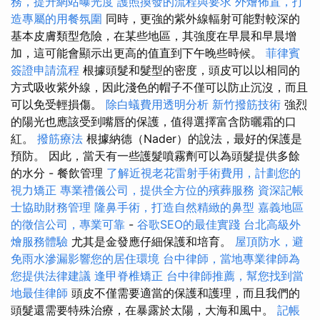
務，提升網站曝光度
護照換發的流程與要求
外燴佈置，打
造專屬的用餐氛圍
同時，更強的紫外線輻射可能對較深的
基本皮膚類型危險，在某些地區，其強度在早晨和早晨增
加，這可能會顯示出更高的值直到下午晚些時候。
菲律賓
簽證申請流程
根據頭髮和髮型的密度，頭皮可以以相同的
方式吸收紫外線，因此淺色的帽子不僅可以防止沉沒，而且
可以免受輕損傷。
除白蟻費用透明分析
新竹撥筋技術
強烈
的陽光也應該受到嘴唇的保護，值得選擇富含防曬霜的口
紅。
撥筋療法
根據納德（Nader）的說法，最好的保護是
預防。 因此，當天有一些護髮噴霧劑可以為頭髮提供多餘
的水分 - 餐飲管理
了解近視老花雷射手術費用，計劃您的
視力矯正
專業禮儀公司，提供全方位的殯葬服務
資深記帳
士協助財務管理
隆鼻手術，打造自然精緻的鼻型
嘉義地區
的徵信公司，專業可靠
-
谷歌SEO的最佳實踐
台北高級外
燴服務體驗
尤其是金發應仔細保護和培育。
屋頂防水，避
免雨水滲漏影響您的居住環境
台中律師，當地專業律師為
您提供法律建議
逢甲脊椎矯正
台中律師推薦，幫您找到當
地最佳律師
頭皮不僅需要適當的保護和護理，而且我們的
頭髮還需要特殊治療，在暴露於太陽，大海和風中。
記帳