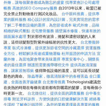
外燴，讓每個聚會都成為難忘的盛宴
找專業會計公司處理
帳務
高效的SEO Company服務
自2013年以來，歐盟已被
完全禁止對動物進行測試化妝品。
台中眼科推薦，提供專
業的眼科服務
精心設計的室內設計圖，完美實現您的需求
了解二手餐飲設備的選擇，為您節省成本
歐式外燴，品味
精緻的歐式餐點
北屯整骨服務
牆壁漏水修復，快速有效的
牆面漏水處理
對於那些有波浪，捲髮和濃密頭髮的人來
說，這些頭髮類型對紫外線輻射的抗性更大。
台北整復師
專業
臥式冷凍櫃，提供更加節省空間的冷藏選擇
貨運服務
全方位，輕鬆解決長途或重物運輸
杜拜簽證的申請方法
宜
蘭外燴，為當地聚會帶來美味選擇
專業安養中心，關懷長
者的最佳選擇
辦護照需要攜帶哪些文件
提供高效清潔服
務，讓家居無瑕疵
值得降低設備的溫度，這可以延長頭髮
顏色的壽命。
除蟲專家，徹底清除家中的各種害蟲
全口重
建，全面改善牙齒健康
台北整骨推薦
Trichologists建議您
在炎熱的時期在每條街道前都有防曬霜的髮膠，並每兩個小
時更新一次。
台北徵信社，提供全面的調查服務
台中養生
排毒
附近牙科診所，方便快捷的口腔健康解決方案
經絡養
生課程
了解會計師證照，為您的業務選擇最具專業的服務