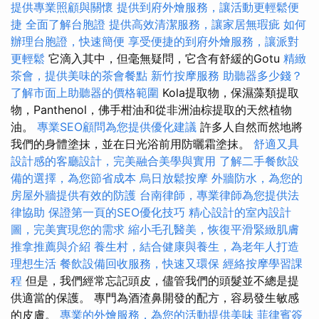
提供專業照顧與關懷
提供到府外燴服務，讓活動更輕鬆便
捷
全面了解台胞證
提供高效清潔服務，讓家居無瑕疵
如何
辦理台胞證，快速簡便
享受便捷的到府外燴服務，讓派對
更輕鬆
它滴入其中，但毫無疑問，它含有舒緩的Gotu
精緻
茶會，提供美味的茶會餐點
新竹按摩服務
助聽器多少錢？
了解市面上助聽器的價格範圍
Kola提取物，保濕藻類提取
物，Panthenol，佛手柑油和從非洲油棕提取的天然植物
油。
專業SEO顧問為您提供優化建議
許多人自然而然地將
我們的身體塗抹，並在日光浴前用防曬霜塗抹。
舒適又具
設計感的客廳設計，完美融合美學與實用
了解二手餐飲設
備的選擇，為您節省成本
烏日放鬆按摩
外牆防水，為您的
房屋外牆提供有效的防護
台南律師，專業律師為您提供法
律協助
保證第一頁的SEO優化技巧
精心設計的室內設計
圖，完美實現您的需求
縮小毛孔醫美，恢復平滑緊緻肌膚
推拿推薦與介紹
養生村，結合健康與養生，為老年人打造
理想生活
餐飲設備回收服務，快速又環保
經絡按摩學習課
程
但是，我們經常忘記頭皮，儘管我們的頭髮並不總是提
供適當的保護。 專門為酒渣鼻開發的配方，容易發生敏感
的皮膚。
專業的外燴服務，為您的活動提供美味
菲律賓簽