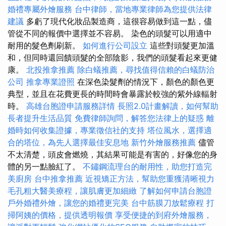
婚禮專屬外燴服務
台中律師，當地專業律師為您提供法律
建議
多虧了現代化妝品製造商，這很容易做到這一點，儘
管從不同的報價中選擇並不容易。 染色的頭髮可以用適中
耐用的髮色劑刷新。
如何進行公司設立
這些對頭髮更加溫
和，但同時還回饋頭髮的全部陰影，我們的頭髮看起來更健
康。
北投推拿推薦
除白蟻推薦，尋找值得信賴的白蟻防治
公司
推拿專業證照
在深色染髮劑的情況下，顏色的顏色更
典型，並且在花費更長的時間時會暴露於較強的紫外線輻射
時。
高雄台胞證申請服務詳情
長照2.0計畫解讀，如何幫助
長者提升生活品質
免費律師詢問，解答您法律上的疑惑
離
婚時如何收集證據，專業徵信社的支持
塔位風水，選擇適
合的塔位，為先人選擇最佳安息地
新竹外燴服務推薦
儘管
不太清楚，頭皮會燃燒，其結果可能是有害的，好像您的身
體的另一點臉紅了。
不鏽鋼流理台的耐用性，助您打造完
美廚房
台中推拿推薦
近視矯正方法，幫助您重獲清晰視力
毛孔粗大醫美療程，讓肌膚更加細緻
了解如何申請台胞證
戶外婚禮外燴，讓您的婚禮更完美
台中筋膜刀放鬆療程
打
掃阿姨的價格，提供透明報價
享受便捷的到府外燴服務，