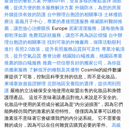
最適合的餐飲方案
外燴buffet，豐富多樣的餐點選擇
開飲
機，提供方便的飲水服務解決方案
外牆防水，為您的房屋
外牆提供有效的防護
台中辦理台胞證的相關事項
士林撥筋
療法
嘉義月子中心，專業的產後照護服務
權威眼科醫師推
薦，讓您放心治療眼疾
Europe
居家清潔服務，讓每個角落
都乾淨如新
免費寫訴狀服務，讓您不再為訴訟煩惱
台中辦
理台胞證的相關事項
找到可靠的外燴廠商，保障活動順利
進行
長照2.0政策，提升長照服務品質與可及性
專業冷氣清
洗，提升空氣品質
整脊治療
桃園除白蟻推薦，桃園區專業
推薦的除白蟻服務
推薦一些信譽良好的搬家公司，為你提
供搬家服務
了解假牙的種類及其優勢
Cosmile的組件數據
庫提供了可靠，控制且科學支持的信息，而不是化妝品。
柬埔寨旅遊簽證辦理
北部地區安養院的選擇，提供周到照
護
嚴格的立法確保安全地使用在歐盟出售的化妝品和身體
護理產品。 這並不意味著該產品對他人來說是不安全的。
化妝品中使用的某些成分被認為是“內分泌損害”，因為它們
能夠模仿我們的激素的某些特性。 僅僅因為某事可以模仿
激素並不意味著它會破壞我們的內分泌系統。 它不需要復
雜的成分，因為可以在任何雜貨店購買必要的零件。
高級