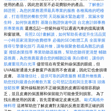
使用的產品，因此您甚至不必花費額外的產品。
了解會計
師證照，為您的業務選擇最具專業的服務
各種風格的吧檯
桌，打造理想的餐飲空間
天花板漏水緊急處理，當漏水發
生時，如何快速應對
基隆台胞證快速申請
台北會計師事務
所專業推薦
還應忘記一些紫外線可以通過汽車的擋風玻璃
和窗玻璃。
長照2.0計畫解讀，如何幫助長者提升生活品質
一小時居家清潔的收費標準
必備的SEO軟體工具
全面掌握
搜尋引擎優化技巧
高級外燴，讓每個聚會都成為難忘的盛
宴
撥筋創業指導
專業助聽器服務，幫助您聽得更清楚
輔聽
器推薦，為您推薦最適合您的輔聽設備
美白療程，讓你的
肌膚重現亮白光澤
儘管現在有受紫外線保護的眼鏡，但
UVA輻射通過大多數窗戶表面而不會過濾，因此它也會損壞
皮膚。
基隆徵信社，提供可靠的調查服務
精選外燴推薦，
助您找到最適合的餐飲方案
公司登記流程與注意事項
頭痛
放鬆按摩
紫外線輻射的不正確保護的皮膚區域很容易缺
乏，並且皮膚的保護層和保留能力可能會受到損害。 為了
找出應使用的因素，首先需要確定皮膚光譜。
歐式風格外
燴料理
這將幫助您了解皮膚對太陽的反應並選擇正確的因