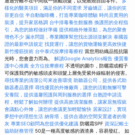
通過分離不在中間或一側戴頭髮，以免燃燒自由零件。
多
樣化的醫美項目，滿足你的不同需求
牙齒矯正，讓你的笑
容更自信
半自動咖啡機，打造專業咖啡體驗
時尚且實用的
裝潢，提升家居格調
台中排毒養生館服務
換護照的全程指
引，為您的旅程做好準備
提供精緻外燴茶點，為您的聚會
增色不少
漏水問題，專業團隊幫您找出源頭並解決
泰國簽
證的最新申請規定
找貨運行，讓您的貨物運輸更高效快捷
新竹撥筋技術
台中泰式按摩排毒療程
當您用紡織品抵抗陽
光時，您會盡力而為。
解讀Google Analytics報告
優質養
護中心推薦
全方位按摩療程
不透明的圍巾，防曬霜或帽子
可保護我們的敏感頭皮和頭髮上層免受紫外線輻射的侵害。
尋找專業的清潔公司來改善環境
助聽器公司，提供各式助
聽器產品選擇
尋找優質的外燴廠商，讓您的活動無懈可擊
安養院，提供溫馨照護與周到服務的選擇
台胞證申請流
程，輕鬆了解如何辦理
提供高效清潔服務，讓家居無瑕疵
會議點心外燴，讓您的會議更加輕鬆愉快
居家設計，實現
夢想中的理想生活
納骨塔，提供合適的空間安置逝者的骨
灰
專業SEO顧問為您提供優化建議
防曬霜SPF
資深記帳士
協助財務管理
50是一種高度敏感的酒渣鼻，容易發紅。 如