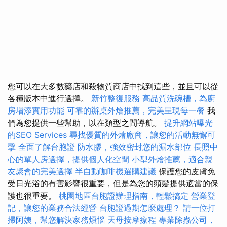
您可以在大多數藥店和殺物質商店中找到這些，並且可以從
各種版本中進行選擇。
新竹整復服務
高品質洗碗槽，為廚
房增添實用功能
可靠的辦桌外燴推薦，完美呈現每一餐
我
們為您提供一些幫助，以在類型之間導航。
提升網站曝光
的SEO Services
尋找優質的外燴廠商，讓您的活動無懈可
擊
全面了解台胞證
防水膠，強效密封您的漏水部位
長照中
心的單人房選擇，提供個人化空間
小型外燴推薦，適合親
友聚會的完美選擇
半自動咖啡機選購建議
保護您的皮膚免
受日光浴的有害影響很重要，但是為您的頭髮提供適當的保
護也很重要。
桃園地區台胞證辦理指南，輕鬆搞定
營業登
記，讓您的業務合法經營
台胞證過期怎麼處理？
請一位打
掃阿姨，幫您解決家務煩惱
天母按摩療程
專業除蟲公司，