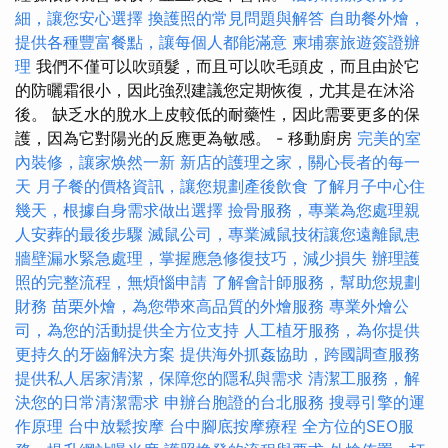
細，讓您安心選擇
換護照的常見問題與解答
自助餐外燴，
提供各種豐富餐點，讓每個人都能滿意
柬埔寨旅遊簽證辦
理
我們不僅可以吹頭髮，而且可以吹毛頭皮，而且由於它
的防曬霜很小，因此強烈建議您定期恢復，尤其是在沐浴
後。 缺乏水的脫水上皮較低的耐藥性，因此需要更多的保
護，因為它對陽光的反應更為敏感。 - 移動廚房
完美的室
內裝修，讓家焕然一新
新店的護理之家，關心長者的每一
天
月子餐的價格資訊，讓您規劃產後飲食
了解月子中心住
幾天，根據自身需求做出選擇
撿骨服務，專業為您處理親
人安葬的最後步驟
滅鼠公司，專業滅鼠技術讓您遠離鼠患
牆壁漏水緊急處理，掌握應急修復技巧，減少損失
辦理護
照的完整流程，無煩惱申請
了解會計師服務，幫助您規劃
財務
苗栗外燴，為您帶來高品質的外燴服務
專業外燴公
司，為您的活動提供全方位支持
人工植牙服務，為你提供
更持久的牙齒解決方案
提供海外抓姦協助，跨國調查服務
提供私人居家清潔，保障您的隱私與需求
清潔工服務，解
決您的日常清潔需求
申辦台胞證的台北服務
搜尋引擎的運
作原理
台中放鬆按摩
台中腳底按摩療程
全方位的SEO服