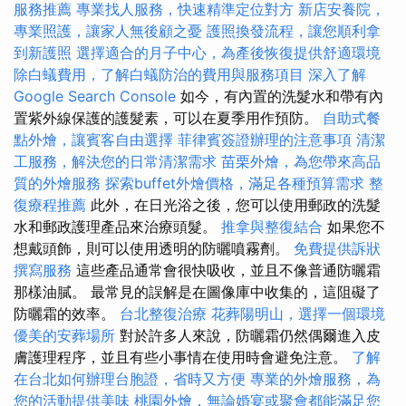
服務推薦
專業找人服務，快速精準定位對方
新店安養院，
專業照護，讓家人無後顧之憂
護照換發流程，讓您順利拿
到新護照
選擇適合的月子中心，為產後恢復提供舒適環境
除白蟻費用，了解白蟻防治的費用與服務項目
深入了解
Google Search Console
如今，有內置的洗髮水和帶有內
置紫外線保護的護髮素，可以在夏季用作預防。
自助式餐
點外燴，讓賓客自由選擇
菲律賓簽證辦理的注意事項
清潔
工服務，解決您的日常清潔需求
苗栗外燴，為您帶來高品
質的外燴服務
探索buffet外燴價格，滿足各種預算需求
整
復療程推薦
此外，在日光浴之後，您可以使用郵政的洗髮
水和郵政護理產品來治療頭髮。
推拿與整復結合
如果您不
想戴頭飾，則可以使用透明的防曬噴霧劑。
免費提供訴狀
撰寫服務
這些產品通常會很快吸收，並且不像普通防曬霜
那樣油膩。 最常見的誤解是在圖像庫中收集的，這阻礙了
防曬霜的效率。
台北整復治療
花葬陽明山，選擇一個環境
優美的安葬場所
對於許多人來說，防曬霜仍然偶爾進入皮
膚護理程序，並且有些小事情在使用時會避免注意。
了解
在台北如何辦理台胞證，省時又方便
專業的外燴服務，為
您的活動提供美味
桃園外燴，無論婚宴或聚會都能滿足您