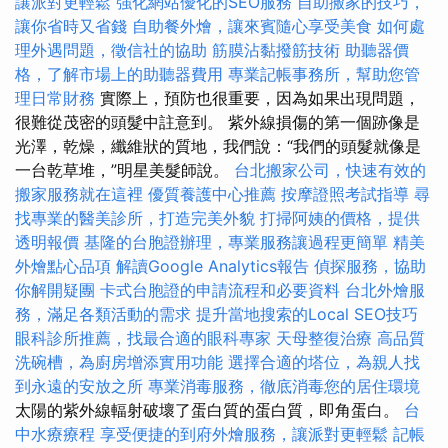
讓派對更輕鬆
強化網站優化的SEO服務
自助搬家的技巧，
讓你省時又省錢
自助餐外燴，讓來賓隨心享受美食
如何處
理外遇問題，徵信社的協助
筋膜沾黏撥筋技術
助聽器價
格，了解市場上的助聽器費用
專業記帳事務所，幫助您管
理日常財務
實際上，預防也很重要，因為如果出現問題，
很難從茂密的頭髮中註意到。 紫外線損傷的第一個跡像是
光澤，乾燥，纖維狀的質地，我們說：“我們的頭髮就像是
一台乾草堆，”明星美髮師說。
台北搬家公司，快速有效的
搬家服務就在這裡
優質養護中心推薦
按摩證照考試指導
尋
找專業的醫美診所，打造完美外貌
打掃阿姨的價格，提供
透明報價
基隆的台胞證辦理，專業服務讓過程更簡單
精美
外燴點心品項
解讀Google Analytics報告
偵探服務，協助
你解開疑團
卡式台胞證的申請流程和必要資料
台北外燴服
務，滿足各類活動的需求
提升當地搜索的Local SEO技巧
眼科診所推薦，找最合適的眼科專家
天母整復治療
高品質
洗碗槽，為廚房增添實用功能
選擇合適的塔位，為親人找
到永遠的安放之所
專業消毒服務，徹底消毒您的居住環境
太陽的紫外線輻射破壞了蛋白質的蛋白質，即角蛋白。
台
中水療療程
享受便捷的到府外燴服務，讓派對更輕鬆
記帳