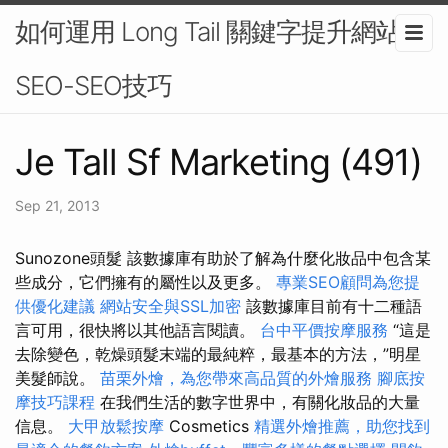
如何運用 Long Tail 關鍵字提升網站
SEO-SEO技巧
Je Tall Sf Marketing (491)
Sep 21, 2013
Sunozone頭髮 該數據庫有助於了解為什麼化妝品中包含某
些成分，它們擁有的屬性以及更多。
專業SEO顧問為您提
供優化建議
網站安全與SSL加密
該數據庫目前有十二種語
言可用，很快將以其他語言閱讀。
台中平價按摩服務
“這是
去除變色，乾燥頭髮末端的最純粹，最基本的方法，”明星
美髮師說。
苗栗外燴，為您帶來高品質的外燴服務
腳底按
摩技巧課程
在我們生活的數字世界中，有關化妝品的大量
信息。
大甲放鬆按摩
Cosmetics
精選外燴推薦，助您找到