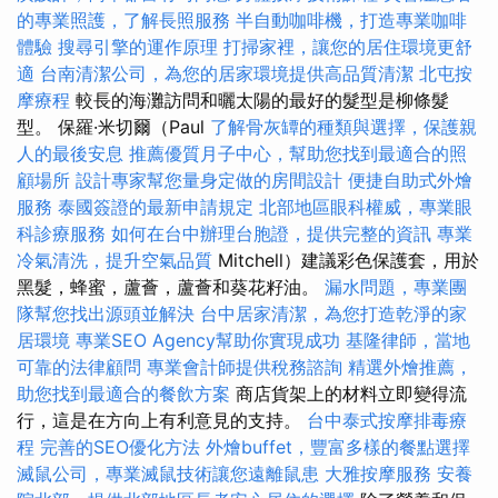
的專業照護，了解長照服務
半自動咖啡機，打造專業咖啡
體驗
搜尋引擎的運作原理
打掃家裡，讓您的居住環境更舒
適
台南清潔公司，為您的居家環境提供高品質清潔
北屯按
摩療程
較長的海灘訪問和曬太陽的最好的髮型是柳條髮
型。 保羅·米切爾（Paul
了解骨灰罈的種類與選擇，保護親
人的最後安息
推薦優質月子中心，幫助您找到最適合的照
顧場所
設計專家幫您量身定做的房間設計
便捷自助式外燴
服務
泰國簽證的最新申請規定
北部地區眼科權威，專業眼
科診療服務
如何在台中辦理台胞證，提供完整的資訊
專業
冷氣清洗，提升空氣品質
Mitchell）建議彩色保護套，用於
黑髮，蜂蜜，蘆薈，蘆薈和葵花籽油。
漏水問題，專業團
隊幫您找出源頭並解決
台中居家清潔，為您打造乾淨的家
居環境
專業SEO Agency幫助你實現成功
基隆律師，當地
可靠的法律顧問
專業會計師提供稅務諮詢
精選外燴推薦，
助您找到最適合的餐飲方案
商店貨架上的材料立即變得流
行，這是在方向上有利意見的支持。
台中泰式按摩排毒療
程
完善的SEO優化方法
外燴buffet，豐富多樣的餐點選擇
滅鼠公司，專業滅鼠技術讓您遠離鼠患
大雅按摩服務
安養