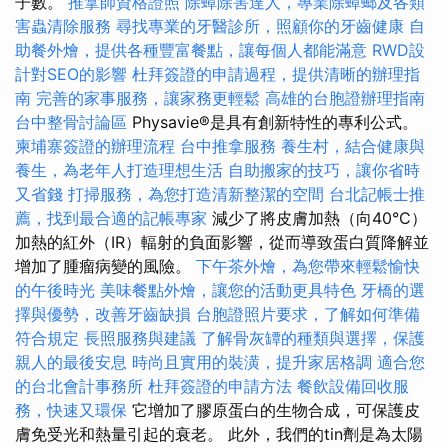
子數。
推拿師資格證照
除蟑除害達人，專業除蟑螂及各類
害蟲清除服務
尋找專業的牙醫診所，照顧你的牙齒健康
自
助餐外燴，提供各種豐富餐點，讓每個人都能滿意
RWD設
計對SEO的影響
杜拜簽證的申請過程，提供清晰的辦理指
南
完善的家事服務，讓家務更輕鬆
高雄的台胞證辦理指南
台中整骨討論區
Physavie®是具有創新特性的專利公式。
柬埔寨簽證的辦理流程
台中推拿服務
養生村，結合健康與
養生，為老年人打造理想生活
自助搬家的技巧，讓你省時
又省錢
打掃服務，為您打造清新整潔的空間
台北記帳士推
薦，找到最合適的記帳專家
減少了將皮膚加熱（向40°C）
加熱的紅外（IR）輻射的負面影響，從而導致蛋白質降解並
增加了腫瘤病變的風險。
下午茶外燴，為您帶來輕鬆愉快
的午後時光
美味餐點外燴，讓您的活動更具特色
牙橋的選
擇與優勢，改善牙齒缺損
台胞證照片要求，了解如何準備
符合規定
長照服務與建議
了解骨灰罈的種類與選擇，保護
親人的最後安息
時尚且實用的裝潢，提升家居格調
適合您
的台北會計事務所
杜拜簽證的申請方法
餐飲設備回收服
務，快速又環保
它增加了膠原蛋白的生物合成，可保護皮
膚免受光和熱量引起的衰老。 此外，我們的tin劑是為太陽