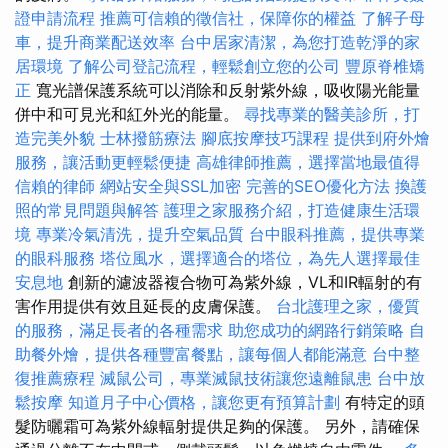
證申請流程
推薦可信賴的徵信社，保障你的權益
了解子母
車，提升商業配送效率
台中居家清潔，為您打造乾淨的家
居環境
了解公司登記流程，輕鬆創立您的公司
豐原脊椎矯
正
寬光譜保護系統可以消除和反射紫外線，吸收陽光能量
併中和可見光和紅外光的能量。
尋找專業的醫美診所，打
造完美外貌
士林撥筋療法
腳底按摩技巧課程
提供到府外燴
服務，讓活動更輕鬆便捷
高雄律師推薦，選擇當地最值得
信賴的律師
網站安全與SSL加密
完善的SEO優化方法
換護
照的常見問題與解答
護理之家服務介紹，打造健康生活環
境
專業冷氣清洗，提升空氣品質
台中眼科推薦，提供專業
的眼科服務
塔位風水，選擇適合的塔位，為先人選擇最佳
安息地
創新的濾波器複合物可為紫外線，VL和IR輻射的有
害作用提供有效且延長的皮膚保護。
台北護理之家，優質
的服務，滿足長者的各種需求
助您成功的網路行銷策略
自
助餐外燴，提供各種豐富餐點，讓每個人都能滿意
台中整
復推薦療程
滅鼠公司，專業滅鼠技術讓您遠離鼠患
台中放
鬆按摩
知道月子中心價格，讓您更有預算計劃
有特定的頭
髮防曬霜可為紫外線輻射提供足夠的保護。 另外，請確保