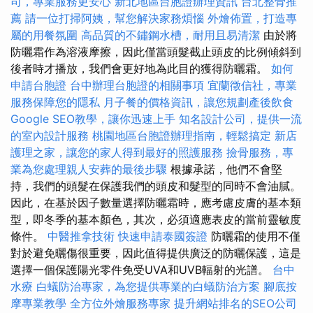
司，專業服務更安心
新北地區台胞證辦理資訊
台北整骨推
薦
請一位打掃阿姨，幫您解決家務煩惱
外燴佈置，打造專
屬的用餐氛圍
高品質的不鏽鋼水槽，耐用且易清潔
由於將
防曬霜作為溶液摩擦，因此僅當頭髮截止頭皮的比例傾斜到
後者時才播放，我們會更好地為此目的獲得防曬霜。
如何
申請台胞證
台中辦理台胞證的相關事項
宜蘭徵信社，專業
服務保障您的隱私
月子餐的價格資訊，讓您規劃產後飲食
Google SEO教學，讓你迅速上手
知名設計公司，提供一流
的室內設計服務
桃園地區台胞證辦理指南，輕鬆搞定
新店
護理之家，讓您的家人得到最好的照護服務
撿骨服務，專
業為您處理親人安葬的最後步驟
根據承諾，他們不會堅
持，我們的頭髮在保護我們的頭皮和髮型的同時不會油膩。
因此，在基於因子數量選擇防曬霜時，應考慮皮膚的基本類
型，即冬季的基本顏色，其次，必須適應表皮的當前靈敏度
條件。
中醫推拿技術
快速申請泰國簽證
防曬霜的使用不僅
對於避免曬傷很重要，因此值得提供廣泛的防曬保護，這是
選擇一個保護陽光零件免受UVA和UVB輻射的光譜。
台中
水療
白蟻防治專家，為您提供專業的白蟻防治方案
腳底按
摩專業教學
全方位外燴服務專家
提升網站排名的SEO公司