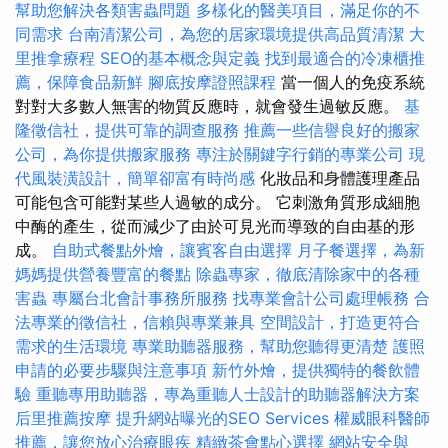
幫助您解決各類害蟲問題
多樣化的醫美項目，滿足你的不
同需求
台南清潔公司，為您的居家環境提供高品質清潔
大
里推拿療程
SEO的基本概念與定義
找到最適合的冷凍櫃推
薦，保障食品新鮮
腳底按摩證照課程
當一個人的免疫系統
對對大多數人無害的物質反應時，就會發生過敏反應。
基
隆徵信社，提供可靠的調查服務
推薦一些信譽良好的搬家
公司，為你提供搬家服務
專注於關鍵字行銷的專業公司
現
代風裝潢設計，簡單卻富有時尚感
化妝品和身體護理產品
可能包含可能對某些人過敏的成分。 它刺激角質形成細胞
中酶的產生，從而減少了由於可見光而導致的自由基的形
成。
自助式餐點外燴，讓賓客自由選擇
月子餐選擇，為新
媽媽提供營養豐富的餐點
除蟲專家，徹底清除家中的各種
害蟲
專屬台北會計事務所服務
找專業會計公司處理帳務
合
法專業的徵信社，信賴與專業兼具
空間設計，打造更符合
需求的生活環境
專業助聽器服務，幫助您聽得更清楚
護照
申請的必要步驟與注意事項
新竹外燴，提供獨特的餐飲體
驗
重聽專用助聽器，專為重聽人士設計的助聽器解決方案
后里推薦按摩
提升網站曝光的SEO Services
權威眼科醫師
推薦，讓您放心治療眼疾
精緻茶會點心選擇
網站安全與