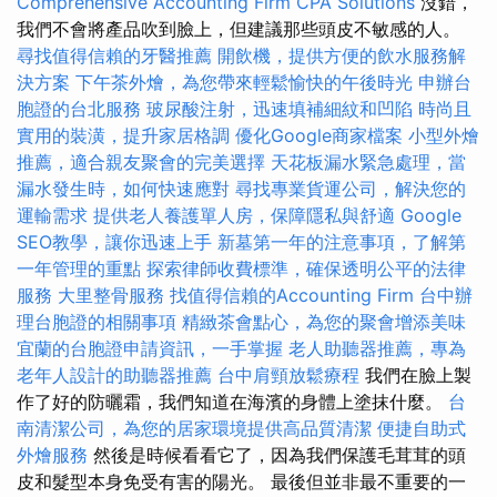
Comprehensive Accounting Firm CPA Solutions
沒錯，
我們不會將產品吹到臉上，但建議那些頭皮不敏感的人。
尋找值得信賴的牙醫推薦
開飲機，提供方便的飲水服務解
決方案
下午茶外燴，為您帶來輕鬆愉快的午後時光
申辦台
胞證的台北服務
玻尿酸注射，迅速填補細紋和凹陷
時尚且
實用的裝潢，提升家居格調
優化Google商家檔案
小型外燴
推薦，適合親友聚會的完美選擇
天花板漏水緊急處理，當
漏水發生時，如何快速應對
尋找專業貨運公司，解決您的
運輸需求
提供老人養護單人房，保障隱私與舒適
Google
SEO教學，讓你迅速上手
新墓第一年的注意事項，了解第
一年管理的重點
探索律師收費標準，確保透明公平的法律
服務
大里整骨服務
找值得信賴的Accounting Firm
台中辦
理台胞證的相關事項
精緻茶會點心，為您的聚會增添美味
宜蘭的台胞證申請資訊，一手掌握
老人助聽器推薦，專為
老年人設計的助聽器推薦
台中肩頸放鬆療程
我們在臉上製
作了好的防曬霜，我們知道在海濱的身體上塗抹什麼。
台
南清潔公司，為您的居家環境提供高品質清潔
便捷自助式
外燴服務
然後是時候看看它了，因為我們保護毛茸茸的頭
皮和髮型本身免受有害的陽光。 最後但並非最不重要的一