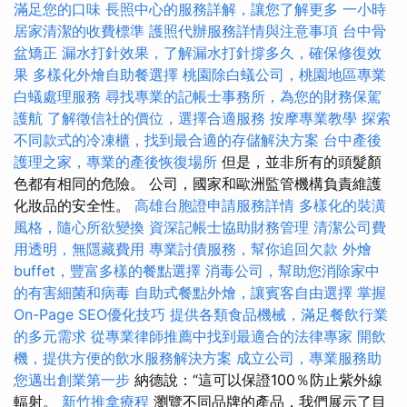
滿足您的口味
長照中心的服務詳解，讓您了解更多
一小時
居家清潔的收費標準
護照代辦服務詳情與注意事項
台中骨
盆矯正
漏水打針效果，了解漏水打針撐多久，確保修復效
果
多樣化外燴自助餐選擇
桃園除白蟻公司，桃園地區專業
白蟻處理服務
尋找專業的記帳士事務所，為您的財務保駕
護航
了解徵信社的價位，選擇合適服務
按摩專業教學
探索
不同款式的冷凍櫃，找到最合適的存儲解決方案
台中產後
護理之家，專業的產後恢復場所
但是，並非所有的頭髮顏
色都有相同的危險。 公司，國家和歐洲監管機構負責維護
化妝品的安全性。
高雄台胞證申請服務詳情
多樣化的裝潢
風格，隨心所欲變換
資深記帳士協助財務管理
清潔公司費
用透明，無隱藏費用
專業討債服務，幫你追回欠款
外燴
buffet，豐富多樣的餐點選擇
消毒公司，幫助您消除家中
的有害細菌和病毒
自助式餐點外燴，讓賓客自由選擇
掌握
On-Page SEO優化技巧
提供各類食品機械，滿足餐飲行業
的多元需求
從專業律師推薦中找到最適合的法律專家
開飲
機，提供方便的飲水服務解決方案
成立公司，專業服務助
您邁出創業第一步
納德說：“這可以保證100％防止紫外線
輻射。
新竹推拿療程
瀏覽不同品牌的產品，我們展示了目