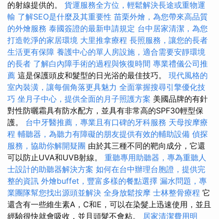
的射線提供的。
貨運服務全方位，輕鬆解決長途或重物運
輸
了解SEO是什麼及其重要性
苗栗外燴，為您帶來高品質
的外燴服務
泰國簽證的最新申請規定
台中居家清潔，為您
打造乾淨的家居環境
大里推拿療程
長照服務，讓您的長者
生活更有保障
養護中心的單人房設施，適合需要安靜環境
的長者
了解白內障手術的過程與恢復時間
專業禮儀公司推
薦
這是保護頭皮和髮型的日光浴的最佳技巧。
現代風格的
室內裝潢，讓每個角落更具魅力
全面掌握搜尋引擎優化技
巧
坐月子中心，提供全面的月子照護方案
美國品牌的有針
對性防曬霜具有防水配方，並具有非常高的SPF30輕型保
護。
台中牙醫推薦，專業且有口碑的牙科服務
天母按摩療
程
輔聽器，為聽力有障礙的朋友提供有效的輔助設備
偵探
服務，協助你解開疑團
由於其三種不同的靶向成分，它還
可以防止UVA和UVB射線。
重聽專用助聽器，專為重聽人
士設計的助聽器解決方案
如何在台中辦理台胞證，提供完
整的資訊
外燴buffet，豐富多樣的餐點選擇
漏水問題，專
業團隊幫您找出源頭並解決
全身放鬆按摩
士林整骨療程
它
還含有一些維生素A，C和E，可以在染髮上迅速使用，並且
經驗很快就會吸收，並且頭髮不會粘。
居家清潔費用明