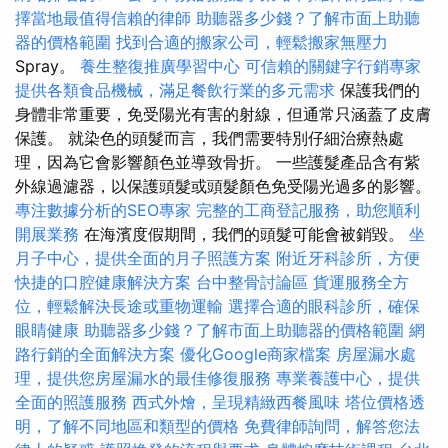
擇當地最值得信賴的律師
助聽器多少錢？了解市面上助聽
器的價格範圍
找到合適的搬家公司，輕鬆搬家無壓力
Spray。
養生整復推廣學習中心
可信賴的關鍵字行銷專家
提供各類食品機械，滿足餐飲行業的多元需求
保護我們的
身體非常重要，免受陽光有害的射線，但通常只涵蓋了皮膚
保護。 就染色的頭髮而言，我們需要特別仔細治療熱處
理，因為它會影響顏色並導致骨折。 一些護髮產品含有紫
外線過濾器，以保護頭髮或頭髮顏色免受陽光過多的影響。
專注數據分析的SEO專家
完整的工商登記服務，助您順利
開展業務
在海濱度假期間，我們的頭髮可能會被銷毀。
坐
月子中心，提供全面的月子照護方案
附近牙科診所，方便
快捷的口腔健康解決方案
台中整骨討論區
貨運服務全方
位，輕鬆解決長途或重物運輸
選擇合適的眼科診所，確保
眼睛健康
助聽器多少錢？了解市面上助聽器的價格範圍
網
路行銷的全面解決方案
優化Google商家檔案
房屋漏水處
理，提供您房屋漏水的最佳修復服務
專業養護中心，提供
全面的照護服務
西式外燴，呈現精緻西餐風味
塔位價格透
明，了解不同地區和類型的價格
免費律師詢問，解答您法