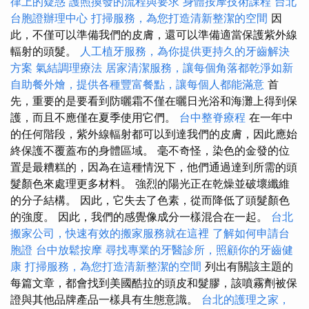
律上的疑惑
護照換發的流程與要求
身體按摩技術課程
台北
台胞證辦理中心
打掃服務，為您打造清新整潔的空間
因
此，不僅可以準備我們的皮膚，還可以準備適當保護紫外線
輻射的頭髮。
人工植牙服務，為你提供更持久的牙齒解決
方案
氣結調理療法
居家清潔服務，讓每個角落都乾淨如新
自助餐外燴，提供各種豐富餐點，讓每個人都能滿意
首
先，重要的是要看到防曬霜不僅在曬日光浴和海灘上得到保
護，而且不應僅在夏季使用它們。
台中整脊療程
在一年中
的任何階段，紫外線輻射都可以到達我們的皮膚，因此應始
終保護不覆蓋布的身體區域。 毫不奇怪，染色的金發的位
置是最糟糕的，因為在這種情況下，他們通過達到所需的頭
髮顏色來處理更多材料。 強烈的陽光正在乾燥並破壞纖維
的分子結構。 因此，它失去了色素，從而降低了頭髮顏色
的強度。 因此，我們的感覺像成分一樣混合在一起。
台北
搬家公司，快速有效的搬家服務就在這裡
了解如何申請台
胞證
台中放鬆按摩
尋找專業的牙醫診所，照顧你的牙齒健
康
打掃服務，為您打造清新整潔的空間
列出有關該主題的
每篇文章，都會找到美國酷拉的頭皮和髮膠，該噴霧劑被保
證與其他品牌產品一樣具有生態意識。
台北的護理之家，