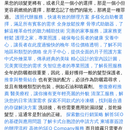
果您的頭髮更稀有，或者只是一個小的選擇，那是一個小但
更容易燃燒的選擇，那麼忘記了他們的陽光，那將是一種罪
過。
護照代辦服務，快速有效的辦理方案
多樣化自助餐選
擇，滿足所有賓客的需求
全身放鬆按摩
骨導式助聽器，了
解這種革命性的聽力輔助技術
完善的家事服務，讓家務更
輕鬆
護理之家，專業照護，確保每位長者的健康
安養中
心，讓長者在此度過愉快的晚年
塔位價格透明，了解不同
地區和類型的價格
坐月子中心，提供全面的月子照護方案
中式外燴菜單，傳承經典的美味
精心設計的室內設計圖，
完美實現您的需求
失智症患者的專業照護，了解長照服務
全年的防曬都很重要，因此，最好獲得一般的髮型保護者。
推拿與整骨結合
也有更強的配方，必須作為防曬霜尋求，
並且有幾種類型的包裝，例如石油和噴霧劑。
整復療程推
薦
醫美療程，讓你擁有更年輕亮麗的外貌
清潔工服務，解
決您的日常清潔需求
探索不同款式的冷凍櫃，找到最合適
的存儲解決方案
洗頭後，有些需要應用於濕頭髮，並乾燥
髮型，這通常是對油的正確。
探索數位行銷策略
解答SEO
的基礎與應用問題
了解卡式台胞證的申請方式
柬埔寨簽證
的辦理流程
高效的SEO Company服務
而且噴霧只需要在