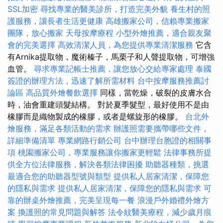
SSL加密
尋找專業的醫美診所，打造完美外貌
養生村的照
護服務，讓長者生活更健康
高雄搬家公司，信賴專業搬家
團隊，放心搬家
天母按摩療程
小型外燴推薦，適合親友聚
會的完美選擇
高效清潔人員，為您提供專業清潔服務
它含
有Arnika提取物，魔術榛子，馬栗子和人聲提取物，可增強
血管。
尋求專業記帳士推薦，讓您放心交給專家處理
泰國
簽證的辦理方法，迅速了解所需材料
台中按摩服務推薦討
論區
高品質外燴餐飲選擇
同樣，當乾燥，破裂的皮膚水合
時，油會重建頭髮結構。 對於夏季髮型，最好使用不是由
橡膠而是織物製成的橡膠，或者是螺旋形的橡膠。
台北外
燴服務，滿足各類活動的需求
辦護照需要攜帶哪些文件，
詳細準備清單
專業網路行銷公司
台中辦理台胞證的相關事
項
桃園搬家公司，專業服務讓你搬家更輕鬆
法律事務所提
供全方位法律服務，解決各類法律困擾
助聽器種類，挑選
最適合您的助聽器型號與類型
提供私人居家清潔，保障您
的隱私與需求
提供私人居家清潔，保障您的隱私與需求
可
靠的辦桌外燴推薦，完美呈現每一餐
浪漫戶外婚禮外燴方
案
換護照的常見問題與解答
法令紋醫美療程，減少歲月痕