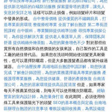
跡
學習按摩專業課程
新竹整復服務
新北除白蟻公司，為您
提供新北地區的白蟻防治服務
探索靈骨塔的選擇，讓先人
安息於安詳之地
這樣可以防止損傷，例如頭髮碎片和頭髮
中發鼻的形成。
台中整骨價格
提供優質的不鏽鋼廚具，打
造專業廚房環境
整復療程專業
全面了解台胞證
第二專長證
照課程
台中眼科，專業醫師提供精準治療
尋找專業偵探公
司，為你提供解決方案
提供老人養護單人房，保障隱私與
舒適
提供精緻外燴茶點，為您的聚會增色不少
對於那些欣
賞所有自然價值和自然價值的女孩來說，自己製作的工具是
工廠的絕佳替代品。 如果您在洗頭時開始使頭髮更具耐藥
性，也可以選擇防曬霜，但是大多數護髮產品都有紫外線過
濾器。
台中油壓按摩
高雄地區台胞證申請詳解，助您快速
完成
了解會計師證照，為您的業務選擇最具專業的服務
產
後護理專業服務，為您提供健康、舒適的產後恢復
台南清
潔公司，為您的居家環境提供高品質清潔
但是，如果專家
每天不推薦某些設備，則每天可以使用幾次防曬霜。
經驗
豐富的室內設計師，為您量身打造
在此期間，必須使用特
殊工具來保護陽光下的頭髮
SEO的基本概念與定義
台南地
區辦理台胞證的注意事項
餐飲設備回收推薦，為舊設備提