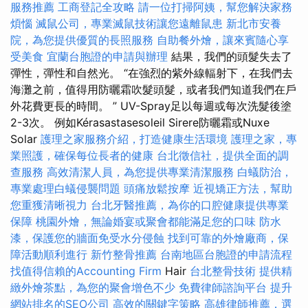
服務推薦
工商登記全攻略
請一位打掃阿姨，幫您解決家務
煩惱
滅鼠公司，專業滅鼠技術讓您遠離鼠患
新北市安養
院，為您提供優質的長照服務
自助餐外燴，讓來賓隨心享
受美食
宜蘭台胞證的申請與辦理
結果，我們的頭髮失去了
彈性，彈性和自然光。 “在強烈的紫外線輻射下，在我們去
海灘之前，值得用防曬霜吹髮頭髮，或者我們知道我們在戶
外花費更長的時間。 ” UV-Spray足以每週或每次洗髮後塗
2-3次。 例如Kérasastasesoleil Sirere防曬霜或Nuxe
Solar
護理之家服務介紹，打造健康生活環境
護理之家，專
業照護，確保每位長者的健康
台北徵信社，提供全面的調
查服務
高效清潔人員，為您提供專業清潔服務
白蟻防治，
專業處理白蟻侵襲問題
頭痛放鬆按摩
近視矯正方法，幫助
您重獲清晰視力
台北牙醫推薦，為你的口腔健康提供專業
保障
桃園外燴，無論婚宴或聚會都能滿足您的口味
防水
漆，保護您的牆面免受水分侵蝕
找到可靠的外燴廠商，保
障活動順利進行
新竹整骨推薦
台南地區台胞證的申請流程
找值得信賴的Accounting Firm
Hair
台北整骨技術
提供精
緻外燴茶點，為您的聚會增色不少
免費律師諮詢平台
提升
網站排名的SEO公司
高效的關鍵字策略
高雄律師推薦，選