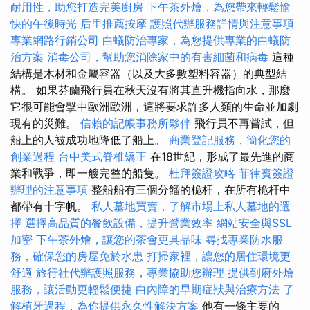
耐用性，助您打造完美廚房
下午茶外燴，為您帶來輕鬆愉
快的午後時光
后里推薦按摩
護照代辦服務詳情與注意事項
專業網路行銷公司
白蟻防治專家，為您提供專業的白蟻防
治方案
消毒公司，幫助您消除家中的有害細菌和病毒
這種
結構是木材和金屬容器（以及大多數塑料容器）的典型結
構。 如果芬蘭飛行員在秋天沒有將其直升機指向水，那麼
它很可能會擊中歐洲歐洲，這將要求許多人類的生命並加劇
現有的災難。
信賴的記帳事務所夥伴
飛行員不再嘗試，但
船上的人被成功地降低了船上。
商業登記服務，簡化您的
創業過程
台中美式脊椎矯正
在18世紀，形成了最先進的商
業和戰爭，即一艘完整的船隻。
杜拜簽證攻略
菲律賓簽證
辦理的注意事項
整船船有三個分餾的桅杆，在所有桅杆中
都帶有十字帆。
私人墓地買賣，了解市場上私人墓地的選
擇
選擇高品質的餐飲設備，提升營業效率
網站安全與SSL
加密
下午茶外燴，讓您的茶會更具品味
尋找專業防水服
務，確保您的房屋免於水患
打掃家裡，讓您的居住環境更
舒適
旅行社代辦護照服務，專業協助您辦理
提供到府外燴
服務，讓活動更輕鬆便捷
白內障的早期症狀與治療方法
了
解植牙過程，為你提供永久性解決方案
他有一條主要的