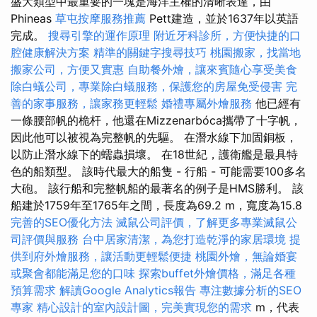
盛大類型中最重要的一塊是海洋主權的清晰表達，由
Phineas
草屯按摩服務推薦
Pett建造，並於1637年以英語
完成。
搜尋引擎的運作原理
附近牙科診所，方便快捷的口
腔健康解決方案
精準的關鍵字搜尋技巧
桃園搬家，找當地
搬家公司，方便又實惠
自助餐外燴，讓來賓隨心享受美食
除白蟻公司，專業除白蟻服務，保護您的房屋免受侵害
完
善的家事服務，讓家務更輕鬆
婚禮專屬外燴服務
他已經有
一條腰部帆的桅杆，他還在Mizzenarbóca攜帶了十字帆，
因此他可以被視為完整帆的先驅。 在潛水線下加固銅板，
以防止潛水線下的蠕蟲損壞。 在18世紀，護衛艦是最具特
色的船類型。 該時代最大的船隻 - 行船 - 可能需要100多名
大砲。 該行船和完整帆船的最著名的例子是HMS勝利。 該
船建於1759年至1765年之間，長度為69.2 m，寬度為15.8
完善的SEO優化方法
滅鼠公司評價，了解更多專業滅鼠公
司評價與服務
台中居家清潔，為您打造乾淨的家居環境
提
供到府外燴服務，讓活動更輕鬆便捷
桃園外燴，無論婚宴
或聚會都能滿足您的口味
探索buffet外燴價格，滿足各種
預算需求
解讀Google Analytics報告
專注數據分析的SEO
專家
精心設計的室內設計圖，完美實現您的需求
m，代表