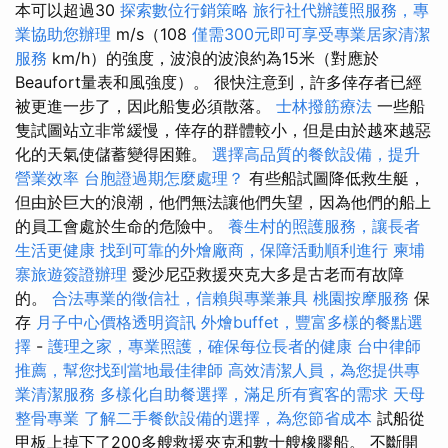
本可以超過30
探索數位行銷策略
旅行社代辦護照服務，專
業協助您辦理
m/s（108
僅需300元即可享受專業居家清潔
服務
km/h）的強度，波浪的波浪約為15米（對應於
Beaufort量表和風強度）。 很快注意到，許多倖存者已經
被更進一步了，因此船隻必須散落。
士林撥筋療法
一些船
隻試圖站立非常緩慢，倖存的群體較小，但是由於越來越惡
化的天氣使儲蓄變得困難。
選擇高品質的餐飲設備，提升
營業效率
台胞證過期怎麼處理？
有些船試圖降低救生艇，
但由於巨大的浪潮，他們無法讓他們失望，因為他們的船上
的員工會處於生命的危險中。
養生村的照護服務，讓長者
生活更健康
找到可靠的外燴廠商，保障活動順利進行
柬埔
寨旅遊簽證辦理
愛沙尼亞救援夾克大多是古老而有故障
的。
合法專業的徵信社，信賴與專業兼具
桃園按摩服務
保
存
月子中心價格透明資訊
外燴buffet，豐富多樣的餐點選
擇
-
護理之家，專業照護，確保每位長者的健康
台中律師
推薦，幫您找到當地最佳律師
高效清潔人員，為您提供專
業清潔服務
多樣化自助餐選擇，滿足所有賓客的需求
天母
整骨專業
了解二手餐飲設備的選擇，為您節省成本
試船從
甲板上掉下了200多艘救援夾克和數十艘橡膠船。 不斷開