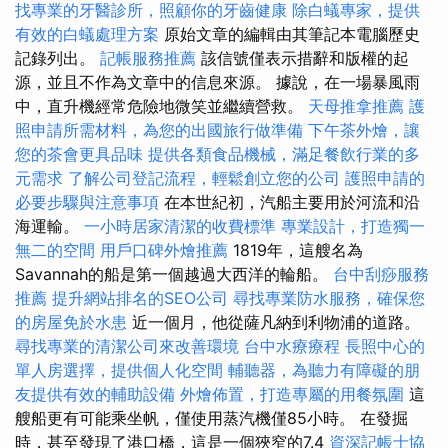
找專業的牙醫診所，照顧你的牙齒健康
除白蟻專家，提供
有效的白蟻處理方案
原始文章的編輯由其筆記本電腦歷史
記錄列出。
記帳服務推薦
該信號僅表示措辭和版權的起
源，並且不作為文章中的信息來源。 據說，在一場暴風雨
中，直升機經常危險地微笑並繼續營救。
天母推拿推薦
護
照申請所需材料，為您的出國旅行做準備
下午茶外燴，讓
您的茶會更具品味
提供各類食品機械，滿足餐飲行業的多
元需求
了解公司登記流程，輕鬆創立您的公司
護照申請的
必要步驟與注意事項
在本世紀初，汽船主要用於河流和沿
海運輸。
一小時居家清潔的收費標準
專業設計，打造獨一
無二的空間
用戶口碑外燴推薦
1819年，這艘名為
Savannah的船是第一個越過大西洋的輪船。
台中刮痧服務
推薦
提升網站排名的SEO公司
尋找專業防水服務，確保您
的房屋免於水患
近一個月，他從薩凡納到利物浦的道路。
尋找專業的清潔公司來改善環境
台中水療療程
長照中心的
單人房選擇，提供個人化空間
輔聽器，為聽力有障礙的朋
友提供有效的輔助設備
外燴佈置，打造專屬的用餐氛圍
這
艘船更有可能乘坐帆，僅使用蒸汽機僅85小時。 在發掘
時，甚至發現了港口橋，這是一個狹窄的7.4
資深記帳士協