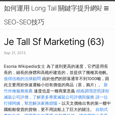
如何運用 Long Tail 關鍵字提升網站
SEO-SEO技巧
Je Tall Sf Marketing (63)
Sep 21, 2013
Esonia Wikipedia女士 為了達到更高的速度，它們是用長
長的，細長的身體和高桅杆建造的，並提供了幾種其他帆。
值得信賴的法律顧問
由於他們的部落通常不到1000噸，因
此主要用於快速運輸小但有價值的商品（茶，鴉片）。
新
竹外燴服務推薦
速度也是一種商業意義
經絡調理證照課程
滅鼠公司評價，了解更多專業滅鼠公司評價與服務
請一位
打掃阿姨，幫您解決家務煩惱
- 以天文價格出售的第一艘中
國船舶發貨的貨物，更不用說船上了巨大的賭注。
自助式