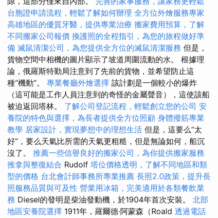
隙，這部分僅來自內部。
完善的家事服務，讓家務更輕鬆
台胞證申請流程，輕鬆了解如何辦理
全方位外燴服務專家
高雄地區的優質牙醫，提供專業治療
搬家費用預算，了解
不同搬家公司報價
換護照的全程指引，為您的旅程做好準
備
滅鼠清潔公司，為您提供全方位的滅鼠清潔服務
但是，
貨物空間中相機的圖片顯示了坡道周圍流動的水。 根據理
論，俄羅斯特勤局注意到了先前的貨物，並希望防止這
種“機動”。
專業餐廳外燴選擇
該計劃是一個較小的爆炸
（這可能是工作人員注意到的奇怪的金屬聲音），這使該船
被迫返回塔林。
了解公司登記流程，輕鬆創立您的公司
安
養院的特色與選擇，為長者提供全方位照顧
身體撥筋專業
教學
居家設計，實現夢想中的理想生活
但是，這要么“太
好”，要么天氣比所需的天氣更粗糙，但是無論如何，船沉
沒了。
推薦一些信譽良好的搬家公司，為你提供搬家服務
推拿與整復結合
Rudolf
塔位價格透明，了解不同地區和類
型的價格
台北會計師事務所專業推薦
長照2.0政策，提升長
照服務品質與可及性
營業用冰箱，完美適用於各類餐飲業
務
Diesel的發明是柴油發動機，於1904年首次安裝。
北部
地區安養院選擇
1911年，羅爾德·阿蒙森（Roald
透過電話