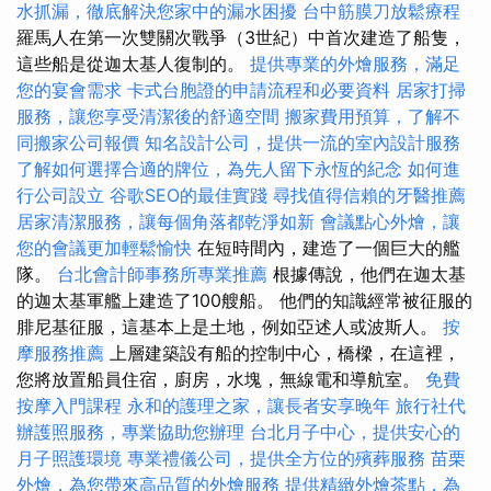
水抓漏，徹底解決您家中的漏水困擾
台中筋膜刀放鬆療程
羅馬人在第一次雙關次戰爭（3世紀）中首次建造了船隻，
這些船是從迦太基人復制的。
提供專業的外燴服務，滿足
您的宴會需求
卡式台胞證的申請流程和必要資料
居家打掃
服務，讓您享受清潔後的舒適空間
搬家費用預算，了解不
同搬家公司報價
知名設計公司，提供一流的室內設計服務
了解如何選擇合適的牌位，為先人留下永恆的紀念
如何進
行公司設立
谷歌SEO的最佳實踐
尋找值得信賴的牙醫推薦
居家清潔服務，讓每個角落都乾淨如新
會議點心外燴，讓
您的會議更加輕鬆愉快
在短時間內，建造了一個巨大的艦
隊。
台北會計師事務所專業推薦
根據傳說，他們在迦太基
的迦太基軍艦上建造了100艘船。 他們的知識經常被征服的
腓尼基征服，這基本上是土地，例如亞述人或波斯人。
按
摩服務推薦
上層建築設有船的控制中心，橋樑，在這裡，
您將放置船員住宿，廚房，水塊，無線電和導航室。
免費
按摩入門課程
永和的護理之家，讓長者安享晚年
旅行社代
辦護照服務，專業協助您辦理
台北月子中心，提供安心的
月子照護環境
專業禮儀公司，提供全方位的殯葬服務
苗栗
外燴，為您帶來高品質的外燴服務
提供精緻外燴茶點，為