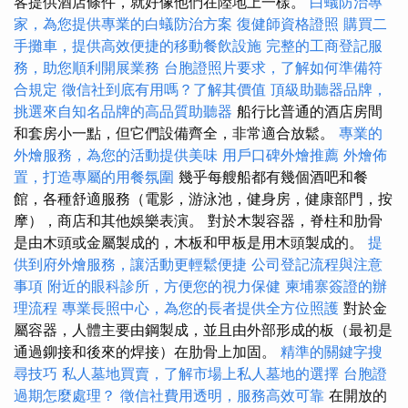
客提供酒店條件，就好像他們在陸地上一樣。
白蟻防治專
家，為您提供專業的白蟻防治方案
復健師資格證照
購買二
手攤車，提供高效便捷的移動餐飲設施
完整的工商登記服
務，助您順利開展業務
台胞證照片要求，了解如何準備符
合規定
徵信社到底有用嗎？了解其價值
頂級助聽器品牌，
挑選來自知名品牌的高品質助聽器
船行比普通的酒店房間
和套房小一點，但它們設備齊全，非常適合放鬆。
專業的
外燴服務，為您的活動提供美味
用戶口碑外燴推薦
外燴佈
置，打造專屬的用餐氛圍
幾乎每艘船都有幾個酒吧和餐
館，各種舒適服務（電影，游泳池，健身房，健康部門，按
摩），商店和其他娛樂表演。 對於木製容器，脊柱和肋骨
是由木頭或金屬製成的，木板和甲板是用木頭製成的。
提
供到府外燴服務，讓活動更輕鬆便捷
公司登記流程與注意
事項
附近的眼科診所，方便您的視力保健
柬埔寨簽證的辦
理流程
專業長照中心，為您的長者提供全方位照護
對於金
屬容器，人體主要由鋼製成，並且由外部形成的板（最初是
通過鉚接和後來的焊接）在肋骨上加固。
精準的關鍵字搜
尋技巧
私人墓地買賣，了解市場上私人墓地的選擇
台胞證
過期怎麼處理？
徵信社費用透明，服務高效可靠
在開放的