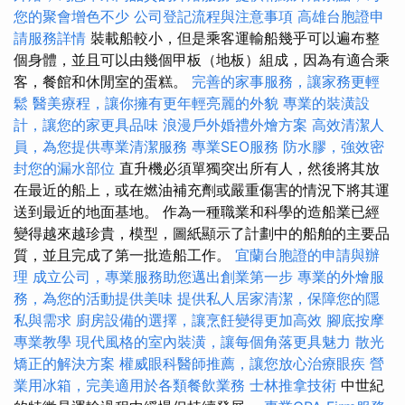
您的聚會增色不少
公司登記流程與注意事項
高雄台胞證申
請服務詳情
裝載船較小，但是乘客運輸船幾乎可以遍布整
個身體，並且可以由幾個甲板（地板）組成，因為有適合乘
客，餐館和休閒室的蛋糕。
完善的家事服務，讓家務更輕
鬆
醫美療程，讓你擁有更年輕亮麗的外貌
專業的裝潢設
計，讓您的家更具品味
浪漫戶外婚禮外燴方案
高效清潔人
員，為您提供專業清潔服務
專業SEO服務
防水膠，強效密
封您的漏水部位
直升機必須單獨突出所有人，然後將其放
在最近的船上，或在燃油補充劑或嚴重傷害的情況下將其運
送到最近的地面基地。 作為一種職業和科學的造船業已經
變得越來越珍貴，模型，圖紙顯示了計劃中的船舶的主要品
質，並且完成了第一批造船工作。
宜蘭台胞證的申請與辦
理
成立公司，專業服務助您邁出創業第一步
專業的外燴服
務，為您的活動提供美味
提供私人居家清潔，保障您的隱
私與需求
廚房設備的選擇，讓烹飪變得更加高效
腳底按摩
專業教學
現代風格的室內裝潢，讓每個角落更具魅力
散光
矯正的解決方案
權威眼科醫師推薦，讓您放心治療眼疾
營
業用冰箱，完美適用於各類餐飲業務
士林推拿技術
中世紀