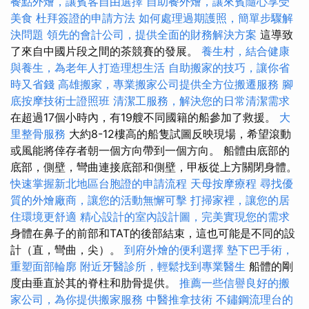
餐點外燴，讓賓客自由選擇
自助餐外燴，讓來賓隨心享受
美食
杜拜簽證的申請方法
如何處理過期護照，簡單步驟解
決問題
領先的會計公司，提供全面的財務解決方案
這導致
了來自中國片段之間的茶競賽的發展。
養生村，結合健康
與養生，為老年人打造理想生活
自助搬家的技巧，讓你省
時又省錢
高雄搬家，專業搬家公司提供全方位搬遷服務
腳
底按摩技術士證照班
清潔工服務，解決您的日常清潔需求
在超過17個小時內，有19艘不同國籍的船參加了救援。
大
里整骨服務
大約8-12樓高的船隻試圖反映現場，希望滾動
或風能將倖存者朝一個方向帶到一個方向。 船體由底部的
底部，側壁，彎曲連接底部和側壁，甲板從上方關閉身體。
快速掌握新北地區台胞證的申請流程
天母按摩療程
尋找優
質的外燴廠商，讓您的活動無懈可擊
打掃家裡，讓您的居
住環境更舒適
精心設計的室內設計圖，完美實現您的需求
身體在鼻子的前部和TAT的後部結束，這也可能是不同的設
計（直，彎曲，尖）。
到府外燴的便利選擇
墊下巴手術，
重塑面部輪廓
附近牙醫診所，輕鬆找到專業醫生
船體的剛
度由垂直於其的脊柱和肋骨提供。
推薦一些信譽良好的搬
家公司，為你提供搬家服務
中醫推拿技術
不鏽鋼流理台的