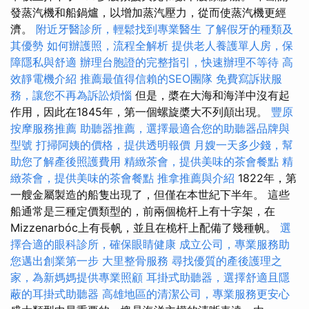
發蒸汽機和船鍋爐，以增加蒸汽壓力，從而使蒸汽機更經
濟。
附近牙醫診所，輕鬆找到專業醫生
了解假牙的種類及
其優勢
如何辦護照，流程全解析
提供老人養護單人房，保
障隱私與舒適
辦理台胞證的完整指引，快速辦理不等待
高
效靜電機介紹
推薦最值得信賴的SEO團隊
免費寫訴狀服
務，讓您不再為訴訟煩惱
但是，槳在大海和海洋中沒有起
作用，因此在1845年，第一個螺旋槳大不列顛出現。
豐原
按摩服務推薦
助聽器推薦，選擇最適合您的助聽器品牌與
型號
打掃阿姨的價格，提供透明報價
月嫂一天多少錢，幫
助您了解產後照護費用
精緻茶會，提供美味的茶會餐點
精
緻茶會，提供美味的茶會餐點
推拿推薦與介紹
1822年，第
一艘金屬製造的船隻出現了，但僅在本世紀下半年。 這些
船通常是三種定價類型的，前兩個桅杆上有十字架，在
Mizzenarbóc上有長帆，並且在桅杆上配備了幾種帆。
選
擇合適的眼科診所，確保眼睛健康
成立公司，專業服務助
您邁出創業第一步
大里整骨服務
尋找優質的產後護理之
家，為新媽媽提供專業照顧
耳掛式助聽器，選擇舒適且隱
蔽的耳掛式助聽器
高雄地區的清潔公司，專業服務更安心