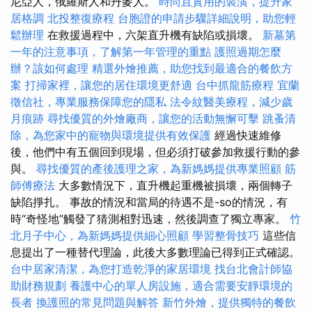
尼亞人，俄羅斯人和丹麥人。
時尚且實用的裝潢，提升家
居格調
北投整復療程
台胞證的申請步驟詳細說明，助您輕
鬆辦理
在救援過程中，六架直升機有缺陷或損壞。
新墓第
一年的注意事項，了解第一年管理的重點
護照過期怎麼
辦？該如何處理
精選外燴推薦，助您找到最適合的餐飲方
案
打掃家裡，讓您的居住環境更舒適
台中抓龍筋療程
宜蘭
徵信社，專業服務保障您的隱私
法令紋醫美療程，減少歲
月痕跡
尋找優質的外燴廠商，讓您的活動無懈可擊
跳蚤清
除，為您家中的寵物與環境提供有效保護
經過快速維修
後，他們中有五個回到現場，但必須打破參加救援行動的參
與。
尋找優質的產後護理之家，為新媽媽提供專業照顧
筋
師傅療法
大多數情況下，直升機起重機被損壞，兩個轉子
缺陷掙扎。 事故的情況和當局的待遇不是-so的情況，有
時“奇怪地”觸發了猜測相對迅速，然後調查了獨立專家。
竹
北月子中心，為新媽媽提供細心照顧
學習整骨技巧
這些信
息提出了一種替代理論，此後大多數理論已得到正式確認。
台中居家清潔，為您打造乾淨的家居環境
找台北會計師協
助財務規劃
養護中心的單人房設施，適合需要安靜環境的
長者
換護照的常見問題與解答
新竹外燴，提供獨特的餐飲