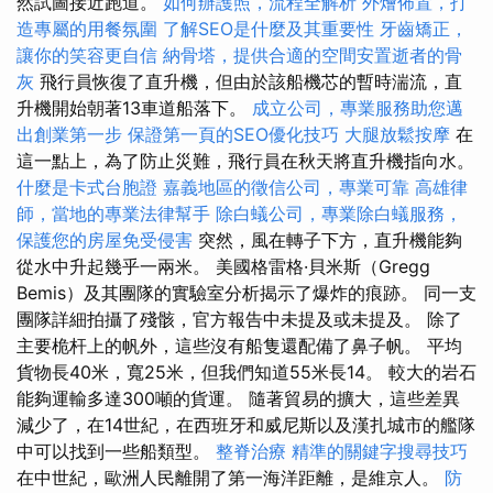
然試圖接近跑道。
如何辦護照，流程全解析
外燴佈置，打
造專屬的用餐氛圍
了解SEO是什麼及其重要性
牙齒矯正，
讓你的笑容更自信
納骨塔，提供合適的空間安置逝者的骨
灰
飛行員恢復了直升機，但由於該船機芯的暫時湍流，直
升機開始朝著13車道船落下。
成立公司，專業服務助您邁
出創業第一步
保證第一頁的SEO優化技巧
大腿放鬆按摩
在
這一點上，為了防止災難，飛行員在秋天將直升機指向水。
什麼是卡式台胞證
嘉義地區的徵信公司，專業可靠
高雄律
師，當地的專業法律幫手
除白蟻公司，專業除白蟻服務，
保護您的房屋免受侵害
突然，風在轉子下方，直升機能夠
從水中升起幾乎一兩米。 美國格雷格·貝米斯（Gregg
Bemis）及其團隊的實驗室分析揭示了爆炸的痕跡。 同一支
團隊詳細拍攝了殘骸，官方報告中未提及或未提及。 除了
主要桅杆上的帆外，這些沒有船隻還配備了鼻子帆。 平均
貨物長40米，寬25米，但我們知道55米長14。 較大的岩石
能夠運輸多達300噸的貨運。 隨著貿易的擴大，這些差異
減少了，在14世紀，在西班牙和威尼斯以及漢扎城市的艦隊
中可以找到一些船類型。
整脊治療
精準的關鍵字搜尋技巧
在中世紀，歐洲人民離開了第一海洋距離，是維京人。
防