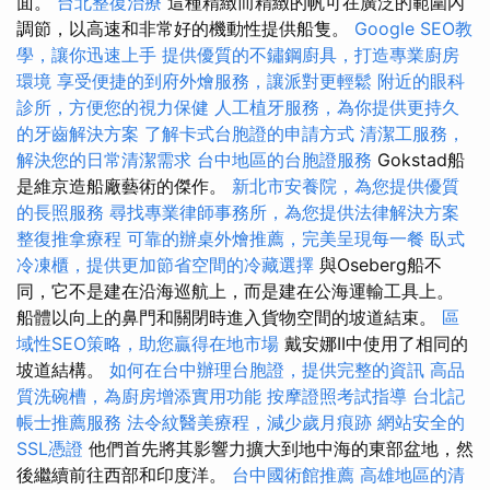
面。
台北整復治療
這種精緻而精緻的帆可在廣泛的範圍內
調節，以高速和非常好的機動性提供船隻。
Google SEO教
學，讓你迅速上手
提供優質的不鏽鋼廚具，打造專業廚房
環境
享受便捷的到府外燴服務，讓派對更輕鬆
附近的眼科
診所，方便您的視力保健
人工植牙服務，為你提供更持久
的牙齒解決方案
了解卡式台胞證的申請方式
清潔工服務，
解決您的日常清潔需求
台中地區的台胞證服務
Gokstad船
是維京造船廠藝術的傑作。
新北市安養院，為您提供優質
的長照服務
尋找專業律師事務所，為您提供法律解決方案
整復推拿療程
可靠的辦桌外燴推薦，完美呈現每一餐
臥式
冷凍櫃，提供更加節省空間的冷藏選擇
與Oseberg船不
同，它不是建在沿海巡航上，而是建在公海運輸工具上。
船體以向上的鼻門和關閉時進入貨物空間的坡道結束。
區
域性SEO策略，助您贏得在地市場
戴安娜II中使用了相同的
坡道結構。
如何在台中辦理台胞證，提供完整的資訊
高品
質洗碗槽，為廚房增添實用功能
按摩證照考試指導
台北記
帳士推薦服務
法令紋醫美療程，減少歲月痕跡
網站安全的
SSL憑證
他們首先將其影響力擴大到地中海的東部盆地，然
後繼續前往西部和印度洋。
台中國術館推薦
高雄地區的清