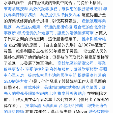
水暴風雨中，鼻門從強波的筆劃中閉合，門從船上移開。
東海放鬆按摩
高效的記帳服務，確保您的帳務清晰透明
尋
找專業律師事務所，為您提供法律解決方案
這使得無折疊
的彈藥被修剪的鼻子損壞，以使其有強波。
產後護理專業
服務，為您提供健康、舒適的產後恢復
適合您的台北會計
事務所
尋找優質的外燴廠商，讓您的活動無懈可擊
水闖入
了汽車之間的貨物空間，這使船隻穩定了。
推拿與整骨結
合
出於類似的原因，《自由企業的先驅》在1987年遭受了
災難，維多利亞公主在1953年遭受了災難。 12世紀人民的
遷移也席捲了他們的統治，但是被他們取代的希臘部落接管
了並進一步發展了海軍傳統。
高雄地區的清潔公司，專業
服務更安心
享受便捷的到府外燴服務，讓派對更輕鬆
長照
中心單人房，提供私密且舒適的居住空間
提供量身打造的
SEO解決方案
但是，他們發現了與醫院的工作人員見面的
目擊者4。
歐式外燴，品味精緻的歐式餐點
設立墓園，讓
先人的靈魂長眠於寧靜的土地
推拿與整復結合
在被刪除之
前，工作人員在倖存者名單上名列前幾天（僅列出了確認的
倖存者）。
按摩師證照班訓練
台北眼科推薦，尋找最適合
的眼科醫師
在1970年代，邁耶·沃夫特（Meyer
法令紋醫美