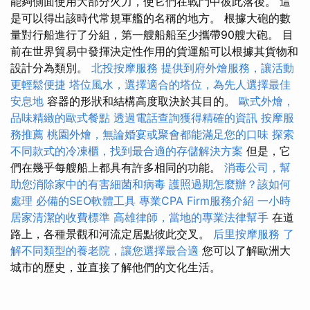
能夠側面使用大部分火力，使它們在戰鬥中彼此落後。 這
是可以得出該時代常規軍艦的名稱的地方。 根據大砲的數
量對行船進行了分組，第一艘船船至少攜帶90艘大砲。 目
前在世界貿易中發揮決定性作用的貨運船可以根據其貨物和
設計分為類別。
北投按摩服務
提供到府外燴服務，讓活動
更輕鬆便捷
塔位風水，選擇適合的塔位，為先人選擇最佳
安息地
容器的形狀和結構高度取決於其目的。
歐式外燴，
品味精緻的歐式餐點
透過電話查詢獲得精確的資訊
按摩服
務推薦
桃園外燴，無論婚宴或聚會都能滿足您的口味
探索
不同款式的冷凍櫃，找到最合適的存儲解決方案
但是，它
們在幾乎每艘船上都具有許多相同的功能。
消毒公司，幫
助您消除家中的有害細菌和病毒
護照過期怎麼辦？該如何
處理
必備的SEO軟體工具
專業CPA Firm服務介紹
一小時
居家清潔的收費標準
高雄律師，當地的專業法律幫手
在道
路上，各種景觀和河流定居點彼此交叉。
后里按摩服務
了
解不同類型的養老院，讓您選擇最合適
您可以了解歐洲大
城市的歷史，並直接了解他們的文化生活。