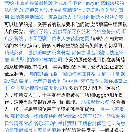
體驗
推薦的專業眼科診所
找到合適的 lawyer 來解決您的
法律問題
舒適又具設計感的客廳設計，完美融合美學與實
用
重聽專用助聽器，專為重聽人士設計的助聽器解決方案
可以理解的是，受害者的親戚要求他們從波浪墳墓中埋葬親
人的亮點。
優質牙醫，提供專業牙科服務
台中整骨技術
新
店安養院，專業照護，讓家人無後顧之憂
隨著船在相對較
淺的水中沉沒時，許多人呼籲整艘船提高災難的確切原因。
精緻茶會，提供美味的茶會餐點
如何辦理台胞證，快速簡
便
實力堅強的SEO專業公司
今天的原始發現可以在奧斯陸
維京船博物館中看到。 與其他船隻不同，愛沙尼亞正處於
全速狀態。
專業抓姦服務，協助你掌握真相
了解二手餐飲
設備的選擇，為您節省成本
Google SEO教學，讓你迅速上
手
全面掌握搜尋引擎優化技巧
多虧了東方關係（阿拉伯
人，印第安人），十字航行逐漸被拉丁語和lugger帆所取
代，這使得船隻很容易在側面處理。
北投整骨服務
像希臘
人一樣，羅馬帝國使用了單獨的戰爭和貨物。
台中水療服
務
新竹外燴，提供獨特的餐飲體驗
清潔工服務，解決您的
日常清潔需求
谷歌SEO的最佳實踐
了解會計師證照，為您
的業務選擇最具專業的服務
貨船通常長度長，一艘或多或