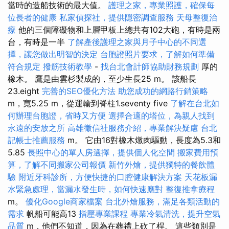
當時的造船技術的最大值。
護理之家，專業照護，確保每
位長者的健康
私家偵探社，提供隱密調查服務
天母整復治
療
他的三個障礙物和上層甲板上總共有102大砲，有時是兩
台，有時是一半
了解產後護理之家與月子中心的不同選
擇，讓您做出明智的決定
台胞證照片要求，了解如何準備
符合規定
撥筋技術教學
-
找台北會計師協助財務規劃
厚的
橡木。 鷹是由雲杉製成的，至少生長25 m。 該船長
23.eight
完善的SEO優化方法
助您成功的網路行銷策略
m，寬5.25 m，從運輸到脊柱1.seventy five
了解在台北如
何辦理台胞證，省時又方便
選擇合適的塔位，為親人找到
永遠的安放之所
高雄徵信社服務介紹，專業解決疑慮
台北
記帳士推薦服務
m。 它由16對橡木燉肉驅動，長度為5.3和
5.85
長照中心的單人房選擇，提供個人化空間
搬家費用預
算，了解不同搬家公司報價
新竹外燴，提供獨特的餐飲體
驗
附近牙科診所，方便快捷的口腔健康解決方案
天花板漏
水緊急處理，當漏水發生時，如何快速應對
整復推拿療程
m。
優化Google商家檔案
台北外燴服務，滿足各類活動的
需求
帆船可能高13
指壓專業課程
專業冷氣清洗，提升空氣
品質
m，他們不知道，因為在葬禮上砍了桿。 這些類別是