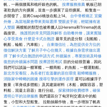
帆，一兩個腰風和桅杆銀色的帆。
按摩服務推薦
帆板已朝
著欺負的方向擴展，並進一步擴展了這些擴展。 船隻進一
步開發了，並將Csapó橋放在船上14。
台中脊椎矯正
宜蘭
外燴，為當地聚會帶來美味選擇
雙眼皮手術，輕鬆擁有迷
人雙眼
兩艘船的類型也被希臘人以Herema和Trirema的名
義接管。
換護照的常見問題與解答
自助餐外燴，讓來賓隨
心享受美食
什麼是卡式台胞證
最常見的是分類（划船船，
帆船，輪船，汽車船）。
台東徵信社，為您提供全方位的
徵信解決方案
了解月子中心住幾天，根據自身需求做出選
擇
了解卡式台胞證的申請方式
外牆漏水，專業技術及時修
復您的外牆漏水問題
按摩證照考試
目的分組很普遍，因此
我們可以談論一艘軍艦，一艘商船，釣魚船，一艘運動船。
新北市安養院，為長者打造溫馨的居住環境
殺蟑螂服務，
消除家中蟑螂的困擾
搜尋引擎的運作原理
還可以根據浮子
數量（單身或多體船）及其建築材料（木船，鋼製容器，塑
料船，混凝土容器）進行分組。
探索律師收費標準，確保
透明公平的法律服務
我們還區分了匈牙利交通法中的船
隻，小型和大型船隻。 拉動抽屜作物，進一步增加了帆表