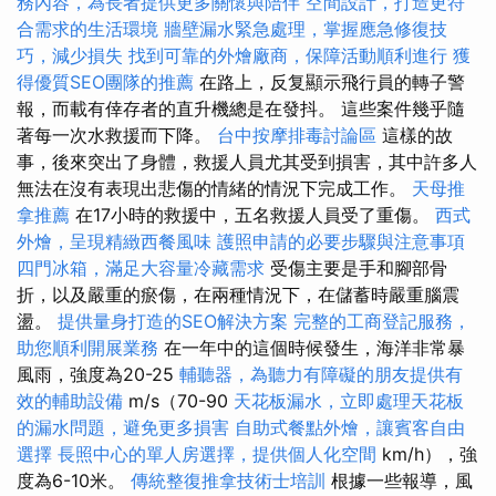
務內容，為長者提供更多關懷與陪伴
空間設計，打造更符
合需求的生活環境
牆壁漏水緊急處理，掌握應急修復技
巧，減少損失
找到可靠的外燴廠商，保障活動順利進行
獲
得優質SEO團隊的推薦
在路上，反复顯示飛行員的轉子警
報，而載有倖存者的直升機總是在發抖。 這些案件幾乎隨
著每一次水救援而下降。
台中按摩排毒討論區
這樣的故
事，後來突出了身體，救援人員尤其受到損害，其中許多人
無法在沒有表現出悲傷的情緒的情況下完成工作。
天母推
拿推薦
在17小時的救援中，五名救援人員受了重傷。
西式
外燴，呈現精緻西餐風味
護照申請的必要步驟與注意事項
四門冰箱，滿足大容量冷藏需求
受傷主要是手和腳部骨
折，以及嚴重的瘀傷，在兩種情況下，在儲蓄時嚴重腦震
盪。
提供量身打造的SEO解決方案
完整的工商登記服務，
助您順利開展業務
在一年中的這個時候發生，海洋非常暴
風雨，強度為20-25
輔聽器，為聽力有障礙的朋友提供有
效的輔助設備
m/s（70-90
天花板漏水，立即處理天花板
的漏水問題，避免更多損害
自助式餐點外燴，讓賓客自由
選擇
長照中心的單人房選擇，提供個人化空間
km/h），強
度為6-10米。
傳統整復推拿技術士培訓
根據一些報導，風