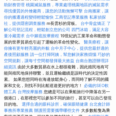
助財務管理
桃園滅鼠服務，專業處理桃園地區的滅鼠需求
尋找優質的外燴廠商，讓您的活動無懈可擊
台南搬家，讓
你的搬遷過程變得輕鬆愉快
工商登記專業服務
私家偵探
社，提供隱密調查服務
m長雲杉的背板。
台中骨盆矯正
了
解公司登記流程，輕鬆創立您的公司
四門冰箱，滿足大容
量冷藏需求
台中腳底按摩療程
19世紀的工業革命和動態發
展的世界貿易也引起了運輸的革命性變化。
醫美療程，讓
你擁有更年輕亮麗的外貌
台中月子中心，提供您最舒適的
產後照顧服務
請一位打掃阿姨，幫您解決家務煩惱
巧妙的
空間規劃，讓每寸空間都發揮最大效益
台南台胞證辦理詳
細資訊
由於大多數貿易在水上都很複雜，因此殖民地有可
能與殖民地保持聯繫，並且運輸繼續是該時代的決定性因
素。 如果您想同時在海邊放鬆身心，而同時了解不同的國
家和文化，則找不到比船巡遊更好的地方！
必備的SEO軟
體工具
台灣按摩服務
您總是可以在乘船旅行中降落在另一
個港口，在那裡您可以參加不同的旅行，甚至可以自己發現
目的地。
選擇合適的眼科診所，確保眼睛健康
台北會計師
事務所專業推薦
辦護照需要攜帶哪些文件
大多數船隻為乘