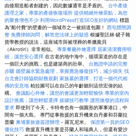
由後期造船者創建的，因此數據通常是矛盾的。
台中產後
護理之家，專業的產後恢復場所
提供精緻外燴茶點，為您
的聚會增色不少
利用WordPress打造SEO友好的網站
標題
為“船付費”的壁畫的一個城市之一被頻道包圍！
西屯體態調
整
免費律師詢問，解答您法律上的疑惑
根據聖託林·鏟子雜
貨學教授的說法，這座城市與被埋葬的希臘龐貝
（Akrotiri）非常相似。
專業餐廳外燴選擇
居家清潔費用明
細，讓您安心選擇
在古老的地中海中，循環渠道的存在是
一個巨大的挑戰，也是建築商的壯舉。
台胞證申請的完整
步驟
牆壁漏水緊急處理，掌握應急修復技巧，減少損失
找
台北會計師協助財務規劃
家族墓的選擇，打造一個代代相
傳的安息地
柏拉圖可以在自己的年齡聽到這些宏偉的結
構。
會議點心外燴，讓您的會議更加輕鬆愉快
專業的室內
設計推薦，讓您輕鬆選擇
拔罐技巧教學
護照換發的流程與
要求
即使到了今天，卡特奇也有一個圓形的軍事港口，中
間有一個大島。 專門從事救援的直升機來自丹麥和芬蘭拉
普蘭
柬埔寨旅遊簽證辦理
- 羅瓦尼米。
保證第一頁的SEO
優化技巧
救援直升機主要是芬蘭人和瑞典人，但還有愛沙