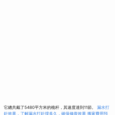
它總共戴了5480平方米的桅杆，其速度達到11節。
漏水打
針效果，了解漏水打針撐多久，確保修復效果
搬家費用預