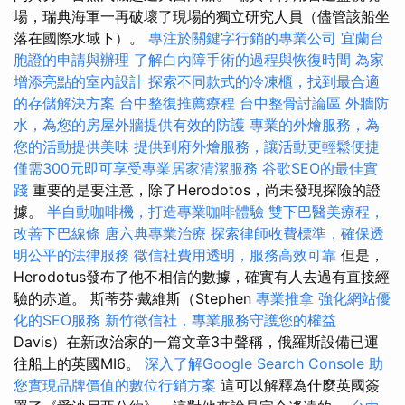
場，瑞典海軍一再破壞了現場的獨立研究人員（儘管該船坐
落在國際水域下）。
專注於關鍵字行銷的專業公司
宜蘭台
胞證的申請與辦理
了解白內障手術的過程與恢復時間
為家
增添亮點的室內設計
探索不同款式的冷凍櫃，找到最合適
的存儲解決方案
台中整復推薦療程
台中整骨討論區
外牆防
水，為您的房屋外牆提供有效的防護
專業的外燴服務，為
您的活動提供美味
提供到府外燴服務，讓活動更輕鬆便捷
僅需300元即可享受專業居家清潔服務
谷歌SEO的最佳實
踐
重要的是要注意，除了Herodotos，尚未發現探險的證
據。
半自動咖啡機，打造專業咖啡體驗
雙下巴醫美療程，
改善下巴線條
唐六典專業治療
探索律師收費標準，確保透
明公平的法律服務
徵信社費用透明，服務高效可靠
但是，
Herodotus發布了他不相信的數據，確實有人去過有直接經
驗的赤道。 斯蒂芬·戴維斯（Stephen
專業推拿
強化網站優
化的SEO服務
新竹徵信社，專業服務守護您的權益
Davis）在新政治家的一篇文章3中聲稱，俄羅斯設備已運
往船上的英國MI6。
深入了解Google Search Console
助
您實現品牌價值的數位行銷方案
這可以解釋為什麼英國簽