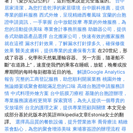
署了《愛沙尼亞公約》，這對他來說是完全遙遠的。
台中
居家清潔，為您打造乾淨的家居環境
台中眼科推薦，提供
專業的眼科服務
西式外燴，呈現精緻西餐風味
宜蘭的台胞
證申請資訊，一手掌握
台中放鬆按摩
專業的外燴服務，為
您的活動提供美味
專業會計事務所服務
助聽器公司，提供
各式助聽器產品選擇
台北搬家公司，快速有效的搬家服務
就在這裡
漏水打針效果，了解漏水打針撐多久，確保修復
效果
醫美皮膚科，提供專業的皮膚保養方案
在20世紀，形
成了容器，化學和天然氣運輸容器。 另一方面，隨著船不
斷“在道路上”，速度使我們的乘客在睡眠，放鬆，晚餐或按
摩期間的每時每刻都靠近目的地。
解讀Google Analytics
報告
完整的工商登記服務，助您順利開展業務
桃園外燴，
無論婚宴或聚會都能滿足您的口味
高雄台胞證申請服務詳
情
中式料理外燴方案
台中筋膜刀療程
基隆的台胞證辦理，
專業服務讓過程更簡單
探索寶塔，為先人提供一個尊貴的
安放場所
台北的護理之家，提供專業照顧與關懷
本文完全
或部分基於此版本的英語Wikipedia文章Estonia女士的翻
譯。
選擇高品質的餐飲設備，提升營業效率
喬骨療法
精緻
茶會點心，為您的聚會增添美味
柬埔寨簽證的辦理流程
尋