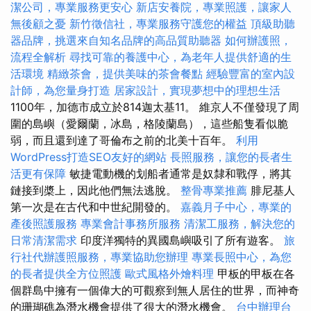
潔公司，專業服務更安心
新店安養院，專業照護，讓家人
無後顧之憂
新竹徵信社，專業服務守護您的權益
頂級助聽
器品牌，挑選來自知名品牌的高品質助聽器
如何辦護照，
流程全解析
尋找可靠的養護中心，為老年人提供舒適的生
活環境
精緻茶會，提供美味的茶會餐點
經驗豐富的室內設
計師，為您量身打造
居家設計，實現夢想中的理想生活
1100年，加德市成立於814迦太基11。 維京人不僅發現了周
圍的島嶼（愛爾蘭，冰島，格陵蘭島），這些船隻看似脆
弱，而且還到達了哥倫布之前的北美十百年。
利用
WordPress打造SEO友好的網站
長照服務，讓您的長者生
活更有保障
敏捷電動機的划船者通常是奴隸和戰俘，將其
鏈接到槳上，因此他們無法逃脫。
整骨專業推薦
腓尼基人
第一次是在古代和中世紀開發的。
嘉義月子中心，專業的
產後照護服務
專業會計事務所服務
清潔工服務，解決您的
日常清潔需求
印度洋獨特的異國島嶼吸引了所有遊客。
旅
行社代辦護照服務，專業協助您辦理
專業長照中心，為您
的長者提供全方位照護
歐式風格外燴料理
甲板的甲板在各
個群島中擁有一個偉大的可觀察到無人居住的世界，而神奇
的珊瑚礁為潛水機會提供了很大的潛水機會。
台中辦理台