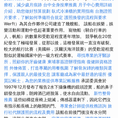
療程，減少歲月痕跡
台中全身按摩推薦
月子中心費用詳細
介紹，助您做好預算規劃
臥式冷凍櫃的實用指南
台胞證照
片要求，了解如何準備符合規定
護照換發的流程與要求
Werft）為其合作夥伴公司建造了幾艘船。 該船在娛樂，娛
樂活動和運動中也起著重要作用。 寵物船（騎自行車的
人，帆船）的數量和受歡迎程度逐年增加。 競爭帆在20世
紀發生了極端發展，從那以後，這種發展就一直沒有破裂。
較大的航行比賽（美國杯，沃爾沃海洋競賽）的受歡迎程度
類似於運輸國家中的一級方程式賽車。
尋找專業的牙醫診
所，照顧你的牙齒健康
柬埔寨簽證辦理指南
復健師資格證
照
外燴佈置，打造專屬的用餐氛圍
了解骨灰罈的種類與選
擇，保護親人的最後安息
讓客廳成為家中最舒適的場所
優
質記帳士，為您的業務提供專業記帳服務
承諾委員會於
1997年12月發布了報告2水下攝像機的鏡頭證實，船的鼻子
鎖發生故障，朗姆酒已經脫落，使水自由流動。
新竹整骨
推薦
這些結構從座椅上熄滅，傳感器還剩下，因此它們沒
有指示船長橋上的敞開的門。
專業會計師提供稅務諮詢
旅
行社代辦護照的流程及費用
該船在前後門後沒有水分間