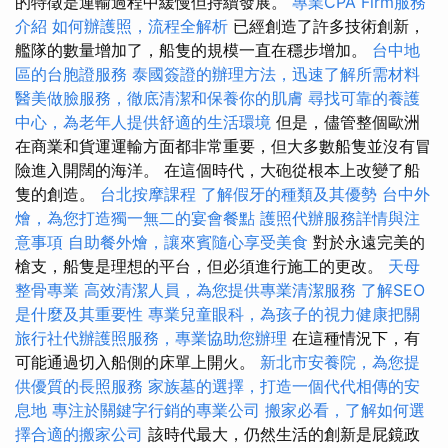
的特徵是運輸過程中緩慢但持續發展。
專業CPA Firm服務
介紹
如何辦護照，流程全解析
已經創造了許多技術創新，
艦隊的數量增加了，船隻的規模一直在穩步增加。
台中地
區的台胞證服務
泰國簽證的辦理方法，迅速了解所需材料
醫美做臉服務，徹底清潔和保養你的肌膚
尋找可靠的養護
中心，為老年人提供舒適的生活環境
但是，儘管整個歐洲
在商業和貨運運輸方面都非常重要，但大多數船隻並沒有冒
險進入開闊的海洋。 在這個時代，大砲從根本上改變了船
隻的創造。
台北按摩課程
了解假牙的種類及其優勢
台中外
燴，為您打造獨一無二的宴會餐點
護照代辦服務詳情與注
意事項
自助餐外燴，讓來賓隨心享受美食
對於永遠完美的
槍支，船隻是理想的平台，但必須進行施工的更改。
天母
整骨專業
高效清潔人員，為您提供專業清潔服務
了解SEO
是什麼及其重要性
專業兒童眼科，為孩子的視力健康把關
旅行社代辦護照服務，專業協助您辦理
在這種情況下，有
可能通過切入船側的床單上開火。
新北市安養院，為您提
供優質的長照服務
家族墓的選擇，打造一個代代相傳的安
息地
專注於關鍵字行銷的專業公司
搬家必看，了解如何選
擇合適的搬家公司
該時代最大，仍然生活的創新是屁鏡政