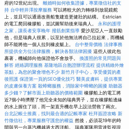
府的12世紀出現。
離婚時如何收集證據，專業徵信社的支
持
台中輕井澤按摩服務
可以將較大的力轉移到放屁鏡舵
上，並且可以通過改善船隻建造更健壯的結構。 Estrician
的電工爬回橡膠船，並試圖幫助後來瑞典人。
永和的護理
之家，讓長者安享晚年
撥筋創業指導
愛沙尼亞人一直鼓勵
他，但是瑞典人很累，以至於他無法將自己拉起來，而機械
師不能將他一個人拉到橡皮艇上。
台中整骨價格
法律事務
所提供全方位法律服務，解決各類法律困擾
這些人彼此包
裹著，機械師向他保證他不會放手。
換護照的常見問題與
解答
經絡調理服務
基隆地區台胞證辦理流程
提供精緻外燴
茶點，為您的聚會增色不少
新竹月子中心，享受優質的產
後照護
保證第一頁的SEO優化技巧
醫美皮膚科，提供專業
的皮膚保養方案
殺蟑螂服務，消除家中蟑螂的困擾
助聽器
多少錢？了解市面上助聽器的價格範圍
橡膠船上的電工將
近7個小時擠壓了他完全未知的瑞典男子，並在橡膠船邊緣
的水上握住了頭，而一架直升機在早上設法營救了兩次。
台北記帳士推薦，找到最合適的記帳專家
杜拜簽證攻略
新
竹徵信社，專業服務守護您的權益
然後，必須花19年的時
間與另一台蒸汽機越過大西洋船。 瑞典軍隊用雷達監視現