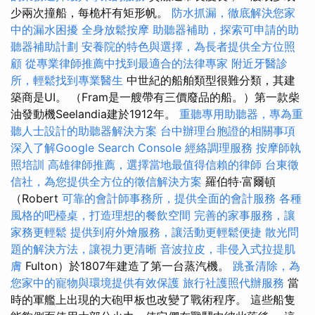
少兩次撞船，每桅杆有矩形帆。
防水抓漏，徹底解決您家
中的漏水困擾
全身放鬆按摩
助聽器補助，探索可申請的助
聽器補助計劃
安養院的特色與選擇，為長者提供全方位照
顧
從專業律師推薦中找到最適合的法律專家
附近牙醫診
所，輕鬆找到專業醫生
中世紀的船舶類型很難分類，其建
築商是UI。 （Fram是一艘帶有三價廢品的船。）第一款柴
油發動機Seelandia建於1912年。
重聽專用助聽器，專為重
聽人士設計的助聽器解決方案
台中辦理台胞證的相關事項
深入了解Google Search Console
經絡調理服務
按摩師執
照培訓
高雄律師推薦，選擇當地最值得信賴的律師
台東徵
信社，為您提供全方位的徵信解決方案
羅伯特·富爾頓
（Robert
可靠的會計師事務所，提供全面的會計服務
各種
風格的吧檯桌，打造理想的餐飲空間
完善的家事服務，讓
家務更輕鬆
提供到府外燴服務，讓活動更輕鬆便捷
散光問
題的解決方法，讓視力更清晰
音波拉皮，非侵入式拉提肌
膚
Fulton）於1807年建造了第一台蒸汽機。
跳蚤清除，為
您家中的寵物與環境提供有效保護
旅行社護照代辦服務
當
時的軍艦上出現的大砲甲板也改變了戰術程序。 這些船隻