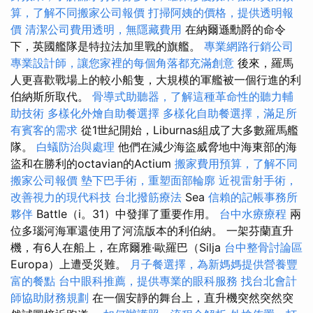
算，了解不同搬家公司報價
打掃阿姨的價格，提供透明報
價
清潔公司費用透明，無隱藏費用
在納爾遜勳爵的命令
下，英國艦隊是特拉法加里戰的旗艦。
專業網路行銷公司
專業設計師，讓您家裡的每個角落都充滿創意
後來，羅馬
人更喜歡戰場上的較小船隻，大規模的軍艦被一個行進的利
伯納斯所取代。
骨導式助聽器，了解這種革命性的聽力輔
助技術
多樣化外燴自助餐選擇
多樣化自助餐選擇，滿足所
有賓客的需求
從1世紀開始，Liburnas組成了大多數羅馬艦
隊。
白蟻防治與處理
他們在減少海盜威脅地中海東部的海
盜和在勝利的octavian的Actium
搬家費用預算，了解不同
搬家公司報價
墊下巴手術，重塑面部輪廓
近視雷射手術，
改善視力的現代科技
台北撥筋療法
Sea
信賴的記帳事務所
夥伴
Battle（i。31）中發揮了重要作用。
台中水療療程
兩
位多瑙河海軍還使用了河流版本的利伯納。 一架芬蘭直升
機，有6人在船上，在席爾雅·歐羅巴（Silja
台中整骨討論區
Europa）上遭受災難。
月子餐選擇，為新媽媽提供營養豐
富的餐點
台中眼科推薦，提供專業的眼科服務
找台北會計
師協助財務規劃
在一個安靜的舞台上，直升機突然突然突