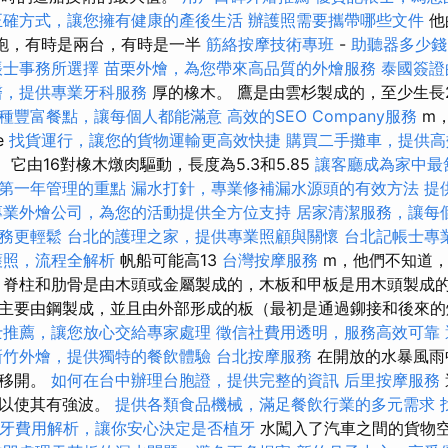
正確方式，讓您擁有健康的產後生活
辦護照需要攜帶哪些文件
他
大砲，有時是兩台，有時是一半
筋絡按摩技術專班
-
助聽器多少錢
帳士事務所選擇
苗栗外燴，為您帶來高品質的外燴服務
泰國簽證
醫，提供專業牙科服務
厚的橡木。 鷹是由雲杉製成的，至少生長25
種豐富餐點，讓每個人都能滿意
高效的SEO Company服務
m，
e
找貨運行，讓您的貨物運輸更高效快捷
購買二手攤車，提供高
。 它由16對橡木燉肉驅動，長度為5.3和5.85
讓客廳成為家中最
第一年管理的重點
漏水打針，專業修補漏水源頭的有效方法
提
專業外燴公司，為您的活動提供全方位支持
居家清潔服務，讓每
務更輕鬆
台北的護理之家，提供專業照顧與關懷
台北記帳士專
護照，流程全解析
帆船可能高13
台灣按摩服務
m，他們不知道
，脊柱和肋骨是由木頭或金屬製成的，木板和甲板是用木頭製成
主要由鋼製成，並且由外部形成的板（最初是通過鉚接和後來的
士推薦，讓您放心交給專家處理
徵信社費用透明，服務高效可靠
新竹外燴，提供獨特的餐飲體驗
台北按摩服務
在開放的水暴風雨
上移開。
如何在台中辦理台胞證，提供完整的資訊
后里按摩服務
，以使其有強波。
提供各類食品機械，滿足餐飲行業的多元需求
牙費用解析，讓你安心決定是否植牙
水闖入了汽車之間的貨物