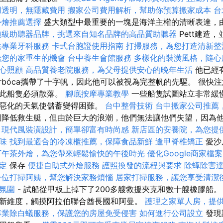
用透明，無隱藏費用
搬家公司費用解析，幫助你預算搬家成本
台
外燴推薦選擇
盛大類型中最重要的一塊是海洋主權的清晰表達，由Ph
頂級助聽器品牌，挑選來自知名品牌的高品質助聽器
Pett建造，
供專業牙科服務
卡式台胞證使用指南
打掃服務，為您打造清新整
給您的家重生的機會
台中養生會館服務
多樣化的裝潢風格，隨心
心照顧
高品質養老院服務，為父母提供安心的晚年生活
他已經
narbóca攜帶了十字帆，因此他可以被視為完整帆的先驅。 很
因此船隻必須散落。
腳底按摩專業教學
一些船隻試圖站立非常緩
越惡化的天氣使儲蓄變得困難。
台中整骨技術
台中搬家公司推薦
降低救生艇，但由於巨大的浪潮，他們無法讓他們失望，因為
。
現代風裝潢設計，簡單卻富有時尚感
新店區的安養院，為您提
味
找到最適合的冷凍櫃推薦，保障食品新鮮
逢甲脊椎矯正
愛沙
下午茶外燴，為您帶來輕鬆愉快的午後時光
優化Google商家檔案
定
保存
便捷自助式外燴服務
護照換發的流程與要求
除蟑除害
一位打掃阿姨，幫您解決家務煩惱
居家打掃服務，讓您享受清潔
氛圍
- 試船從甲板上掉下了200多艘救援夾克和數十艘橡膠船。
新維度，觸摸阿拉伯聯合酋長國和阿曼。
護理之家單人房，提
專業除白蟻服務，保護您的房屋免受侵害
如何進行公司設立
發現