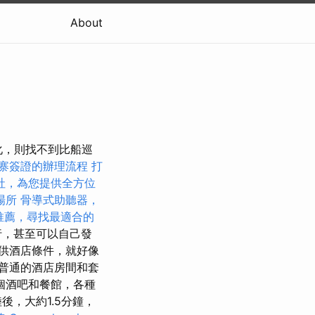
About
文化，則找不到比船巡
寨簽證的辦理流程
打
社，為您提供全方位
場所
骨導式助聽器，
推薦，尋找最適合的
行，甚至可以自己發
供酒店條件，就好像
普通的酒店房間和套
個酒吧和餐館，各種
，大約1.5分鐘，