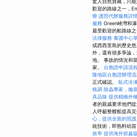
驚人自然寶藏，只
歡迎的路線之一，Eme
療
護照代辦服務詳
服務
Green峽灣
最受歡迎的船路線
法律服務
養護中心
或西西里島的歷史
外，還有很多爭論，
地。 事故的情況和
家。
台胞證申請流
隆地區台胞證辦理流
正式確認。
臥式冷
格調
除蟲專家，徹
具品味
提供精緻外
者的親戚要求他們
人呼籲整艘船提高
心，提供全面的照護
統技術，即熟料幼
效率
提供海外抓姦