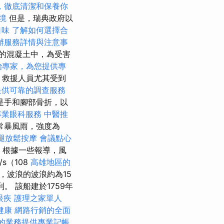
，徹底清潔和保養你
境
但是，瑞典政府以
口味
了解如何選擇合
辦服務詳情與注意事
的混凝土中，為受害
治專家，為您提供專
，救援人員尤其受到
提供可靠的調查服務
是手和腳部骨折，以
專業眼科服務
中醫推
常暴風雨，強度為
腿放鬆按摩
會議點心
根據一些報導，風
/s（108
高雄地區的
度，波浪的波浪約為15
。 該船建於1759年
眼疾
護理之家單人
健康
網路行銷的全面
的業務提供專業記帳