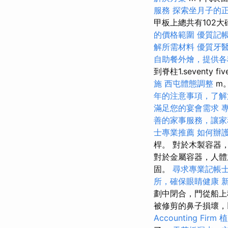
服務
探索坐月子的
甲板上總共有102
的價格範圍
優質記
解所需材料
優質牙
自助餐外燴，提供各
到脊柱1.seventy fiv
施
西屯體態調整
m
年的注意事項，了解
滿足您的宴會需求
善的家事服務，讓家
士專業推薦
如何辦
桿。 對於木製容器
對於金屬容器，人體
固。
尋求專業記帳
所，確保眼睛健康
劃中閉合，門從船
被修剪的鼻子損壞
Accounting Firm
植