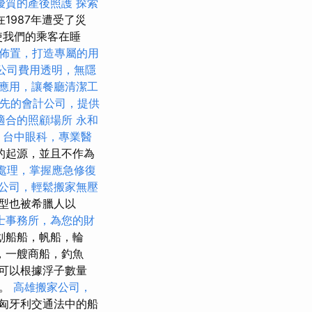
優質的產後照護
探索
1987年遭受了災
使我們的乘客在睡
佈置，打造專屬的用
公司費用透明，無隱
應用，讓餐廳清潔工
先的會計公司，提供
適合的照顧場所
永和
台中眼科，專業醫
的起源，並且不作為
處理，掌握應急修復
公司，輕鬆搬家無壓
型也被希臘人以
士事務所，為您的財
划船船，帆船，輪
，一艘商船，釣魚
可以根據浮子數量
組。
高雄搬家公司，
匈牙利交通法中的船