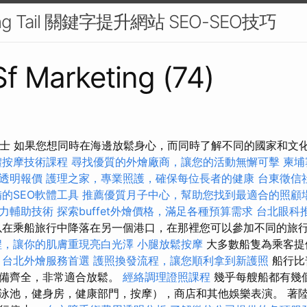
g Tail 關鍵字提升網站 SEO-SEO技巧
 Sf Marketing (74)
ipedia女士 如果您想同時在海邊放鬆身心，而同時了解不同的國家和
體按摩技術課程
尋找優質的外燴廠商，讓您的活動無懈可擊
柬埔
透明報價
護理之家，專業照護，確保每位長者的健康
台東徵信
的SEO軟體工具
推薦優質月子中心，幫助您找到最適合的照顧
力輔助技術
探索buffet外燴價格，滿足各種預算需求
台北眼科
在乘船旅行中降落在另一個港口，在那裡您可以參加不同的旅
程，讓你的肌膚重現亮白光澤
小腿放鬆按摩
大多數船隻為乘客提
。
台北外燴服務首選
護照換發流程，讓您順利拿到新護照
船行比
設備齊全，非常適合放鬆。
經絡調理證照課程
幾乎每艘船都有幾
泳池，健身房，健康部門，按摩），商店和其他娛樂表演。 著陸後