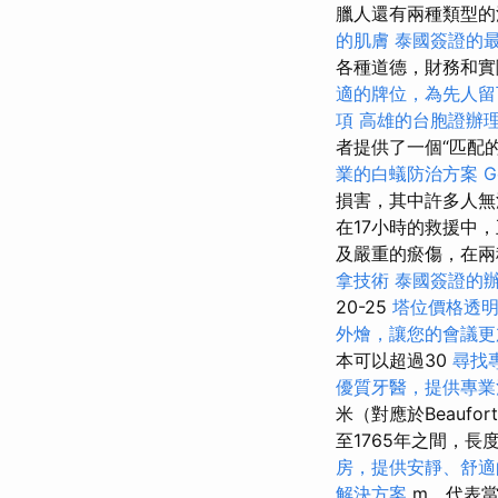
臘人還有兩種類型的
的肌膚
泰國簽證的
各種道德，財務和
適的牌位，為先人留
項
高雄的台胞證辦
者提供了一個“匹配
業的白蟻防治方案
G
損害，其中許多人無
在17小時的救援中
及嚴重的瘀傷，在兩
拿技術
泰國簽證的
20-25
塔位價格透
外燴，讓您的會議更
本可以超過30
尋找
優質牙醫，提供專業
米（對應於Beauf
至1765年之間，長度為
房，提供安靜、舒適
解決方案
m，代表