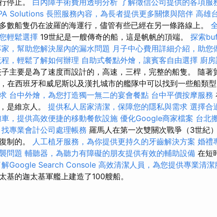
自行停止。
白內障手術費用透明分析
了解徵信公司提供的各項服
PA Solutions
長照服務內容，為長者提供更多關懷與陪伴
高雄
多數船隻仍在波羅的海運行，儘管有些已經在另一條路線上。
您輕鬆選擇
19世紀是一艘傳奇的船，這是帆帆的頂端。
探索bu
專家，幫助您解決屋內的漏水問題
月子中心費用詳細介紹，助您
流程，輕鬆了解如何辦理
自助式餐點外燴，讓賓客自由選擇
廚房
子主要是為了速度而設計的，高速，三桿，完整的船隻。 隨著
紀，在西班牙和威尼斯以及漢扎城市的艦隊中可以找到一些船類
求
台中外燴，為您打造獨一無二的宴會餐點
台中平價按摩服務
離，是維京人。
提供私人居家清潔，保障您的隱私與需求
選擇合
攤車，提供高效便捷的移動餐飲設施
優化Google商家檔案
台北
找專業會計公司處理帳務
羅馬人在第一次雙關次戰爭（3世紀
人復制的。
人工植牙服務，為你提供更持久的牙齒解決方案
婚禮
襲問題
輔聽器，為聽力有障礙的朋友提供有效的輔助設備
在短
Google Search Console
高效清潔人員，為您提供專業清潔
太基的迦太基軍艦上建造了100艘船。