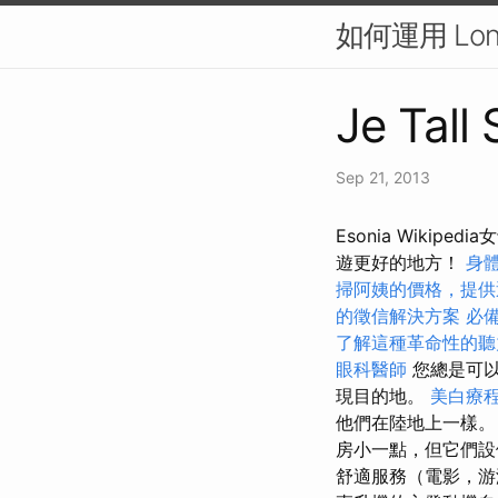
如何運用 Lon
Je Tall
Sep 21, 2013
Esonia Wik
遊更好的地方！
身
掃阿姨的價格，提供
的徵信解決方案
必備
了解這種革命性的聽
眼科醫師
您總是可以
現目的地。
美白療
他們在陸地上一樣
房小一點，但它們
舒適服務（電影，游