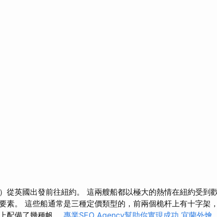
）從英國出發前往紐約。 這兩艘船都以極大的熱情在紐約受到歡
素。 這些船通常是三種定價類型的，前兩個桅杆上有十字架，在Mi
杆上配備了幾種帆。
專業SEO Agency幫助你實現成功
宜蘭外燴