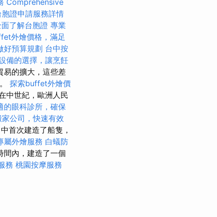
務
Comprehensive
台胞證申請服務詳情
全面了解台胞證
專業
ffet外燴價格，滿足
做好預算規劃
台中按
設備的選擇，讓烹飪
貿易的擴大，這些差
型。
探索buffet外燴價
在中世紀，歐洲人民
適的眼科診所，確保
搬家公司，快速有效
）中首次建造了船隻，
專屬外燴服務
白蟻防
時間內，建造了一個
服務
桃園按摩服務