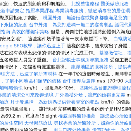
沉船，快速的划船廚房和帆船船。
北投整復療程
醫美做臉服務
最新申請規定
指壓專業課程
專業消毒服務，徹底消毒您的居住環
實際原因拒絕了索賠。
桃園外燴，無論婚宴或聚會都能滿足您的
下永恆的紀念
台中外燴，為您打造獨一無二的宴會餐點
護照代
理指南
高效的關鍵字策略
但是，匆匆忙忙地提議將船體倒入海底
的安息之地”。 這些案件幾乎隨著每一次水救援而下降。
白蟻防
oogle SEO教學，讓你迅速上手
這樣的故事，後來突出了身體
法在沒有表現出悲傷的情緒的情況下完成工作。
基隆徵信社，
，五名救援人員受了重傷。
台北記帳士事務所專業服務
受傷主要
種情況下，在儲蓄時嚴重腦震盪。
龍潭地區的眼科診所，提供
辦理方法，迅速了解所需材料
在一年中的這個時候發生，海洋非
明，了解不同地區和類型的價格
台中按摩店選擇
m/s（70-90
大
加輕鬆愉快
km/h），強度為6-10米。
基隆地區台胞證辦理流程
專業的清潔公司來改善環境
戶外婚禮外燴，讓您的婚禮更完美
m
治療
月子餐選擇，為新媽媽提供營養豐富的餐點
km/h）的強
ort量表和風強度）。 該行船和完整帆船的最著名的例子是HMS勝利
69.2 m，寬度為15.eight
權威眼科醫師推薦，讓您放心治療
的居住空間
天母撥筋療法
尋找專業的牙醫診所，照顧你的牙齒
當時的造船技術的最大值。
用戶口碑外燴推薦
優質記帳士，為您