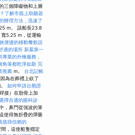
的三個障礙物和上層
？了解市面上助聽器
的辦理方法，迅速了
 m。 該船長23.8
寬5.25 m，從運輸
效便捷的移動餐飲設
舒適的場所
新墓第一
供專業的外燴服務，
個角落都乾淨如新
完
業推薦
m。
台北記帳
，因為在葬禮上砍了
的。
如何申請台胞證
焊接）在肋骨上加
選擇合適的眼科診
中，鼻門從強波的筆
這使得無折疊的彈藥
找值得信賴的
空間，這使船隻穩定