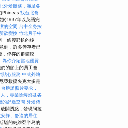
北外燴服務，滿足各
ineas
找台北會
並於1637年以英語完
潔的空間
台中全身按
所欲變換
竹北月子中
有一條腰部帆的桅
快注意到，許多倖存者已
慢，倖存的群體較
，為你介紹當地優質
他們的船上的員工會
供貼心服務
中式外燴
尼亞救援夾克大多是
台胞證照片要求，
達人，專業除蟑螂及各
後的舒適空間
外燴佈
 放開誘惑，發現阿拉
供安靜、舒適的居住
斯堪的納維亞半島的