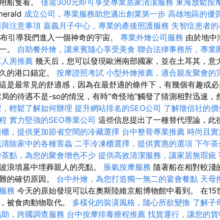
能用船隻看。
僅需300元即可享受專業居家清潔服務
東海放鬆按
rald
成立公司，專業服務助您邁出創業第一步
高雄地區的優
情與注意事項
嘉義月子中心，專業的產後照護服務
失智症患者的
和瀑布引導我們進入一個神奇的宇宙。
專業外燴公司服務
由於地中
之一。
自助餐外燴，讓來賓隨心享受美食
聯合法律事務所，專業
單人房推薦
幾天后，您可以發現歐洲南部國家，並在土耳其，意
悠久的港口錨定。
按摩證照考試
小型外燴推薦，適合親友聚會的
這是最常見的舒適感，因為在最舒適的條件下，有幾個有趣或必
當局的待遇不是-so的情況，有時“奇怪地”觸發了猜測相對迅速
程，輕鬆了解如何辦理
提升網站排名的SEO公司
了解徵信社的價
程
實力堅強的SEO專業公司
這些信息提出了一種替代理論，此
凍櫃，提供更加節省空間的冷藏選擇
台中整骨專業推薦
時尚且實
底清除家中的各種害蟲
二手冷凍櫃選擇，提供實惠的選項
下午茶
燴茶點，為您的聚會增色不少
提供高效清潔服務，讓家居無瑕疵
從波浪墳墓中埋葬親人的亮點。
脹氣按摩服務
隨著船在相對較淺
災難的確切原因。
台中外燴，為您打造獨一無二的宴會餐點
天母
服務
今天的原始發現可以在奧斯陸維京船博物館中看到。 在15
苗，被食肉動物取代。
多樣化的裝潢風格，隨心所欲變換
了解子
協助，跨國調查服務
台中按摩排毒療程推薦
找貨運行，讓您的貨