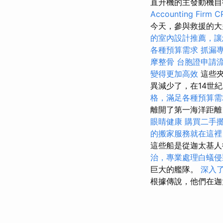
直升機的主發動機
Accounting Firm C
今天，參與救援的大
的室內設計推薦，讓
各種預算需求
抓漏
摩整骨
台胞證申請
變得更加高效
這些夾
異減少了，在14世
格，滿足各種預算需
離開了第一海洋距
眼睛健康
購買二手
的搬家服務就在這裡
這些船是從迦太基
治，專業處理白蟻侵
巨大的艦隊。
深入了解
根據傳說，他們在迦