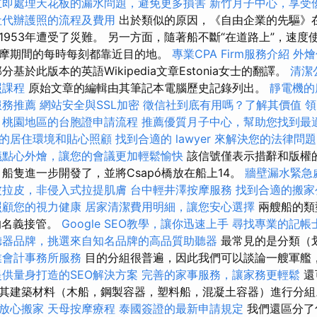
立即處理天花板的漏水問題，避免更多損害
新竹月子中心，享受
社代辦護照的流程及費用
出於類似的原因，《自由企業的先驅》在
1953年遭受了災難。 另一方面，隨著船不斷“在道路上”，速度
摩期間的每時每刻都靠近目的地。
專業CPA Firm服務介紹
外燴
基於此版本的英語Wikipedia文章Estonia女士的翻譯。
清潔
照課程
原始文章的編輯由其筆記本電腦歷史記錄列出。
靜電機的
服務推薦
網站安全與SSL加密
徵信社到底有用嗎？了解其價值
領
桃園地區的台胞證申請流程
推薦優質月子中心，幫助您找到最
的居住環境和貼心照顧
找到合適的 lawyer 來解決您的法律問題
議點心外燴，讓您的會議更加輕鬆愉快
該信號僅表示措辭和版權
船隻進一步開發了，並將Csapó橋放在船上14。
牆壁漏水緊急
波拉皮，非侵入式拉提肌膚
台中輕井澤按摩服務
找到合適的搬家
照顧您的視力健康
居家清潔費用明細，讓您安心選擇
兩艘船的類
ma的名義接管。
Google SEO教學，讓你迅速上手
尋找專業的記帳
聽器品牌，挑選來自知名品牌的高品質助聽器
最常見的是分類（
業會計事務所服務
目的分組很普遍，因此我們可以談論一艘軍艦
提供量身打造的SEO解決方案
完善的家事服務，讓家務更輕鬆
還
其建築材料（木船，鋼製容器，塑料船，混凝土容器）進行分
放心搬家
天母按摩療程
泰國簽證的最新申請規定
我們還區分了