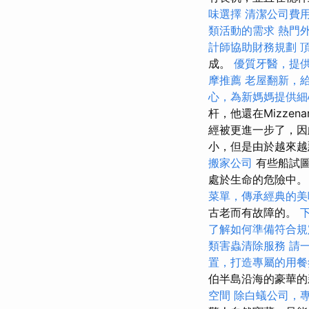
味選擇
清潔公司費
類活動的需求
熱門
計師協助財務規劃
成。
優質牙醫，提
摩推薦
老屋翻新，
心，為新媽媽提供細
杆，他還在Mizze
經被更進一步了，
小，但是由於越來
搬家公司
有些船試圖
處於生命的危險中
菜單，傳承經典的美
古老而有故障的。
了解如何準備符合規
類害蟲清除服務
請
置，打造專屬的用餐
伯半島沿海的豪華的
空間
除白蟻公司，