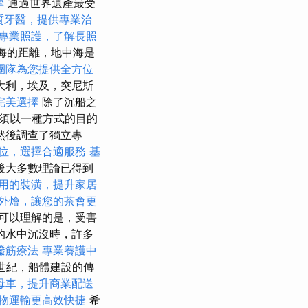
摩
通過世界遺產最受
質牙醫，提供專業治
專業照護，了解長照
海的距離，地中海是
團隊為您提供全方位
大利，埃及，突尼斯
完美選擇
除了沉船之
須以一種方式的目的
，然後調查了獨立專
位，選擇合適服務
基
後大多數理論已得到
用的裝潢，提升家居
外燴，讓您的茶會更
可以理解的是，受害
的水中沉沒時，許多
撥筋療法
專業養護中
世紀，船體建設的傳
母車，提升商業配送
物運輸更高效快捷
希