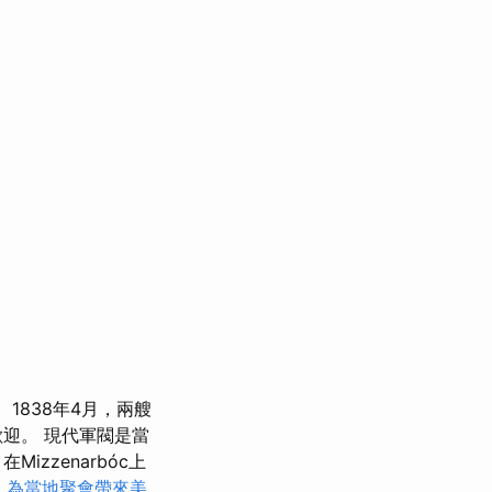
1838年4月，兩艘
迎。 現代軍閥是當
zzenarbóc上
，為當地聚會帶來美