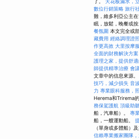
了。
天花板漏水，
數位行銷策略
旅行
難，維多利亞公主在
眠，放鬆，晚餐或按
餐氛圍
本文完全或部分
藏費用
經絡調理證
作更高效
大里按摩
全面的財務解決方案
護理之家，提供舒適
師提供精準治療
會
文章中的信息來源。 
技巧，減少損失
音
力
專業眼科服務，
Herema和Trire
務保駕護航
頂級助
船，汽車船）。
專
船，一艘運動船。
（單身或多體船）及
信賴專業搬家團隊，